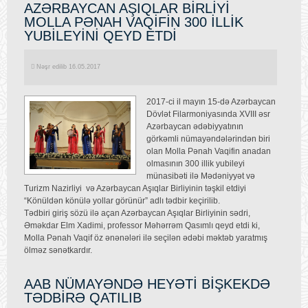
AZƏRBAYCAN AŞIQLAR BİRLİYİ
MOLLA PƏNAH VAQİFİN 300 İLLİK
YUBİLEYİNİ QEYD ETDİ
Nəşr edilib 16.05.2017
2017-ci il mayın 15-də Azərbaycan
Dövlət Filarmoniyasında XVIII əsr
Azərbaycan ədəbiyyatının
görkəmli nümayəndələrindən biri
olan Molla Pənah Vaqifin anadan
olmasının 300 illik yubileyi
münasibəti ilə Mədəniyyət və
Turizm Nazirliyi və Azərbaycan Aşıqlar Birliyinin təşkil etdiyi
“Könüldən könülə yollar görünür” adlı tədbir keçirilib.
Tədbiri giriş sözü ilə açan Azərbaycan Aşıqlar Birliyinin sədri,
Əməkdar Elm Xadimi, professor Məhərrəm Qasımlı qeyd etdi ki,
Molla Pənah Vaqif öz ənənələri ilə seçilən ədəbi məktəb yaratmış
ölməz sənətkardır.
AAB NÜMAYƏNDƏ HEYƏTİ BİŞKEKDƏ
TƏDBİRƏ QATILIB