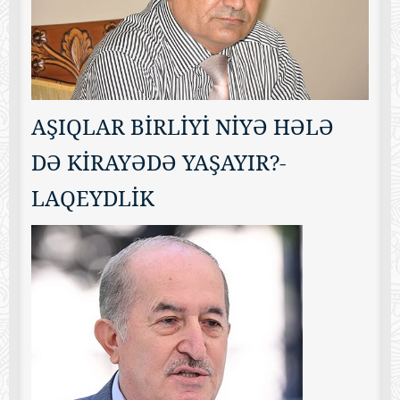
AŞIQLAR BİRLİYİ NİYƏ HƏLƏ
DƏ KİRAYƏDƏ YAŞAYIR?-
LAQEYDLİK