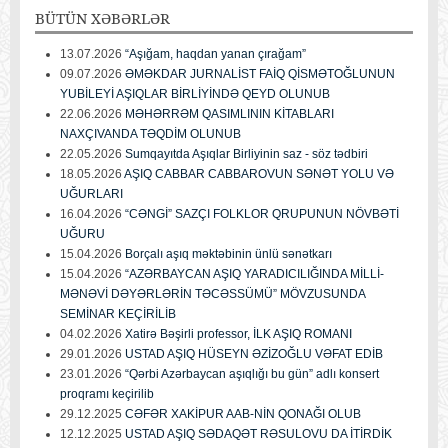
BÜTÜN
XƏBƏRLƏR
13.07.2026
“Aşığam, haqdan yanan çırağam”
09.07.2026
ƏMƏKDAR JURNALİST FAİQ QİSMƏTOĞLUNUN
YUBİLEYİ AŞIQLAR BİRLİYİNDƏ QEYD OLUNUB
22.06.2026
MƏHƏRRƏM QASIMLININ KİTABLARI
NAXÇIVANDA TƏQDİM OLUNUB
22.05.2026
Sumqayıtda Aşıqlar Birliyinin saz - söz tədbiri
18.05.2026
AŞIQ CABBAR CABBAROVUN SƏNƏT YOLU VƏ
UĞURLARI
16.04.2026
“CƏNGİ” SAZÇI FOLKLOR QRUPUNUN NÖVBƏTİ
UĞURU
15.04.2026
Borçalı aşıq məktəbinin ünlü sənətkarı
15.04.2026
“AZƏRBAYCAN AŞIQ YARADICILIĞINDA MİLLİ-
MƏNƏVİ DƏYƏRLƏRİN TƏCƏSSÜMÜ” MÖVZUSUNDA
SEMİNAR KEÇİRİLİB
04.02.2026
Xatirə Bəşirli professor, İLK AŞIQ ROMANI
29.01.2026
USTAD AŞIQ HÜSEYN ƏZİZOĞLU VƏFAT EDİB
23.01.2026
“Qərbi Azərbaycan aşıqlığı bu gün” adlı konsert
proqramı keçirilib
29.12.2025
CƏFƏR XAKİPUR AAB-NİN QONAĞI OLUB
12.12.2025
USTAD AŞIQ SƏDAQƏT RƏSULOVU DA İTİRDİK