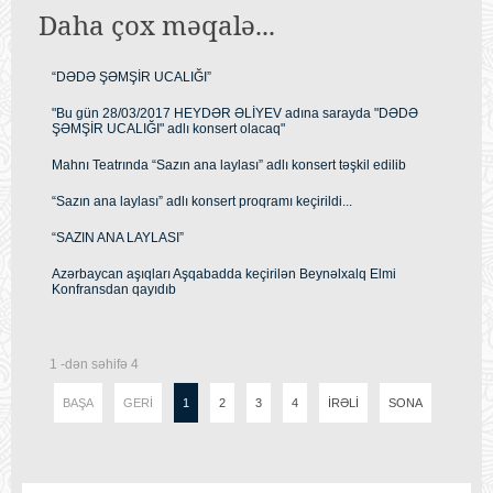
Daha çox məqalə...
“DƏDƏ ŞƏMŞİR UCALIĞI”
"Bu gün 28/03/2017 HEYDƏR ƏLİYEV adına sarayda "DƏDƏ
ŞƏMŞİR UCALIĞI" adlı konsert olacaq"
Mahnı Teatrında “Sazın ana laylası” adlı konsert təşkil edilib
“Sazın ana laylası” adlı konsert proqramı keçirildi...
“SAZIN ANA LAYLASI”
Azərbaycan aşıqları Aşqabadda keçirilən Beynəlxalq Elmi
Konfransdan qayıdıb
1 -dən səhifə 4
BAŞA
GERI
1
2
3
4
İRƏLI
SONA