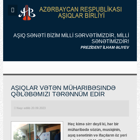
AŞIQ SƏNƏTİ BİZİM MİLLİ SƏRVƏTİMİZDİR, MİLLİ
SƏNƏTİMİZDİR!
PREZİDENT İLHAM ƏLIYEV
AŞIQLAR VƏTƏN MÜHARIBƏSINDƏ
QƏLƏBƏMIZI TƏRƏNNÜM EDİR
Nəşr edilib 20.09.2023
Heç kimə sirr deyil ki, hər bir
müharibədə sözün, musiqinin,
aşıq sənətinin və ifaçıların öz yeri