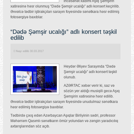
incəsənət xadimi Aşıq Şəmşirin
xatirəsinə həsr olunmuş “Dədə Şəmşir ucalığı” adlı konsert keçirilib.
Əvvəlcə tədbir iştirakçıları sarayın foyesində sənətkara həsr edilmiş
fotosərgiyə baxıblar.
“Dədə Şəmşir ucalığı” adlı konsert təşkil
edilib
Nəşr edilib 30.03.2017
Heydər Əliyev Sarayında “Dədə
Şəmşir ucalığı” adlı konsert təşkil
olunub.
AZƏRTAC xəbər verir ki, saz və
sözün yer aldığı musiqili gecə Aşıq
Şəmşirin xatirəsinə həsr edilib.
Əvvəlcə tədbir iştirakçıları sarayın foyesində unudulmaz sənətkara
həsr edilmiş fotosərgiyə baxıblar.
Tədbirdə çıxış edən Azərbaycan Aşıqlar Birliyinin sədri, professor
Məhərrəm Qasımlı sənətkarın ömür yolundan və zəngin yaradıcılıq
axtarışlarından söz açıb.