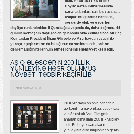
olub. Hətta 1941-45-ci illər –
Böyük Vətən müharibəsində
sənət adamları, şairlər, yazıçılar,
aşıqlar, müğənnilər cəbhədə,
səngərdə olub və əsgərləri
döyüşə ruhlandırıblar. II Qarabağ savaşında da, daha doğrusu, 44
günlük möhtəşəm döyüşdə də qələbənin əldə edilməsində Ali Baş
Komandan Prezident İlham Əliyevlə və Azərbaycan əsgəri ilə
yanaşı, aşıqlarımızın da bu uğurun qazanılmasında, onların
qəhrəmanlığını tərənnüm etməsi önəmli əhəmiyyət kəsb edir.
AŞIQ ƏLƏSGƏRİN 200 İLLİK
YUNİLEYİNƏ HƏSR OLUNMUŞ
NÖVBƏTİ TƏDBİR KEÇİRİLİB
Nəşr edilib 23.06.2021
Bu il Azərbaycan aşıq sənətinin
görkəmli nümayəndəsi, böyük saz
və söz ustadı Aşıq Ələsgərin
anadan olmasının 200 illik yubiley
ilidir. Bu böyük sənətkarın
yubileyinin ölkə miqyasında geniş