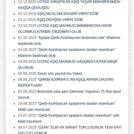
12.12.2025
USTAD SƏNƏTKAR AŞIQ YAŞAR MƏHƏRRƏMOV
HAQQA QOVUŞDU
02.12.2025
AŞIQ MÜSLÜM ƏSGƏRİ VƏFAT EDİB
24.11.2025
AŞIQ DEHQAN VƏFAT EDİB
23.10.2025
USTAD AŞIQ MAHMUD MƏMMƏDOVA HƏSR
OLUNMUŞ KİTABIN TƏQDİMATI OLUB
01.10.2025
“Aşıqlar Qərbi Azərbaycanı tərənnüm edir” kitabının
təqdimatı olub
24.09.2025
“Qərbi Azərbaycan aşıqlarının dastan repertuarı”
kitabının təqdimatı olub
19.09.2025
USTAD AŞIQ MAHMUD HAQQINDA KİTAB NƏŞR
OLUNUB
08.09.2025
Sənin alın yazındı bu Vətən...
08.09.2025
“QƏRBİ AZƏRBAYCAN AŞIQLARININ DASTAN
REPERTUARI”
02.09.2025
Bolnisidə xalq şairi Zəlimxan Yaqubun 75 illiyi qeyd
olunub
14.08.2025
“Qərbi Azərbaycan aşıqlarının dastan repertuarı”
kitabı çap olunacaq
23.07.2025
“Qərbi Azərbaycan aşıqların dastan repertuarı” adlı
kitab hazırlanır
09.07.2025
“OZAN” ELM VƏ SƏNƏT TOPLUSUNUN YENİ SAYI
İŞIQ ÜZÜ GÖRÜB