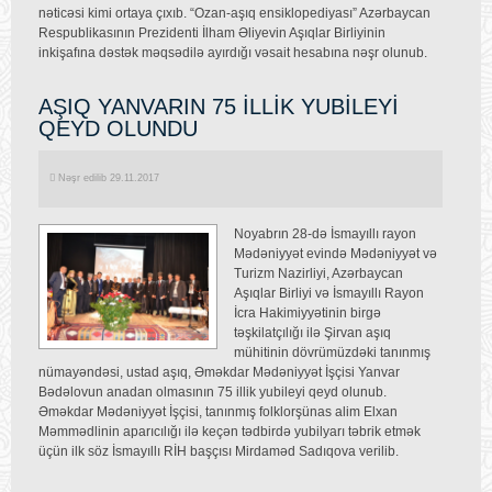
nəticəsi kimi ortaya çıxıb. “Ozan-aşıq ensiklopediyası” Azərbaycan
Respublikasının Prezidenti İlham Əliyevin Aşıqlar Birliyinin
inkişafına dəstək məqsədilə ayırdığı vəsait hesabına nəşr olunub.
AŞIQ YANVARIN 75 İLLİK YUBİLEYİ
QEYD OLUNDU
Nəşr edilib 29.11.2017
Noyabrın 28-də İsmayıllı rayon
Mədəniyyət evində Mədəniyyət və
Turizm Nazirliyi, Azərbaycan
Aşıqlar Birliyi və İsmayıllı Rayon
İcra Hakimiyyətinin birgə
təşkilatçılığı ilə Şirvan aşıq
mühitinin dövrümüzdəki tanınmış
nümayəndəsi, ustad aşıq, Əməkdar Mədəniyyət İşçisi Yanvar
Bədəlovun anadan olmasının 75 illik yubileyi qeyd olunub.
Əməkdar Mədəniyyət İşçisi, tanınmış folklorşünas alim Elxan
Məmmədlinin aparıcılığı ilə keçən tədbirdə yubilyarı təbrik etmək
üçün ilk söz İsmayıllı RİH başçısı Mirdaməd Sadıqova verilib.