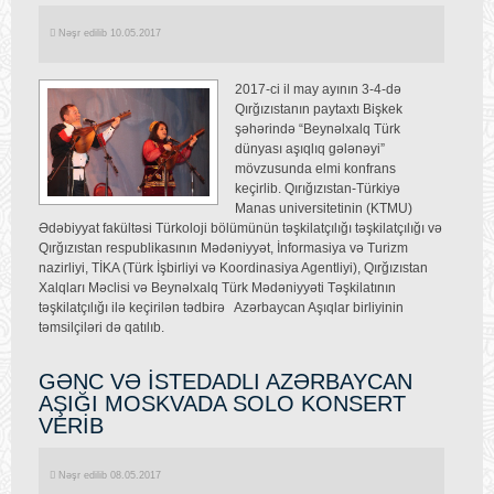
Nəşr edilib 10.05.2017
2017-ci il may ayının 3-4-də
Qırğızıstanın paytaxtı Bişkek
şəhərində “Beynəlxalq Türk
dünyası aşıqlıq gələnəyi”
mövzusunda elmi konfrans
keçirlib. Qırığızıstan-Türkiyə
Manas universitetinin (KTMU)
Ədəbiyyat fakültəsi Türkoloji bölümünün təşkilatçılığı təşkilatçılığı və
Qırğızıstan respublikasının Mədəniyyət, İnformasiya və Turizm
nazirliyi, TİKA (Türk İşbirliyi və Koordinasiya Agentliyi), Qırğızıstan
Xalqları Məclisi və Beynəlxalq Türk Mədəniyyəti Təşkilatının
təşkilatçılığı ilə keçirilən tədbirə Azərbaycan Aşıqlar birliyinin
təmsilçiləri də qatılıb.
GƏNC VƏ İSTEDADLI AZƏRBAYCAN
AŞIĞI MOSKVADA SOLO KONSERT
VERİB
Nəşr edilib 08.05.2017