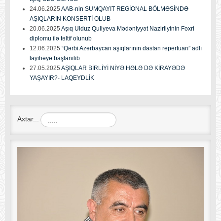
24.06.2025
AAB-nin SUMQAYIT REGİONAL BÖLMƏSİNDƏ
AŞIQLARIN KONSERTİ OLUB
20.06.2025
Aşıq Ulduz Quliyeva Mədəniyyət Nazirliyinin Fəxri
diplomu ilə təltif olunub
12.06.2025
“Qərbi Azərbaycan aşıqlarının dastan repertuarı” adlı
layihəyə başlanılıb
27.05.2025
AŞIQLAR BİRLİYİ NİYƏ HƏLƏ DƏ KİRAYƏDƏ
YAŞAYIR?- LAQEYDLİK
Axtar...