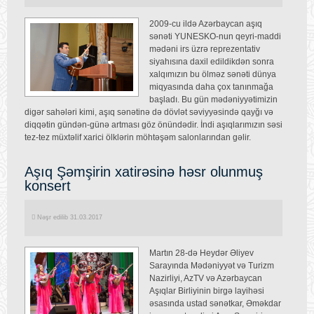
2009-cu ildə Azərbaycan aşıq
sənəti YUNESKO-nun qeyri-maddi
mədəni irs üzrə reprezentativ
siyahısına daxil edildikdən sonra
xalqımızın bu ölməz sənəti dünya
miqyasında daha çox tanınmağa
başladı. Bu gün mədəniyyətimizin
digər sahələri kimi, aşıq sənətinə də dövlət səviyyəsində qayğı və
diqqətin gündən-günə artması göz önündədir. İndi aşıqlarımızın səsi
tez-tez müxtəlif xarici ölklərin möhtəşəm salonlarından gəlir.
Aşıq Şəmşirin xatirəsinə həsr olunmuş
konsert
Nəşr edilib 31.03.2017
Martın 28-də Heydər Əliyev
Sarayında Mədəniyyət və Turizm
Nazirliyi, AzTV və Azərbaycan
Aşıqlar Birliyinin birgə layihəsi
əsasında ustad sənətkar, Əməkdar