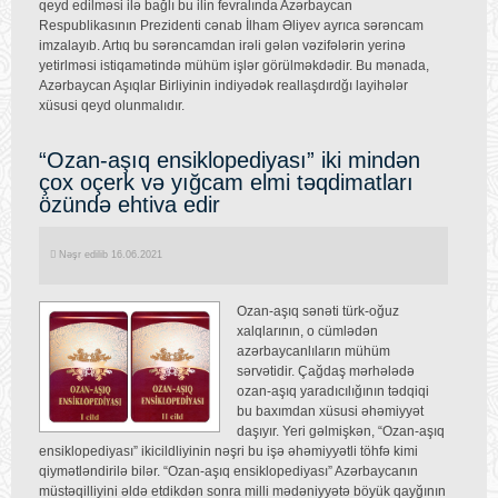
qeyd edilməsi ilə bağlı bu ilin fevralında Azərbaycan
Respublikasının Prezidenti cənab İlham Əliyev ayrıca sərəncam
imzalayıb. Artıq bu sərəncamdan irəli gələn vəzifələrin yerinə
yetirlməsi istiqamətində mühüm işlər görülməkdədir. Bu mənada,
Azərbaycan Aşıqlar Birliyinin indiyədək reallaşdırdğı layihələr
xüsusi qeyd olunmalıdır.
“Ozan-aşıq ensiklopediyası” iki mindən
çox oçerk və yığcam elmi təqdimatları
özündə ehtiva edir
Nəşr edilib 16.06.2021
Ozan-aşıq sənəti türk-oğuz
xalqlarının, o cümlədən
azərbaycanlıların mühüm
sərvətidir. Çağdaş mərhələdə
ozan-aşıq yaradıcılığının tədqiqi
bu baxımdan xüsusi əhəmiyyət
daşıyır. Yeri gəlmişkən, “Ozan-aşıq
ensiklopediyası” ikicildliyinin nəşri bu işə əhəmiyyətli töhfə kimi
qiymətləndirilə bilər. “Ozan-aşıq ensiklopediyası” Azərbaycanın
müstəqilliyini əldə etdikdən sonra milli mədəniyyətə böyük qayğının