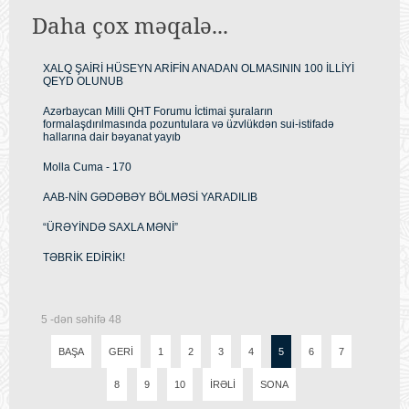
Daha çox məqalə...
XALQ ŞAİRİ HÜSEYN ARİFİN ANADAN OLMASININ 100 İLLİYİ
QEYD OLUNUB
Azərbaycan Milli QHT Forumu İctimai şuraların
formalaşdırılmasında pozuntulara və üzvlükdən sui-istifadə
hallarına dair bəyanat yayıb
Molla Cuma - 170
AAB-NİN GƏDƏBƏY BÖLMƏSİ YARADILIB
“ÜRƏYİNDƏ SAXLA MƏNİ”
TƏBRİK EDİRİK!
5 -dən səhifə 48
BAŞA
GERI
1
2
3
4
5
6
7
8
9
10
İRƏLI
SONA