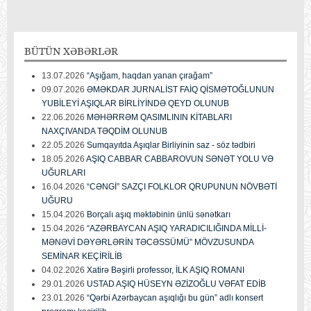
BÜTÜN
XƏBƏRLƏR
13.07.2026
“Aşığam, haqdan yanan çırağam”
09.07.2026
ƏMƏKDAR JURNALİST FAİQ QİSMƏTOĞLUNUN
YUBİLEYİ AŞIQLAR BİRLİYİNDƏ QEYD OLUNUB
22.06.2026
MƏHƏRRƏM QASIMLININ KİTABLARI
NAXÇIVANDA TƏQDİM OLUNUB
22.05.2026
Sumqayıtda Aşıqlar Birliyinin saz - söz tədbiri
18.05.2026
AŞIQ CABBAR CABBAROVUN SƏNƏT YOLU VƏ
UĞURLARI
16.04.2026
“CƏNGİ” SAZÇI FOLKLOR QRUPUNUN NÖVBƏTİ
UĞURU
15.04.2026
Borçalı aşıq məktəbinin ünlü sənətkarı
15.04.2026
“AZƏRBAYCAN AŞIQ YARADICILIĞINDA MİLLİ-
MƏNƏVİ DƏYƏRLƏRİN TƏCƏSSÜMÜ” MÖVZUSUNDA
SEMİNAR KEÇİRİLİB
04.02.2026
Xatirə Bəşirli professor, İLK AŞIQ ROMANI
29.01.2026
USTAD AŞIQ HÜSEYN ƏZİZOĞLU VƏFAT EDİB
23.01.2026
“Qərbi Azərbaycan aşıqlığı bu gün” adlı konsert