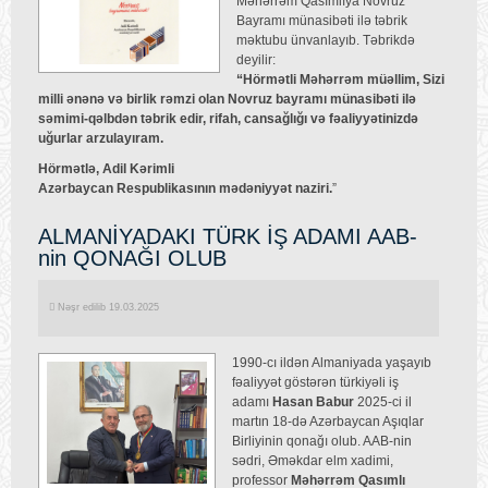
Məhərrəm Qasımlıya Novruz
Bayramı münasibəti ilə təbrik
məktubu ünvanlayıb. Təbrikdə
deyilir:
“Hörmətli Məhərrəm müəllim, Sizi
milli ənənə və birlik rəmzi olan Novruz bayramı münasibəti ilə
səmimi-qəlbdən təbrik edir, rifah, cansağlığı və fəaliyyətinizdə
uğurlar arzulayıram.
Hörmətlə, Adil Kərimli
Azərbaycan Respublikasının mədəniyyət naziri.
”
ALMANİYADAKI TÜRK İŞ ADAMI AAB-
nin QONAĞI OLUB
Nəşr edilib 19.03.2025
1990-cı ildən Almaniyada yaşayıb
fəaliyyət göstərən türkiyəli iş
adamı
Hasan Babur
2025-ci il
martın 18-də Azərbaycan Aşıqlar
Birliyinin qonağı olub. AAB-nin
sədri, Əməkdar elm xadimi,
professor
Məhərrəm Qasımlı