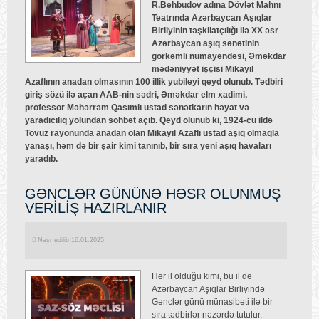
R.Behbudov adına Dövlət Mahnı
Teatrında Azərbaycan Aşıqlar
Birliyinin təşkilatçılığı ilə XX əsr
Azərbaycan aşıq sənətinin
görkəmli nümayəndəsi, Əməkdar
mədəniyyət işçisi Mikayıl
Azaflının anadan olmasının 100 illik yubileyi qeyd olunub. Tədbiri
giriş sözü ilə açan AAB-nin sədri, Əməkdar elm xadimi,
professor Məhərrəm Qasımlı ustad sənətkarın həyat və
yaradıcılıq yolundan söhbət açıb. Qeyd olunub ki, 1924-cü ildə
Tovuz rayonunda anadan olan Mikayıl Azaflı ustad aşıq olmaqla
yanaşı, həm də bir şair kimi tanınıb, bir sıra yeni aşıq havaları
yaradıb.
GƏNCLƏR GÜNÜNƏ HƏSR OLUNMUŞ
VERİLİŞ HAZIRLANIR
Nəşr edilib 16.01.2025
Hər il olduğu kimi, bu il də
Azərbaycan Aşıqlar Birliyində
Gənclər günü münasibəti ilə bir
sıra tədbirlər nəzərdə tutulur.