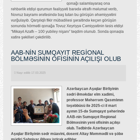
qonağı salamlayaraq ona
rəhbərlik etdiyi qurumun fəaliyyəti barədə ətraflı məlumat verib,
Novruz bayramı ərəfəsində baş tutan bu görüşün əhəmiyyətini
vurğulayıb. Qarşılıqlı fikir mübadiləsi şəraitində keçən görüşün
sonunda hörmətli qonağa Tovuz Xeyriyyə Cəmiyyətinin təsis etdiyi
“Mikayıl Azaflı – 100 yubiley nişanı” təqdim olunub. Sonda qonaqla
xatirə şəkilləri çəkdirilib.
AAB-NİN SUMQAYIT REGİONAL
BÖLMƏSİNİN OFİSİNİN AÇILIŞI OLUB
Nəşr edilib 17.03.2025
Azərbaycan Aşıqlar Birliyinin
sədri Əməkdar elm xadimi,
professor Məhərrəm Qasımlının
təşəbbüsü ilə 2025-ci il mart
ayının 15-də Sumqayıt şəhərində
AAB-nin Sumqayıt Regional
Bölməsinin yeni ofisinin açılışı
olub. Tədbirdə Azərbaycan
Aşıqlar Birliyinin sədr müavini, dosent Altay Məmmədli və şöbə
müdiri Şahniyar Əliyev iştirak ediblər.