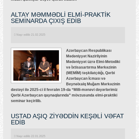
ALTAY MƏMMƏDLİ ELMİ-PRAKTİK
SEMİNARDA ÇIXIŞ EDİB
Nəşr edilib 21.02.2025
Azərbaycan Respublikası
Mədəniyyət Nazirliyinin
Mədəniyyət üzrə Elmi-Metodiki
və İxtisasartırma Mərkəzinin
(MEMİM) təşkilatçılığı, Qərbi
Azərbaycan İcması və
Beynəlxalq Muğam Mərkəzinin
dəstəyi ilə 2025-ci il fevralın 19-da “Milli-mənəvi dəyərlərimiz
Qərbi Azərbaycan qaynaqlarında” mövzusunda elmi-praktiki
seminar keçirilib.
USTAD AŞIQ ZİYƏDDİN KEŞƏLİ VƏFAT
EDİB
Nəşr edilib 22.01.2025