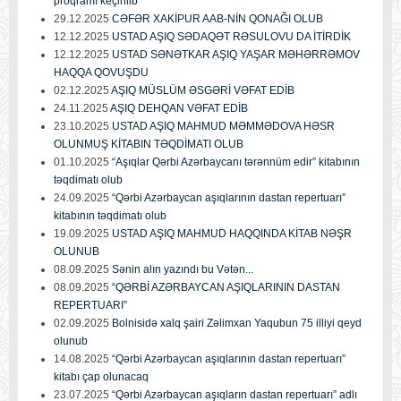
proqramı keçirilib
29.12.2025
CƏFƏR XAKİPUR AAB-NİN QONAĞI OLUB
12.12.2025
USTAD AŞIQ SƏDAQƏT RƏSULOVU DA İTİRDİK
12.12.2025
USTAD SƏNƏTKAR AŞIQ YAŞAR MƏHƏRRƏMOV
HAQQA QOVUŞDU
02.12.2025
AŞIQ MÜSLÜM ƏSGƏRİ VƏFAT EDİB
24.11.2025
AŞIQ DEHQAN VƏFAT EDİB
23.10.2025
USTAD AŞIQ MAHMUD MƏMMƏDOVA HƏSR
OLUNMUŞ KİTABIN TƏQDİMATI OLUB
01.10.2025
“Aşıqlar Qərbi Azərbaycanı tərənnüm edir” kitabının
təqdimatı olub
24.09.2025
“Qərbi Azərbaycan aşıqlarının dastan repertuarı”
kitabının təqdimatı olub
19.09.2025
USTAD AŞIQ MAHMUD HAQQINDA KİTAB NƏŞR
OLUNUB
08.09.2025
Sənin alın yazındı bu Vətən...
08.09.2025
“QƏRBİ AZƏRBAYCAN AŞIQLARININ DASTAN
REPERTUARI”
02.09.2025
Bolnisidə xalq şairi Zəlimxan Yaqubun 75 illiyi qeyd
olunub
14.08.2025
“Qərbi Azərbaycan aşıqlarının dastan repertuarı”
kitabı çap olunacaq
23.07.2025
“Qərbi Azərbaycan aşıqların dastan repertuarı” adlı