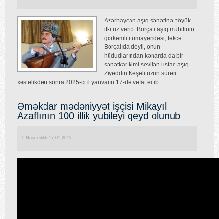
Azərbaycan aşıq sənətinə böyük
itki üz verib. Borçalı aşıq mühitinin
görkəmli nümayəndəsi, təkcə
Borçalıda deyil, onun
hüdudlarından kənarda da bir
sənətkar kimi sevilən ustad aşıq
Ziyəddin Keşəli uzun sürən
xəstəlikdən sonra 2025-ci il yanvarın 17-də vəfat edib.
Əməkdar mədəniyyət işçisi Mikayıl
Azaflının 100 illik yubileyi qeyd olunub
Nəşr edilib 17.01.2025