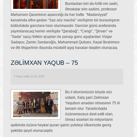
Bunlardan biri də AAB-nin sədri,
Əməkdar elm xadimi, professor
Məhərrəm Qasımlının aparıcılığı ilə hər həftə “Mədəniyyət”
kanalında efirə gedən “Saz-söz məclisi” verilişinin bir buraxılışının
bütövlükdə gənclərə həsr olunmasıdır. Gənclər günü ərəfəsində
yayımlanacaq həmin verilişdə “Qarabağ”, “Cəngi”, “Şirvan” və
“Səda” sazçı folklor qrupları ilə yanaşı gənc aşıqlardan Vüqar
Sadıqov, Zamin Sərdaroğlu, Məhəmməd Quliyev, Xəyal İbrahimov
və Əli Əsgərlinin ifasında müxtəlif aşıq havaları təqdim olunacaq.
ZƏLİMXAN YAQUB – 75
Nəşr edilib 11.01.2025
Bu il dövrümüzün böyük söz
ustadı, Xalq şairi Zəlimxan
Yaqubun anadan olmasının 75 ili
tamam olur. Yaradıcılıqda
özünəməxsus dəst-xətti olan,
ölməz əsərləri ilə milyonların
qəlbində özünə heykəl quran şairin yubileyi ölkəmizdə geniş
şəkildə qeyd olunacaqdır.