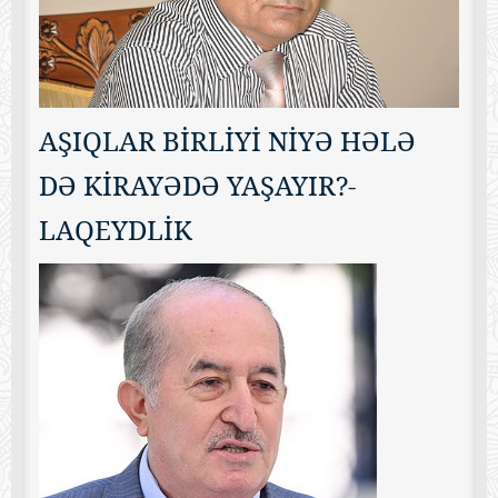
AŞIQLAR BİRLİYİ NİYƏ HƏLƏ
DƏ KİRAYƏDƏ YAŞAYIR?-
LAQEYDLİK