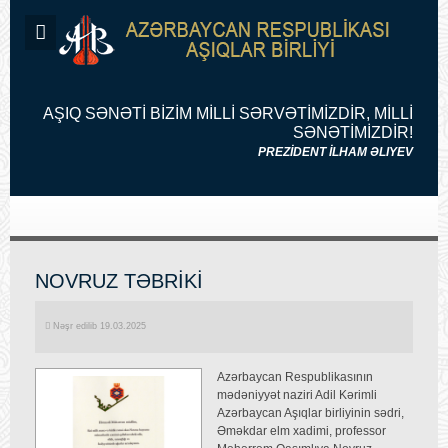
AŞIQ SƏNƏTİ BİZİM MİLLİ SƏRVƏTİMİZDİR, MİLLİ
SƏNƏTİMİZDİR!
PREZİDENT İLHAM ƏLIYEV
NOVRUZ TƏBRİKİ
Nəşr edilib 19.03.2025
Azərbaycan Respublikasının
mədəniyyət naziri Adil Kərimli
Azərbaycan Aşıqlar birliyinin sədri,
Əməkdar elm xadimi, professor