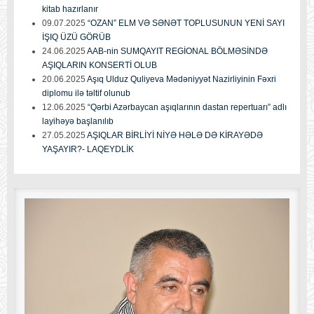
kitab hazırlanır
09.07.2025
“OZAN” ELM VƏ SƏNƏT TOPLUSUNUN YENİ SAYI
İŞIQ ÜZÜ GÖRÜB
24.06.2025
AAB-nin SUMQAYIT REGİONAL BÖLMƏSİNDƏ
AŞIQLARIN KONSERTİ OLUB
20.06.2025
Aşıq Ulduz Quliyeva Mədəniyyət Nazirliyinin Fəxri
diplomu ilə təltif olunub
12.06.2025
“Qərbi Azərbaycan aşıqlarının dastan repertuarı” adlı
layihəyə başlanılıb
27.05.2025
AŞIQLAR BİRLİYİ NİYƏ HƏLƏ DƏ KİRAYƏDƏ
YAŞAYIR?- LAQEYDLİK