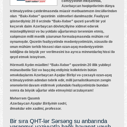
cəmiyyətinin inkişafında,
Azərbaycan həqiqətlərinin dünya
ictimaiyyətinə çatdırılmasında müasir mətbuatımızın öncüllərindən
olan “Bakı-Xəbər” qəzetinin xidmətləri danılmazdır. Fəaliyyət
göstərdiyiniz 20 il ərzində “Bakı-Xəbər” qəzeti şərəfli bir yol
keçərək daim Azərbaycan dövlətçiliyinə xidmət edərək
müstəqilliyimizi və bu yoldakı uğurlarımızı tərənnüm etmiş,
xalqımızın milli mənlik şüurunun formalaşmasında mühüm rol
oynamışdır. Qəzetin fəaliyyətində mədəniyyətimizin, xüsusilə də
onun mühüm tərkib hissəsi olan ozan-aşıq mədəniyyətinin
təbliğinə də böyük yer verilməsini isə ayrıca minnətdarlıq hissi ilə
qeyd etmək istəyirəm.
Hörmətli Aydın müəllim! “Bakı-Xəbər” qəzetinin 20 illik yubileyi
münasibətilə Sizi və başçılıq etdiyiniz kollektivin bütün
əməkdaşlarını Azərbaycan Aşıqlar Birliyi və çoxsaylı ozan-aşıq
ictimaiyyətinin adından təbrik edir, milli jurnalistikamızın zəngin
ənənələrini davam etdirmək yolundakı fəaliyyətinizdə bundan
sonra da böyük uğurlar əldə etməyinizi arzulayıram!
Məhərrəm Qasımlı
Azərbaycan Aşıqlar Birliyinin sədri,
Əməkdar elm xadimi, professor.
Bir sıra QHT-lər Sərsəng su anbarında
yaranmış vəziyyətlə bağlı bəyanat yayıb