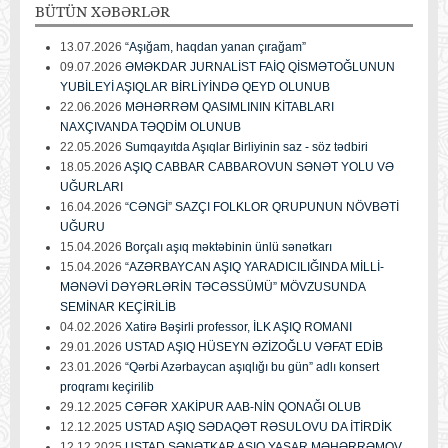
BÜTÜN
XƏBƏRLƏR
13.07.2026
“Aşığam, haqdan yanan çırağam”
09.07.2026
ƏMƏKDAR JURNALİST FAİQ QİSMƏTOĞLUNUN
YUBİLEYİ AŞIQLAR BİRLİYİNDƏ QEYD OLUNUB
22.06.2026
MƏHƏRRƏM QASIMLININ KİTABLARI
NAXÇIVANDA TƏQDİM OLUNUB
22.05.2026
Sumqayıtda Aşıqlar Birliyinin saz - söz tədbiri
18.05.2026
AŞIQ CABBAR CABBAROVUN SƏNƏT YOLU VƏ
UĞURLARI
16.04.2026
“CƏNGİ” SAZÇI FOLKLOR QRUPUNUN NÖVBƏTİ
UĞURU
15.04.2026
Borçalı aşıq məktəbinin ünlü sənətkarı
15.04.2026
“AZƏRBAYCAN AŞIQ YARADICILIĞINDA MİLLİ-
MƏNƏVİ DƏYƏRLƏRİN TƏCƏSSÜMÜ” MÖVZUSUNDA
SEMİNAR KEÇİRİLİB
04.02.2026
Xatirə Bəşirli professor, İLK AŞIQ ROMANI
29.01.2026
USTAD AŞIQ HÜSEYN ƏZİZOĞLU VƏFAT EDİB
23.01.2026
“Qərbi Azərbaycan aşıqlığı bu gün” adlı konsert
proqramı keçirilib
29.12.2025
CƏFƏR XAKİPUR AAB-NİN QONAĞI OLUB
12.12.2025
USTAD AŞIQ SƏDAQƏT RƏSULOVU DA İTİRDİK
12.12.2025
USTAD SƏNƏTKAR AŞIQ YAŞAR MƏHƏRRƏMOV