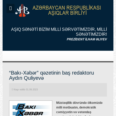
AŞIQ SƏNƏTİ BİZİM MİLLİ SƏRVƏTİMİZDİR, MİLLİ
SƏNƏTİMİZDİR!
PREZİDENT İLHAM ƏLIYEV
“Bakı-Xəbər” qəzetinin baş redaktoru
Aydın Quliyevə
Nəşr edilib 01.09.2023
Müstəqillik dövründə ölkəmizdə
milli mətbuatın, demokratik
cəmiyyətin və vətəndaş