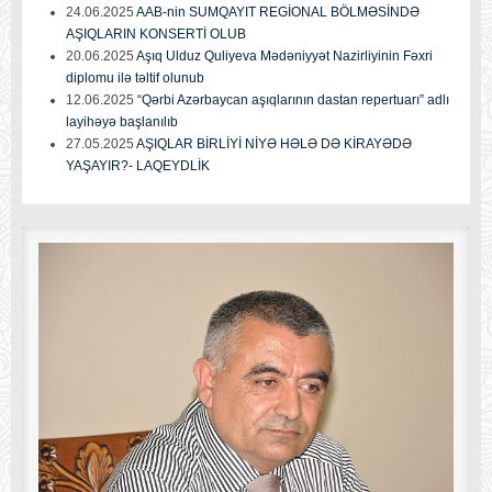
24.06.2025
AAB-nin SUMQAYIT REGİONAL BÖLMƏSİNDƏ
AŞIQLARIN KONSERTİ OLUB
20.06.2025
Aşıq Ulduz Quliyeva Mədəniyyət Nazirliyinin Fəxri
diplomu ilə təltif olunub
12.06.2025
“Qərbi Azərbaycan aşıqlarının dastan repertuarı” adlı
layihəyə başlanılıb
27.05.2025
AŞIQLAR BİRLİYİ NİYƏ HƏLƏ DƏ KİRAYƏDƏ
YAŞAYIR?- LAQEYDLİK