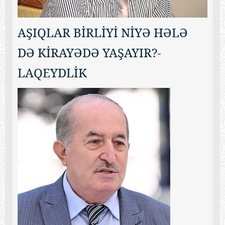
AŞIQLAR BİRLİYİ NİYƏ HƏLƏ
DƏ KİRAYƏDƏ YAŞAYIR?-
LAQEYDLİK