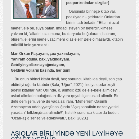
poeportretindən cizgilər)
Qarşımda bir neçə kitab var,
poeziyadır – şeirlərdir. Onlardan
birinin adı belədir: “Əllərini uzat
mənə”, elə bil, suya batan, imdad istəyən bir nəfərdir, kiməsə
yalvarır ki, “əllərini uzat mənə, bu dəryada boğuluram, batıram,
ölürəm, əllərini mənə uzat, məni xilas elə!!” Belə olmasaydı, kitabın
müəllifi belə yazmazdı:
Mən Orxan Paşayam, çox yaxındayam,
Yanıram oduna, bax, yaxındayam.
Getdiyin yolların ayağındayam,
Gəldiyin yolların başında, hər gün!
Bu onun birinci kitabı deyil, heç sonuncu kitabı da deyil, son çap
etdirdiyi uğurlu kitabdır (Bakı, “Uğur”, 2021). İndiyə qədər xeyli
poetik kitabları var. Əslində, o, alimdir, özü də elə-belə alim deyil,
ustad alimlərin bulağından diz yerə qoyub içən ustad alimdir. Bir
dəfə demişəm, yenə də yada salıram, “Məhərrəm Qasımlı
Azərbaycan ədəbiyyatşünaslığında “Aşıq sənətinin nəzəriyyəsini
yaradan” folklorşünas-alimdir!!”, hələlik sonuncu kitabı da budur:
“Ozan-aşıq sənəti və ədəbiyyatı.”, Bakı, 2023.)
AŞIQLAR BİRLİYİNDƏ YENİ LAYİHƏYƏ