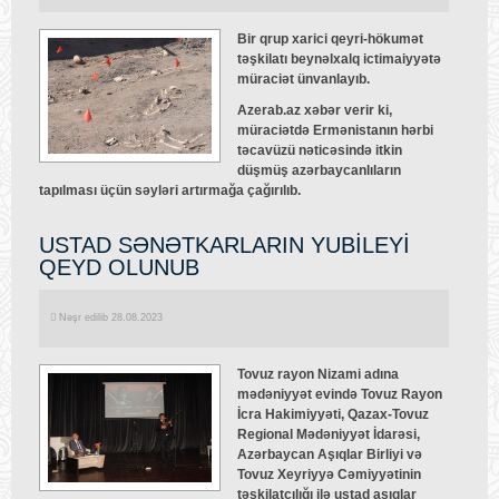
Bir qrup xarici qeyri-hökumət
təşkilatı beynəlxalq ictimaiyyətə
müraciət ünvanlayıb.
Azerab.az xəbər verir ki,
müraciətdə Ermənistanın hərbi
təcavüzü nəticəsində itkin
düşmüş azərbaycanlıların
tapılması üçün səyləri artırmağa çağırılıb.
USTAD SƏNƏTKARLARIN YUBİLEYİ
QEYD OLUNUB
Nəşr edilib 28.08.2023
Tovuz rayon Nizami adına
mədəniyyət evində Tovuz Rayon
İcra Hakimiyyəti, Qazax-Tovuz
Regional Mədəniyyət İdarəsi,
Azərbaycan Aşıqlar Birliyi və
Tovuz Xeyriyyə Cəmiyyətinin
təşkilatçılığı ilə ustad aşıqlar