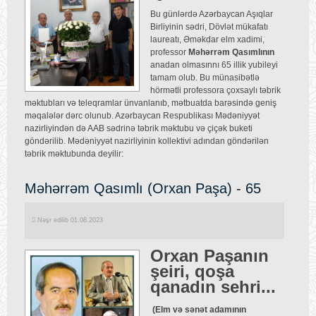
Bu günlərdə Azərbaycan Aşıqlar
Birliyinin sədri, Dövlət mükafatı
laureatı, Əməkdar elm xadimi,
professor
Məhərrəm Qasımlının
anadan olmasınnı 65 illik yubileyi
tamam olub. Bu münasibətlə
hörmətli professora çoxsaylı təbrik
məktubları və teleqramlar ünvanlanıb, mətbuatda barəsində geniş
məqalələr dərc olunub. Azərbaycan Respublikası Mədəniyyət
nazirliyindən də AAB sədrinə təbrik məktubu və çiçək buketi
göndərilib. Mədəniyyət nazirliyinin kollektivi adından göndərilən
təbrik məktubunda deyilir:
Məhərrəm Qasımlı (Orxan Paşa) - 65
Nəşr edilib 01.08.2023
Orxan Paşanın
şeiri, qoşa
qanadın sehri...
(Elm və sənət adamının