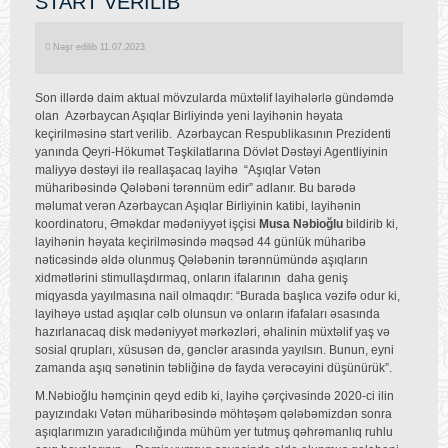
START VERİLİB
Nəşr edilib 11.07.2023
Son illərdə daim aktual mövzularda müxtəlif layihələrlə gündəmdə
olan Azərbaycan Aşıqlar Birliyində yeni layihənin həyata
keçirilməsinə start verilib. Azərbaycan Respublikasının Prezidenti
yanında Qeyri-Hökumət Təşkilatlarına Dövlət Dəstəyi Agentliyinin
maliyyə dəstəyi ilə reallaşacaq layihə “Aşıqlar Vətən
müharibəsində Qələbəni tərənnüm edir” adlanır. Bu barədə
məlumat verən Azərbaycan Aşıqlar Birliyinin katibi, layihənin
koordinatoru, Əməkdar mədəniyyət işçisi
Musa Nəbioğlu
bildirib ki,
layihənin həyata keçirilməsində məqsəd 44 günlük müharibə
nəticəsində əldə olunmuş Qələbənin tərənnümündə aşıqların
xidmətlərini stimullaşdırmaq, onların ifalarının daha geniş
miqyasda yayılmasına nail olmaqdır: “Burada başlıca vəzifə odur ki,
layihəyə ustad aşıqlar cəlb olunsun və onların ifafaları əsasında
hazırlanacaq disk mədəniyyət mərkəzləri, əhalinin müxtəlif yaş və
sosial qrupları, xüsusən də, gənclər arasında yayılsın. Bunun, eyni
zamanda aşıq sənətinin təbliğinə də fayda verəcəyini düşünürük”.
M.Nəbioğlu həmçinin qeyd edib ki, layihə çərçivəsində 2020-ci ilin
payızındakı Vətən müharibəsində möhtəşəm qələbəmizdən sonra
aşıqlarımızın yaradıcılığında mühüm yer tutmuş qəhrəmanlıq ruhlu