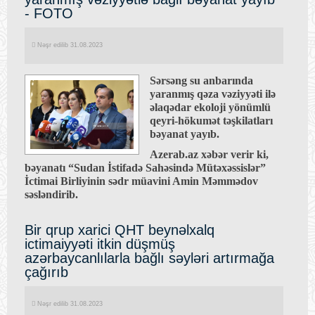
- FOTO
Nəşr edilib 31.08.2023
Sərsəng su anbarında
yaranmış qəza vəziyyəti ilə
əlaqədar ekoloji yönümlü
qeyri-hökumət təşkilatları
bəyanat yayıb.
Azerab.az xəbər verir ki,
bəyanatı “Sudan İstifadə Sahəsində Mütəxəssislər”
İctimai Birliyinin sədr müavini Amin Məmmədov
səsləndirib.
Bir qrup xarici QHT beynəlxalq
ictimaiyyəti itkin düşmüş
azərbaycanlılarla bağlı səyləri artırmağa
çağırıb
Nəşr edilib 31.08.2023