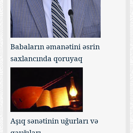
Babaların əmanətini əsrin
saxlancında qoruyaq
Aşıq sənətinin uğurları və
qayğıları