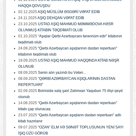
HAQQA QOVUŞDU
02.12.2025
AŞIQ MÜSLÜM ƏSGƏRİ VƏFAT EDİB
24.11.2025
AŞIQ DEHQAN VƏFAT EDİB
23.10.2025
USTAD AŞIQ MAHMUD MƏMMƏDOVA HƏSR
OLUNMUŞ KİTABIN TƏQDİMATI OLUB
01.10.2025
“Aşıqlar Qərbi Azərbaycanı tərənnüm edir” kitabının
təqdimatı olub
24.09.2025
“Qərbi Azərbaycan aşıqlarının dastan repertuarı”
kitabının təqdimatı olub
19.09.2025
USTAD AŞIQ MAHMUD HAQQINDA KİTAB NƏŞR
OLUNUB
08.09.2025
Sənin alın yazındı bu Vətən...
08.09.2025
“QƏRBİ AZƏRBAYCAN AŞIQLARININ DASTAN
REPERTUARI”
02.09.2025
Bolnisidə xalq şairi Zəlimxan Yaqubun 75 illiyi qeyd
olunub
14.08.2025
“Qərbi Azərbaycan aşıqlarının dastan repertuarı”
kitabı çap olunacaq
23.07.2025
“Qərbi Azərbaycan aşıqların dastan repertuarı” adlı
kitab hazırlanır
09.07.2025
“OZAN” ELM VƏ SƏNƏT TOPLUSUNUN YENİ SAYI
İŞIQ ÜZÜ GÖRÜB