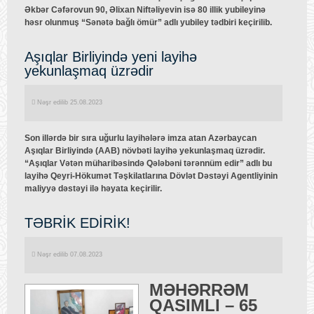
Əkbər Cəfərovun 90, Əlixan Niftəliyevin isə 80 illik yubileyinə
həsr olunmuş “Sənətə bağlı ömür” adlı yubiley tədbiri keçirilib.
Aşıqlar Birliyində yeni layihə
yekunlaşmaq üzrədir
Nəşr edilib 25.08.2023
Son illərdə bir sıra uğurlu layihələrə imza atan Azərbaycan
Aşıqlar Birliyində (AAB) növbəti layihə yekunlaşmaq üzrədir.
“Aşıqlar Vətən müharibəsində Qələbəni tərənnüm edir” adlı bu
layihə Qeyri-Hökumət Təşkilatlarına Dövlət Dəstəyi Agentliyinin
maliyyə dəstəyi ilə həyata keçirilir.
TƏBRİK EDİRİK!
Nəşr edilib 07.08.2023
MƏHƏRRƏM
QASIMLI – 65