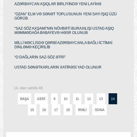
AZƏRBAYCAN AŞIQLAR BİRLİYİNDƏ YENİ LAYİHƏ
“OZAN” ELM VƏ SƏNƏT TOPLUSUNUN YENİ SAYI İŞIQ ÜZÜ
GÖRÜB
“SAZ-SÖZ AXŞAMI”NIN NÖVBƏTİ BURAXILIŞI USTAD AŞIQ
MƏMMƏDAĞA BABAYEVƏ HƏSR OLUNUB
MİLLİ MƏCLİSDƏ QƏRBİ AZƏRBAYCANLA BAĞLI İCTİMAİ
DİNLƏMƏ KEÇİRİLİB
“O DAĞLARIN SAZ-SÖZ ƏTRİ”
USTAD SƏNƏTKARLARIN XATİRƏSİ YAD OLUNUR
14 -dən səhifə 48
BAŞA
GERI
9
10
11
12
13
14
15
16
17
18
İRƏLI
SONA