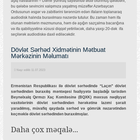
aşıq havalarının – Dəmir yumruq sayəsində əldə olunmuş qələbəni,
bu qələbə sevincini xalqımıza yaşatmış müzəffər Azərbaycan
Ordusunun əsgər və zabitlərini tərənnüm edən ifaların toplanaraq
audiodisk halında buraxılması nəzərdə tutulur. Bu zaman həm ifa
olunan mətnlərin məzmununa, həm də aşığın sazçalma bacarığına
və ifa qabiliyyətinə xüsusi diqqət yetiriləcək, daha yaxşı 20-dək ifa
seçilərək audiodiskə daxil ediləcəkdir.
Dövlət Sərhəd Xidmətinin Mətbuat
Mərkəzinin Məlumatı
Nəşr edilib 11.07.2023
Ermənistan Respublikası ilə dövlət sərhədində “Laçın” dövlət
sərhədindən buraxılış məntəqəsi fəaliyyətə başladığı tarixdən
Beynəlxalq Qırmızı Xaç Komitəsinə (BQXK) məxsus nəqliyyat
vasitələrinin dövlət sərhədindən hərəkətinə lazımi şərait
yaradılmış, müvafiq qaydada sərhəd və gömrük nəzarətindən
keçməklə dövlət sərhədindən buraxılmışlar.
Daha çox məqalə...