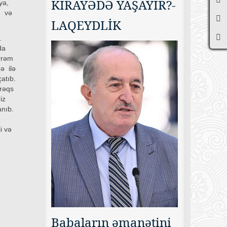
KİRAYƏDƏ YAŞAYIR?-
ya,
n və
LAQEYDLİK
b.
nda
ərrəm
zə ilə
çatıb.
 rəqs
giz
anıb.
ə
i və
Babaların əmanətini