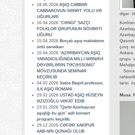
18.05.2026
AŞIQ CABBAR
CABBAROVUN SƏNƏT YOLU VƏ
digər ö
UĞURLARI
16.04.2026
“CƏNGİ” SAZÇI
Konfran
FOLKLOR QRUPUNUN NÖVBƏTİ
Azərbay
UĞURU
Azərbay
15.04.2026
Borçalı aşıq məktəbinin
Qasımlı
ünlü sənətkarı
çıxış e
15.04.2026
“AZƏRBAYCAN AŞIQ
Ankara 
YARADICILIĞINDA MİLLİ-MƏNƏVİ
qrupu v
DƏYƏRLƏRİN TƏCƏSSÜMÜ”
Mehdipu
MÖVZUSUNDA SEMİNAR
Sonra k
KEÇİRİLİB
rəhbərl
04.02.2026
Xatirə Bəşirli professor,
tarixi 
İLK AŞIQ ROMANI
29.01.2026
USTAD AŞIQ HÜSEYN
Musa N
ƏZİZOĞLU VƏFAT EDİB
23.01.2026
“Qərbi Azərbaycan
aşıqlığı bu gün” adlı konsert
proqramı keçirilib
29.12.2025
CƏFƏR XAKİPUR
AAB-NİN QONAĞI OLUB