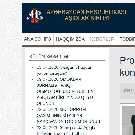
ANA SƏHİFƏ
HAQQIMIZDA
XƏBƏRLƏR
TƏDBİ
BÜTÜN
XƏBƏRLƏR
Pro
13.07.2026
“Aşığam, haqdan
kon
yanan çırağam”
09.07.2026
ƏMƏKDAR
JURNALİST FAİQ
Nəşr 
QİSMƏTOĞLUNUN YUBİLEYİ
AŞIQLAR BİRLİYİNDƏ QEYD
OLUNUB
22.06.2026
MƏHƏRRƏM
QASIMLININ KİTABLARI
NAXÇIVANDA TƏQDİM OLUNUB
22.05.2026
Sumqayıtda Aşıqlar
Birliyinin saz - söz tədbiri