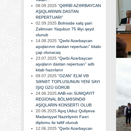
08.09.2025
“QƏRBİ AZƏRBAYCAN
AŞIQLARININ DASTAN
REPERTUARI”
02.09.2025
Bolnisidə xalq şairi
Zəlimxan Yaqubun 75 illiyi qeyd
olunub
14.08.2025
“Qərbi Azərbaycan
aşıqlarının dastan repertuarı” kitabı
çap olunacaq
23.07.2025
“Qərbi Azərbaycan
aşıqların dastan repertuarı” adlı
kitab hazırlanır
09.07.2025
“OZAN” ELM VƏ
SƏNƏT TOPLUSUNUN YENİ SAYI
İŞIQ ÜZÜ GÖRÜB
24.06.2025
AAB-nin SUMQAYIT
REGİONAL BÖLMƏSİNDƏ
AŞIQLARIN KONSERTİ OLUB
20.06.2025
Aşıq Ulduz Quliyeva
Mədəniyyət Nazirliyinin Fəxri
diplomu ilə təltif olunub
12.06.2025
“Qərbi Azərbaycan