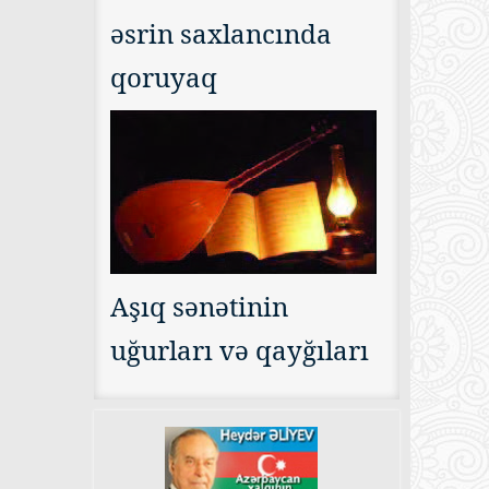
əsrin saxlancında
qoruyaq
Aşıq sənətinin
uğurları və qayğıları