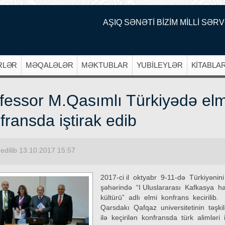
AŞIQ SƏNƏTİ BİZİM MİLLİ SƏRV
RLƏR
MƏQALƏLƏR
MƏKTUBLAR
YUBİLEYLƏR
KİTABLA
fessor M.Qasımlı Türkiyədə elm
fransda iştirak edib
edilib 13.10.2017 15:57
2017-ci il oktyabr 9-11-də Türkiyəni
şəhərində “I Uluslararası Kafkasya h
kültürü” adlı elmi konfrans kecirilib.
Qarsdakı Qafqaz universitetinin təşkil
ilə keçirilən konfransda türk alimləri 