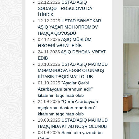
12.12.2025
USTAD AŞIQ
SƏDAQƏT RƏSULOVU DA
İTİRDİK
12.12.2025
USTAD SƏNƏTKAR
AŞIQ YAŞAR MƏHƏRRƏMOV
HAQQA QOVUŞDU
02.12.2025
AŞIQ MÜSLÜM
ƏSGƏRİ VƏFAT EDİB
24.11.2025
AŞIQ DEHQAN VƏFAT
EDİB
23.10.2025
USTAD AŞIQ MAHMUD
MƏMMƏDOVA HƏSR OLUNMUŞ
KİTABIN TƏQDİMATI OLUB
01.10.2025
“Aşıqlar Qərbi
Azərbaycanı tərənnüm edir”
kitabının təqdimatı olub
24.09.2025
“Qərbi Azərbaycan
aşıqlarının dastan repertuarı”
kitabının təqdimatı olub
19.09.2025
USTAD AŞIQ MAHMUD
HAQQINDA KİTAB NƏŞR OLUNUB
08.09.2025
Sənin alın yazındı bu
Vətən...