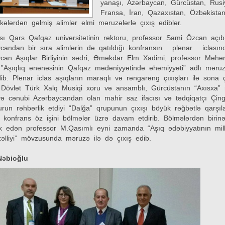
yanaşı, Azərbaycan, Gürcüstan, Rusi
Fransa, İran, Qazaxıstan, Özbəkista
lkələrdən gəlmiş alimlər elmi məruzələrlə çıxış ediblər.
sı Qars Qafqaz universitetinin rektoru, professor Sami Özcan açı
candan bir sıra alimlərin də qatıldığı konfransın plenar iclası
can Aşıqlar Birliyinin sədri, Əməkdar Elm Xadimi, professor Məh
 ”Aşıqlıq ənənəsinin Qafqaz mədəniyyətində əhəmiyyəti” adlı məru
dib. Plenar iclas aşıqların maraqlı və rəngarəng çıxışları ilə sona 
Dövlət Türk Xalq Musiqi xoru və ansamblı, Gürcüstanın “Axısxa”
ə cənubi Azərbaycandan olan mahir saz ifacısı və tədqiqatçı Çin
run rəhbərlik etdiyi “Dalğa” qrupunun çıxışı böyük rəğbətlə qarşıl
onfrans öz işini bölmələr üzrə davam etdirib. Bölmələrdən birin
ik edən professor M.Qasımlı eyni zamanda “Aşıq ədəbiyyatının mill
özəlliyi” mövzusunda məruzə ilə də çıxış edib.
əbioğlu