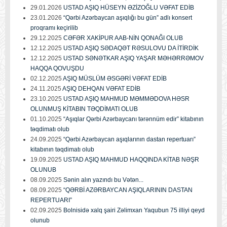
29.01.2026
USTAD AŞIQ HÜSEYN ƏZİZOĞLU VƏFAT EDİB
23.01.2026
“Qərbi Azərbaycan aşıqlığı bu gün” adlı konsert
proqramı keçirilib
29.12.2025
CƏFƏR XAKİPUR AAB-NİN QONAĞI OLUB
12.12.2025
USTAD AŞIQ SƏDAQƏT RƏSULOVU DA İTİRDİK
12.12.2025
USTAD SƏNƏTKAR AŞIQ YAŞAR MƏHƏRRƏMOV
HAQQA QOVUŞDU
02.12.2025
AŞIQ MÜSLÜM ƏSGƏRİ VƏFAT EDİB
24.11.2025
AŞIQ DEHQAN VƏFAT EDİB
23.10.2025
USTAD AŞIQ MAHMUD MƏMMƏDOVA HƏSR
OLUNMUŞ KİTABIN TƏQDİMATI OLUB
01.10.2025
“Aşıqlar Qərbi Azərbaycanı tərənnüm edir” kitabının
təqdimatı olub
24.09.2025
“Qərbi Azərbaycan aşıqlarının dastan repertuarı”
kitabının təqdimatı olub
19.09.2025
USTAD AŞIQ MAHMUD HAQQINDA KİTAB NƏŞR
OLUNUB
08.09.2025
Sənin alın yazındı bu Vətən...
08.09.2025
“QƏRBİ AZƏRBAYCAN AŞIQLARININ DASTAN
REPERTUARI”
02.09.2025
Bolnisidə xalq şairi Zəlimxan Yaqubun 75 illiyi qeyd
olunub