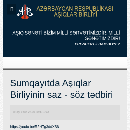
AŞIQ SƏNƏTİ BİZİM MİLLİ SƏRVƏTİMİZDİR, MİLLİ
SƏNƏTİMİZDİR!
PREZİDENT İLHAM ƏLIYEV
Sumqayıtda Aşıqlar
Birliyinin saz - söz tədbiri
Nəşr edilib 22.05.2026 10:45
https://youtu.be/R2HTg3ddXS8