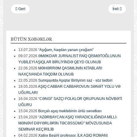
Geri
İrəli
BÜTÜN
XƏBƏRLƏR
13.07.2026
“Aşığam, haqdan yanan çırağam”
09.07.2026
ƏMƏKDAR JURNALİST FAİQ QİSMƏTOĞLUNUN
YUBİLEYİ AŞIQLAR BİRLİYİNDƏ QEYD OLUNUB
22.06.2026
MƏHƏRRƏM QASIMLININ KİTABLARI
NAXÇIVANDA TƏQDİM OLUNUB
22.05.2026
Sumqayıtda Aşıqlar Birliyinin saz - söz tədbiri
18.05.2026
AŞIQ CABBAR CABBAROVUN SƏNƏT YOLU VƏ
UĞURLARI
16.04.2026
“CƏNGİ” SAZÇI FOLKLOR QRUPUNUN NÖVBƏTİ
UĞURU
15.04.2026
Borçalı aşıq məktəbinin ünlü sənətkarı
15.04.2026
“AZƏRBAYCAN AŞIQ YARADICILIĞINDA MİLLİ-
MƏNƏVİ DƏYƏRLƏRİN TƏCƏSSÜMÜ” MÖVZUSUNDA
SEMİNAR KEÇİRİLİB
04.02.2026
Xatirə Bəşirli professor, İLK AŞIQ ROMANI