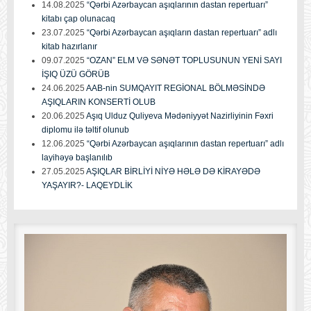
14.08.2025
“Qərbi Azərbaycan aşıqlarının dastan repertuarı”
kitabı çap olunacaq
23.07.2025
“Qərbi Azərbaycan aşıqların dastan repertuarı” adlı
kitab hazırlanır
09.07.2025
“OZAN” ELM VƏ SƏNƏT TOPLUSUNUN YENİ SAYI
İŞIQ ÜZÜ GÖRÜB
24.06.2025
AAB-nin SUMQAYIT REGİONAL BÖLMƏSİNDƏ
AŞIQLARIN KONSERTİ OLUB
20.06.2025
Aşıq Ulduz Quliyeva Mədəniyyət Nazirliyinin Fəxri
diplomu ilə təltif olunub
12.06.2025
“Qərbi Azərbaycan aşıqlarının dastan repertuarı” adlı
layihəyə başlanılıb
27.05.2025
AŞIQLAR BİRLİYİ NİYƏ HƏLƏ DƏ KİRAYƏDƏ
YAŞAYIR?- LAQEYDLİK