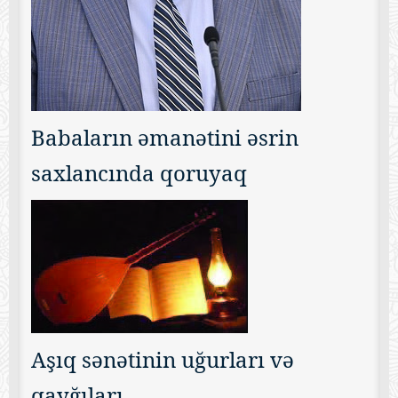
Babaların əmanətini əsrin
saxlancında qoruyaq
Aşıq sənətinin uğurları və
qayğıları