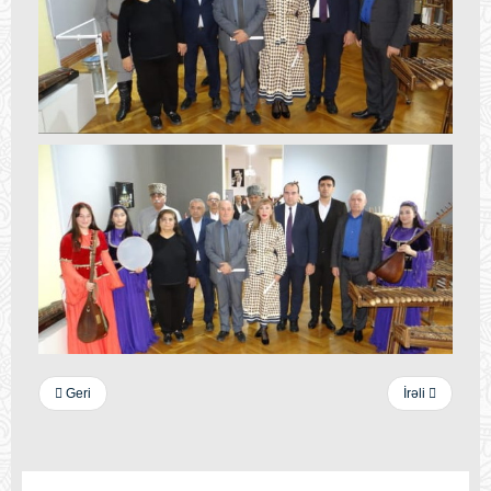
Geri
İrəli