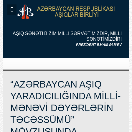
AŞIQ SƏNƏTİ BİZİM MİLLİ SƏRVƏTİMİZDİR, MİLLİ
SƏNƏTİMİZDİR!
PREZİDENT İLHAM ƏLIYEV
“AZƏRBAYCAN AŞIQ
YARADICILIĞINDA MİLLİ-
MƏNƏVİ DƏYƏRLƏRİN
TƏCƏSSÜMÜ”
MÖVZUSUNDA