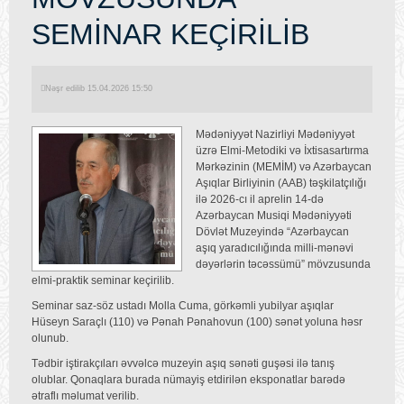
SEMİNAR KEÇİRİLİB
Nəşr edilib 15.04.2026 15:50
Mədəniyyət Nazirliyi Mədəniyyət
üzrə Elmi-Metodiki və İxtisasartırma
Mərkəzinin (MEMİM) və Azərbaycan
Aşıqlar Birliyinin (AAB) təşkilatçılığı
ilə 2026-cı il aprelin 14-də
Azərbaycan Musiqi Mədəniyyəti
Dövlət Muzeyində “Azərbaycan
aşıq yaradıcılığında milli-mənəvi
dəyərlərin təcəssümü” mövzusunda
elmi-praktik seminar keçirilib.
Seminar saz-söz ustadı Molla Cuma, görkəmli yubilyar aşıqlar
Hüseyn Saraçlı (110) və Pənah Pənahovun (100) sənət yoluna həsr
olunub.
Tədbir iştirakçıları əvvəlcə muzeyin aşıq sənəti guşəsi ilə tanış
olublar. Qonaqlara burada nümayiş etdirilən eksponatlar barədə
ətraflı məlumat verilib.