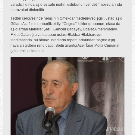
yaradıcılığında aşıq və xalq mahnı üslubunun vəhdəti” mövzularında
məruzələri dinlənilib.
Tədbir çərçivəsində həmçinin Əməkdar mədəniyyət işçisi, ustad aşıq
Gülarə Azaflının rəhbərlik etdiyi “Çeşmə” folklor qrupunun, eləcə də
aşıqlardan Məharət Şəfili, Gəncəli Babayev, Ədalət Alməmmədov,
Fikrət Cəfəroğlu və balaban ustası Ələkbər Ələkbərovun
təqdimatında bu ölməz ustadların repertuarlarından seçmə aşıq
havaları tədbirə rəng qatıb. Bədii qiraətçi Azər İqrar Molla Cumanın
şeirlərini səsləndirib.