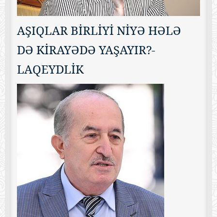
AŞIQLAR BİRLİYİ NİYƏ HƏLƏ
DƏ KİRAYƏDƏ YAŞAYIR?-
LAQEYDLİK