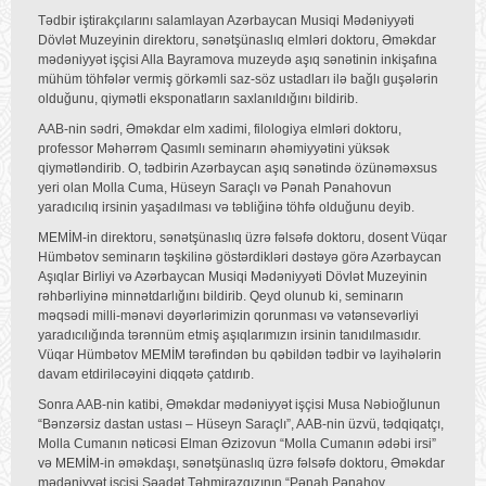
Tədbir iştirakçılarını salamlayan Azərbaycan Musiqi Mədəniyyəti
Dövlət Muzeyinin direktoru, sənətşünaslıq elmləri doktoru, Əməkdar
mədəniyyət işçisi Alla Bayramova muzeydə aşıq sənətinin inkişafına
mühüm töhfələr vermiş görkəmli saz-söz ustadları ilə bağlı guşələrin
olduğunu, qiymətli eksponatların saxlanıldığını bildirib.
AAB-nin sədri, Əməkdar elm xadimi, filologiya elmləri doktoru,
professor Məhərrəm Qasımlı seminarın əhəmiyyətini yüksək
qiymətləndirib. O, tədbirin Azərbaycan aşıq sənətində özünəməxsus
yeri olan Molla Cuma, Hüseyn Saraçlı və Pənah Pənahovun
yaradıcılıq irsinin yaşadılması və təbliğinə töhfə olduğunu deyib.
MEMİM-in direktoru, sənətşünaslıq üzrə fəlsəfə doktoru, dosent Vüqar
Hümbətov seminarın təşkilinə göstərdikləri dəstəyə görə Azərbaycan
Aşıqlar Birliyi və Azərbaycan Musiqi Mədəniyyəti Dövlət Muzeyinin
rəhbərliyinə minnətdarlığını bildirib. Qeyd olunub ki, seminarın
məqsədi milli-mənəvi dəyərlərimizin qorunması və vətənsevərliyi
yaradıcılığında tərənnüm etmiş aşıqlarımızın irsinin tanıdılmasıdır.
Vüqar Hümbətov MEMİM tərəfindən bu qəbildən tədbir və layihələrin
davam etdiriləcəyini diqqətə çatdırıb.
Sonra AAB-nin katibi, Əməkdar mədəniyyət işçisi Musa Nəbioğlunun
“Bənzərsiz dastan ustası – Hüseyn Saraçlı”, AAB-nin üzvü, tədqiqatçı,
Molla Cumanın nəticəsi Elman Əzizovun “Molla Cumanın ədəbi irsi”
və MEMİM-in əməkdaşı, sənətşünaslıq üzrə fəlsəfə doktoru, Əməkdar
mədəniyyət işçisi Səadət Təhmirazqızının “Pənah Pənahov