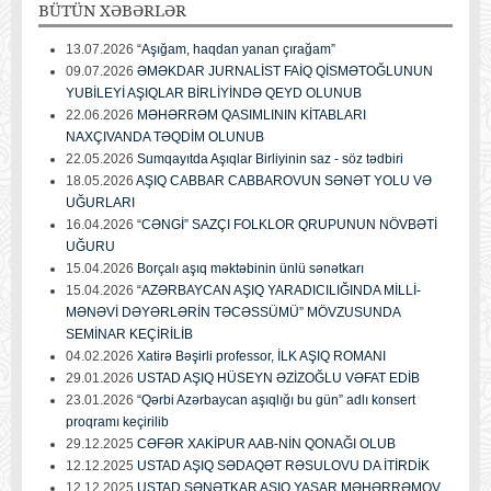
BÜTÜN
XƏBƏRLƏR
13.07.2026
“Aşığam, haqdan yanan çırağam”
09.07.2026
ƏMƏKDAR JURNALİST FAİQ QİSMƏTOĞLUNUN
YUBİLEYİ AŞIQLAR BİRLİYİNDƏ QEYD OLUNUB
22.06.2026
MƏHƏRRƏM QASIMLININ KİTABLARI
NAXÇIVANDA TƏQDİM OLUNUB
22.05.2026
Sumqayıtda Aşıqlar Birliyinin saz - söz tədbiri
18.05.2026
AŞIQ CABBAR CABBAROVUN SƏNƏT YOLU VƏ
UĞURLARI
16.04.2026
“CƏNGİ” SAZÇI FOLKLOR QRUPUNUN NÖVBƏTİ
UĞURU
15.04.2026
Borçalı aşıq məktəbinin ünlü sənətkarı
15.04.2026
“AZƏRBAYCAN AŞIQ YARADICILIĞINDA MİLLİ-
MƏNƏVİ DƏYƏRLƏRİN TƏCƏSSÜMÜ” MÖVZUSUNDA
SEMİNAR KEÇİRİLİB
04.02.2026
Xatirə Bəşirli professor, İLK AŞIQ ROMANI
29.01.2026
USTAD AŞIQ HÜSEYN ƏZİZOĞLU VƏFAT EDİB
23.01.2026
“Qərbi Azərbaycan aşıqlığı bu gün” adlı konsert
proqramı keçirilib
29.12.2025
CƏFƏR XAKİPUR AAB-NİN QONAĞI OLUB
12.12.2025
USTAD AŞIQ SƏDAQƏT RƏSULOVU DA İTİRDİK
12.12.2025
USTAD SƏNƏTKAR AŞIQ YAŞAR MƏHƏRRƏMOV