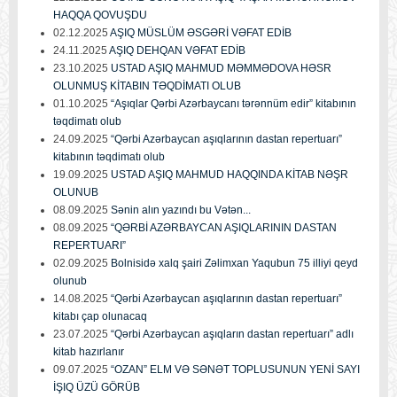
HAQQA QOVUŞDU
02.12.2025
AŞIQ MÜSLÜM ƏSGƏRİ VƏFAT EDİB
24.11.2025
AŞIQ DEHQAN VƏFAT EDİB
23.10.2025
USTAD AŞIQ MAHMUD MƏMMƏDOVA HƏSR
OLUNMUŞ KİTABIN TƏQDİMATI OLUB
01.10.2025
“Aşıqlar Qərbi Azərbaycanı tərənnüm edir” kitabının
təqdimatı olub
24.09.2025
“Qərbi Azərbaycan aşıqlarının dastan repertuarı”
kitabının təqdimatı olub
19.09.2025
USTAD AŞIQ MAHMUD HAQQINDA KİTAB NƏŞR
OLUNUB
08.09.2025
Sənin alın yazındı bu Vətən...
08.09.2025
“QƏRBİ AZƏRBAYCAN AŞIQLARININ DASTAN
REPERTUARI”
02.09.2025
Bolnisidə xalq şairi Zəlimxan Yaqubun 75 illiyi qeyd
olunub
14.08.2025
“Qərbi Azərbaycan aşıqlarının dastan repertuarı”
kitabı çap olunacaq
23.07.2025
“Qərbi Azərbaycan aşıqların dastan repertuarı” adlı
kitab hazırlanır
09.07.2025
“OZAN” ELM VƏ SƏNƏT TOPLUSUNUN YENİ SAYI
İŞIQ ÜZÜ GÖRÜB