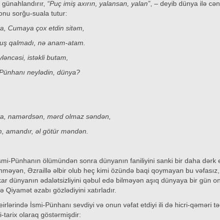
 günahlandırır,
“Puç imiş axırın, yalansan, yalan”
, – deyib dünya ilə cə
onu sorğu-suala tutur:
a, Cumaya çox etdin sitəm,
tuş qalmadı, nə anam-atam.
l əyləncəsi, istəkli butam,
i-Pünhanı neylədin, dünya?
a, namərdsən, mərd olmaz səndən,
ğam, amandır, əl götür məndən.
mi-Pünhanın ölümündən sonra dünyanın faniliyini sanki bir daha dərk e
inməyən, Əzraillə əlbir olub heç kimi özündə baqi qoymayan bu vəfasız,
əkar dünyanın ədalətsizliyini qəbul edə bilməyən aşıq dünyaya bir gün o
 Qiyamət əzabı gözlədiyini xatırladır.
rlərində İsmi-Pünhanı sevdiyi və onun vəfat etdiyi ili də hicri-qəməri t
tarix olaraq göstərmişdir: