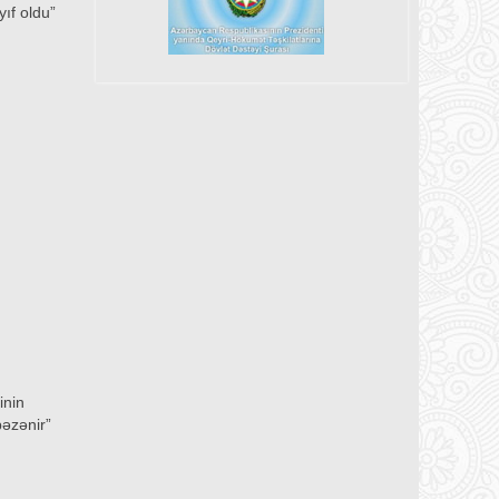
ıf oldu”
inin
bəzənir”