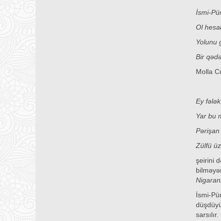
İsmi-Pü
Ol hesa
Yolunu 
Bir qəd
Molla 
Ey fələk
Yar bu 
Pə
Zülfü ü
şeirini
bilməyə
Nigaran
İsmi-Pü
düşdüyü
sarsılır