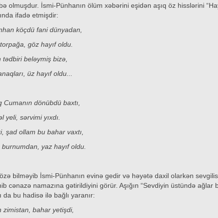
bə olmuşdur. İsmi-Pünhanın ölüm xəbərini eşidən aşıq öz hisslərini “Hay
nda ifadə etmişdir:
nhan köçdü fani dünyadan,
torpağa, göz hayıf oldu.
tədbiri beləymiş bizə,
naqları, üz hayıf oldu...
q Cumanın dönübdü baxtı,
l yeli, sərvimi yıxdı.
, şad ollam bu bahar vaxtı,
 burnumdan, yaz hayıf oldu.
zə bilməyib İsmi-Pünhanın evinə gedir və həyətə daxil olarkən sevgilis
ib cənazə namazına gətirildiyini görür. Aşığın “Sevdiyin üstündə ağlar 
da bu hadisə ilə bağlı yaranır:
zimistan, bahar yetişdi,