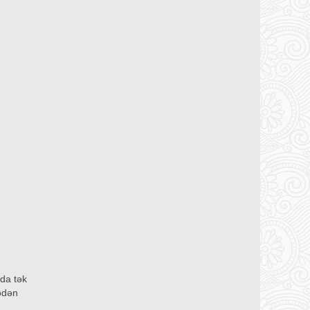
qda tək
lədən