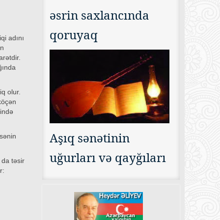
əsrin saxlancında
qoruyaq
qi adını
ın
rətdir.
ğında
q olur.
 köçən
rində
Aşıq sənətinin
əsənin
uğurları və qayğıları
da təsir
r: