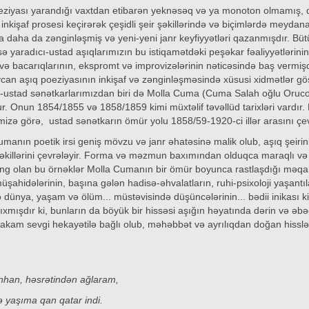
eziyası yarandığı vaxtdan etibarən yeknəsəq və ya monoton olmamış,
inkişaf prosesi keçirərək çeşidli şeir şəkillərində və biçimlərdə meydan
a daha da zənginləşmiş və yeni-yeni janr keyfiyyətləri qazanmışdır. Bü
sə yaradıcı-ustad aşıqlarımızın bu istiqamətdəki peşəkar fəaliyyətlərinin
və bacarıqlarının, ekspromt və improvizələrinin nəticəsində baş vermişd
can aşıq poeziyasının inkişaf və zənginləşməsində xüsusi xidmətlər gö
ı-ustad sənətkarlarımızdan biri də Molla Cuma (Cuma Salah oğlu Oruc
. Onun 1854/1855 və 1858/1859 kimi müxtəlif təvəllüd tarixləri vardır.
izə görə, ustad sənətkarın ömür yolu 1858/59-1920-ci illər arasını çev
manın poetik irsi geniş mövzu və janr əhatəsinə malik olub, aşıq şeirin
 şəkillərini çevrələyir. Forma və məzmun baxımından olduqca maraqlı və
ng olan bu örnəklər Molla Cumanın bir ömür boyunca rastlaşdığı məqa
üşahidələrinin, başına gələn hadisə-əhvalatların, ruhi-psixoloji yaşantıl
 dünya, yaşam və ölüm... müstəvisində düşüncələrinin... bədii inikası k
ıxmışdır ki, bunların da böyük bir hissəsi aşığın həyatında dərin və əbəd
akam sevgi hekayətilə bağlı olub, məhəbbət və ayrılıqdan doğan hisslər
nhan, həsrətindən ağlaram,
ə yaşıma qan qatar indi.