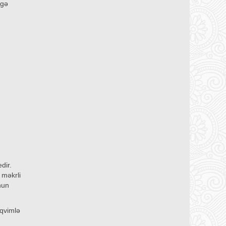
ngə
dir.
 məkrli
nun
əqvimlə