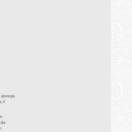
ə qovuşa
 //
rı
 da
n