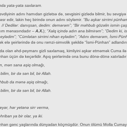
ında yata-yata saxlaram.
diyinin adını hamıdan gizlətsə də, sevgisini gizlədə bilmir, bu sevgiyə
həsr edir, lakin heç birində onun adını söyləmir.
“Bu aşkar sirrimi pünha
, // Dedilər: danışsan, dedim: demərəm”; “Bir məhbub gözəlin ismin çaş
dım mənasındadır –
A.X.
);
“Xalq içində adın ana bilmirəm”; “Dedim ki, i
eylədim”; “Cümlətan sirrimi nihan eylədim”; “Adını demərəm, İsmi-Pün
k elə şeirlərində də onu rəmzi-simvolik şəkildə “İsmi-Pünhan” adlandırı
nda olan əhd-peymanı gizli saxlamaq, kimliyini aşkar etməmək Cuma ilə
han üçün də keçərlidir. Aşıq şeirlərində ona bunu dönə-dönə xatırladır
n, mən sana aşiq olmağı,
bilim, bir də sən bil, bir Allah.
bub da mənə aşiq olmağı,
bilim, bir də sən bil, bir Allah.
yər, hər yetənə sirr vermə,
riban ya bir olar, ya iki.
nhan gənc yaşlarında dünyadan köçmüşdür. Onun ölümü Molla Cuma