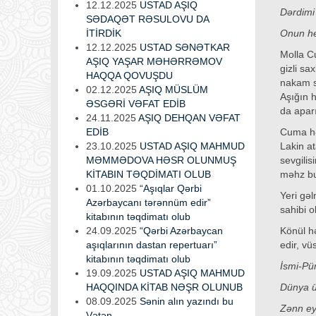
12.12.2025
USTAD AŞIQ
Dərdimi
SƏDAQƏT RƏSULOVU DA
İTİRDİK
Onun he
12.12.2025
USTAD SƏNƏTKAR
Molla Cu
AŞIQ YAŞAR MƏHƏRRƏMOV
gizli sa
HAQQA QOVUŞDU
nakam se
02.12.2025
AŞIQ MÜSLÜM
Aşığın 
ƏSGƏRİ VƏFAT EDİB
da apar
24.11.2025
AŞIQ DEHQAN VƏFAT
EDİB
Cuma həl
23.10.2025
USTAD AŞIQ MAHMUD
Lakin at
MƏMMƏDOVA HƏSR OLUNMUŞ
sevgilis
KİTABIN TƏQDİMATI OLUB
məhz bu
01.10.2025
“Aşıqlar Qərbi
Yeri gə
Azərbaycanı tərənnüm edir”
sahibi 
kitabının təqdimatı olub
24.09.2025
“Qərbi Azərbaycan
Könül h
aşıqlarının dastan repertuarı”
edir, vüs
kitabının təqdimatı olub
İsmi-Pü
19.09.2025
USTAD AŞIQ MAHMUD
HAQQINDA KİTAB NƏŞR OLUNUB
Dünya ü
08.09.2025
Sənin alın yazındı bu
Zənn ey
Vətən...