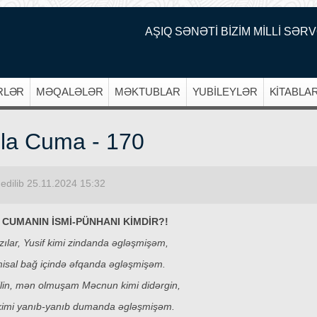
AŞIQ SƏNƏTİ BİZİM MİLLİ SƏRV
RLƏR
MƏQALƏLƏR
MƏKTUBLAR
YUBİLEYLƏR
KİTABLA
la Cuma - 170
edilib 25.11.2024 15:32
CUMANIN İSMİ-PÜNHANI KİMDİR?!
zılar, Yusif kimi zindanda əgləşmişəm,
misal bağ içində əfqanda əgləşmişəm.
ilin, mən olmuşam Məcnun kimi didərgin,
imi yanıb-yanıb dumanda əgləşmişəm.