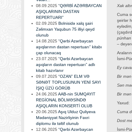
08.09.2025
“QƏRBİ AZƏRBAYCAN
Xak alt
AŞIQLARININ DASTAN
Cuma sev
REPERTUARI”
şeirlər 
02.09.2025
Bolnisidə xalq şairi
eylədim
Zəlimxan Yaqubun 75 illiyi qeyd
(çaşdır
olunub
pünhan 
14.08.2025
“Qərbi Azərbaycan
– deyərə
aşıqlarının dastan repertuarı” kitabı
çap olunacaq
Araları
23.07.2025
“Qərbi Azərbaycan
İsmi-Pün
aşıqların dastan repertuarı” adlı
Ey cava
kitab hazırlanır
09.07.2025
“OZAN” ELM VƏ
Bir mən 
SƏNƏT TOPLUSUNUN YENİ SAYI
Sən məh
İŞIQ ÜZÜ GÖRÜB
24.06.2025
AAB-nin SUMQAYIT
Bir mən 
REGİONAL BÖLMƏSİNDƏ
Yaxud:
AŞIQLARIN KONSERTİ OLUB
20.06.2025
Aşıq Ulduz Quliyeva
Cuma de
Mədəniyyət Nazirliyinin Fəxri
Dost meh
diplomu ilə təltif olunub
12.06.2025
“Qərbi Azərbaycan
İsmi-Pü