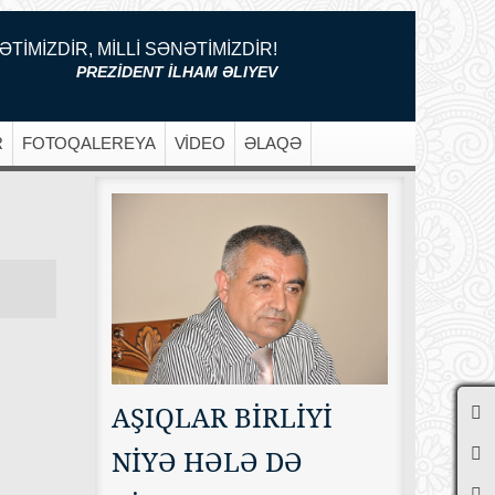
ƏTİMİZDİR, MİLLİ SƏNƏTİMİZDİR!
PREZİDENT İLHAM ƏLIYEV
R
FOTOQALEREYA
VİDEO
ƏLAQƏ
AŞIQLAR BİRLİYİ
NİYƏ HƏLƏ DƏ