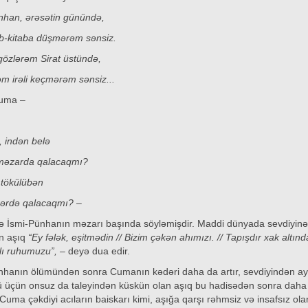
nhan, ərəsətin günündə,
b-kitaba düşmərəm sənsiz.
gözlərəm Sirat üstündə,
əm irəli keçmərəm sənsiz...
Cuma –
, indən belə
məzarda qalacaqmı?
rişan tökülübən
zərdə qalacaqmı? –
 də İsmi-Pünhanın məzarı başında söyləmişdir. Maddi dünyada sevdiyin
n aşıq
“Ey fələk, eşitmədin // Bizim çəkən ahımızı. // Tapışdır xak altında
lı ruhumuzu”, –
deyə dua edir.
nhanın ölümündən sonra Cumanın kədəri daha da artır, sevdiyindən ay
 üçün onsuz da taleyindən küskün olan aşıq bu hadisədən sonra daha
. Cuma çəkdiyi acıların baiskarı kimi, aşığa qarşı rəhmsiz və insafsız ola