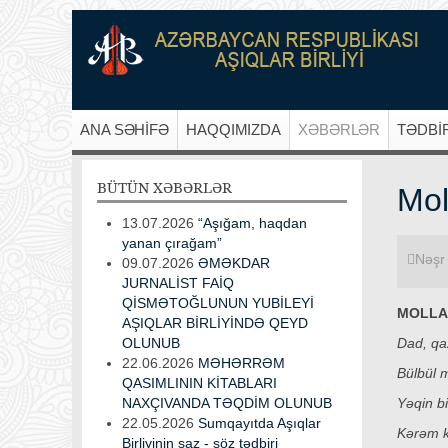
ANA SƏHİFƏ
HAQQIMIZDA
XƏBƏRLƏR
TƏDBİ
BÜTÜN
XƏBƏRLƏR
Mol
13.07.2026
“Aşığam, haqdan
yanan çırağam”
Nəşr 
09.07.2026
ƏMƏKDAR
JURNALİST FAİQ
QİSMƏTOĞLUNUN YUBİLEYİ
MOLLA 
AŞIQLAR BİRLİYİNDƏ QEYD
OLUNUB
Dad, qa
22.06.2026
MƏHƏRRƏM
Bülbül 
QASIMLININ KİTABLARI
NAXÇIVANDA TƏQDİM OLUNUB
Yəqin b
22.05.2026
Sumqayıtda Aşıqlar
Kərəm k
Birliyinin saz - söz tədbiri