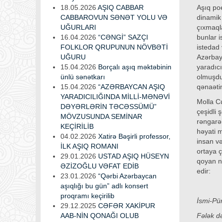
18.05.2026
AŞIQ CABBAR
Aşıq po
CABBAROVUN SƏNƏT YOLU VƏ
dinamik 
UĞURLARI
çıxmaql
16.04.2026
“CƏNGİ” SAZÇI
bunlar i
FOLKLOR QRUPUNUN NÖVBƏTİ
istedad 
UĞURU
Azərbay
15.04.2026
Borçalı aşıq məktəbinin
yaradıc
ünlü sənətkarı
olmuşdur
15.04.2026
“AZƏRBAYCAN AŞIQ
qənaətim
YARADICILIĞINDA MİLLİ-MƏNƏVİ
Molla Cu
DƏYƏRLƏRİN TƏCƏSSÜMÜ”
çeşidli
MÖVZUSUNDA SEMİNAR
rəngarə
KEÇİRİLİB
həyati m
04.02.2026
Xatirə Bəşirli professor,
insan və
İLK AŞIQ ROMANI
ortaya ç
29.01.2026
USTAD AŞIQ HÜSEYN
qoyan n
ƏZİZOĞLU VƏFAT EDİB
edir:
23.01.2026
“Qərbi Azərbaycan
aşıqlığı bu gün” adlı konsert
proqramı keçirilib
İsmi-Pü
29.12.2025
CƏFƏR XAKİPUR
AAB-NİN QONAĞI OLUB
Fələk d