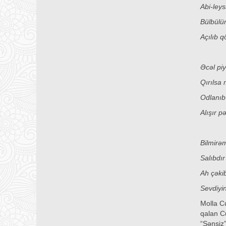
Abi-leys
Bülbülün
Açılıb q
Əcəl pi
Qırılsa
Odlanıb
Alışır p
Bilmirə
Salıbdır
Ah çəki
Sevdiyi
Molla C
qalan C
“Sənsiz