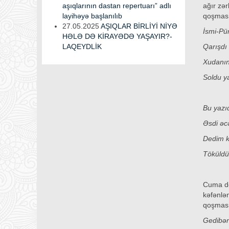
aşıqlarının dastan repertuarı” adlı
ağır zər
layihəyə başlanılıb
qoşması
27.05.2025
AŞIQLAR BİRLİYİ NİYƏ
İsmi-Pü
HƏLƏ DƏ KİRAYƏDƏ YAŞAYIR?-
LAQEYDLİK
Qarışdı 
Xudanın 
Soldu ya
Bu yazı
Əsdi əcə
Dedim ki
Töküldü
Cuma dö
kəfənlən
qoşması 
Gedibən 