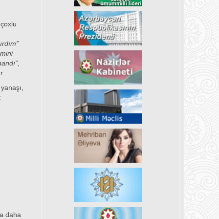
 çoxlu
n
ırdım”
smini
handı”
,
r.
 yanaşı,
:
ya daha