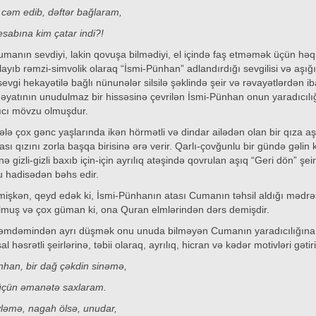
 cəm edib, dəftər bağlaram,
sabına kim çatar indi?!
manın sevdiyi, lakin qovuşa bilmədiyi, el içində faş etməmək üçün həqi
xlayıb rəmzi-simvolik olaraq “İsmi-Pünhan” adlandırdığı sevgilisi və aşığ
vgi hekayətilə bağlı nünunələr silsilə şəklində şeir və rəvayətlərdən iba
həyatının unudulmaz bir hissəsinə çevrilən İsmi-Pünhan onun yaradıcılı
ıcı mövzu olmuşdur.
ə çox gənc yaşlarında ikən hörmətli və dindar ailədən olan bir qıza aşi
ası qızını zorla başqa birisinə ərə verir. Qarlı-çovğunlu bir gündə gəlin
inə gizli-gizli baxıb için-için ayrılıq atəşində qovrulan aşıq “Geri dön” şei
 hadisədən bəhs edir.
lmişkən, qeyd edək ki, İsmi-Pünhanın atası Cumanın təhsil aldığı mədr
olmuş və çox güman ki, ona Quran elmlərindən dərs demişdir.
əmdəmindən ayrı düşmək onu unuda bilməyən Cumanın yaradıcılığına 
al həsrətli şeirlərinə, təbii olaraq, ayrılıq, hicran və kədər motivləri gətiri
nhan, bir dağ çəkdin sinəmə,
çün əmanətə saxlaram.
ləmə, nagah ölsə, unudar,