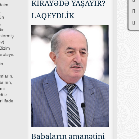
KİRAYƏDƏ YAŞAYIR?-
 daim
a
LAQEYDLİK
tün
,
ir.
stərmiş
ov)
 Bizim
rələyir.
in
mların,
arının,
imi
i iz
i ifadə
Babaların əmanətini