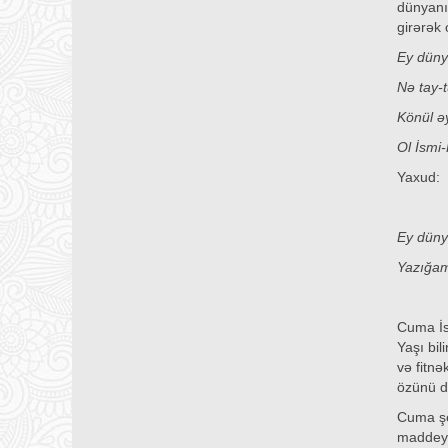
dünyanı
girərək 
Ey düny
Nə tay-
Könü
Ol İsm
Yaxud:
Ey düny
Yazı
Cuma İs
Yaşı bil
və fitn
özünü də
Cuma şei
maddeyi-