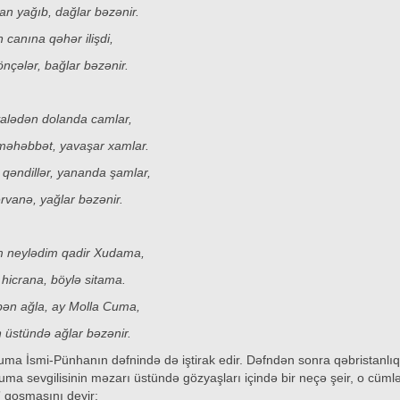
an yağıb, dağlar bəzənir.
 canına qəhər ilişdi,
önçələr, bağlar bəzənir.
yalədən dolanda camlar,
 məhəbbət, yavaşar xamlar.
 qəndillər, yananda şamlar,
ərvanə, yağlar bəzənir.
m neylədim qadir Xudama,
 hicrana, böylə sitama.
bən ağla, ay Molla Cuma,
n üstündə ağlar bəzənir.
uma İsmi-Pünhanın dəfnində də iştirak edir. Dəfndən sonra qəbristanlı
uma sevgilisinin məzarı üstündə gözyaşları içində bir neçə şeir, o cüm
” qoşmasını deyir: