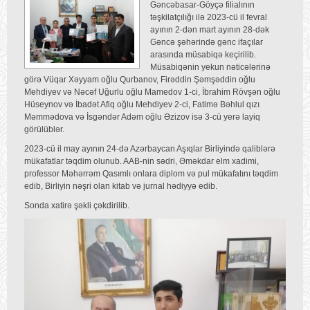
Gəncəbasar-Göyçə filialının
təşkilatçılığı ilə 2023-cü il fevral
ayının 2-dən mart ayının 28-dək
Gəncə şəhərində gənc ifaçılar
arasında müsabiqə keçirilib.
Müsabiqənin yekun nəticələrinə
görə Vüqar Xəyyam oğlu Qurbanov, Firəddin Şəmşəddin oğlu
Mehdiyev və Nəcəf Uğurlu oğlu Mamedov 1-ci, İbrahim Rövşən oğlu
Hüseynov və İbadət Afiq oğlu Mehdiyev 2-ci, Fatimə Bəhlul qızı
Məmmədova və İsgəndər Adəm oğlu Əzizov isə 3-cü yerə layiq
görülüblər.
2023-cü il may ayının 24-də Azərbaycan Aşıqlar Birliyində qaliblərə
mükafatlar təqdim olunub. AAB-nin sədri, Əməkdar elm xadimi,
professor Məhərrəm Qasımlı onlara diplom və pul mükafatını təqdim
edib, Birliyin nəşri olan kitab və jurnal hədiyyə edib.
Sonda xatirə şəkli çəkdirilib.