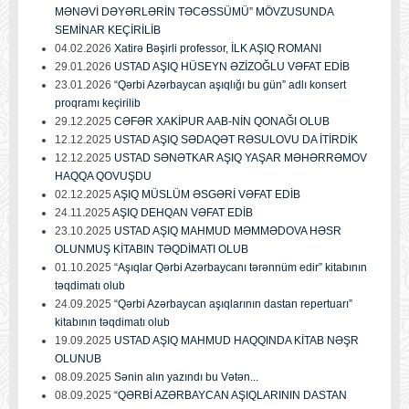
MƏNƏVİ DƏYƏRLƏRİN TƏCƏSSÜMÜ” MÖVZUSUNDA
SEMİNAR KEÇİRİLİB
04.02.2026
Xatirə Bəşirli professor, İLK AŞIQ ROMANI
29.01.2026
USTAD AŞIQ HÜSEYN ƏZİZOĞLU VƏFAT EDİB
23.01.2026
“Qərbi Azərbaycan aşıqlığı bu gün” adlı konsert
proqramı keçirilib
29.12.2025
CƏFƏR XAKİPUR AAB-NİN QONAĞI OLUB
12.12.2025
USTAD AŞIQ SƏDAQƏT RƏSULOVU DA İTİRDİK
12.12.2025
USTAD SƏNƏTKAR AŞIQ YAŞAR MƏHƏRRƏMOV
HAQQA QOVUŞDU
02.12.2025
AŞIQ MÜSLÜM ƏSGƏRİ VƏFAT EDİB
24.11.2025
AŞIQ DEHQAN VƏFAT EDİB
23.10.2025
USTAD AŞIQ MAHMUD MƏMMƏDOVA HƏSR
OLUNMUŞ KİTABIN TƏQDİMATI OLUB
01.10.2025
“Aşıqlar Qərbi Azərbaycanı tərənnüm edir” kitabının
təqdimatı olub
24.09.2025
“Qərbi Azərbaycan aşıqlarının dastan repertuarı”
kitabının təqdimatı olub
19.09.2025
USTAD AŞIQ MAHMUD HAQQINDA KİTAB NƏŞR
OLUNUB
08.09.2025
Sənin alın yazındı bu Vətən...
08.09.2025
“QƏRBİ AZƏRBAYCAN AŞIQLARININ DASTAN