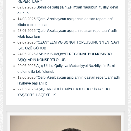
REPERTUARI”
02.09.2025
Bolnisidə xalq şairi Zəlimxan Yaqubun 75 illiyi qeyd
olunub
14.08.2025
“Qərbi Azərbaycan aşıqlarının dastan repertuarı”
kitabı çap olunacaq
23.07.2025
“Qərbi Azərbaycan aşıqların dastan repertuarı” adlı
kitab hazırlanır
09.07.2025
“OZAN” ELM VƏ SƏNƏT TOPLUSUNUN YENİ SAYI
İŞIQ ÜZÜ GÖRÜB
24.06.2025
AAB-nin SUMQAYIT REGİONAL BÖLMƏSİNDƏ
AŞIQLARIN KONSERTİ OLUB
20.06.2025
Aşıq Ulduz Quliyeva Mədəniyyət Nazirliyinin Fəxri
diplomu ilə təltif olunub
12.06.2025
“Qərbi Azərbaycan aşıqlarının dastan repertuarı” adlı
layihəyə başlanılıb
27.05.2025
AŞIQLAR BİRLİYİ NİYƏ HƏLƏ DƏ KİRAYƏDƏ
YAŞAYIR?- LAQEYDLİK