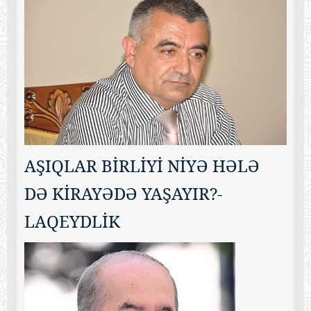
AŞIQLAR BİRLİYİ NİYƏ HƏLƏ
DƏ KİRAYƏDƏ YAŞAYIR?-
LAQEYDLİK