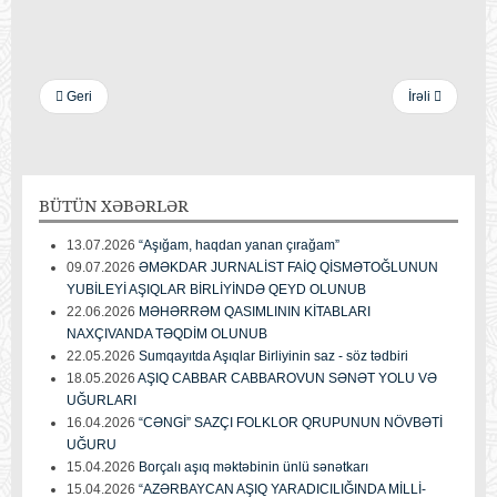
Geri
İrəli
BÜTÜN
XƏBƏRLƏR
13.07.2026
“Aşığam, haqdan yanan çırağam”
09.07.2026
ƏMƏKDAR JURNALİST FAİQ QİSMƏTOĞLUNUN
YUBİLEYİ AŞIQLAR BİRLİYİNDƏ QEYD OLUNUB
22.06.2026
MƏHƏRRƏM QASIMLININ KİTABLARI
NAXÇIVANDA TƏQDİM OLUNUB
22.05.2026
Sumqayıtda Aşıqlar Birliyinin saz - söz tədbiri
18.05.2026
AŞIQ CABBAR CABBAROVUN SƏNƏT YOLU VƏ
UĞURLARI
16.04.2026
“CƏNGİ” SAZÇI FOLKLOR QRUPUNUN NÖVBƏTİ
UĞURU
15.04.2026
Borçalı aşıq məktəbinin ünlü sənətkarı
15.04.2026
“AZƏRBAYCAN AŞIQ YARADICILIĞINDA MİLLİ-