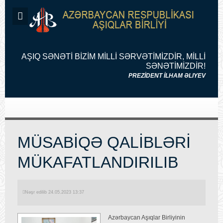
AŞIQ SƏNƏTİ BİZİM MİLLİ SƏRVƏTİMİZDİR, MİLLİ
SƏNƏTİMİZDİR!
PREZİDENT İLHAM ƏLIYEV
MÜSABİQƏ QALİBLƏRİ
MÜKAFATLANDIRILIB
Nəşr edilib 24.05.2023 13:37
Azərbaycan Aşıqlar Birliyinin