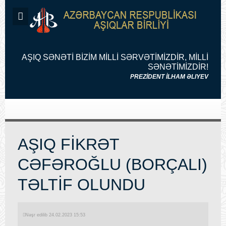
AŞIQ SƏNƏTİ BİZİM MİLLİ SƏRVƏTİMİZDİR, MİLLİ
SƏNƏTİMİZDİR!
PREZİDENT İLHAM ƏLIYEV
AŞIQ FİKRƏT
CƏFƏROĞLU (BORÇALI)
TƏLTİF OLUNDU
Nəşr edilib 24.02.2023 15:53