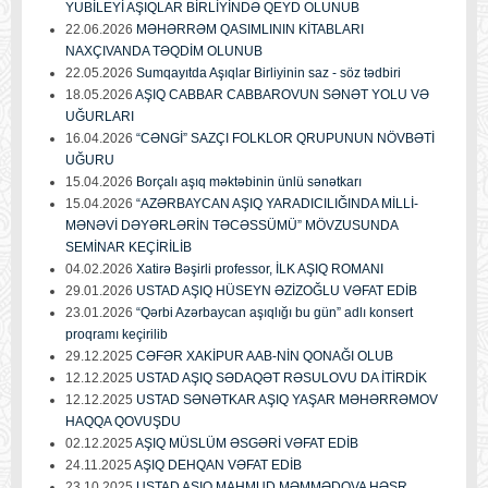
YUBİLEYİ AŞIQLAR BİRLİYİNDƏ QEYD OLUNUB
22.06.2026
MƏHƏRRƏM QASIMLININ KİTABLARI
NAXÇIVANDA TƏQDİM OLUNUB
22.05.2026
Sumqayıtda Aşıqlar Birliyinin saz - söz tədbiri
18.05.2026
AŞIQ CABBAR CABBAROVUN SƏNƏT YOLU VƏ
UĞURLARI
16.04.2026
“CƏNGİ” SAZÇI FOLKLOR QRUPUNUN NÖVBƏTİ
UĞURU
15.04.2026
Borçalı aşıq məktəbinin ünlü sənətkarı
15.04.2026
“AZƏRBAYCAN AŞIQ YARADICILIĞINDA MİLLİ-
MƏNƏVİ DƏYƏRLƏRİN TƏCƏSSÜMÜ” MÖVZUSUNDA
SEMİNAR KEÇİRİLİB
04.02.2026
Xatirə Bəşirli professor, İLK AŞIQ ROMANI
29.01.2026
USTAD AŞIQ HÜSEYN ƏZİZOĞLU VƏFAT EDİB
23.01.2026
“Qərbi Azərbaycan aşıqlığı bu gün” adlı konsert
proqramı keçirilib
29.12.2025
CƏFƏR XAKİPUR AAB-NİN QONAĞI OLUB
12.12.2025
USTAD AŞIQ SƏDAQƏT RƏSULOVU DA İTİRDİK
12.12.2025
USTAD SƏNƏTKAR AŞIQ YAŞAR MƏHƏRRƏMOV
HAQQA QOVUŞDU
02.12.2025
AŞIQ MÜSLÜM ƏSGƏRİ VƏFAT EDİB
24.11.2025
AŞIQ DEHQAN VƏFAT EDİB
23.10.2025
USTAD AŞIQ MAHMUD MƏMMƏDOVA HƏSR