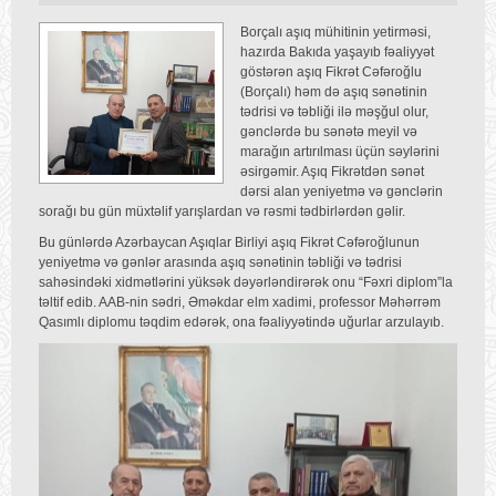
Borçalı aşıq mühitinin yetirməsi,
hazırda Bakıda yaşayıb fəaliyyət
göstərən aşıq Fikrət Cəfəroğlu
(Borçalı) həm də aşıq sənətinin
tədrisi və təbliği ilə məşğul olur,
gənclərdə bu sənətə meyil və
marağın artırılması üçün səylərini
əsirgəmir. Aşıq Fikrətdən sənət
dərsi alan yeniyetmə və gənclərin
sorağı bu gün müxtəlif yarışlardan və rəsmi tədbirlərdən gəlir.
Bu günlərdə Azərbaycan Aşıqlar Birliyi aşıq Fikrət Cəfəroğlunun
yeniyetmə və gənlər arasında aşıq sənətinin təbliği və tədrisi
sahəsindəki xidmətlərini yüksək dəyərləndirərək onu “Fəxri diplom”la
təltif edib. AAB-nin sədri, Əməkdar elm xadimi, professor Məhərrəm
Qasımlı diplomu təqdim edərək, ona fəaliyyətində uğurlar arzulayıb.