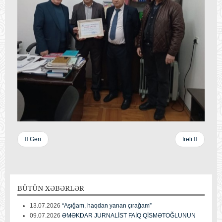
Geri
İrəli
BÜTÜN
XƏBƏRLƏR
13.07.2026
“Aşığam, haqdan yanan çırağam”
09.07.2026
ƏMƏKDAR JURNALİST FAİQ QİSMƏTOĞLUNUN