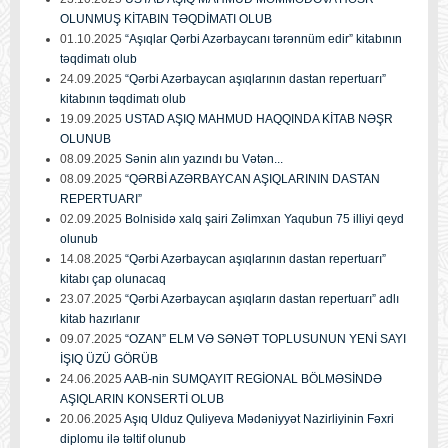
OLUNMUŞ KİTABIN TƏQDİMATI OLUB
01.10.2025
“Aşıqlar Qərbi Azərbaycanı tərənnüm edir” kitabının
təqdimatı olub
24.09.2025
“Qərbi Azərbaycan aşıqlarının dastan repertuarı”
kitabının təqdimatı olub
19.09.2025
USTAD AŞIQ MAHMUD HAQQINDA KİTAB NƏŞR
OLUNUB
08.09.2025
Sənin alın yazındı bu Vətən...
08.09.2025
“QƏRBİ AZƏRBAYCAN AŞIQLARININ DASTAN
REPERTUARI”
02.09.2025
Bolnisidə xalq şairi Zəlimxan Yaqubun 75 illiyi qeyd
olunub
14.08.2025
“Qərbi Azərbaycan aşıqlarının dastan repertuarı”
kitabı çap olunacaq
23.07.2025
“Qərbi Azərbaycan aşıqların dastan repertuarı” adlı
kitab hazırlanır
09.07.2025
“OZAN” ELM VƏ SƏNƏT TOPLUSUNUN YENİ SAYI
İŞIQ ÜZÜ GÖRÜB
24.06.2025
AAB-nin SUMQAYIT REGİONAL BÖLMƏSİNDƏ
AŞIQLARIN KONSERTİ OLUB
20.06.2025
Aşıq Ulduz Quliyeva Mədəniyyət Nazirliyinin Fəxri
diplomu ilə təltif olunub