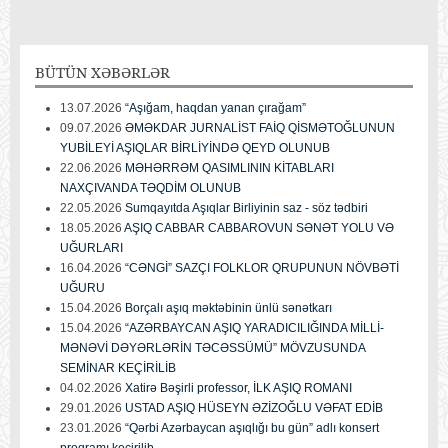
BÜTÜN
XƏBƏRLƏR
13.07.2026
“Aşığam, haqdan yanan çırağam”
09.07.2026
ƏMƏKDAR JURNALİST FAİQ QİSMƏTOĞLUNUN
YUBİLEYİ AŞIQLAR BİRLİYİNDƏ QEYD OLUNUB
22.06.2026
MƏHƏRRƏM QASIMLININ KİTABLARI
NAXÇIVANDA TƏQDİM OLUNUB
22.05.2026
Sumqayıtda Aşıqlar Birliyinin saz - söz tədbiri
18.05.2026
AŞIQ CABBAR CABBAROVUN SƏNƏT YOLU VƏ
UĞURLARI
16.04.2026
“CƏNGİ” SAZÇI FOLKLOR QRUPUNUN NÖVBƏTİ
UĞURU
15.04.2026
Borçalı aşıq məktəbinin ünlü sənətkarı
15.04.2026
“AZƏRBAYCAN AŞIQ YARADICILIĞINDA MİLLİ-
MƏNƏVİ DƏYƏRLƏRİN TƏCƏSSÜMÜ” MÖVZUSUNDA
SEMİNAR KEÇİRİLİB
04.02.2026
Xatirə Bəşirli professor, İLK AŞIQ ROMANI
29.01.2026
USTAD AŞIQ HÜSEYN ƏZİZOĞLU VƏFAT EDİB
23.01.2026
“Qərbi Azərbaycan aşıqlığı bu gün” adlı konsert