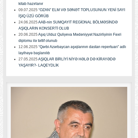
kitab hazırlanır
09.07.2025
“OZAN” ELM VƏ SƏNƏT TOPLUSUNUN YENİ SAYI
İŞIQ ÜZÜ GÖRÜB
24.06.2025
AAB-nin SUMQAYIT REGİONAL BÖLMƏSİNDƏ
AŞIQLARIN KONSERTİ OLUB
20.06.2025
Aşıq Ulduz Quliyeva Mədəniyyət Nazirliyinin Fəxri
diplomu ilə təltif olunub
12.06.2025
“Qərbi Azərbaycan aşıqlarının dastan repertuarı” adlı
layihəyə başlanılıb
27.05.2025
AŞIQLAR BİRLİYİ NİYƏ HƏLƏ DƏ KİRAYƏDƏ
YAŞAYIR?- LAQEYDLİK