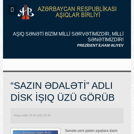
AŞIQ SƏNƏTİ BİZİM MİLLİ SƏRVƏTİMİZDİR, MİLLİ
SƏNƏTİMİZDİR!
PREZİDENT İLHAM ƏLIYEV
“SAZIN ƏDALƏTİ” ADLI
DİSK İŞIQ ÜZÜ GÖRÜB
Nəşr edilib 29.09.2022 00:38
Sənətə yeni gələn aşıqlara daim