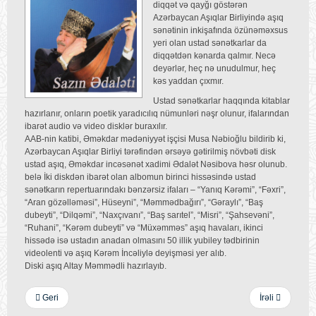
diqqət və qayğı göstərən
Azərbaycan Aşıqlar Birliyində aşıq
sənətinin inkişafında özünəməxsus
yeri olan ustad sənətkarlar da
diqqətdən kənarda qalmır. Necə
deyərlər, heç nə unudulmur, heç
kəs yaddan çıxmır.
Ustad sənətkarlar haqqında kitablar
hazırlanır, onların poetik yaradıcılıq nümunləri nəşr olunur, ifalarından
ibarət audio və video disklər buraxılır.
AAB-nin katibi, Əməkdar mədəniyyət işçisi Musa Nəbioğlu bildirib ki,
Azərbaycan Aşıqlar Birliyi tərəfindən ərsəyə gətirilmiş növbəti disk
ustad aşıq, Əməkdar incəsənət xadimi Ədalət Nəsibova həsr olunub.
belə İki diskdən ibarət olan albomun birinci hissəsində ustad
sənətkarın repertuarındakı bənzərsiz ifaları – “Yanıq Kərəmi”, “Fəxri”,
“Aran gözəlləməsi”, Hüseyni”, “Məmmədbağırı”, “Gəraylı”, “Baş
dubeyti”, “Dilqəmi”, “Naxçıvanı”, “Baş sarıtel”, “Misri”, “Şahsevəni”,
“Ruhani”, “Kərəm dubeyti” və “Müxəmməs” aşıq havaları, ikinci
hissədə isə ustadın anadan olmasını 50 illik yubiley tədbirinin
videolenti və aşıq Kərəm İncəliylə deyişməsi yer alıb.
Diski aşıq Altay Məmmədli hazırlayıb.
Geri
İrəli