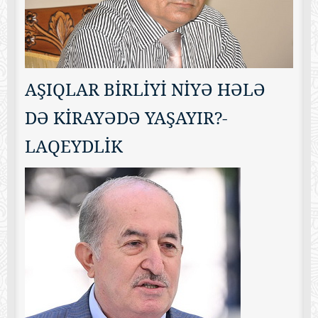
AŞIQLAR BİRLİYİ NİYƏ HƏLƏ
DƏ KİRAYƏDƏ YAŞAYIR?-
LAQEYDLİK