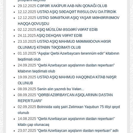
proqramı keçirilib
29.12.2025
CƏFƏR XAKİPUR AAB-NİN QONAĞI OLUB
12.12.2025
USTAD AŞIQ SƏDAQƏT RƏSULOVU DA İTİRDİK
12.12.2025
USTAD SƏNƏTKAR AŞIQ YAŞAR MƏHƏRRƏMOV
HAQQA QOVUŞDU
02.12.2025
AŞIQ MÜSLÜM ƏSGƏRİ VƏFAT EDİB
24.11.2025
AŞIQ DEHQAN VƏFAT EDİB
23.10.2025
USTAD AŞIQ MAHMUD MƏMMƏDOVA HƏSR
OLUNMUŞ KİTABIN TƏQDİMATI OLUB
01.10.2025
“Aşıqlar Qərbi Azərbaycanı tərənnüm edir” kitabının
təqdimatı olub
24.09.2025
“Qərbi Azərbaycan aşıqlarının dastan repertuarı”
kitabının təqdimatı olub
19.09.2025
USTAD AŞIQ MAHMUD HAQQINDA KİTAB NƏŞR
OLUNUB
08.09.2025
Sənin alın yazındı bu Vətən...
08.09.2025
“QƏRBİ AZƏRBAYCAN AŞIQLARININ DASTAN
REPERTUARI”
02.09.2025
Bolnisidə xalq şairi Zəlimxan Yaqubun 75 illiyi qeyd
olunub
14.08.2025
“Qərbi Azərbaycan aşıqlarının dastan repertuarı”
kitabı çap olunacaq
23.07.2025
“Qərbi Azərbaycan aşıqların dastan repertuarı” adlı