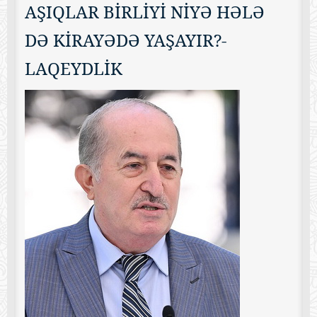
AŞIQLAR BİRLİYİ NİYƏ HƏLƏ
DƏ KİRAYƏDƏ YAŞAYIR?-
LAQEYDLİK