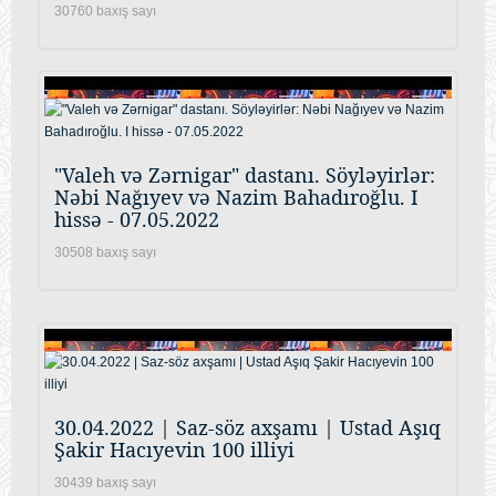
30760 baxış sayı
"Valeh və Zərnigar" dastanı. Söyləyirlər:
Nəbi Nağıyev və Nazim Bahadıroğlu. I
hissə - 07.05.2022
30508 baxış sayı
30.04.2022 | Saz-söz axşamı | Ustad Aşıq
Şakir Hacıyevin 100 illiyi
30439 baxış sayı