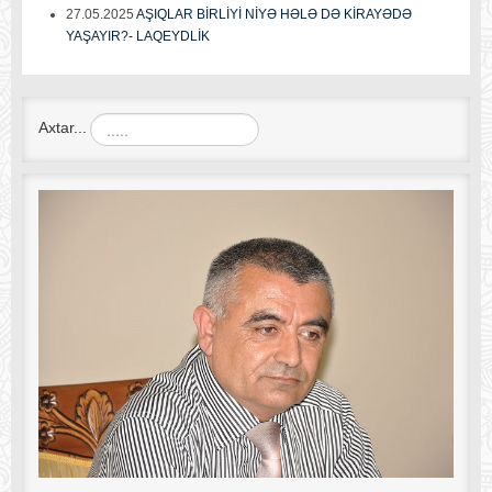
27.05.2025
AŞIQLAR BİRLİYİ NİYƏ HƏLƏ DƏ KİRAYƏDƏ
YAŞAYIR?- LAQEYDLİK
Axtar...