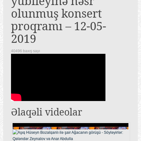
yubileyinə həsr
olunmuş konsert
proqramı – 12-05-
2019
40496 baxış sayı
Əlaqəli videolar