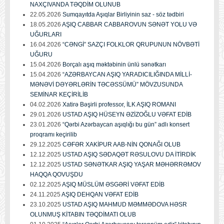
NAXÇIVANDA TƏQDİM OLUNUB
22.05.2026
Sumqayıtda Aşıqlar Birliyinin saz - söz tədbiri
18.05.2026
AŞIQ CABBAR CABBAROVUN SƏNƏT YOLU VƏ
UĞURLARI
16.04.2026
“CƏNGİ” SAZÇI FOLKLOR QRUPUNUN NÖVBƏTİ
UĞURU
15.04.2026
Borçalı aşıq məktəbinin ünlü sənətkarı
15.04.2026
“AZƏRBAYCAN AŞIQ YARADICILIĞINDA MİLLİ-
MƏNƏVİ DƏYƏRLƏRİN TƏCƏSSÜMÜ” MÖVZUSUNDA
SEMİNAR KEÇİRİLİB
04.02.2026
Xatirə Bəşirli professor, İLK AŞIQ ROMANI
29.01.2026
USTAD AŞIQ HÜSEYN ƏZİZOĞLU VƏFAT EDİB
23.01.2026
“Qərbi Azərbaycan aşıqlığı bu gün” adlı konsert
proqramı keçirilib
29.12.2025
CƏFƏR XAKİPUR AAB-NİN QONAĞI OLUB
12.12.2025
USTAD AŞIQ SƏDAQƏT RƏSULOVU DA İTİRDİK
12.12.2025
USTAD SƏNƏTKAR AŞIQ YAŞAR MƏHƏRRƏMOV
HAQQA QOVUŞDU
02.12.2025
AŞIQ MÜSLÜM ƏSGƏRİ VƏFAT EDİB
24.11.2025
AŞIQ DEHQAN VƏFAT EDİB
23.10.2025
USTAD AŞIQ MAHMUD MƏMMƏDOVA HƏSR
OLUNMUŞ KİTABIN TƏQDİMATI OLUB