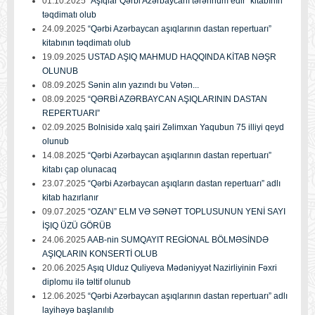
01.10.2025
“Aşıqlar Qərbi Azərbaycanı tərənnüm edir” kitabının
təqdimatı olub
24.09.2025
“Qərbi Azərbaycan aşıqlarının dastan repertuarı”
kitabının təqdimatı olub
19.09.2025
USTAD AŞIQ MAHMUD HAQQINDA KİTAB NƏŞR
OLUNUB
08.09.2025
Sənin alın yazındı bu Vətən...
08.09.2025
“QƏRBİ AZƏRBAYCAN AŞIQLARININ DASTAN
REPERTUARI”
02.09.2025
Bolnisidə xalq şairi Zəlimxan Yaqubun 75 illiyi qeyd
olunub
14.08.2025
“Qərbi Azərbaycan aşıqlarının dastan repertuarı”
kitabı çap olunacaq
23.07.2025
“Qərbi Azərbaycan aşıqların dastan repertuarı” adlı
kitab hazırlanır
09.07.2025
“OZAN” ELM VƏ SƏNƏT TOPLUSUNUN YENİ SAYI
İŞIQ ÜZÜ GÖRÜB
24.06.2025
AAB-nin SUMQAYIT REGİONAL BÖLMƏSİNDƏ
AŞIQLARIN KONSERTİ OLUB
20.06.2025
Aşıq Ulduz Quliyeva Mədəniyyət Nazirliyinin Fəxri
diplomu ilə təltif olunub
12.06.2025
“Qərbi Azərbaycan aşıqlarının dastan repertuarı” adlı
layihəyə başlanılıb