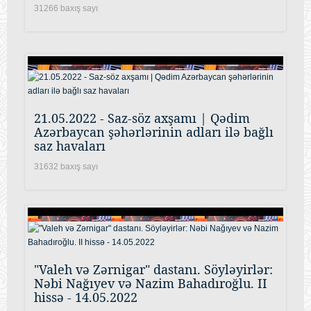
31266 baxış sayı
21.05.2022 - Saz-söz axşamı | Qədim
Azərbaycan şəhərlərinin adları ilə bağlı
saz havaları
31632 baxış sayı
"Valeh və Zərnigar" dastanı. Söyləyirlər:
Nəbi Nağıyev və Nazim Bahadıroğlu. II
hissə - 14.05.2022