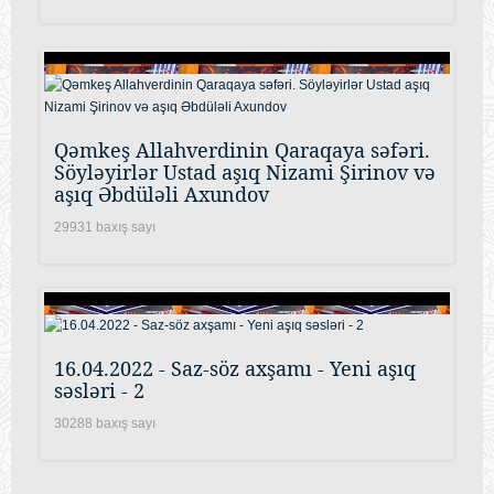
Qəmkeş Allahverdinin Qaraqaya səfəri.
Söyləyirlər Ustad aşıq Nizami Şirinov və
aşıq Əbdüləli Axundov
29931 baxış sayı
16.04.2022 - Saz-söz axşamı - Yeni aşıq
səsləri - 2
30288 baxış sayı