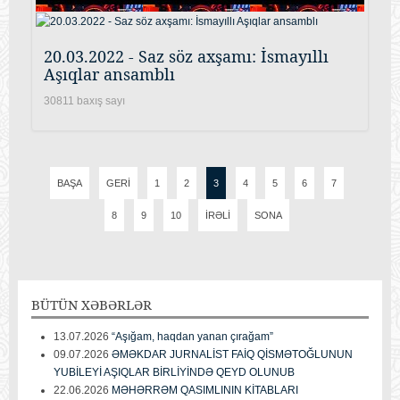
20.03.2022 - Saz söz axşamı: İsmayıllı
Aşıqlar ansamblı
30811 baxış sayı
BAŞA
GERI
1
2
3
4
5
6
7
8
9
10
İRƏLI
SONA
BÜTÜN
XƏBƏRLƏR
13.07.2026
“Aşığam, haqdan yanan çırağam”
09.07.2026
ƏMƏKDAR JURNALİST FAİQ QİSMƏTOĞLUNUN
YUBİLEYİ AŞIQLAR BİRLİYİNDƏ QEYD OLUNUB
22.06.2026
MƏHƏRRƏM QASIMLININ KİTABLARI