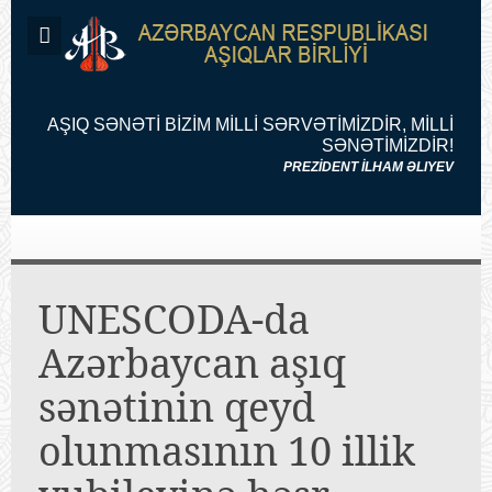
AŞIQ SƏNƏTİ BİZİM MİLLİ SƏRVƏTİMİZDİR, MİLLİ
SƏNƏTİMİZDİR!
PREZİDENT İLHAM ƏLIYEV
UNESCODA-da
Azərbaycan aşıq
sənətinin qeyd
olunmasının 10 illik