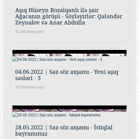
Aşıq Hüseyn Bozalqanlı ilə şair
Ağacanın görüşü - Söyləyirlər: Qələndər
Zeynalov və Anar Abdulla
31190 baxış sayı
04.06.2022 | Saz-söz axşamı - Yeni aşıq
səsləri - 3
31724 baxış sayı
28.05.2022 | Saz-söz axşamı - İstiqlal
bayramımız