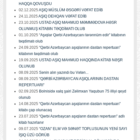
HAQQA QOVUŞDU
02.12.2025
AŞIQ MÜSLÜM ƏSGƏRİ VƏFAT EDİB
24.11.2025
AŞIQ DEHQAN VƏFAT EDİB
23.10.2025
USTAD AŞIQ MAHMUD MƏMMƏDOVA HƏSR
OLUNMUŞ KİTABIN TƏQDİMATI OLUB
01.10.2025
“Aşıqlar Qərbi Azərbaycanı tərənnüm edir” kitabının
təqdimatı olub
24.09.2025
“Qərbi Azərbaycan aşıqlarının dastan repertuarı”
kitabının təqdimatı olub
19.09.2025
USTAD AŞIQ MAHMUD HAQQINDA KİTAB NƏŞR
OLUNUB
08.09.2025
Sənin alın yazındı bu Vətən...
08.09.2025
“QƏRBİ AZƏRBAYCAN AŞIQLARININ DASTAN
REPERTUARI”
02.09.2025
Bolnisidə xalq şairi Zəlimxan Yaqubun 75 illiyi qeyd
olunub
14.08.2025
“Qərbi Azərbaycan aşıqlarının dastan repertuarı”
kitabı çap olunacaq
23.07.2025
“Qərbi Azərbaycan aşıqların dastan repertuarı” adlı
kitab hazırlanır
09.07.2025
“OZAN” ELM VƏ SƏNƏT TOPLUSUNUN YENİ SAYI
İŞIQ ÜZÜ GÖRÜB