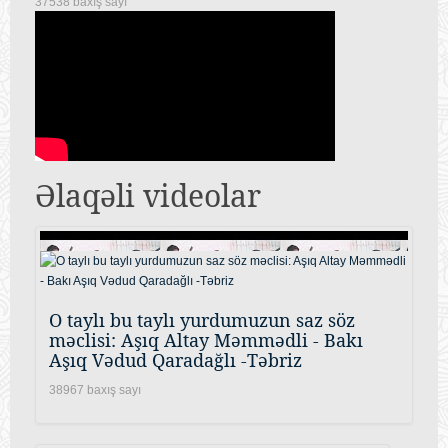
37538 baxış sayı
Əlaqəli videolar
O taylı bu taylı yurdumuzun saz söz
məclisi: Aşıq Altay Məmmədli - Bakı
Aşıq Vədud Qaradağlı -Təbriz
38967 baxış sayı