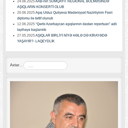
24.06.2025
AAB-nin SUMQAYIT REGİONAL BÖLMƏSİNDƏ
AŞIQLARIN KONSERTİ OLUB
20.06.2025
Aşıq Ulduz Quliyeva Mədəniyyət Nazirliyinin Fəxri
diplomu ilə təltif olunub
12.06.2025
“Qərbi Azərbaycan aşıqlarının dastan repertuarı” adlı
layihəyə başlanılıb
27.05.2025
AŞIQLAR BİRLİYİ NİYƏ HƏLƏ DƏ KİRAYƏDƏ
YAŞAYIR?- LAQEYDLİK
Axtar...