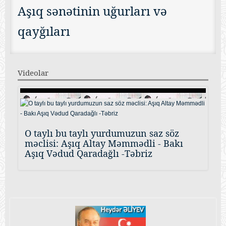
Aşıq sənətinin uğurları və
qayğıları
Videolar
O taylı bu taylı yurdumuzun saz söz
məclisi: Aşıq Altay Məmmədli - Bakı
Aşıq Vədud Qaradağlı -Təbriz