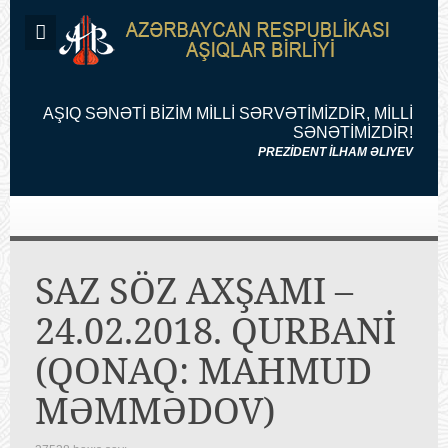
AŞIQ SƏNƏTİ BİZİM MİLLİ SƏRVƏTİMİZDİR, MİLLİ
SƏNƏTİMİZDİR!
PREZİDENT İLHAM ƏLIYEV
SAZ SÖZ AXŞAMI –
24.02.2018. QURBANİ
(QONAQ: MAHMUD
MƏMMƏDOV)