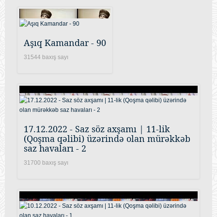
Aşıq Kamandar - 90
31544 baxış sayı
17.12.2022 - Saz söz axşamı | 11-lik
(Qoşma qəlibi) üzərində olan mürəkkəb
saz havaları - 2
31700 baxış sayı