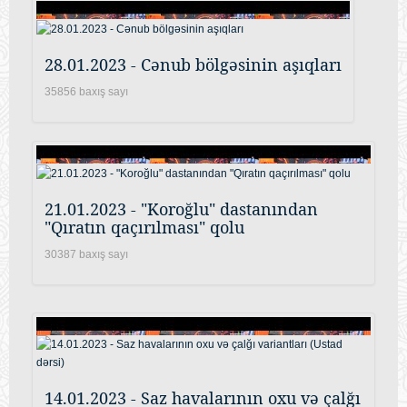
28.01.2023 - Cənub bölgəsinin aşıqları
35856 baxış sayı
21.01.2023 - "Koroğlu" dastanından
"Qıratın qaçırılması" qolu
30387 baxış sayı
14.01.2023 - Saz havalarının oxu və çalğı