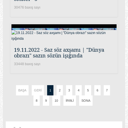
30476 baxış sayı
19.11.2022 - Saz söz axşamı | "Dünya
obrazı" sazın sözün işığında
33448 baxış sayı
BAŞA
GERI
1
2
3
4
5
6
7
8
9
10
İRƏLI
SONA