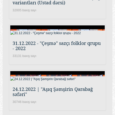
variantları (Ustad dərsi)
32005 baxış sayı
31.12.2022 - "Çeşmə" sazçı folklor qrupu
- 2022
33131 baxış sayı
24.12.2022 | "Aşıq Şəmşirin Qarabağ
səfəri"
30746 baxış sayı