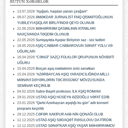
BÜTÜN
XƏBƏRLƏR
13.07.2026
“Aşığam, haqdan yanan çırağam”
09.07.2026
ƏMƏKDAR JURNALİST FAİQ QİSMƏTOĞLUNUN
YUBİLEYİ AŞIQLAR BİRLİYİNDƏ QEYD OLUNUB
22.06.2026
MƏHƏRRƏM QASIMLININ KİTABLARI
NAXÇIVANDA TƏQDİM OLUNUB
22.05.2026
Sumqayıtda Aşıqlar Birliyinin saz - söz tədbiri
18.05.2026
AŞIQ CABBAR CABBAROVUN SƏNƏT YOLU VƏ
UĞURLARI
16.04.2026
“CƏNGİ” SAZÇI FOLKLOR QRUPUNUN NÖVBƏTİ
UĞURU
15.04.2026
Borçalı aşıq məktəbinin ünlü sənətkarı
15.04.2026
“AZƏRBAYCAN AŞIQ YARADICILIĞINDA MİLLİ-
MƏNƏVİ DƏYƏRLƏRİN TƏCƏSSÜMÜ” MÖVZUSUNDA
SEMİNAR KEÇİRİLİB
04.02.2026
Xatirə Bəşirli professor, İLK AŞIQ ROMANI
29.01.2026
USTAD AŞIQ HÜSEYN ƏZİZOĞLU VƏFAT EDİB
23.01.2026
“Qərbi Azərbaycan aşıqlığı bu gün” adlı konsert
proqramı keçirilib
29.12.2025
CƏFƏR XAKİPUR AAB-NİN QONAĞI OLUB
12.12.2025
USTAD AŞIQ SƏDAQƏT RƏSULOVU DA İTİRDİK
12.12.2025
USTAD SƏNƏTKAR AŞIQ YAŞAR MƏHƏRRƏMOV