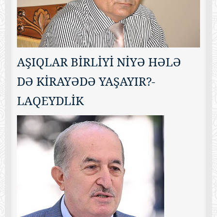
AŞIQLAR BİRLİYİ NİYƏ HƏLƏ
DƏ KİRAYƏDƏ YAŞAYIR?-
LAQEYDLİK