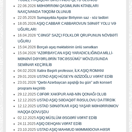
22.06.2026
MƏHƏRRƏM QASIMLININ KİTABLARI
NAXÇIVANDA TƏQDİM OLUNUB
22.05.2026
Sumqayıtda Aşıqlar Birliyinin saz - söz tədbiri
18.05.2026
AŞIQ CABBAR CABBAROVUN SƏNƏT YOLU VƏ
UĞURLARI
16.04.2026
“CƏNGİ” SAZÇI FOLKLOR QRUPUNUN NÖVBƏTİ
UĞURU
15.04.2026
Borçalı aşıq məktəbinin ünlü sənətkarı
15.04.2026
“AZƏRBAYCAN AŞIQ YARADICILIĞINDA MİLLİ-
MƏNƏVİ DƏYƏRLƏRİN TƏCƏSSÜMÜ” MÖVZUSUNDA
SEMİNAR KEÇİRİLİB
04.02.2026
Xatirə Bəşirli professor, İLK AŞIQ ROMANI
29.01.2026
USTAD AŞIQ HÜSEYN ƏZİZOĞLU VƏFAT EDİB
23.01.2026
“Qərbi Azərbaycan aşıqlığı bu gün” adlı konsert
proqramı keçirilib
29.12.2025
CƏFƏR XAKİPUR AAB-NİN QONAĞI OLUB
12.12.2025
USTAD AŞIQ SƏDAQƏT RƏSULOVU DA İTİRDİK
12.12.2025
USTAD SƏNƏTKAR AŞIQ YAŞAR MƏHƏRRƏMOV
HAQQA QOVUŞDU
02.12.2025
AŞIQ MÜSLÜM ƏSGƏRİ VƏFAT EDİB
24.11.2025
AŞIQ DEHQAN VƏFAT EDİB
23.10.2025
USTAD AŞIQ MAHMUD MƏMMƏDOVA HƏSR