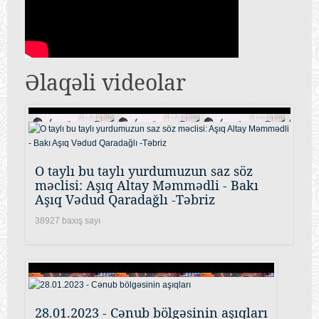
Əlaqəli videolar
O taylı bu taylı yurdumuzun saz söz
məclisi: Aşıq Altay Məmmədli - Bakı
Aşıq Vədud Qaradağlı -Təbriz
38927 baxış sayı
28.01.2023 - Cənub bölgəsinin aşıqları