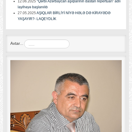
12.06.2025
“Qərbi Azərbaycan aşıqlarının dastan repertuarı” adlı
layihəyə başlanılıb
27.05.2025
AŞIQLAR BİRLİYİ NİYƏ HƏLƏ DƏ KİRAYƏDƏ
YAŞAYIR?- LAQEYDLİK
Axtar...