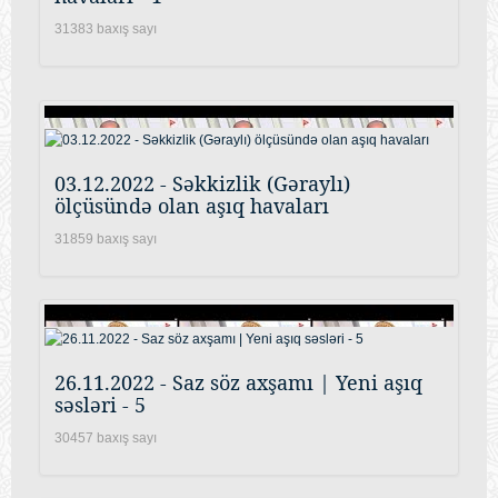
31383 baxış sayı
03.12.2022 - Səkkizlik (Gəraylı)
ölçüsündə olan aşıq havaları
31859 baxış sayı
26.11.2022 - Saz söz axşamı | Yeni aşıq
səsləri - 5
30457 baxış sayı