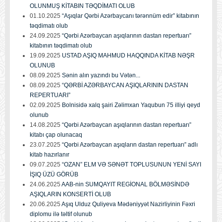
OLUNMUŞ KİTABIN TƏQDİMATI OLUB
01.10.2025
“Aşıqlar Qərbi Azərbaycanı tərənnüm edir” kitabının
təqdimatı olub
24.09.2025
“Qərbi Azərbaycan aşıqlarının dastan repertuarı”
kitabının təqdimatı olub
19.09.2025
USTAD AŞIQ MAHMUD HAQQINDA KİTAB NƏŞR
OLUNUB
08.09.2025
Sənin alın yazındı bu Vətən...
08.09.2025
“QƏRBİ AZƏRBAYCAN AŞIQLARININ DASTAN
REPERTUARI”
02.09.2025
Bolnisidə xalq şairi Zəlimxan Yaqubun 75 illiyi qeyd
olunub
14.08.2025
“Qərbi Azərbaycan aşıqlarının dastan repertuarı”
kitabı çap olunacaq
23.07.2025
“Qərbi Azərbaycan aşıqların dastan repertuarı” adlı
kitab hazırlanır
09.07.2025
“OZAN” ELM VƏ SƏNƏT TOPLUSUNUN YENİ SAYI
İŞIQ ÜZÜ GÖRÜB
24.06.2025
AAB-nin SUMQAYIT REGİONAL BÖLMƏSİNDƏ
AŞIQLARIN KONSERTİ OLUB
20.06.2025
Aşıq Ulduz Quliyeva Mədəniyyət Nazirliyinin Fəxri
diplomu ilə təltif olunub