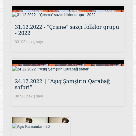
31.12.2022 - "Çeşmə" sazçı folklor qrupu
- 2022
33108 baxış sayı
24.12.2022 | "Aşıq Şəmşirin Qarabağ
səfəri"
30723 baxış sayı