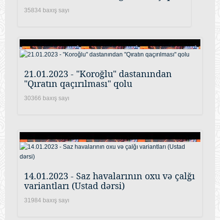
35834 baxış sayı
21.01.2023 - "Koroğlu" dastanından
"Qıratın qaçırılması" qolu
30366 baxış sayı
14.01.2023 - Saz havalarının oxu və çalğı
variantları (Ustad dərsi)
31984 baxış sayı