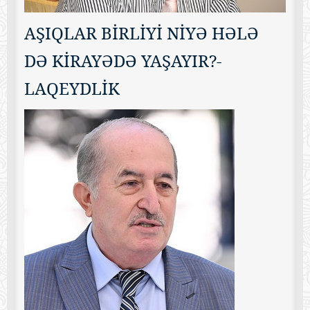
AŞIQLAR BİRLİYİ NİYƏ HƏLƏ
DƏ KİRAYƏDƏ YAŞAYIR?-
LAQEYDLİK