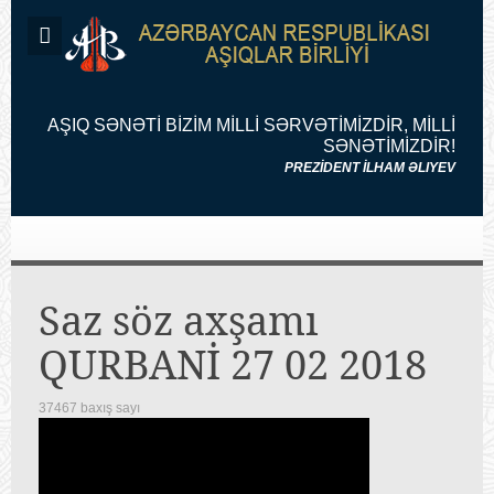
AŞIQ SƏNƏTİ BİZİM MİLLİ SƏRVƏTİMİZDİR, MİLLİ
SƏNƏTİMİZDİR!
PREZİDENT İLHAM ƏLIYEV
Saz söz axşamı
QURBANİ 27 02 2018
37467 baxış sayı