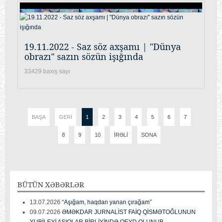
19.11.2022 - Saz söz axşamı | "Dünya
obrazı" sazın sözün işığında
33429 baxış sayı
BAŞA
GERI
1
2
3
4
5
6
7
8
9
10
İRƏLI
SONA
BÜTÜN
XƏBƏRLƏR
13.07.2026
“Aşığam, haqdan yanan çırağam”
09.07.2026
ƏMƏKDAR JURNALİST FAİQ QİSMƏTOĞLUNUN
YUBİLEYİ AŞIQLAR BİRLİYİNDƏ QEYD OLUNUB