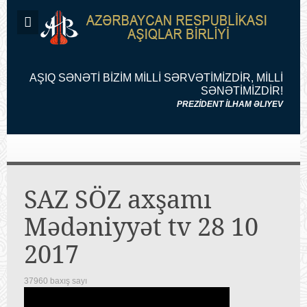
AŞIQ SƏNƏTİ BİZİM MİLLİ SƏRVƏTİMİZDİR, MİLLİ
SƏNƏTİMİZDİR!
PREZİDENT İLHAM ƏLIYEV
SAZ SÖZ axşamı
Mədəniyyət tv 28 10
2017
37960 baxış sayı