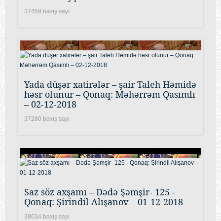
37459 baxış sayı
Yada düşər xatirələr – şair Taleh Həmidə
həsr olunur – Qonaq: Məhərrəm Qasımlı
– 02-12-2018
37280 baxış sayı
Saz söz axşamı – Dədə Şəmşir- 125 -
Qonaq: Şirindil Alışanov – 01-12-2018
38034 baxış sayı