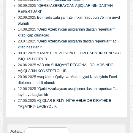
08.09.2025
“QƏRBİ AZƏRBAYCAN AŞIQLARININ DASTAN
REPERTUARI”
02.09.2025
Bolnisidə xalq şairi Zəlimxan Yaqubun 75 illiyi qeyd
olunub
14.08.2025
“Qərbi Azərbaycan aşıqlarının dastan repertuarı”
kitabı çap olunacaq
23.07.2025
“Qərbi Azərbaycan aşıqların dastan repertuarı” adlı
kitab hazırlanır
09.07.2025
“OZAN” ELM VƏ SƏNƏT TOPLUSUNUN YENİ SAYI
İŞIQ ÜZÜ GÖRÜB
24.06.2025
AAB-nin SUMQAYIT REGİONAL BÖLMƏSİNDƏ
AŞIQLARIN KONSERTİ OLUB
20.06.2025
Aşıq Ulduz Quliyeva Mədəniyyət Nazirliyinin Fəxri
diplomu ilə təltif olunub
12.06.2025
“Qərbi Azərbaycan aşıqlarının dastan repertuarı” adlı
layihəyə başlanılıb
27.05.2025
AŞIQLAR BİRLİYİ NİYƏ HƏLƏ DƏ KİRAYƏDƏ
YAŞAYIR?- LAQEYDLİK
Axtar...