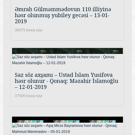
Əmrah Gülməmmədovun 110 illiyinə
həsr olunmuş yubiley gecəsi – 13-01-
2019
36975 baxış sayı
Saz söz axşamı – Ustad İslam Yusifova
həsr olunur - Qonaq: Məzahir İslamoğlu
– 12-01-2019
37506 baxış sayı