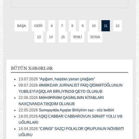
BAŞA
GERI
6
7
8
9
10
11
12
13
14
15
İRƏLI
SONA
BÜTÜN
XƏBƏRLƏR
13.07.2026
“Aşığam, haqdan yanan çırağam”
09.07.2026
ƏMƏKDAR JURNALİST FAİQ QİSMƏTOĞLUNUN
YUBİLEYİ AŞIQLAR BİRLİYİNDƏ QEYD OLUNUB
22.06.2026
MƏHƏRRƏM QASIMLININ KİTABLARI
NAXÇIVANDA TƏQDİM OLUNUB
22.05.2026
Sumqayıtda Aşıqlar Birliyinin saz - söz tədbiri
18.05.2026
AŞIQ CABBAR CABBAROVUN SƏNƏT YOLU VƏ
UĞURLARI
16.04.2026
“CƏNGİ” SAZÇI FOLKLOR QRUPUNUN NÖVBƏTİ
UĞURU