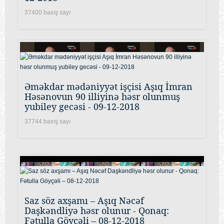
37400 baxış sayı
Əməkdar mədəniyyət işçisi Aşıq İmran
Həsənovun 90 illiyinə həsr olunmuş
yubiley gecəsi - 09-12-2018
37744 baxış sayı
Saz söz axşamı – Aşıq Nəcəf
Daşkəndliyə həsr olunur - Qonaq:
Fətulla Göyçəli – 08-12-2018