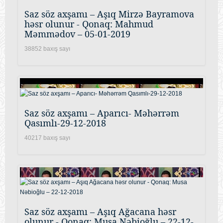
Saz söz axşamı – Aşıq Mirzə Bayramova
həsr olunur - Qonaq: Mahmud
Məmmədov – 05-01-2019
38852 baxış sayı
Saz söz axşamı – Aparıcı- Məhərrəm
Qasımlı-29-12-2018
40217 baxış sayı
Saz söz axşamı – Aşıq Ağacana həsr
olunur - Qonaq: Musa Nəbioğlu – 22-12-