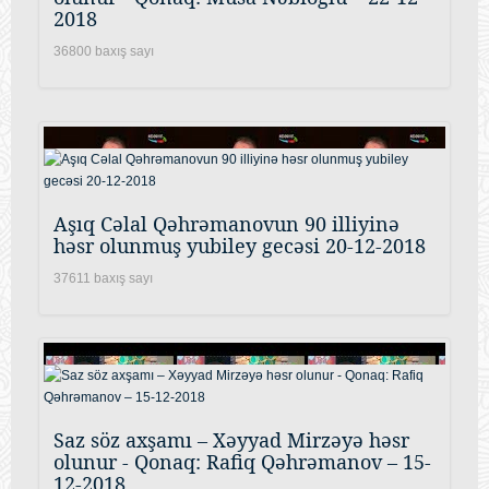
2018
36800 baxış sayı
Aşıq Cəlal Qəhrəmanovun 90 illiyinə
həsr olunmuş yubiley gecəsi 20-12-2018
37611 baxış sayı
Saz söz axşamı – Xəyyad Mirzəyə həsr
olunur - Qonaq: Rafiq Qəhrəmanov – 15-
12-2018