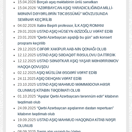
15.04.2026
Borçalı aşıq məktəbinin ünlü sənətkarı
15.04.2026
“AZƏRBAYCAN AŞIQ YARADICILIĞINDA MİLLİ-
MƏNƏVİ DƏYƏRLƏRİN TƏCƏSSÜMÜ” MÖVZUSUNDA
SEMİNAR KEÇİRİLİB
04.02.2026
Xatirə Bəşirli professor, İLK AŞIQ ROMANI
29.01.2026
USTAD AŞIQ HÜSEYN ƏZİZOĞLU VƏFAT EDİB
23.01.2026
“Qərbi Azərbaycan aşıqlığı bu gün” adlı konsert
proqramı keçirilib
29.12.2025
CƏFƏR XAKİPUR AAB-NİN QONAĞI OLUB
12.12.2025
USTAD AŞIQ SƏDAQƏT RƏSULOVU DA İTİRDİK
12.12.2025
USTAD SƏNƏTKAR AŞIQ YAŞAR MƏHƏRRƏMOV
HAQQA QOVUŞDU
02.12.2025
AŞIQ MÜSLÜM ƏSGƏRİ VƏFAT EDİB
24.11.2025
AŞIQ DEHQAN VƏFAT EDİB
23.10.2025
USTAD AŞIQ MAHMUD MƏMMƏDOVA HƏSR
OLUNMUŞ KİTABIN TƏQDİMATI OLUB
01.10.2025
“Aşıqlar Qərbi Azərbaycanı tərənnüm edir” kitabının
təqdimatı olub
24.09.2025
“Qərbi Azərbaycan aşıqlarının dastan repertuarı”
kitabının təqdimatı olub
19.09.2025
USTAD AŞIQ MAHMUD HAQQINDA KİTAB NƏŞR
OLUNUB
08.09.2025
Sənin alın yazındı bu Vətən...