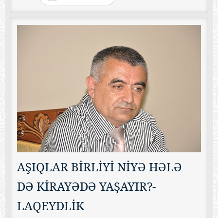
AŞIQLAR BİRLİYİ NİYƏ HƏLƏ
DƏ KİRAYƏDƏ YAŞAYIR?-
LAQEYDLİK