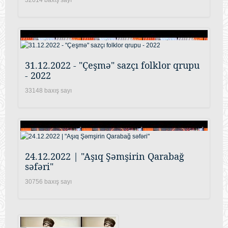
31.12.2022 - "Çeşmə" sazçı folklor qrupu
- 2022
33148 baxış sayı
24.12.2022 | "Aşıq Şəmşirin Qarabağ
səfəri"
30756 baxış sayı