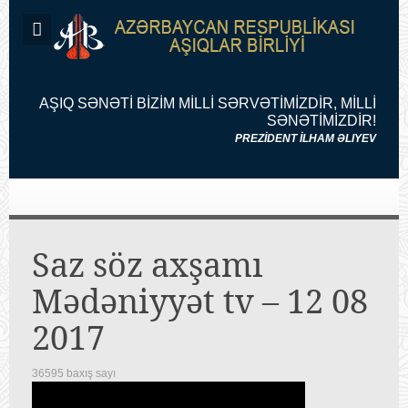
AŞIQ SƏNƏTİ BİZİM MİLLİ SƏRVƏTİMİZDİR, MİLLİ
SƏNƏTİMİZDİR!
PREZİDENT İLHAM ƏLIYEV
Saz söz axşamı
Mədəniyyət tv – 12 08
2017
36595 baxış sayı