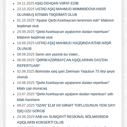
24.11.2025
AŞIQ DEHQAN VƏFAT EDİB
23.10.2025
USTAD AŞIQ MAHMUD MƏMMƏDOVA HƏSR
OLUNMUŞ KİTABIN TƏQDİMATI OLUB
01.10.2025
“Aşıqlar Qərbi Azərbaycanı tərənnüm edir” kitabının
təqdimatı olub
24.09.2025
“Qərbi Azərbaycan aşıqlarının dastan repertuarı”
kitabının təqdimatı olub
19.09.2025
USTAD AŞIQ MAHMUD HAQQINDA KİTAB NƏŞR
OLUNUB
08.09.2025
Sənin alın yazındı bu Vətən...
08.09.2025
“QƏRBİ AZƏRBAYCAN AŞIQLARININ DASTAN
REPERTUARI”
02.09.2025
Bolnisidə xalq şairi Zəlimxan Yaqubun 75 illiyi qeyd
olunub
14.08.2025
“Qərbi Azərbaycan aşıqlarının dastan repertuarı”
kitabı çap olunacaq
23.07.2025
“Qərbi Azərbaycan aşıqların dastan repertuarı” adlı
kitab hazırlanır
09.07.2025
“OZAN” ELM VƏ SƏNƏT TOPLUSUNUN YENİ SAYI
İŞIQ ÜZÜ GÖRÜB
24.06.2025
AAB-nin SUMQAYIT REGİONAL BÖLMƏSİNDƏ
AŞIQLARIN KONSERTİ OLUB