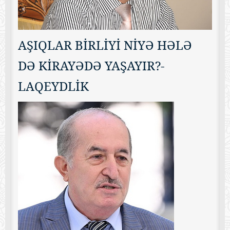
AŞIQLAR BİRLİYİ NİYƏ HƏLƏ
DƏ KİRAYƏDƏ YAŞAYIR?-
LAQEYDLİK