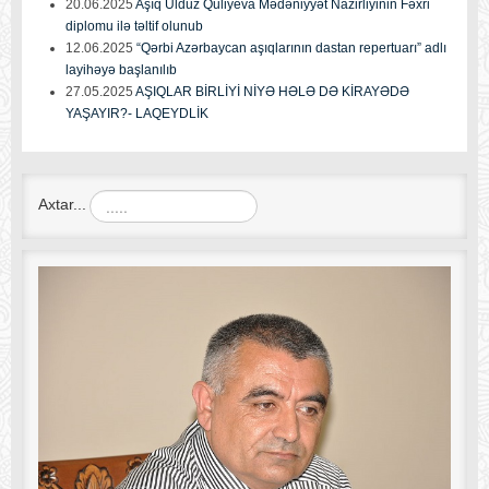
20.06.2025
Aşıq Ulduz Quliyeva Mədəniyyət Nazirliyinin Fəxri
diplomu ilə təltif olunub
12.06.2025
“Qərbi Azərbaycan aşıqlarının dastan repertuarı” adlı
layihəyə başlanılıb
27.05.2025
AŞIQLAR BİRLİYİ NİYƏ HƏLƏ DƏ KİRAYƏDƏ
YAŞAYIR?- LAQEYDLİK
Axtar...