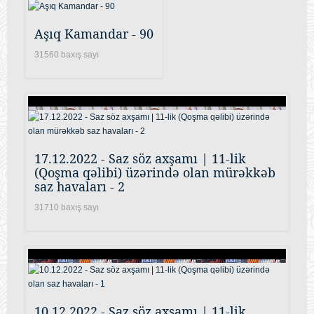
Aşıq Kamandar - 90
31560 baxış sayı
17.12.2022 - Saz söz axşamı | 11-lik
(Qoşma qəlibi) üzərində olan mürəkkəb
saz havaları - 2
31710 baxış sayı
10.12.2022 - Saz söz axşamı | 11-lik