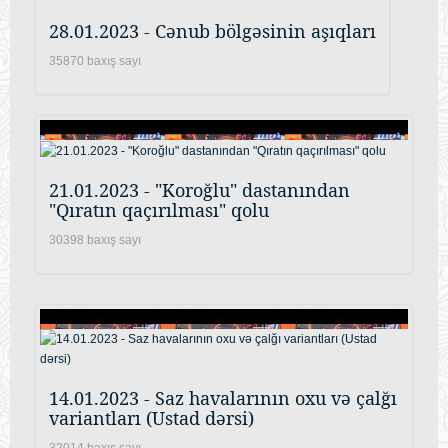
28.01.2023 - Cənub bölgəsinin aşıqları
35870 baxış sayı
21.01.2023 - "Koroğlu" dastanından
"Qıratın qaçırılması" qolu
30398 baxış sayı
14.01.2023 - Saz havalarının oxu və çalğı
variantları (Ustad dərsi)
32014 baxış sayı