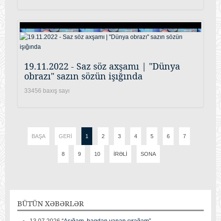
19.11.2022 - Saz söz axşamı | "Dünya
obrazı" sazın sözün işığında
33456 baxış sayı
BAŞA
GERI
1
2
3
4
5
6
7
8
9
10
İRƏLI
SONA
BÜTÜN
XƏBƏRLƏR
13.07.2026
“Aşığam, haqdan yanan çırağam”