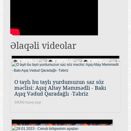
Əlaqəli videolar
O taylı bu taylı yurdumuzun saz söz
məclisi: Aşıq Altay Məmmədli - Bakı
Aşıq Vədud Qaradağlı -Təbriz
39000 baxış sayı