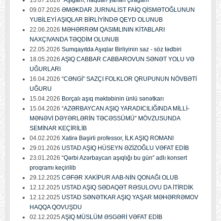
09.07.2026
ƏMƏKDAR JURNALİST FAİQ QİSMƏTOĞLUNUN
YUBİLEYİ AŞIQLAR BİRLİYİNDƏ QEYD OLUNUB
22.06.2026
MƏHƏRRƏM QASIMLININ KİTABLARI
NAXÇIVANDA TƏQDİM OLUNUB
22.05.2026
Sumqayıtda Aşıqlar Birliyinin saz - söz tədbiri
18.05.2026
AŞIQ CABBAR CABBAROVUN SƏNƏT YOLU VƏ
UĞURLARI
16.04.2026
“CƏNGİ” SAZÇI FOLKLOR QRUPUNUN NÖVBƏTİ
UĞURU
15.04.2026
Borçalı aşıq məktəbinin ünlü sənətkarı
15.04.2026
“AZƏRBAYCAN AŞIQ YARADICILIĞINDA MİLLİ-
MƏNƏVİ DƏYƏRLƏRİN TƏCƏSSÜMÜ” MÖVZUSUNDA
SEMİNAR KEÇİRİLİB
04.02.2026
Xatirə Bəşirli professor, İLK AŞIQ ROMANI
29.01.2026
USTAD AŞIQ HÜSEYN ƏZİZOĞLU VƏFAT EDİB
23.01.2026
“Qərbi Azərbaycan aşıqlığı bu gün” adlı konsert
proqramı keçirilib
29.12.2025
CƏFƏR XAKİPUR AAB-NİN QONAĞI OLUB
12.12.2025
USTAD AŞIQ SƏDAQƏT RƏSULOVU DA İTİRDİK
12.12.2025
USTAD SƏNƏTKAR AŞIQ YAŞAR MƏHƏRRƏMOV
HAQQA QOVUŞDU
02.12.2025
AŞIQ MÜSLÜM ƏSGƏRİ VƏFAT EDİB