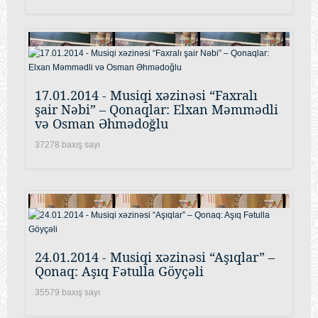
17.01.2014 - Musiqi xəzinəsi “Faxralı
şair Nəbi” – Qonaqlar: Elxan Məmmədli
və Osman Əhmədoğlu
37278 baxış sayı
24.01.2014 - Musiqi xəzinəsi “Aşıqlar” –
Qonaq: Aşıq Fətulla Göyçəli
35579 baxış sayı