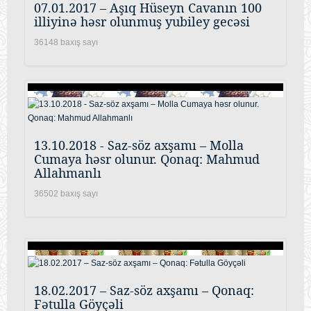
07.01.2017 – Aşıq Hüseyn Cavanın 100
illiyinə həsr olunmuş yubiley gecəsi
36148 baxış sayı
13.10.2018 - Saz-söz axşamı – Molla
Cumaya həsr olunur. Qonaq: Mahmud
Allahmanlı
36502 baxış sayı
18.02.2017 – Saz-söz axşamı – Qonaq:
Fətulla Göyçəli