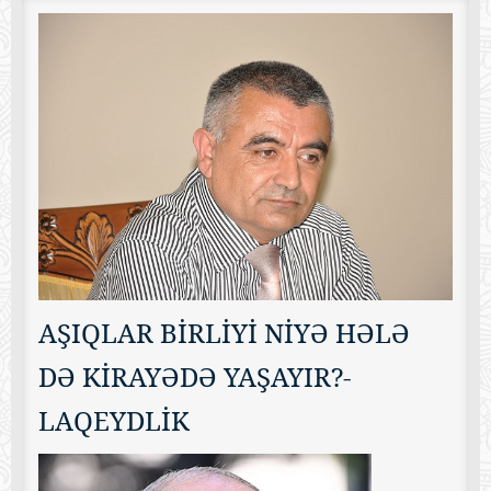
AŞIQLAR BİRLİYİ NİYƏ HƏLƏ
DƏ KİRAYƏDƏ YAŞAYIR?-
LAQEYDLİK