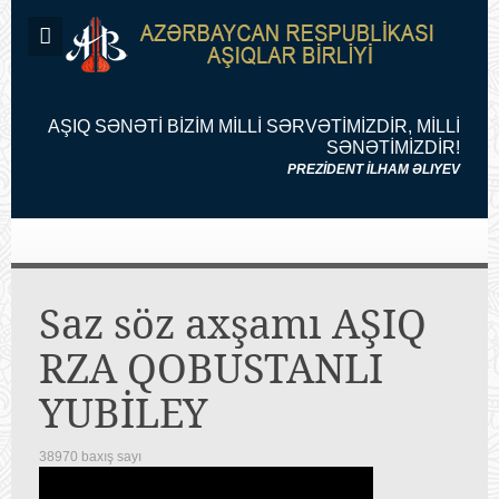
AŞIQ SƏNƏTİ BİZİM MİLLİ SƏRVƏTİMİZDİR, MİLLİ
SƏNƏTİMİZDİR!
PREZİDENT İLHAM ƏLIYEV
Saz söz axşamı AŞIQ
RZA QOBUSTANLI
YUBİLEY
38970 baxış sayı