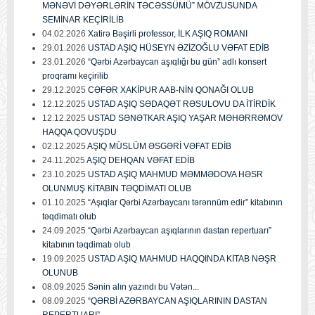
MƏNƏVİ DƏYƏRLƏRİN TƏCƏSSÜMÜ” MÖVZUSUNDA
SEMİNAR KEÇİRİLİB
04.02.2026
Xatirə Bəşirli professor, İLK AŞIQ ROMANI
29.01.2026
USTAD AŞIQ HÜSEYN ƏZİZOĞLU VƏFAT EDİB
23.01.2026
“Qərbi Azərbaycan aşıqlığı bu gün” adlı konsert
proqramı keçirilib
29.12.2025
CƏFƏR XAKİPUR AAB-NİN QONAĞI OLUB
12.12.2025
USTAD AŞIQ SƏDAQƏT RƏSULOVU DA İTİRDİK
12.12.2025
USTAD SƏNƏTKAR AŞIQ YAŞAR MƏHƏRRƏMOV
HAQQA QOVUŞDU
02.12.2025
AŞIQ MÜSLÜM ƏSGƏRİ VƏFAT EDİB
24.11.2025
AŞIQ DEHQAN VƏFAT EDİB
23.10.2025
USTAD AŞIQ MAHMUD MƏMMƏDOVA HƏSR
OLUNMUŞ KİTABIN TƏQDİMATI OLUB
01.10.2025
“Aşıqlar Qərbi Azərbaycanı tərənnüm edir” kitabının
təqdimatı olub
24.09.2025
“Qərbi Azərbaycan aşıqlarının dastan repertuarı”
kitabının təqdimatı olub
19.09.2025
USTAD AŞIQ MAHMUD HAQQINDA KİTAB NƏŞR
OLUNUB
08.09.2025
Sənin alın yazındı bu Vətən...
08.09.2025
“QƏRBİ AZƏRBAYCAN AŞIQLARININ DASTAN
REPERTUARI”