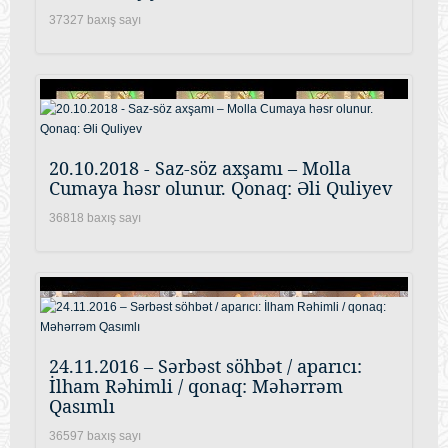
37327 baxış sayı
20.10.2018 - Saz-söz axşamı – Molla
Cumaya həsr olunur. Qonaq: Əli Quliyev
36818 baxış sayı
24.11.2016 – Sərbəst söhbət / aparıcı:
İlham Rəhimli / qonaq: Məhərrəm
Qasımlı
36597 baxış sayı