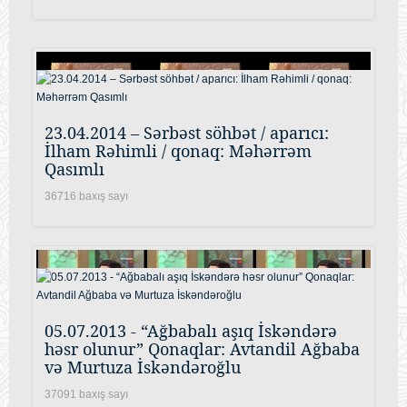
23.04.2014 – Sərbəst söhbət / aparıcı:
İlham Rəhimli / qonaq: Məhərrəm
Qasımlı
36716 baxış sayı
05.07.2013 - “Ağbabalı aşıq İskəndərə
həsr olunur” Qonaqlar: Avtandil Ağbaba
və Murtuza İskəndəroğlu
37091 baxış sayı