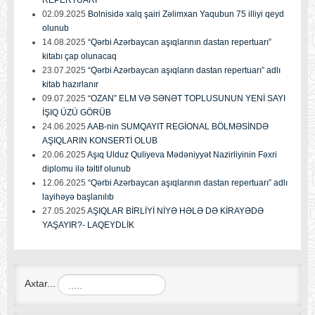
02.09.2025
Bolnisidə xalq şairi Zəlimxan Yaqubun 75 illiyi qeyd
olunub
14.08.2025
“Qərbi Azərbaycan aşıqlarının dastan repertuarı”
kitabı çap olunacaq
23.07.2025
“Qərbi Azərbaycan aşıqların dastan repertuarı” adlı
kitab hazırlanır
09.07.2025
“OZAN” ELM VƏ SƏNƏT TOPLUSUNUN YENİ SAYI
İŞIQ ÜZÜ GÖRÜB
24.06.2025
AAB-nin SUMQAYIT REGİONAL BÖLMƏSİNDƏ
AŞIQLARIN KONSERTİ OLUB
20.06.2025
Aşıq Ulduz Quliyeva Mədəniyyət Nazirliyinin Fəxri
diplomu ilə təltif olunub
12.06.2025
“Qərbi Azərbaycan aşıqlarının dastan repertuarı” adlı
layihəyə başlanılıb
27.05.2025
AŞIQLAR BİRLİYİ NİYƏ HƏLƏ DƏ KİRAYƏDƏ
YAŞAYIR?- LAQEYDLİK
Axtar...