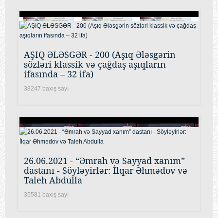
AŞIQ ƏLƏSGƏR - 200 (Aşıq Ələsgərin
sözləri klassik və çağdaş aşıqların
ifasında – 32 ifa)
38247 baxış sayı
26.06.2021 - “Əmrah və Sayyad xanım”
dastanı - Söyləyirlər: İlqar Əhmədov və
Taleh Abdulla
35581 baxış sayı