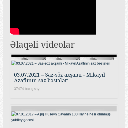
Əlaqəli videolar
03.07.2021 – Saz-söz axşamı - Mikayıl
Azaflının saz bəstələri
37474 baxış sayı