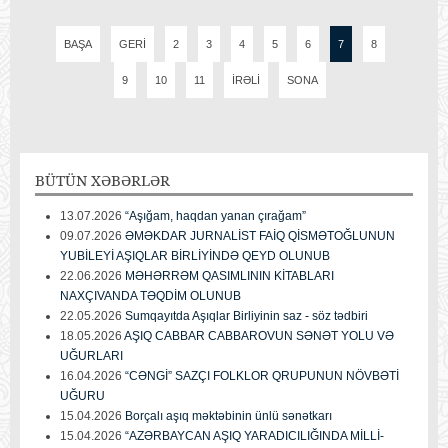
BAŞA
GERI
2
3
4
5
6
7
8
9
10
11
İRƏLI
SONA
BÜTÜN
XƏBƏRLƏR
13.07.2026
“Aşığam, haqdan yanan çırağam”
09.07.2026
ƏMƏKDAR JURNALİST FAİQ QİSMƏTOĞLUNUN
YUBİLEYİ AŞIQLAR BİRLİYİNDƏ QEYD OLUNUB
22.06.2026
MƏHƏRRƏM QASIMLININ KİTABLARI
NAXÇIVANDA TƏQDİM OLUNUB
22.05.2026
Sumqayıtda Aşıqlar Birliyinin saz - söz tədbiri
18.05.2026
AŞIQ CABBAR CABBAROVUN SƏNƏT YOLU VƏ
UĞURLARI
16.04.2026
“CƏNGİ” SAZÇI FOLKLOR QRUPUNUN NÖVBƏTİ
UĞURU
15.04.2026
Borçalı aşıq məktəbinin ünlü sənətkarı
15.04.2026
“AZƏRBAYCAN AŞIQ YARADICILIĞINDA MİLLİ-