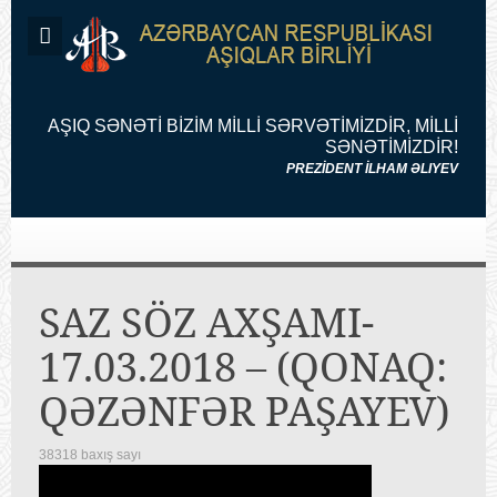
AŞIQ SƏNƏTİ BİZİM MİLLİ SƏRVƏTİMİZDİR, MİLLİ
SƏNƏTİMİZDİR!
PREZİDENT İLHAM ƏLIYEV
SAZ SÖZ AXŞAMI-
17.03.2018 – (QONAQ:
QƏZƏNFƏR PAŞAYEV)
38318 baxış sayı