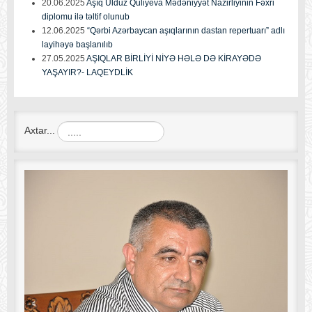
20.06.2025
Aşıq Ulduz Quliyeva Mədəniyyət Nazirliyinin Fəxri
diplomu ilə təltif olunub
12.06.2025
“Qərbi Azərbaycan aşıqlarının dastan repertuarı” adlı
layihəyə başlanılıb
27.05.2025
AŞIQLAR BİRLİYİ NİYƏ HƏLƏ DƏ KİRAYƏDƏ
YAŞAYIR?- LAQEYDLİK
Axtar...