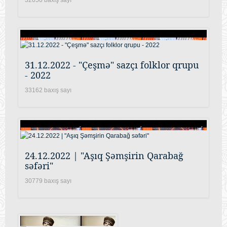
31.12.2022 - "Çeşmə" sazçı folklor qrupu
- 2022
33162 baxış sayı
24.12.2022 | "Aşıq Şəmşirin Qarabağ
səfəri"
30779 baxış sayı