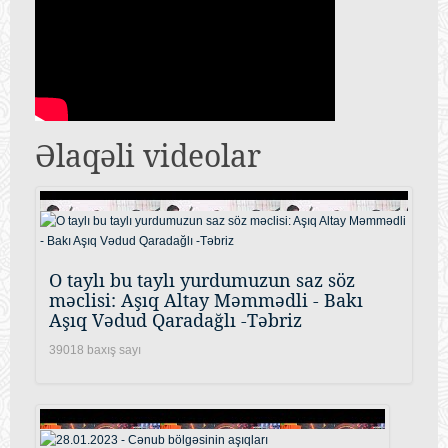
Əlaqəli videolar
O taylı bu taylı yurdumuzun saz söz
məclisi: Aşıq Altay Məmmədli - Bakı
Aşıq Vədud Qaradağlı -Təbriz
39018 baxış sayı