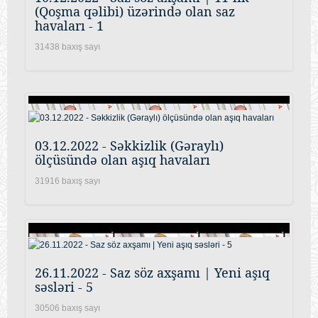
(Qoşma qəlibi) üzərində olan saz
havaları - 1
31438 baxış sayı
03.12.2022 - Səkkizlik (Gəraylı)
ölçüsündə olan aşıq havaları
31916 baxış sayı
26.11.2022 - Saz söz axşamı | Yeni aşıq
səsləri - 5
30506 baxış sayı