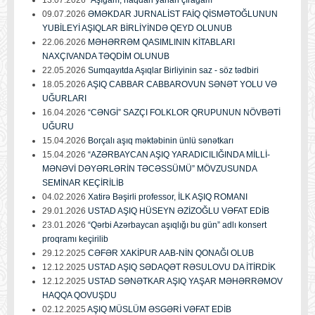
09.07.2026
ƏMƏKDAR JURNALİST FAİQ QİSMƏTOĞLUNUN
YUBİLEYİ AŞIQLAR BİRLİYİNDƏ QEYD OLUNUB
22.06.2026
MƏHƏRRƏM QASIMLININ KİTABLARI
NAXÇIVANDA TƏQDİM OLUNUB
22.05.2026
Sumqayıtda Aşıqlar Birliyinin saz - söz tədbiri
18.05.2026
AŞIQ CABBAR CABBAROVUN SƏNƏT YOLU VƏ
UĞURLARI
16.04.2026
“CƏNGİ” SAZÇI FOLKLOR QRUPUNUN NÖVBƏTİ
UĞURU
15.04.2026
Borçalı aşıq məktəbinin ünlü sənətkarı
15.04.2026
“AZƏRBAYCAN AŞIQ YARADICILIĞINDA MİLLİ-
MƏNƏVİ DƏYƏRLƏRİN TƏCƏSSÜMÜ” MÖVZUSUNDA
SEMİNAR KEÇİRİLİB
04.02.2026
Xatirə Bəşirli professor, İLK AŞIQ ROMANI
29.01.2026
USTAD AŞIQ HÜSEYN ƏZİZOĞLU VƏFAT EDİB
23.01.2026
“Qərbi Azərbaycan aşıqlığı bu gün” adlı konsert
proqramı keçirilib
29.12.2025
CƏFƏR XAKİPUR AAB-NİN QONAĞI OLUB
12.12.2025
USTAD AŞIQ SƏDAQƏT RƏSULOVU DA İTİRDİK
12.12.2025
USTAD SƏNƏTKAR AŞIQ YAŞAR MƏHƏRRƏMOV
HAQQA QOVUŞDU
02.12.2025
AŞIQ MÜSLÜM ƏSGƏRİ VƏFAT EDİB