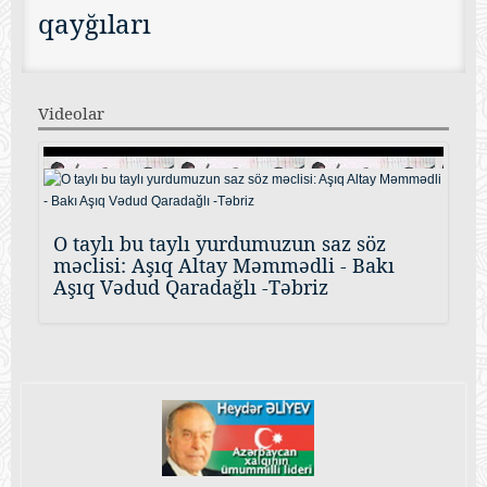
qayğıları
Videolar
O taylı bu taylı yurdumuzun saz söz
məclisi: Aşıq Altay Məmmədli - Bakı
Aşıq Vədud Qaradağlı -Təbriz