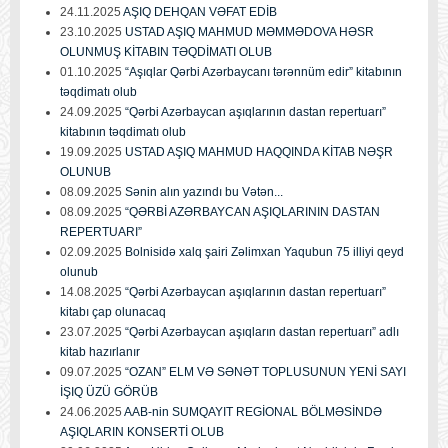
24.11.2025
AŞIQ DEHQAN VƏFAT EDİB
23.10.2025
USTAD AŞIQ MAHMUD MƏMMƏDOVA HƏSR
OLUNMUŞ KİTABIN TƏQDİMATI OLUB
01.10.2025
“Aşıqlar Qərbi Azərbaycanı tərənnüm edir” kitabının
təqdimatı olub
24.09.2025
“Qərbi Azərbaycan aşıqlarının dastan repertuarı”
kitabının təqdimatı olub
19.09.2025
USTAD AŞIQ MAHMUD HAQQINDA KİTAB NƏŞR
OLUNUB
08.09.2025
Sənin alın yazındı bu Vətən...
08.09.2025
“QƏRBİ AZƏRBAYCAN AŞIQLARININ DASTAN
REPERTUARI”
02.09.2025
Bolnisidə xalq şairi Zəlimxan Yaqubun 75 illiyi qeyd
olunub
14.08.2025
“Qərbi Azərbaycan aşıqlarının dastan repertuarı”
kitabı çap olunacaq
23.07.2025
“Qərbi Azərbaycan aşıqların dastan repertuarı” adlı
kitab hazırlanır
09.07.2025
“OZAN” ELM VƏ SƏNƏT TOPLUSUNUN YENİ SAYI
İŞIQ ÜZÜ GÖRÜB
24.06.2025
AAB-nin SUMQAYIT REGİONAL BÖLMƏSİNDƏ
AŞIQLARIN KONSERTİ OLUB