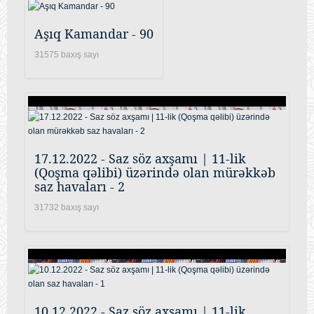
Aşıq Kamandar - 90
31575 baxış sayı
17.12.2022 - Saz söz axşamı | 11-lik
(Qoşma qəlibi) üzərində olan mürəkkəb
saz havaları - 2
31732 baxış sayı
10.12.2022 - Saz söz axşamı | 11-lik