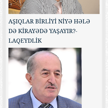
AŞIQLAR BİRLİYİ NİYƏ HƏLƏ
DƏ KİRAYƏDƏ YAŞAYIR?-
LAQEYDLİK