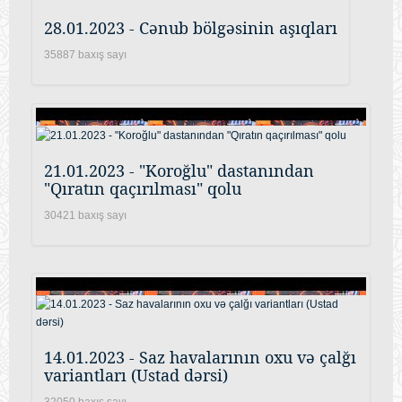
28.01.2023 - Cənub bölgəsinin aşıqları
35887 baxış sayı
21.01.2023 - "Koroğlu" dastanından
"Qıratın qaçırılması" qolu
30421 baxış sayı
14.01.2023 - Saz havalarının oxu və çalğı
variantları (Ustad dərsi)
32050 baxış sayı