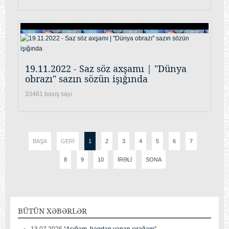
19.11.2022 - Saz söz axşamı | "Dünya
obrazı" sazın sözün işığında
33481 baxış sayı
BAŞA
GERI
1
2
3
4
5
6
7
8
9
10
İRƏLI
SONA
BÜTÜN
XƏBƏRLƏR
13.07.2026
“Aşığam, haqdan yanan çırağam”