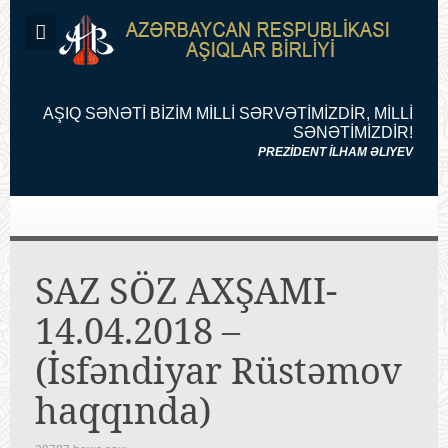
AŞIQ SƏNƏTİ BİZİM MİLLİ SƏRVƏTİMİZDİR, MİLLİ
SƏNƏTİMİZDİR!
PREZİDENT İLHAM ƏLIYEV
SAZ SÖZ AXŞAMI-
14.04.2018 –
(İsfəndiyar Rüstəmov
haqqında)