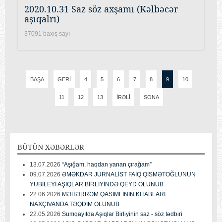
2020.10.31 Saz söz axşamı (Kəlbəcər
aşıqalrı)
37091 baxış sayı
BAŞA
GERI
4
5
6
7
8
9
10
11
12
13
İRƏLI
SONA
BÜTÜN
XƏBƏRLƏR
13.07.2026
“Aşığam, haqdan yanan çırağam”
09.07.2026
ƏMƏKDAR JURNALİST FAİQ QİSMƏTOĞLUNUN
YUBİLEYİ AŞIQLAR BİRLİYİNDƏ QEYD OLUNUB
22.06.2026
MƏHƏRRƏM QASIMLININ KİTABLARI
NAXÇIVANDA TƏQDİM OLUNUB
22.05.2026
Sumqayıtda Aşıqlar Birliyinin saz - söz tədbiri