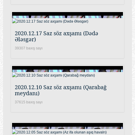
2020.12.17 Saz söz axşamı (Dədə
Ələsgər)
39307 baxış sayı
2020.12.10 Saz söz axşamı (Qarabağ
meydanı)
37615 baxış sayı