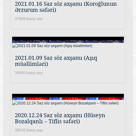
2021.01.16 Saz söz axşamı (Koroğlunun
Ərzurum səfəri)
37809 baxış sayı
2021.01.09 Saz söz axşamı (Aşıq
müəllimləri)
39080 baxış sayı
2020.12.24 Saz söz axşamı (Hüseyn
Bozalqanlı – Tiflis səfəri)
39536 baxış sayı