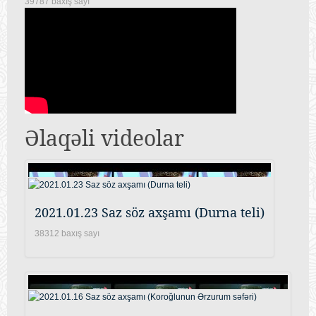
39787 baxış sayı
Əlaqəli videolar
2021.01.23 Saz söz axşamı (Durna teli)
38312 baxış sayı