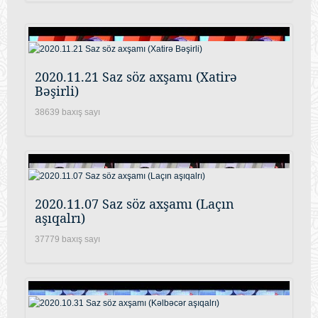
2020.11.21 Saz söz axşamı (Xatirə
Bəşirli)
38639 baxış sayı
2020.11.07 Saz söz axşamı (Laçın
aşıqalrı)
37779 baxış sayı