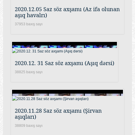
2020.12.05 Saz söz axşamı (Az ifa olunan
aşıq havalrı)
37953 baxış sayı
2020.12. 31 Saz söz axşamı (Aşıq dərsi)
38825 baxış sayı
2020.11.28 Saz söz axşamı (Şirvan
aşıqları)
38809 baxış sayı