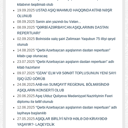
kitabının təqdimatı olub
19.09.2025
USTAD AŞIQ MAHMUD HAQQINDA KİTAB NƏŞR
OLUNUB
08.09.2025
Sənin alın yazındı bu Vətən...
08.09.2025
“QƏRBİ AZƏRBAYCAN AŞIQLARININ DASTAN
REPERTUARI”
02.09.2025
Bolnisidə xalq şairi Zəlimxan Yaqubun 75 illiyi qeyd
olunub
14.08.2025
“Qərbi Azərbaycan aşıqlarının dastan repertuarı”
kitabı çap olunacaq
23.07.2025
“Qərbi Azərbaycan aşıqların dastan repertuarı” adlı
kitab hazırlanır
09.07.2025
“OZAN” ELM VƏ SƏNƏT TOPLUSUNUN YENİ SAYI
İŞIQ ÜZÜ GÖRÜB
24.06.2025
AAB-nin SUMQAYIT REGİONAL BÖLMƏSİNDƏ
AŞIQLARIN KONSERTİ OLUB
20.06.2025
Aşıq Ulduz Quliyeva Mədəniyyət Nazirliyinin Fəxri
diplomu ilə təltif olunub
12.06.2025
“Qərbi Azərbaycan aşıqlarının dastan repertuarı” adlı
layihəyə başlanılıb
27.05.2025
AŞIQLAR BİRLİYİ NİYƏ HƏLƏ DƏ KİRAYƏDƏ
YAŞAYIR?- LAQEYDLİK