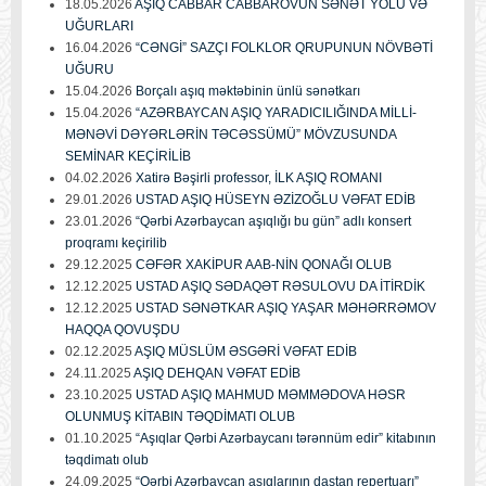
18.05.2026
AŞIQ CABBAR CABBAROVUN SƏNƏT YOLU VƏ
UĞURLARI
16.04.2026
“CƏNGİ” SAZÇI FOLKLOR QRUPUNUN NÖVBƏTİ
UĞURU
15.04.2026
Borçalı aşıq məktəbinin ünlü sənətkarı
15.04.2026
“AZƏRBAYCAN AŞIQ YARADICILIĞINDA MİLLİ-
MƏNƏVİ DƏYƏRLƏRİN TƏCƏSSÜMÜ” MÖVZUSUNDA
SEMİNAR KEÇİRİLİB
04.02.2026
Xatirə Bəşirli professor, İLK AŞIQ ROMANI
29.01.2026
USTAD AŞIQ HÜSEYN ƏZİZOĞLU VƏFAT EDİB
23.01.2026
“Qərbi Azərbaycan aşıqlığı bu gün” adlı konsert
proqramı keçirilib
29.12.2025
CƏFƏR XAKİPUR AAB-NİN QONAĞI OLUB
12.12.2025
USTAD AŞIQ SƏDAQƏT RƏSULOVU DA İTİRDİK
12.12.2025
USTAD SƏNƏTKAR AŞIQ YAŞAR MƏHƏRRƏMOV
HAQQA QOVUŞDU
02.12.2025
AŞIQ MÜSLÜM ƏSGƏRİ VƏFAT EDİB
24.11.2025
AŞIQ DEHQAN VƏFAT EDİB
23.10.2025
USTAD AŞIQ MAHMUD MƏMMƏDOVA HƏSR
OLUNMUŞ KİTABIN TƏQDİMATI OLUB
01.10.2025
“Aşıqlar Qərbi Azərbaycanı tərənnüm edir” kitabının
təqdimatı olub
24.09.2025
“Qərbi Azərbaycan aşıqlarının dastan repertuarı”