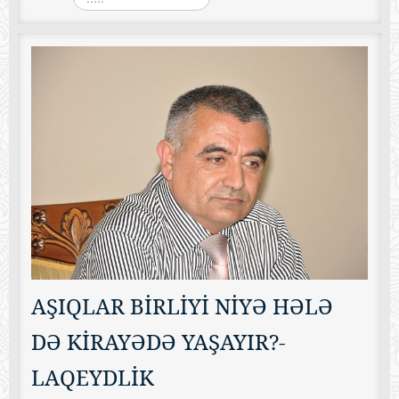
AŞIQLAR BİRLİYİ NİYƏ HƏLƏ
DƏ KİRAYƏDƏ YAŞAYIR?-
LAQEYDLİK