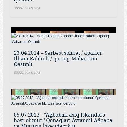
36567 baxış sayı
23.04.2014 – Sərbəst söhbət / aparıcı:
İlham Rəhimli / qonaq: Məhərrəm
Qasımlı
36661 baxış sayı
05.07.2013 - “Ağbabalı aşıq İskəndərə
həsr olunur” Qonaqlar: Avtandil Ağbaba
və Murtuza İskəndəroğlu