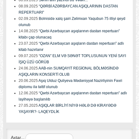
08.09.2025
“QƏRBİ AZƏRBAYCAN AŞIQLARININ DASTAN
REPERTUARI”
02.09.2025
Bolnisidə xalq şairi Zəlimxan Yaqubun 75 illiyi qeyd
olunub
14.08.2025
“Qərbi Azərbaycan aşıqlarının dastan repertuarı”
kitabı çap olunacaq
23.07.2025
“Qərbi Azərbaycan aşıqların dastan repertuarı” adlı
kitab hazırlanır
09.07.2025
“OZAN” ELM VƏ SƏNƏT TOPLUSUNUN YENİ SAYI
İŞIQ ÜZÜ GÖRÜB
24.06.2025
AAB-nin SUMQAYIT REGİONAL BÖLMƏSİNDƏ
AŞIQLARIN KONSERTİ OLUB
20.06.2025
Aşıq Ulduz Quliyeva Mədəniyyət Nazirliyinin Fəxri
diplomu ilə təltif olunub
12.06.2025
“Qərbi Azərbaycan aşıqlarının dastan repertuarı” adlı
layihəyə başlanılıb
27.05.2025
AŞIQLAR BİRLİYİ NİYƏ HƏLƏ DƏ KİRAYƏDƏ
YAŞAYIR?- LAQEYDLİK
Axtar...