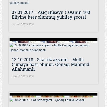
07.01.2017 – Aşıq Hüseyn Cavanın 100
illiyinə həsr olunmuş yubiley gecəsi
36128 baxış sayı
13.10.2018 - Saz-söz axşamı – Molla
Cumaya həsr olunur. Qonaq: Mahmud
Allahmanlı
36463 baxış sayı