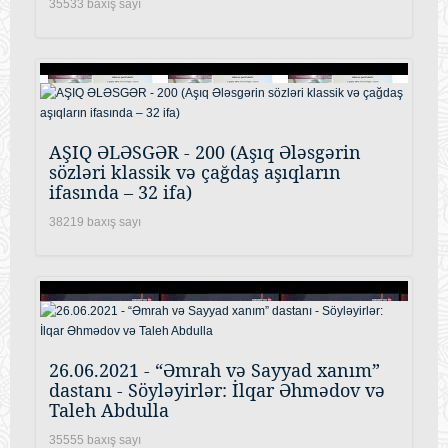
35533 baxış sayı
AŞIQ ƏLƏSGƏR - 200 (Aşıq Ələsgərin
sözləri klassik və çağdaş aşıqların
ifasında – 32 ifa)
38219 baxış sayı
26.06.2021 - “Əmrah və Sayyad xanım”
dastanı - Söyləyirlər: İlqar Əhmədov və
Taleh Abdulla
35555 baxış sayı