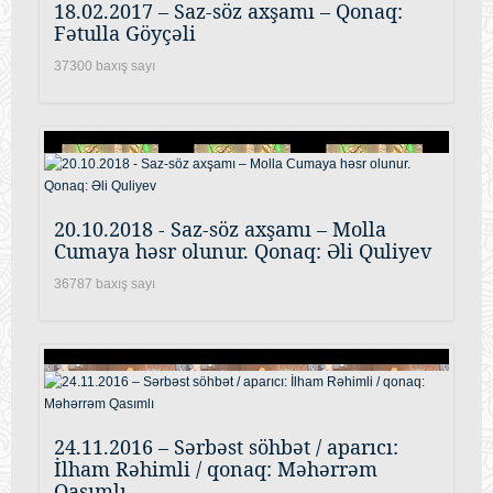
18.02.2017 – Saz-söz axşamı – Qonaq:
Fətulla Göyçəli
37300 baxış sayı
20.10.2018 - Saz-söz axşamı – Molla
Cumaya həsr olunur. Qonaq: Əli Quliyev
36787 baxış sayı
24.11.2016 – Sərbəst söhbət / aparıcı:
İlham Rəhimli / qonaq: Məhərrəm
Qasımlı