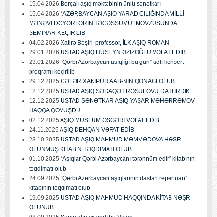
15.04.2026
Borçalı aşıq məktəbinin ünlü sənətkarı
15.04.2026
“AZƏRBAYCAN AŞIQ YARADICILIĞINDA MİLLİ-
MƏNƏVİ DƏYƏRLƏRİN TƏCƏSSÜMÜ” MÖVZUSUNDA
SEMİNAR KEÇİRİLİB
04.02.2026
Xatirə Bəşirli professor, İLK AŞIQ ROMANI
29.01.2026
USTAD AŞIQ HÜSEYN ƏZİZOĞLU VƏFAT EDİB
23.01.2026
“Qərbi Azərbaycan aşıqlığı bu gün” adlı konsert
proqramı keçirilib
29.12.2025
CƏFƏR XAKİPUR AAB-NİN QONAĞI OLUB
12.12.2025
USTAD AŞIQ SƏDAQƏT RƏSULOVU DA İTİRDİK
12.12.2025
USTAD SƏNƏTKAR AŞIQ YAŞAR MƏHƏRRƏMOV
HAQQA QOVUŞDU
02.12.2025
AŞIQ MÜSLÜM ƏSGƏRİ VƏFAT EDİB
24.11.2025
AŞIQ DEHQAN VƏFAT EDİB
23.10.2025
USTAD AŞIQ MAHMUD MƏMMƏDOVA HƏSR
OLUNMUŞ KİTABIN TƏQDİMATI OLUB
01.10.2025
“Aşıqlar Qərbi Azərbaycanı tərənnüm edir” kitabının
təqdimatı olub
24.09.2025
“Qərbi Azərbaycan aşıqlarının dastan repertuarı”
kitabının təqdimatı olub
19.09.2025
USTAD AŞIQ MAHMUD HAQQINDA KİTAB NƏŞR
OLUNUB
08.09.2025
Sənin alın yazındı bu Vətən...