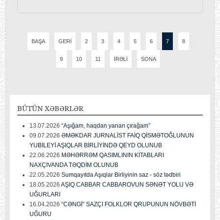
BAŞA
GERI
2
3
4
5
6
7
8
9
10
11
İRƏLI
SONA
BÜTÜN
XƏBƏRLƏR
13.07.2026
“Aşığam, haqdan yanan çırağam”
09.07.2026
ƏMƏKDAR JURNALİST FAİQ QİSMƏTOĞLUNUN
YUBİLEYİ AŞIQLAR BİRLİYİNDƏ QEYD OLUNUB
22.06.2026
MƏHƏRRƏM QASIMLININ KİTABLARI
NAXÇIVANDA TƏQDİM OLUNUB
22.05.2026
Sumqayıtda Aşıqlar Birliyinin saz - söz tədbiri
18.05.2026
AŞIQ CABBAR CABBAROVUN SƏNƏT YOLU VƏ
UĞURLARI
16.04.2026
“CƏNGİ” SAZÇI FOLKLOR QRUPUNUN NÖVBƏTİ
UĞURU