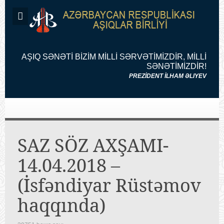
AŞIQ SƏNƏTİ BİZİM MİLLİ SƏRVƏTİMİZDİR, MİLLİ
SƏNƏTİMİZDİR!
PREZİDENT İLHAM ƏLIYEV
SAZ SÖZ AXŞAMI-
14.04.2018 –
(İsfəndiyar Rüstəmov
haqqında)