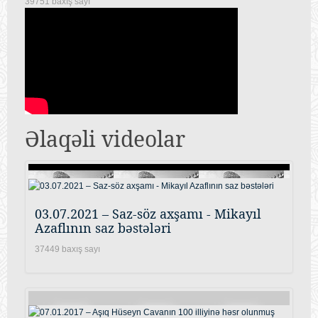
39751 baxış sayı
Əlaqəli videolar
03.07.2021 – Saz-söz axşamı - Mikayıl
Azaflının saz bəstələri
37449 baxış sayı