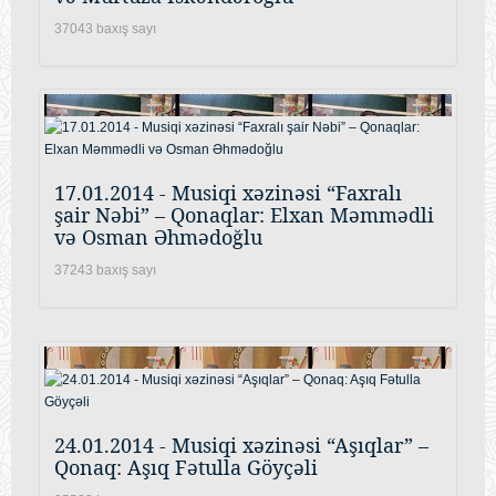
37043 baxış sayı
17.01.2014 - Musiqi xəzinəsi “Faxralı
şair Nəbi” – Qonaqlar: Elxan Məmmədli
və Osman Əhmədoğlu
37243 baxış sayı
24.01.2014 - Musiqi xəzinəsi “Aşıqlar” –
Qonaq: Aşıq Fətulla Göyçəli