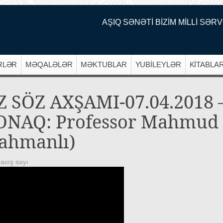
AŞIQ SƏNƏTİ BİZİM MİLLİ SƏRV
RLƏR
MƏQALƏLƏR
MƏKTUBLAR
YUBİLEYLƏR
KİTABLA
Z SÖZ AXŞAMI-07.04.2018 
ONAQ: Professor Mahmud
lahmanlı)
axış sayı