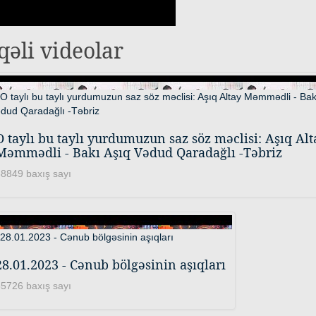
qəli videolar
O taylı bu taylı yurdumuzun saz söz məclisi: Aşıq Alt
Məmmədli - Bakı Aşıq Vədud Qaradağlı -Təbriz
8849 baxış sayı
28.01.2023 - Cənub bölgəsinin aşıqları
5726 baxış sayı