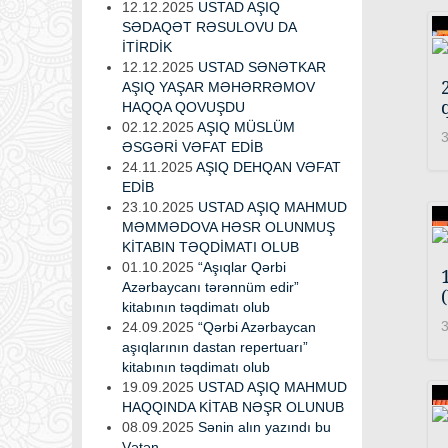
12.12.2025
USTAD AŞIQ
SƏDAQƏT RƏSULOVU DA
İTİRDİK
12.12.2025
USTAD SƏNƏTKAR
AŞIQ YAŞAR MƏHƏRRƏMOV
HAQQA QOVUŞDU
02.12.2025
AŞIQ MÜSLÜM
3
ƏSGƏRİ VƏFAT EDİB
24.11.2025
AŞIQ DEHQAN VƏFAT
EDİB
23.10.2025
USTAD AŞIQ MAHMUD
MƏMMƏDOVA HƏSR OLUNMUŞ
KİTABIN TƏQDİMATI OLUB
01.10.2025
“Aşıqlar Qərbi
Azərbaycanı tərənnüm edir”
kitabının təqdimatı olub
3
24.09.2025
“Qərbi Azərbaycan
aşıqlarının dastan repertuarı”
kitabının təqdimatı olub
19.09.2025
USTAD AŞIQ MAHMUD
HAQQINDA KİTAB NƏŞR OLUNUB
08.09.2025
Sənin alın yazındı bu
Vətən...