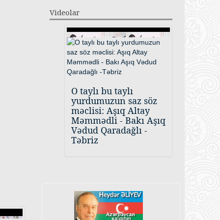
Videolar
O taylı bu taylı
yurdumuzun saz söz
məclisi: Aşıq Altay
Məmmədli - Bakı Aşıq
Vədud Qaradağlı -
Təbriz