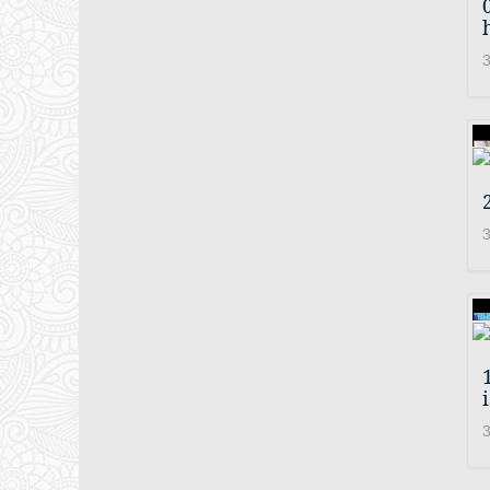
3
3
3