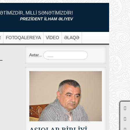
ƏTİMİZDİR, MİLLİ SƏNƏTİMİZDİR!
PREZİDENT İLHAM ƏLIYEV
R
FOTOQALEREYA
VİDEO
ƏLAQƏ
–
Axtar...
AŞIQLAR BİRLİYİ