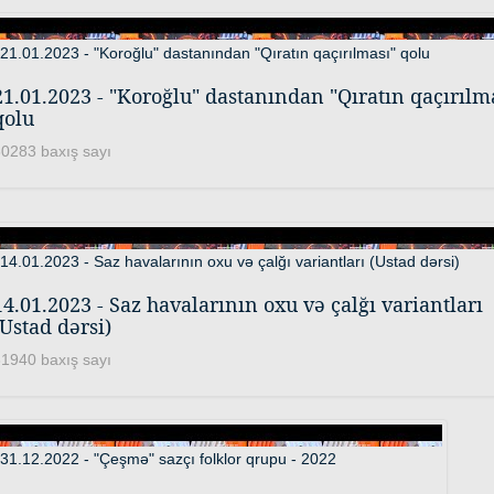
21.01.2023 - "Koroğlu" dastanından "Qıratın qaçırılm
qolu
0283 baxış sayı
14.01.2023 - Saz havalarının oxu və çalğı variantları
(Ustad dərsi)
1940 baxış sayı