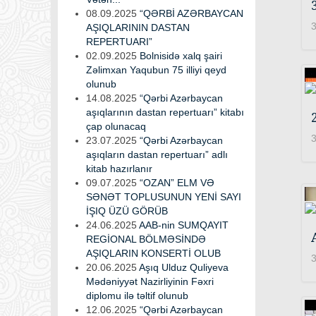
08.09.2025
“QƏRBİ AZƏRBAYCAN
3
AŞIQLARININ DASTAN
REPERTUARI”
02.09.2025
Bolnisidə xalq şairi
Zəlimxan Yaqubun 75 illiyi qeyd
olunub
14.08.2025
“Qərbi Azərbaycan
aşıqlarının dastan repertuarı” kitabı
çap olunacaq
3
23.07.2025
“Qərbi Azərbaycan
aşıqların dastan repertuarı” adlı
kitab hazırlanır
09.07.2025
“OZAN” ELM VƏ
SƏNƏT TOPLUSUNUN YENİ SAYI
İŞIQ ÜZÜ GÖRÜB
24.06.2025
AAB-nin SUMQAYIT
REGİONAL BÖLMƏSİNDƏ
AŞIQLARIN KONSERTİ OLUB
3
20.06.2025
Aşıq Ulduz Quliyeva
Mədəniyyət Nazirliyinin Fəxri
diplomu ilə təltif olunub
12.06.2025
“Qərbi Azərbaycan