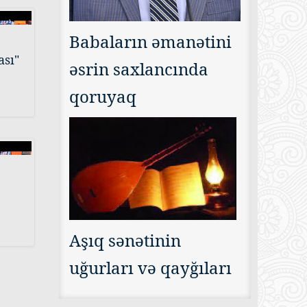
Babaların əmanətini
ası"
əsrin saxlancında
qoruyaq
Aşıq sənətinin
uğurları və qayğıları