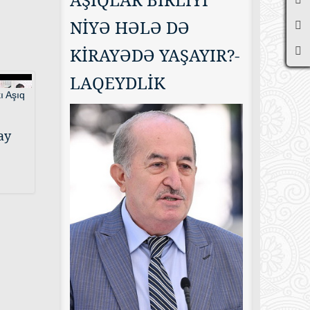
NİYƏ HƏLƏ DƏ
KİRAYƏDƏ YAŞAYIR?-
LAQEYDLİK
ay