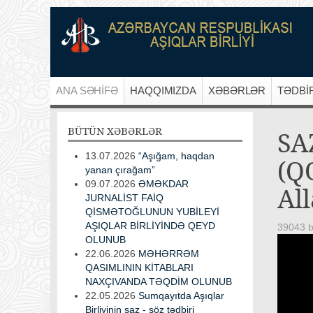
ANA SƏHİFƏ
HAQQIMIZDA
XƏBƏRLƏR
TƏDBİ
BÜTÜN
XƏBƏRLƏR
SA
13.07.2026
“Aşığam, haqdan
(Q
yanan çırağam”
09.07.2026
ƏMƏKDAR
Al
JURNALİST FAİQ
QİSMƏTOĞLUNUN YUBİLEYİ
AŞIQLAR BİRLİYİNDƏ QEYD
39043 b
OLUNUB
22.06.2026
MƏHƏRRƏM
QASIMLININ KİTABLARI
NAXÇIVANDA TƏQDİM OLUNUB
22.05.2026
Sumqayıtda Aşıqlar
Birliyinin saz - söz tədbiri