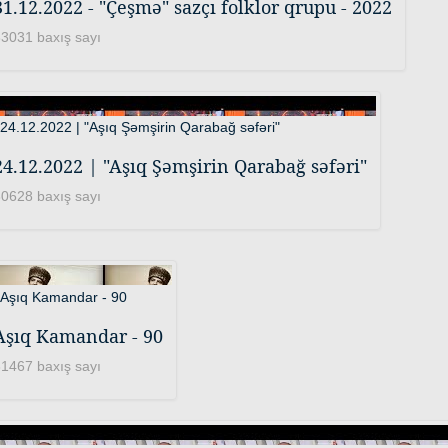
31.12.2022 - "Çeşmə" sazçı folklor qrupu - 2022
3031 baxış sayı
24.12.2022 | "Aşıq Şəmşirin Qarabağ səfəri"
0628 baxış sayı
Aşıq Kamandar - 90
1467 baxış sayı