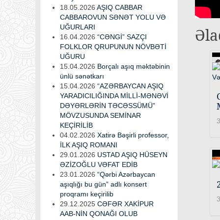
18.05.2026
AŞIQ CABBAR
CABBAROVUN SƏNƏT YOLU VƏ
UĞURLARI
Əla
16.04.2026
“CƏNGİ” SAZÇI
FOLKLOR QRUPUNUN NÖVBƏTİ
UĞURU
15.04.2026
Borçalı aşıq məktəbinin
ünlü sənətkarı
15.04.2026
“AZƏRBAYCAN AŞIQ
YARADICILIĞINDA MİLLİ-MƏNƏVİ
DƏYƏRLƏRİN TƏCƏSSÜMÜ”
MÖVZUSUNDA SEMİNAR
3
KEÇİRİLİB
04.02.2026
Xatirə Bəşirli professor,
İLK AŞIQ ROMANI
29.01.2026
USTAD AŞIQ HÜSEYN
ƏZİZOĞLU VƏFAT EDİB
23.01.2026
“Qərbi Azərbaycan
aşıqlığı bu gün” adlı konsert
proqramı keçirilib
3
29.12.2025
CƏFƏR XAKİPUR
AAB-NİN QONAĞI OLUB