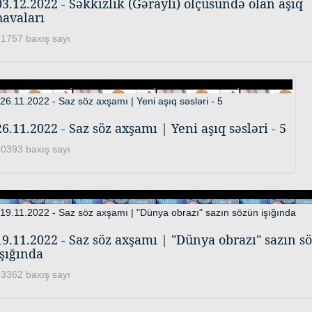
03.12.2022 - Səkkizlik (Gəraylı) ölçüsündə olan aşıq
havaları
1757 baxış sayı
26.11.2022 - Saz söz axşamı | Yeni aşıq səsləri - 5
0393 baxış sayı
19.11.2022 - Saz söz axşamı | "Dünya obrazı" sazın s
işığında
3362 baxış sayı