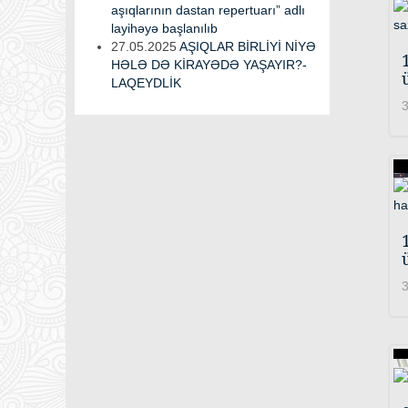
aşıqlarının dastan repertuarı” adlı
layihəyə başlanılıb
27.05.2025
AŞIQLAR BİRLİYİ NİYƏ
HƏLƏ DƏ KİRAYƏDƏ YAŞAYIR?-
LAQEYDLİK
3
3