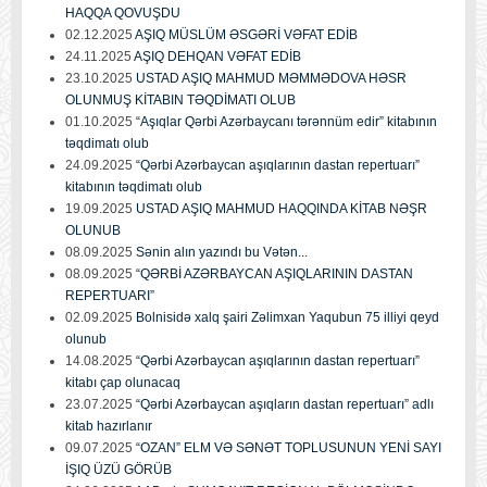
HAQQA QOVUŞDU
02.12.2025
AŞIQ MÜSLÜM ƏSGƏRİ VƏFAT EDİB
24.11.2025
AŞIQ DEHQAN VƏFAT EDİB
23.10.2025
USTAD AŞIQ MAHMUD MƏMMƏDOVA HƏSR
OLUNMUŞ KİTABIN TƏQDİMATI OLUB
01.10.2025
“Aşıqlar Qərbi Azərbaycanı tərənnüm edir” kitabının
təqdimatı olub
24.09.2025
“Qərbi Azərbaycan aşıqlarının dastan repertuarı”
kitabının təqdimatı olub
19.09.2025
USTAD AŞIQ MAHMUD HAQQINDA KİTAB NƏŞR
OLUNUB
08.09.2025
Sənin alın yazındı bu Vətən...
08.09.2025
“QƏRBİ AZƏRBAYCAN AŞIQLARININ DASTAN
REPERTUARI”
02.09.2025
Bolnisidə xalq şairi Zəlimxan Yaqubun 75 illiyi qeyd
olunub
14.08.2025
“Qərbi Azərbaycan aşıqlarının dastan repertuarı”
kitabı çap olunacaq
23.07.2025
“Qərbi Azərbaycan aşıqların dastan repertuarı” adlı
kitab hazırlanır
09.07.2025
“OZAN” ELM VƏ SƏNƏT TOPLUSUNUN YENİ SAYI
İŞIQ ÜZÜ GÖRÜB