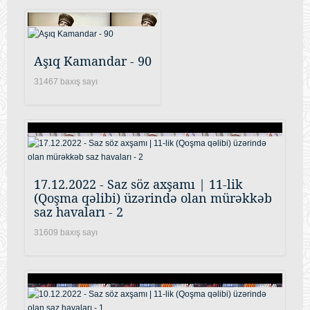
Aşıq Kamandar - 90
31467 baxış sayı
17.12.2022 - Saz söz axşamı | 11-lik
(Qoşma qəlibi) üzərində olan mürəkkəb
saz havaları - 2
31609 baxış sayı