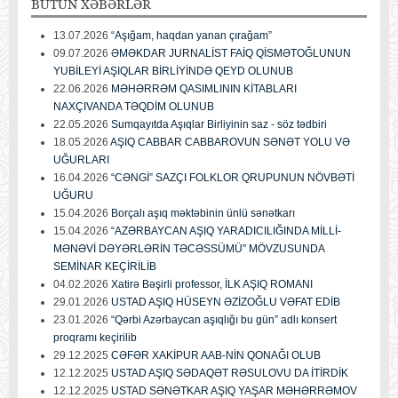
BÜTÜN
XƏBƏRLƏR
13.07.2026
“Aşığam, haqdan yanan çırağam”
09.07.2026
ƏMƏKDAR JURNALİST FAİQ QİSMƏTOĞLUNUN
YUBİLEYİ AŞIQLAR BİRLİYİNDƏ QEYD OLUNUB
22.06.2026
MƏHƏRRƏM QASIMLININ KİTABLARI
NAXÇIVANDA TƏQDİM OLUNUB
22.05.2026
Sumqayıtda Aşıqlar Birliyinin saz - söz tədbiri
18.05.2026
AŞIQ CABBAR CABBAROVUN SƏNƏT YOLU VƏ
UĞURLARI
16.04.2026
“CƏNGİ” SAZÇI FOLKLOR QRUPUNUN NÖVBƏTİ
UĞURU
15.04.2026
Borçalı aşıq məktəbinin ünlü sənətkarı
15.04.2026
“AZƏRBAYCAN AŞIQ YARADICILIĞINDA MİLLİ-
MƏNƏVİ DƏYƏRLƏRİN TƏCƏSSÜMÜ” MÖVZUSUNDA
SEMİNAR KEÇİRİLİB
04.02.2026
Xatirə Bəşirli professor, İLK AŞIQ ROMANI
29.01.2026
USTAD AŞIQ HÜSEYN ƏZİZOĞLU VƏFAT EDİB
23.01.2026
“Qərbi Azərbaycan aşıqlığı bu gün” adlı konsert
proqramı keçirilib
29.12.2025
CƏFƏR XAKİPUR AAB-NİN QONAĞI OLUB
12.12.2025
USTAD AŞIQ SƏDAQƏT RƏSULOVU DA İTİRDİK
12.12.2025
USTAD SƏNƏTKAR AŞIQ YAŞAR MƏHƏRRƏMOV