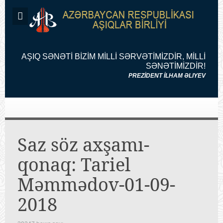
AŞIQ SƏNƏTİ BİZİM MİLLİ SƏRVƏTİMİZDİR, MİLLİ
SƏNƏTİMİZDİR!
PREZİDENT İLHAM ƏLIYEV
Saz söz axşamı-
qonaq: Tariel
Məmmədov-01-09-
2018