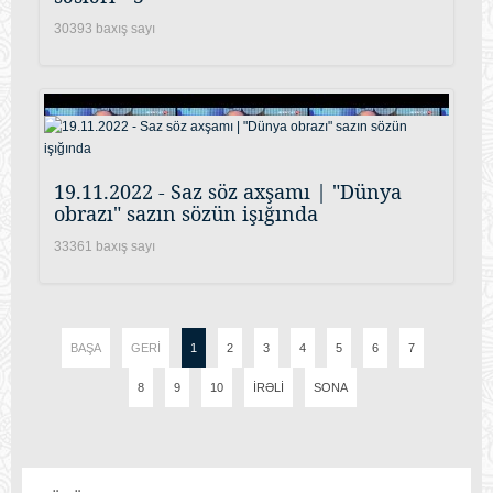
30393 baxış sayı
19.11.2022 - Saz söz axşamı | "Dünya
obrazı" sazın sözün işığında
33361 baxış sayı
BAŞA
GERI
1
2
3
4
5
6
7
8
9
10
İRƏLI
SONA