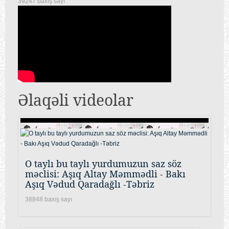
39247 baxış sayı
Əlaqəli videolar
O taylı bu taylı yurdumuzun saz söz
məclisi: Aşıq Altay Məmmədli - Bakı
Aşıq Vədud Qaradağlı -Təbriz
38848 baxış sayı