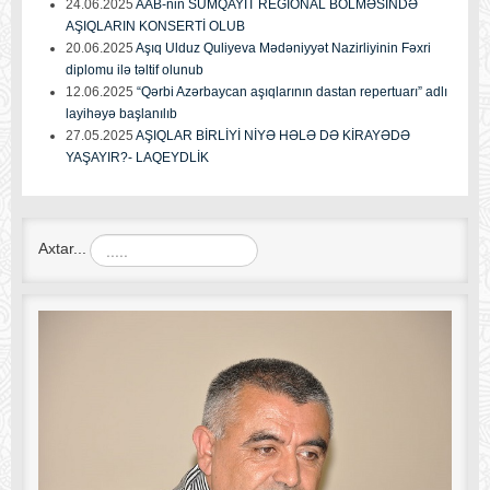
24.06.2025
AAB-nin SUMQAYIT REGİONAL BÖLMƏSİNDƏ
AŞIQLARIN KONSERTİ OLUB
20.06.2025
Aşıq Ulduz Quliyeva Mədəniyyət Nazirliyinin Fəxri
diplomu ilə təltif olunub
12.06.2025
“Qərbi Azərbaycan aşıqlarının dastan repertuarı” adlı
layihəyə başlanılıb
27.05.2025
AŞIQLAR BİRLİYİ NİYƏ HƏLƏ DƏ KİRAYƏDƏ
YAŞAYIR?- LAQEYDLİK
Axtar...