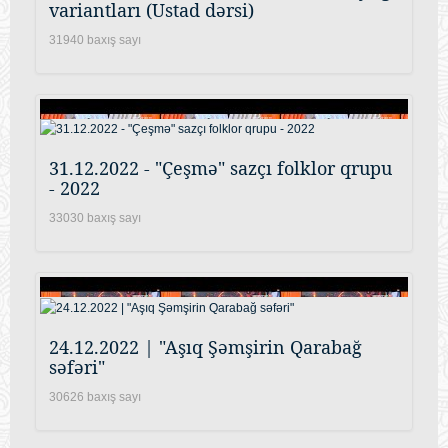
variantları (Ustad dərsi)
31940 baxış sayı
31.12.2022 - "Çeşmə" sazçı folklor qrupu
- 2022
33030 baxış sayı
24.12.2022 | "Aşıq Şəmşirin Qarabağ
səfəri"
30626 baxış sayı