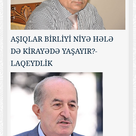
AŞIQLAR BİRLİYİ NİYƏ HƏLƏ
DƏ KİRAYƏDƏ YAŞAYIR?-
LAQEYDLİK