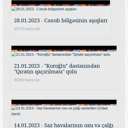
28.01.2023 - Cənub bölgəsinin aşıqları
35725 baxış sayı
21.01.2023 - "Koroğlu" dastanından
"Qıratın qaçırılması" qolu
30282 baxış sayı
14.01.2023 - Saz havalarının oxu və çalğı