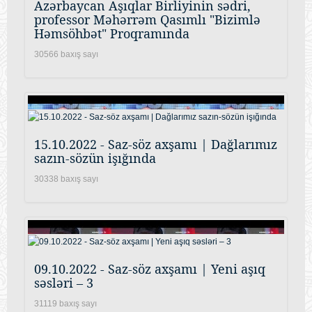
Azərbaycan Aşıqlar Birliyinin sədri,
professor Məhərrəm Qasımlı "Bizimlə
Həmsöhbət" Proqramında
30566 baxış sayı
15.10.2022 - Saz-söz axşamı | Dağlarımız
sazın-sözün işığında
30338 baxış sayı
09.10.2022 - Saz-söz axşamı | Yeni aşıq
səsləri – 3
31119 baxış sayı