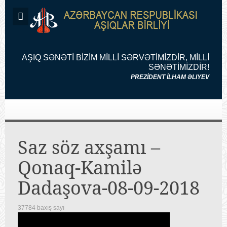
AŞIQ SƏNƏTİ BİZİM MİLLİ SƏRVƏTİMİZDİR, MİLLİ
SƏNƏTİMİZDİR!
PREZİDENT İLHAM ƏLIYEV
Saz söz axşamı –
Qonaq-Kamilə
Dadaşova-08-09-2018
37784 baxış sayı