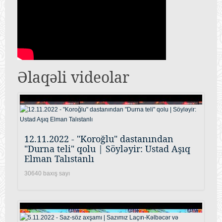
Əlaqəli videolar
12.11.2022 - "Koroğlu" dastanından
"Durna teli" qolu | Söyləyir: Ustad Aşıq
Elman Talıstanlı
30640 baxış sayı