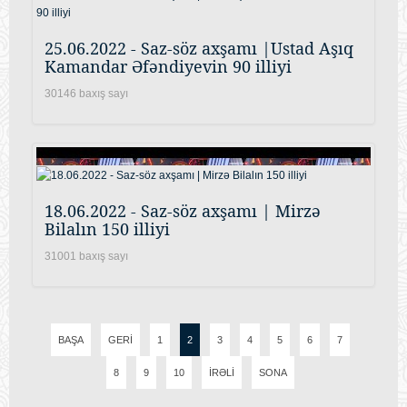
25.06.2022 - Saz-söz axşamı |Ustad Aşıq
Kamandar Əfəndiyevin 90 illiyi
30146 baxış sayı
18.06.2022 - Saz-söz axşamı | Mirzə
Bilalın 150 illiyi
31001 baxış sayı
BAŞA
GERI
1
2
3
4
5
6
7
8
9
10
İRƏLI
SONA