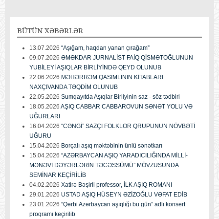
BÜTÜN
XƏBƏRLƏR
13.07.2026
“Aşığam, haqdan yanan çırağam”
09.07.2026
ƏMƏKDAR JURNALİST FAİQ QİSMƏTOĞLUNUN
YUBİLEYİ AŞIQLAR BİRLİYİNDƏ QEYD OLUNUB
22.06.2026
MƏHƏRRƏM QASIMLININ KİTABLARI
NAXÇIVANDA TƏQDİM OLUNUB
22.05.2026
Sumqayıtda Aşıqlar Birliyinin saz - söz tədbiri
18.05.2026
AŞIQ CABBAR CABBAROVUN SƏNƏT YOLU VƏ
UĞURLARI
16.04.2026
“CƏNGİ” SAZÇI FOLKLOR QRUPUNUN NÖVBƏTİ
UĞURU
15.04.2026
Borçalı aşıq məktəbinin ünlü sənətkarı
15.04.2026
“AZƏRBAYCAN AŞIQ YARADICILIĞINDA MİLLİ-
MƏNƏVİ DƏYƏRLƏRİN TƏCƏSSÜMÜ” MÖVZUSUNDA
SEMİNAR KEÇİRİLİB
04.02.2026
Xatirə Bəşirli professor, İLK AŞIQ ROMANI
29.01.2026
USTAD AŞIQ HÜSEYN ƏZİZOĞLU VƏFAT EDİB
23.01.2026
“Qərbi Azərbaycan aşıqlığı bu gün” adlı konsert
proqramı keçirilib