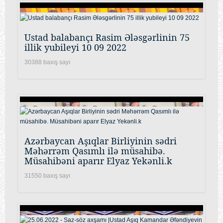
Ustad balabançı Rasim Ələsgərlinin 75
illik yubileyi 10 09 2022
30388 baxış sayı
Azərbaycan Aşıqlar Birliyinin sədri
Məhərrəm Qasımlı ilə müsahibə.
Müsahibəni aparır Elyaz Yekənli.k
31550 baxış sayı