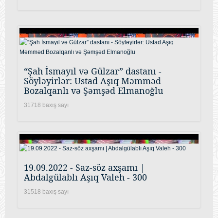
“Şah İsmayıl və Gülzar” dastanı -
Söyləyirlər: Ustad Aşıq Məmməd
Bozalqanlı və Şəmşəd Elmanoğlu
31718 baxış sayı
19.09.2022 - Saz-söz axşamı |
Abdalgülablı Aşıq Valeh - 300
31518 baxış sayı