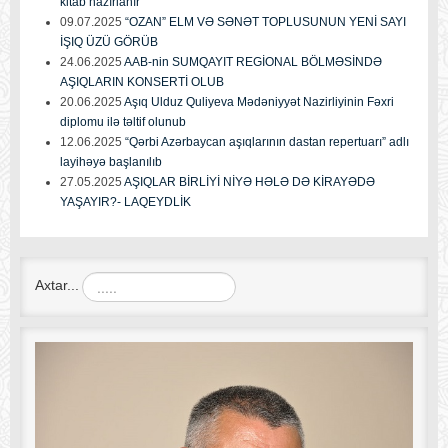
kitab hazırlanır
09.07.2025
“OZAN” ELM VƏ SƏNƏT TOPLUSUNUN YENİ SAYI
İŞIQ ÜZÜ GÖRÜB
24.06.2025
AAB-nin SUMQAYIT REGİONAL BÖLMƏSİNDƏ
AŞIQLARIN KONSERTİ OLUB
20.06.2025
Aşıq Ulduz Quliyeva Mədəniyyət Nazirliyinin Fəxri
diplomu ilə təltif olunub
12.06.2025
“Qərbi Azərbaycan aşıqlarının dastan repertuarı” adlı
layihəyə başlanılıb
27.05.2025
AŞIQLAR BİRLİYİ NİYƏ HƏLƏ DƏ KİRAYƏDƏ
YAŞAYIR?- LAQEYDLİK
Axtar...