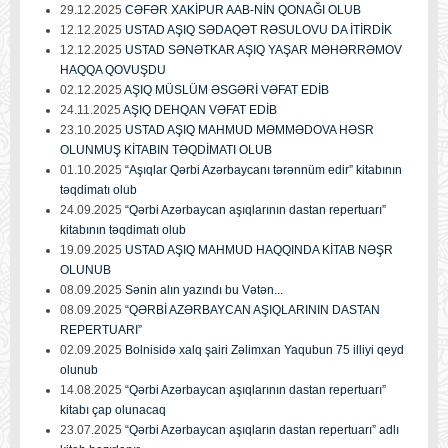
29.12.2025
CƏFƏR XAKİPUR AAB-NİN QONAĞI OLUB
12.12.2025
USTAD AŞIQ SƏDAQƏT RƏSULOVU DA İTİRDİK
12.12.2025
USTAD SƏNƏTKAR AŞIQ YAŞAR MƏHƏRRƏMOV
HAQQA QOVUŞDU
02.12.2025
AŞIQ MÜSLÜM ƏSGƏRİ VƏFAT EDİB
24.11.2025
AŞIQ DEHQAN VƏFAT EDİB
23.10.2025
USTAD AŞIQ MAHMUD MƏMMƏDOVA HƏSR
OLUNMUŞ KİTABIN TƏQDİMATI OLUB
01.10.2025
“Aşıqlar Qərbi Azərbaycanı tərənnüm edir” kitabının
təqdimatı olub
24.09.2025
“Qərbi Azərbaycan aşıqlarının dastan repertuarı”
kitabının təqdimatı olub
19.09.2025
USTAD AŞIQ MAHMUD HAQQINDA KİTAB NƏŞR
OLUNUB
08.09.2025
Sənin alın yazındı bu Vətən...
08.09.2025
“QƏRBİ AZƏRBAYCAN AŞIQLARININ DASTAN
REPERTUARI”
02.09.2025
Bolnisidə xalq şairi Zəlimxan Yaqubun 75 illiyi qeyd
olunub
14.08.2025
“Qərbi Azərbaycan aşıqlarının dastan repertuarı”
kitabı çap olunacaq
23.07.2025
“Qərbi Azərbaycan aşıqların dastan repertuarı” adlı