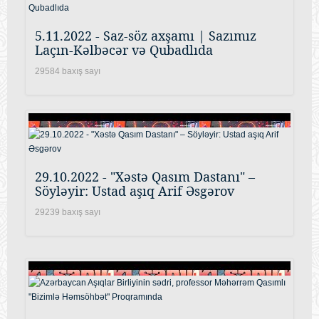
5.11.2022 - Saz-söz axşamı | Sazımız
Laçın-Kəlbəcər və Qubadlıda
29584 baxış sayı
29.10.2022 - "Xəstə Qasım Dastanı" –
Söyləyir: Ustad aşıq Arif Əsgərov
29239 baxış sayı