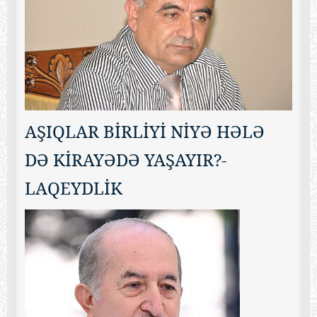
AŞIQLAR BİRLİYİ NİYƏ HƏLƏ
DƏ KİRAYƏDƏ YAŞAYIR?-
LAQEYDLİK