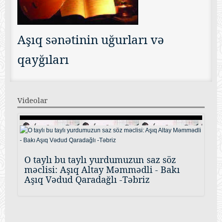
Aşıq sənətinin uğurları və
qayğıları
Videolar
O taylı bu taylı yurdumuzun saz söz
məclisi: Aşıq Altay Məmmədli - Bakı
Aşıq Vədud Qaradağlı -Təbriz