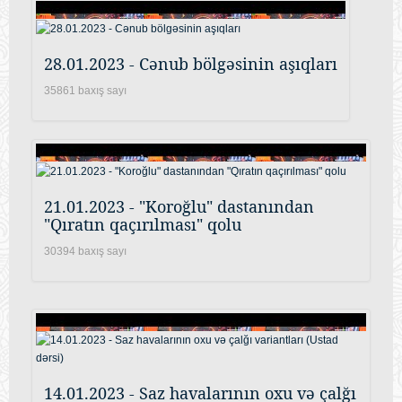
28.01.2023 - Cənub bölgəsinin aşıqları
35861 baxış sayı
21.01.2023 - "Koroğlu" dastanından
"Qıratın qaçırılması" qolu
30394 baxış sayı
14.01.2023 - Saz havalarının oxu və çalğı