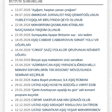
BÜTÜN
XƏBƏRLƏR
13.07.2026
“Aşığam, haqdan yanan çırağam”
09.07.2026
ƏMƏKDAR JURNALİST FAİQ QİSMƏTOĞLUNUN
YUBİLEYİ AŞIQLAR BİRLİYİNDƏ QEYD OLUNUB
22.06.2026
MƏHƏRRƏM QASIMLININ KİTABLARI
NAXÇIVANDA TƏQDİM OLUNUB
22.05.2026
Sumqayıtda Aşıqlar Birliyinin saz - söz tədbiri
18.05.2026
AŞIQ CABBAR CABBAROVUN SƏNƏT YOLU VƏ
UĞURLARI
16.04.2026
“CƏNGİ” SAZÇI FOLKLOR QRUPUNUN NÖVBƏTİ
UĞURU
15.04.2026
Borçalı aşıq məktəbinin ünlü sənətkarı
15.04.2026
“AZƏRBAYCAN AŞIQ YARADICILIĞINDA MİLLİ-
MƏNƏVİ DƏYƏRLƏRİN TƏCƏSSÜMÜ” MÖVZUSUNDA
SEMİNAR KEÇİRİLİB
04.02.2026
Xatirə Bəşirli professor, İLK AŞIQ ROMANI
29.01.2026
USTAD AŞIQ HÜSEYN ƏZİZOĞLU VƏFAT EDİB
23.01.2026
“Qərbi Azərbaycan aşıqlığı bu gün” adlı konsert
proqramı keçirilib
29.12.2025
CƏFƏR XAKİPUR AAB-NİN QONAĞI OLUB
12.12.2025
USTAD AŞIQ SƏDAQƏT RƏSULOVU DA İTİRDİK
12.12.2025
USTAD SƏNƏTKAR AŞIQ YAŞAR MƏHƏRRƏMOV