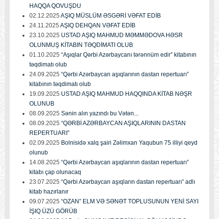
HAQQA QOVUŞDU
02.12.2025
AŞIQ MÜSLÜM ƏSGƏRİ VƏFAT EDİB
24.11.2025
AŞIQ DEHQAN VƏFAT EDİB
23.10.2025
USTAD AŞIQ MAHMUD MƏMMƏDOVA HƏSR
OLUNMUŞ KİTABIN TƏQDİMATI OLUB
01.10.2025
“Aşıqlar Qərbi Azərbaycanı tərənnüm edir” kitabının
təqdimatı olub
24.09.2025
“Qərbi Azərbaycan aşıqlarının dastan repertuarı”
kitabının təqdimatı olub
19.09.2025
USTAD AŞIQ MAHMUD HAQQINDA KİTAB NƏŞR
OLUNUB
08.09.2025
Sənin alın yazındı bu Vətən...
08.09.2025
“QƏRBİ AZƏRBAYCAN AŞIQLARININ DASTAN
REPERTUARI”
02.09.2025
Bolnisidə xalq şairi Zəlimxan Yaqubun 75 illiyi qeyd
olunub
14.08.2025
“Qərbi Azərbaycan aşıqlarının dastan repertuarı”
kitabı çap olunacaq
23.07.2025
“Qərbi Azərbaycan aşıqların dastan repertuarı” adlı
kitab hazırlanır
09.07.2025
“OZAN” ELM VƏ SƏNƏT TOPLUSUNUN YENİ SAYI
İŞIQ ÜZÜ GÖRÜB