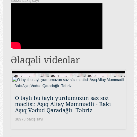
30525 baxış sayı
Əlaqəli videolar
O taylı bu taylı yurdumuzun saz söz
məclisi: Aşıq Altay Məmmədli - Bakı
Aşıq Vədud Qaradağlı -Təbriz
38973 baxış sayı