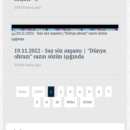
30479 baxış sayı
19.11.2022 - Saz söz axşamı | "Dünya
obrazı" sazın sözün işığında
33449 baxış sayı
BAŞA
GERI
1
2
3
4
5
6
7
8
9
10
İRƏLI
SONA