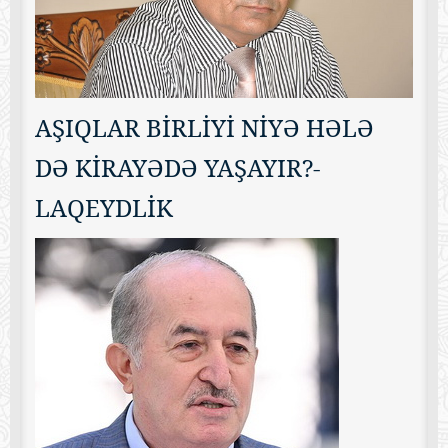
AŞIQLAR BİRLİYİ NİYƏ HƏLƏ
DƏ KİRAYƏDƏ YAŞAYIR?-
LAQEYDLİK