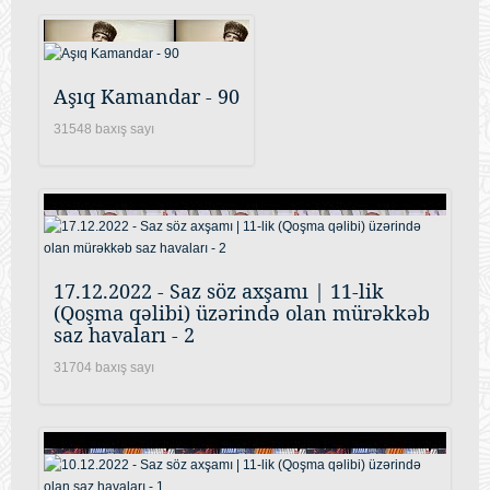
Aşıq Kamandar - 90
31548 baxış sayı
17.12.2022 - Saz söz axşamı | 11-lik
(Qoşma qəlibi) üzərində olan mürəkkəb
saz havaları - 2
31704 baxış sayı