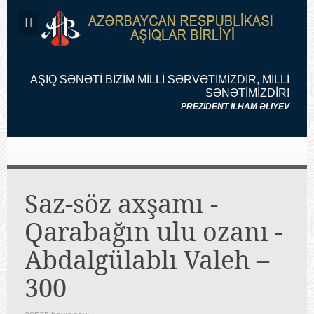
AŞIQ SƏNƏTİ BİZİM MİLLİ SƏRVƏTİMİZDİR, MİLLİ
SƏNƏTİMİZDİR!
PREZİDENT İLHAM ƏLIYEV
Saz-söz axşamı -
Qarabağın ulu ozanı -
Abdalgülablı Valeh –
300