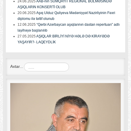
24.06.2025
AAB-nin SUMQAYIT REGİONAL BÖLMƏSİNDƏ
AŞIQLARIN KONSERTİ OLUB
20.06.2025
Aşıq Ulduz Quliyeva Mədəniyyət Nazirliyinin Fəxri
diplomu ilə təltif olunub
12.06.2025
“Qərbi Azərbaycan aşıqlarının dastan repertuarı” adlı
layihəyə başlanılıb
27.05.2025
AŞIQLAR BİRLİYİ NİYƏ HƏLƏ DƏ KİRAYƏDƏ
YAŞAYIR?- LAQEYDLİK
Axtar...