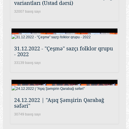
variantları (Ustad dərsi)
32007 baxış sayı
31.12.2022 - "Çeşmə" sazçı folklor qrupu
- 2022
33139 baxış sayı
24.12.2022 | "Aşıq Şəmşirin Qarabağ
səfəri"
30749 baxış sayı