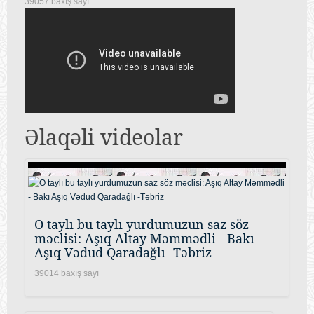
39057 baxış sayı
Əlaqəli videolar
O taylı bu taylı yurdumuzun saz söz
məclisi: Aşıq Altay Məmmədli - Bakı
Aşıq Vədud Qaradağlı -Təbriz
39014 baxış sayı