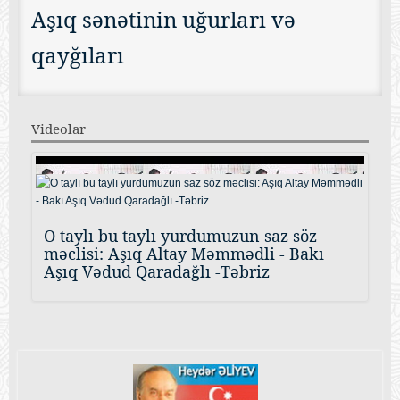
Aşıq sənətinin uğurları və
qayğıları
Videolar
O taylı bu taylı yurdumuzun saz söz
məclisi: Aşıq Altay Məmmədli - Bakı
Aşıq Vədud Qaradağlı -Təbriz