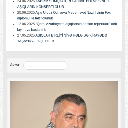
24.06.2025
AAB-nin SUMQAYIT REGİONAL BÖLMƏSİNDƏ
AŞIQLARIN KONSERTİ OLUB
20.06.2025
Aşıq Ulduz Quliyeva Mədəniyyət Nazirliyinin Fəxri
diplomu ilə təltif olunub
12.06.2025
“Qərbi Azərbaycan aşıqlarının dastan repertuarı” adlı
layihəyə başlanılıb
27.05.2025
AŞIQLAR BİRLİYİ NİYƏ HƏLƏ DƏ KİRAYƏDƏ
YAŞAYIR?- LAQEYDLİK
Axtar...