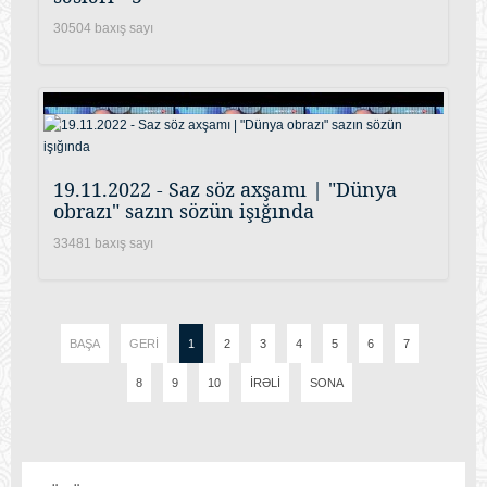
30504 baxış sayı
19.11.2022 - Saz söz axşamı | "Dünya
obrazı" sazın sözün işığında
33481 baxış sayı
BAŞA
GERI
1
2
3
4
5
6
7
8
9
10
İRƏLI
SONA