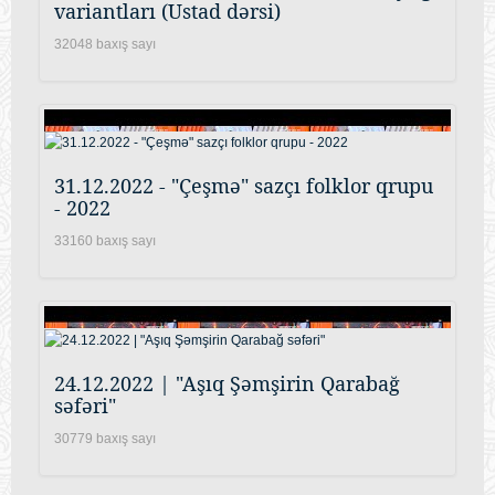
variantları (Ustad dərsi)
32048 baxış sayı
31.12.2022 - "Çeşmə" sazçı folklor qrupu
- 2022
33160 baxış sayı
24.12.2022 | "Aşıq Şəmşirin Qarabağ
səfəri"
30779 baxış sayı