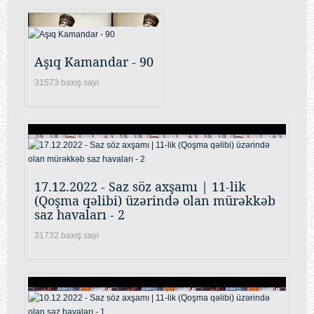
Aşıq Kamandar - 90
31573 baxış sayı
17.12.2022 - Saz söz axşamı | 11-lik
(Qoşma qəlibi) üzərində olan mürəkkəb
saz havaları - 2
31732 baxış sayı