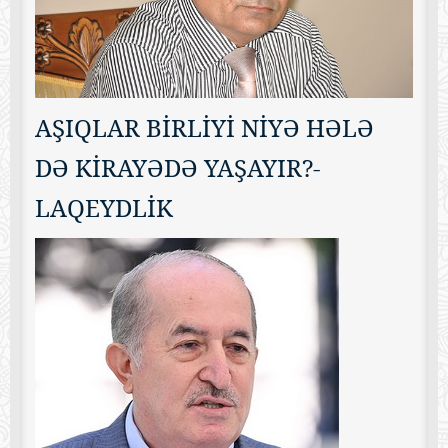
AŞIQLAR BİRLİYİ NİYƏ HƏLƏ
DƏ KİRAYƏDƏ YAŞAYIR?-
LAQEYDLİK