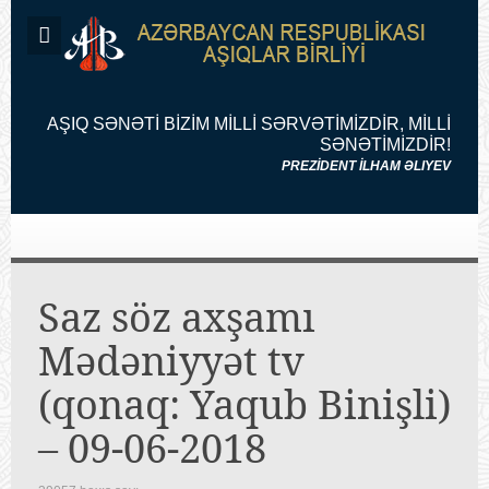
AŞIQ SƏNƏTİ BİZİM MİLLİ SƏRVƏTİMİZDİR, MİLLİ
SƏNƏTİMİZDİR!
PREZİDENT İLHAM ƏLIYEV
Saz söz axşamı
Mədəniyyət tv
(qonaq: Yaqub Binişli)
– 09-06-2018