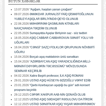
BÜTÜN
XƏBƏRLƏR
13.07.2026
“Aşığam, haqdan yanan çırağam”
09.07.2026
ƏMƏKDAR JURNALİST FAİQ QİSMƏTOĞLUNUN
YUBİLEYİ AŞIQLAR BİRLİYİNDƏ QEYD OLUNUB
22.06.2026
MƏHƏRRƏM QASIMLININ KİTABLARI
NAXÇIVANDA TƏQDİM OLUNUB
22.05.2026
Sumqayıtda Aşıqlar Birliyinin saz - söz tədbiri
18.05.2026
AŞIQ CABBAR CABBAROVUN SƏNƏT YOLU VƏ
UĞURLARI
16.04.2026
“CƏNGİ” SAZÇI FOLKLOR QRUPUNUN NÖVBƏTİ
UĞURU
15.04.2026
Borçalı aşıq məktəbinin ünlü sənətkarı
15.04.2026
“AZƏRBAYCAN AŞIQ YARADICILIĞINDA MİLLİ-
MƏNƏVİ DƏYƏRLƏRİN TƏCƏSSÜMÜ” MÖVZUSUNDA
SEMİNAR KEÇİRİLİB
04.02.2026
Xatirə Bəşirli professor, İLK AŞIQ ROMANI
29.01.2026
USTAD AŞIQ HÜSEYN ƏZİZOĞLU VƏFAT EDİB
23.01.2026
“Qərbi Azərbaycan aşıqlığı bu gün” adlı konsert
proqramı keçirilib
29.12.2025
CƏFƏR XAKİPUR AAB-NİN QONAĞI OLUB
12.12.2025
USTAD AŞIQ SƏDAQƏT RƏSULOVU DA İTİRDİK
12.12.2025
USTAD SƏNƏTKAR AŞIQ YAŞAR MƏHƏRRƏMOV