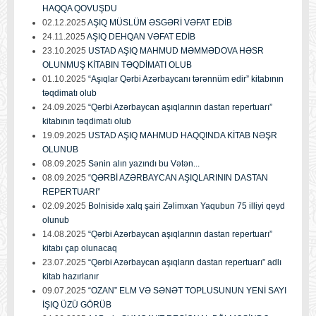
HAQQA QOVUŞDU
02.12.2025
AŞIQ MÜSLÜM ƏSGƏRİ VƏFAT EDİB
24.11.2025
AŞIQ DEHQAN VƏFAT EDİB
23.10.2025
USTAD AŞIQ MAHMUD MƏMMƏDOVA HƏSR
OLUNMUŞ KİTABIN TƏQDİMATI OLUB
01.10.2025
“Aşıqlar Qərbi Azərbaycanı tərənnüm edir” kitabının
təqdimatı olub
24.09.2025
“Qərbi Azərbaycan aşıqlarının dastan repertuarı”
kitabının təqdimatı olub
19.09.2025
USTAD AŞIQ MAHMUD HAQQINDA KİTAB NƏŞR
OLUNUB
08.09.2025
Sənin alın yazındı bu Vətən...
08.09.2025
“QƏRBİ AZƏRBAYCAN AŞIQLARININ DASTAN
REPERTUARI”
02.09.2025
Bolnisidə xalq şairi Zəlimxan Yaqubun 75 illiyi qeyd
olunub
14.08.2025
“Qərbi Azərbaycan aşıqlarının dastan repertuarı”
kitabı çap olunacaq
23.07.2025
“Qərbi Azərbaycan aşıqların dastan repertuarı” adlı
kitab hazırlanır
09.07.2025
“OZAN” ELM VƏ SƏNƏT TOPLUSUNUN YENİ SAYI
İŞIQ ÜZÜ GÖRÜB