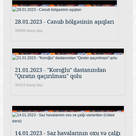
28.01.2023 - Cənub bölgəsinin aşıqları
35885 baxış sayı
21.01.2023 - "Koroğlu" dastanından
"Qıratın qaçırılması" qolu
30415 baxış sayı
14.01.2023 - Saz havalarının oxu və çalğı