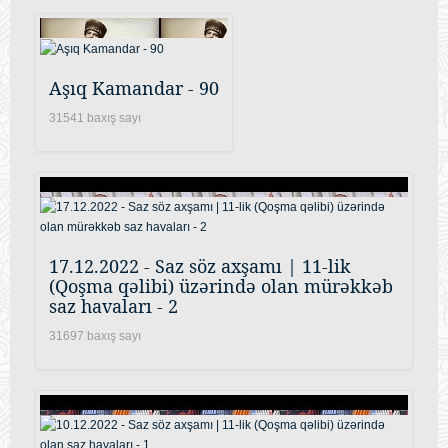
Aşıq Kamandar - 90
31541 baxış sayı
17.12.2022 - Saz söz axşamı | 11-lik
(Qoşma qəlibi) üzərində olan mürəkkəb
saz havaları - 2
31697 baxış sayı