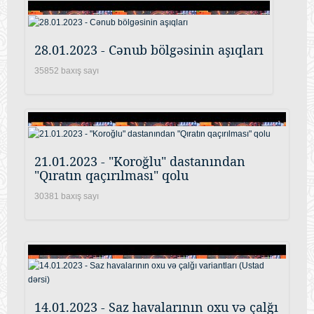
28.01.2023 - Cənub bölgəsinin aşıqları
35852 baxış sayı
21.01.2023 - "Koroğlu" dastanından
"Qıratın qaçırılması" qolu
30381 baxış sayı
14.01.2023 - Saz havalarının oxu və çalğı