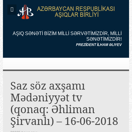
AŞIQ SƏNƏTİ BİZİM MİLLİ SƏRVƏTİMİZDİR, MİLLİ
SƏNƏTİMİZDİR!
PREZİDENT İLHAM ƏLIYEV
Saz söz axşamı
Mədəniyyət tv
(qonaq: Əhliman
Şirvanlı) – 16-06-2018