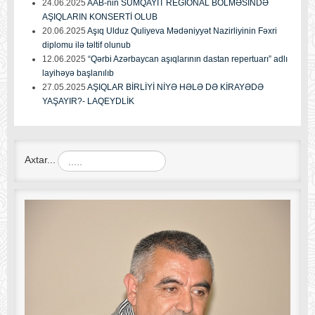
24.06.2025
AAB-nin SUMQAYIT REGİONAL BÖLMƏSİNDƏ
AŞIQLARIN KONSERTİ OLUB
20.06.2025
Aşıq Ulduz Quliyeva Mədəniyyət Nazirliyinin Fəxri
diplomu ilə təltif olunub
12.06.2025
“Qərbi Azərbaycan aşıqlarının dastan repertuarı” adlı
layihəyə başlanılıb
27.05.2025
AŞIQLAR BİRLİYİ NİYƏ HƏLƏ DƏ KİRAYƏDƏ
YAŞAYIR?- LAQEYDLİK
Axtar...