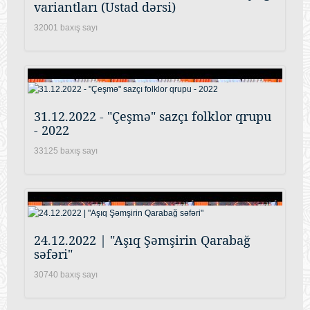
variantları (Ustad dərsi)
32001 baxış sayı
31.12.2022 - "Çeşmə" sazçı folklor qrupu
- 2022
33125 baxış sayı
24.12.2022 | "Aşıq Şəmşirin Qarabağ
səfəri"
30740 baxış sayı