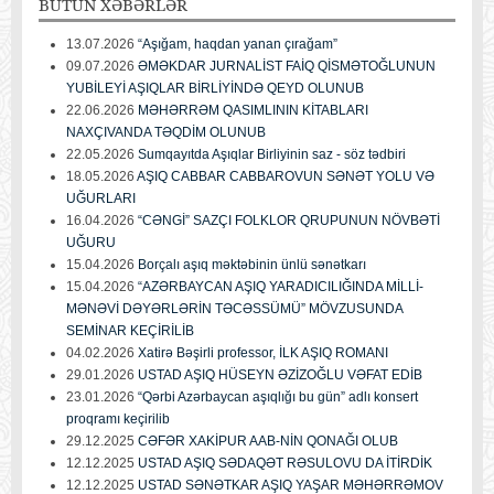
BÜTÜN
XƏBƏRLƏR
13.07.2026
“Aşığam, haqdan yanan çırağam”
09.07.2026
ƏMƏKDAR JURNALİST FAİQ QİSMƏTOĞLUNUN
YUBİLEYİ AŞIQLAR BİRLİYİNDƏ QEYD OLUNUB
22.06.2026
MƏHƏRRƏM QASIMLININ KİTABLARI
NAXÇIVANDA TƏQDİM OLUNUB
22.05.2026
Sumqayıtda Aşıqlar Birliyinin saz - söz tədbiri
18.05.2026
AŞIQ CABBAR CABBAROVUN SƏNƏT YOLU VƏ
UĞURLARI
16.04.2026
“CƏNGİ” SAZÇI FOLKLOR QRUPUNUN NÖVBƏTİ
UĞURU
15.04.2026
Borçalı aşıq məktəbinin ünlü sənətkarı
15.04.2026
“AZƏRBAYCAN AŞIQ YARADICILIĞINDA MİLLİ-
MƏNƏVİ DƏYƏRLƏRİN TƏCƏSSÜMÜ” MÖVZUSUNDA
SEMİNAR KEÇİRİLİB
04.02.2026
Xatirə Bəşirli professor, İLK AŞIQ ROMANI
29.01.2026
USTAD AŞIQ HÜSEYN ƏZİZOĞLU VƏFAT EDİB
23.01.2026
“Qərbi Azərbaycan aşıqlığı bu gün” adlı konsert
proqramı keçirilib
29.12.2025
CƏFƏR XAKİPUR AAB-NİN QONAĞI OLUB
12.12.2025
USTAD AŞIQ SƏDAQƏT RƏSULOVU DA İTİRDİK
12.12.2025
USTAD SƏNƏTKAR AŞIQ YAŞAR MƏHƏRRƏMOV