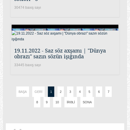
30474 baxış sayı
19.11.2022 - Saz söz axşamı | "Dünya
obrazı" sazın sözün işığında
33445 baxış sayı
BAŞA
GERI
1
2
3
4
5
6
7
8
9
10
İRƏLI
SONA