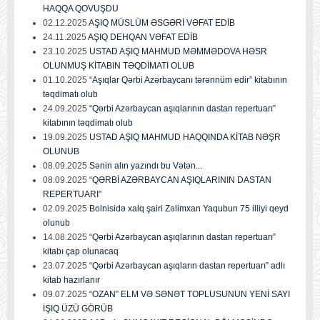
HAQQA QOVUŞDU
02.12.2025
AŞIQ MÜSLÜM ƏSGƏRİ VƏFAT EDİB
24.11.2025
AŞIQ DEHQAN VƏFAT EDİB
23.10.2025
USTAD AŞIQ MAHMUD MƏMMƏDOVA HƏSR
OLUNMUŞ KİTABIN TƏQDİMATI OLUB
01.10.2025
“Aşıqlar Qərbi Azərbaycanı tərənnüm edir” kitabının
təqdimatı olub
24.09.2025
“Qərbi Azərbaycan aşıqlarının dastan repertuarı”
kitabının təqdimatı olub
19.09.2025
USTAD AŞIQ MAHMUD HAQQINDA KİTAB NƏŞR
OLUNUB
08.09.2025
Sənin alın yazındı bu Vətən...
08.09.2025
“QƏRBİ AZƏRBAYCAN AŞIQLARININ DASTAN
REPERTUARI”
02.09.2025
Bolnisidə xalq şairi Zəlimxan Yaqubun 75 illiyi qeyd
olunub
14.08.2025
“Qərbi Azərbaycan aşıqlarının dastan repertuarı”
kitabı çap olunacaq
23.07.2025
“Qərbi Azərbaycan aşıqların dastan repertuarı” adlı
kitab hazırlanır
09.07.2025
“OZAN” ELM VƏ SƏNƏT TOPLUSUNUN YENİ SAYI
İŞIQ ÜZÜ GÖRÜB