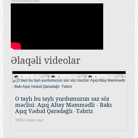
39335 baxış sayı
Əlaqəli videolar
O taylı bu taylı yurdumuzun saz söz
məclisi: Aşıq Altay Məmmədli - Bakı
Aşıq Vədud Qaradağlı -Təbriz
38961 baxış sayı