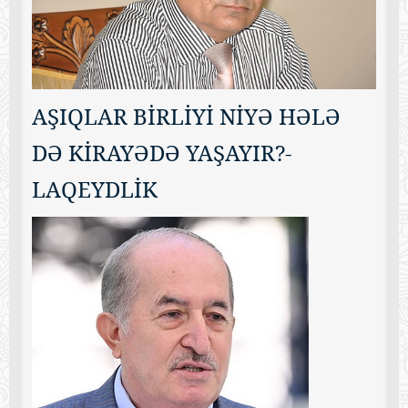
AŞIQLAR BİRLİYİ NİYƏ HƏLƏ
DƏ KİRAYƏDƏ YAŞAYIR?-
LAQEYDLİK