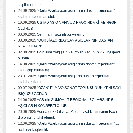
təqdimatı olub
24.09.2025
“Qərbi Azərbaycan aşıqlarının dastan repertuarı”
kitabının təqdimatı olub
19.09.2025
USTAD AŞIQ MAHMUD HAQQINDA KİTAB NƏŞR
OLUNUB
08.09.2025
Sənin alın yazındı bu Vətən...
08.09.2025
“QƏRBİ AZƏRBAYCAN AŞIQLARININ DASTAN
REPERTUARI”
02.09.2025
Bolnisidə xalq şairi Zəlimxan Yaqubun 75 illiyi qeyd
olunub
14.08.2025
“Qərbi Azərbaycan aşıqlarının dastan repertuarı”
kitabı çap olunacaq
23.07.2025
“Qərbi Azərbaycan aşıqların dastan repertuarı” adlı
kitab hazırlanır
09.07.2025
“OZAN” ELM VƏ SƏNƏT TOPLUSUNUN YENİ SAYI
İŞIQ ÜZÜ GÖRÜB
24.06.2025
AAB-nin SUMQAYIT REGİONAL BÖLMƏSİNDƏ
AŞIQLARIN KONSERTİ OLUB
20.06.2025
Aşıq Ulduz Quliyeva Mədəniyyət Nazirliyinin Fəxri
diplomu ilə təltif olunub
12.06.2025
“Qərbi Azərbaycan aşıqlarının dastan repertuarı” adlı
layihəyə başlanılıb