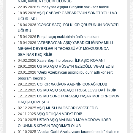
NAXÇIVANDA TƏQDİM OLUNUB
22.05.2026
Sumqayıtda Aşıqlar Birliyinin saz - söz tədbiri
18.05.2026
AŞIQ CABBAR CABBAROVUN SƏNƏT YOLU VƏ
UĞURLARI
16.04.2026
“CƏNGİ” SAZÇI FOLKLOR QRUPUNUN NÖVBƏTİ
UĞURU
15.04.2026
Borçalı aşıq məktəbinin ünlü sənətkarı
15.04.2026
“AZƏRBAYCAN AŞIQ YARADICILIĞINDA MİLLİ-
MƏNƏVİ DƏYƏRLƏRİN TƏCƏSSÜMÜ” MÖVZUSUNDA
SEMİNAR KEÇİRİLİB
04.02.2026
Xatirə Bəşirli professor, İLK AŞIQ ROMANI
29.01.2026
USTAD AŞIQ HÜSEYN ƏZİZOĞLU VƏFAT EDİB
23.01.2026
“Qərbi Azərbaycan aşıqlığı bu gün” adlı konsert
proqramı keçirilib
29.12.2025
CƏFƏR XAKİPUR AAB-NİN QONAĞI OLUB
12.12.2025
USTAD AŞIQ SƏDAQƏT RƏSULOVU DA İTİRDİK
12.12.2025
USTAD SƏNƏTKAR AŞIQ YAŞAR MƏHƏRRƏMOV
HAQQA QOVUŞDU
02.12.2025
AŞIQ MÜSLÜM ƏSGƏRİ VƏFAT EDİB
24.11.2025
AŞIQ DEHQAN VƏFAT EDİB
23.10.2025
USTAD AŞIQ MAHMUD MƏMMƏDOVA HƏSR
OLUNMUŞ KİTABIN TƏQDİMATI OLUB
01.10.2025
“Aşıqlar Qərbi Azərbaycanı tərənnüm edir” kitabının