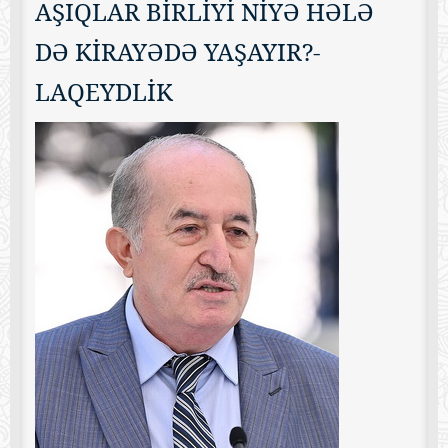
AŞIQLAR BİRLİYİ NİYƏ HƏLƏ
DƏ KİRAYƏDƏ YAŞAYIR?-
LAQEYDLİK