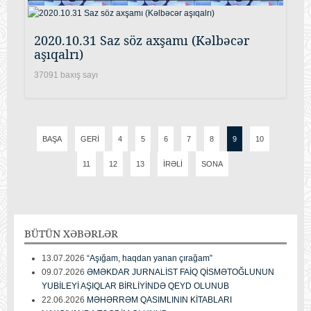
2020.10.31 Saz söz axşamı (Kəlbəcər
aşıqalrı)
37091 baxış sayı
BAŞA
GERI
4
5
6
7
8
9
10
11
12
13
İRƏLI
SONA
BÜTÜN
XƏBƏRLƏR
13.07.2026
“Aşığam, haqdan yanan çırağam”
09.07.2026
ƏMƏKDAR JURNALİST FAİQ QİSMƏTOĞLUNUN
YUBİLEYİ AŞIQLAR BİRLİYİNDƏ QEYD OLUNUB
22.06.2026
MƏHƏRRƏM QASIMLININ KİTABLARI