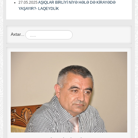
27.05.2025
AŞIQLAR BİRLİYİ NİYƏ HƏLƏ DƏ KİRAYƏDƏ
YAŞAYIR?- LAQEYDLİK
Axtar...