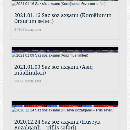
2021.01.16 Saz söz axşamı (Koroğlunun
Ərzurum səfəri)
37808 baxış sayı
2021.01.09 Saz söz axşamı (Aşıq
müəllimləri)
39080 baxış sayı
2020.12.24 Saz söz axşamı (Hüseyn
Bozalqanlı – Tiflis səfəri)