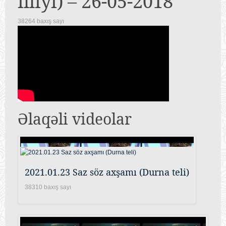
illiyi) – 26-05-2018
38264 baxış sayı
Əlaqəli videolar
2021.01.23 Saz söz axşamı (Durna teli)
38310 baxış sayı