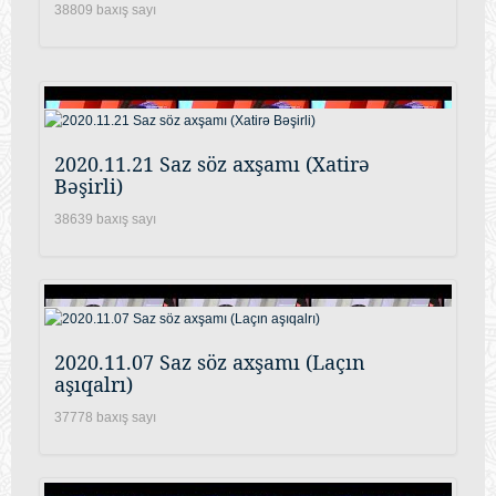
38809 baxış sayı
2020.11.21 Saz söz axşamı (Xatirə
Bəşirli)
38639 baxış sayı
2020.11.07 Saz söz axşamı (Laçın
aşıqalrı)
37778 baxış sayı