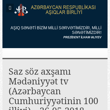
AŞIQ SƏNƏTİ BİZİM MİLLİ SƏRVƏTİMİZDİR, MİLLİ
SƏNƏTİMİZDİR!
PREZİDENT İLHAM ƏLIYEV
Saz söz axşamı
Mədəniyyət tv
(Azərbaycan
Cumhuriyyətinin 100