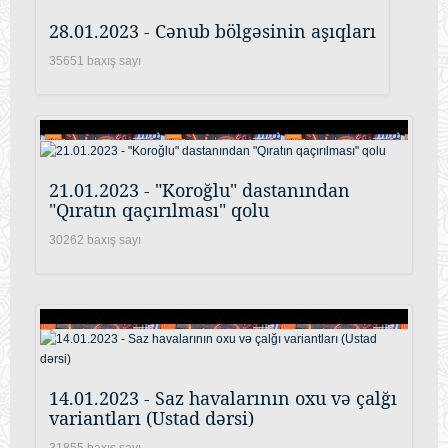
28.01.2023 - Cənub bölgəsinin aşıqları
35651 baxış sayı
21.01.2023 - "Koroğlu" dastanından
"Qıratın qaçırılması" qolu
30262 baxış sayı
14.01.2023 - Saz havalarının oxu və çalğı
variantları (Ustad dərsi)
31855 baxış sayı