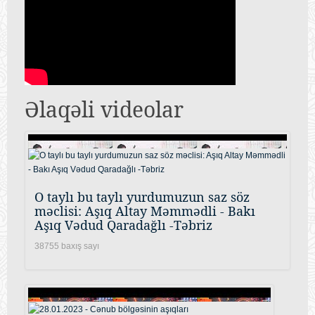
Əlaqəli videolar
O taylı bu taylı yurdumuzun saz söz
məclisi: Aşıq Altay Məmmədli - Bakı
Aşıq Vədud Qaradağlı -Təbriz
38755 baxış sayı