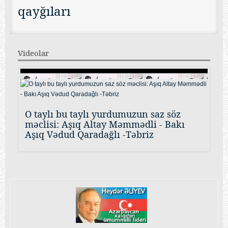
qayğıları
Videolar
O taylı bu taylı yurdumuzun saz söz
məclisi: Aşıq Altay Məmmədli - Bakı
Aşıq Vədud Qaradağlı -Təbriz