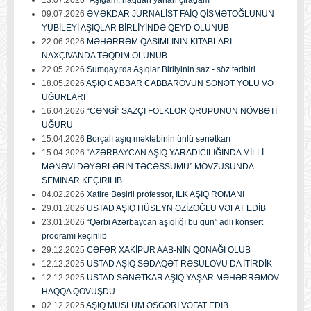
09.07.2026
ƏMƏKDAR JURNALİST FAİQ QİSMƏTOĞLUNUN
YUBİLEYİ AŞIQLAR BİRLİYİNDƏ QEYD OLUNUB
22.06.2026
MƏHƏRRƏM QASIMLININ KİTABLARI
NAXÇIVANDA TƏQDİM OLUNUB
22.05.2026
Sumqayıtda Aşıqlar Birliyinin saz - söz tədbiri
18.05.2026
AŞIQ CABBAR CABBAROVUN SƏNƏT YOLU VƏ
UĞURLARI
16.04.2026
“CƏNGİ” SAZÇI FOLKLOR QRUPUNUN NÖVBƏTİ
UĞURU
15.04.2026
Borçalı aşıq məktəbinin ünlü sənətkarı
15.04.2026
“AZƏRBAYCAN AŞIQ YARADICILIĞINDA MİLLİ-
MƏNƏVİ DƏYƏRLƏRİN TƏCƏSSÜMÜ” MÖVZUSUNDA
SEMİNAR KEÇİRİLİB
04.02.2026
Xatirə Bəşirli professor, İLK AŞIQ ROMANI
29.01.2026
USTAD AŞIQ HÜSEYN ƏZİZOĞLU VƏFAT EDİB
23.01.2026
“Qərbi Azərbaycan aşıqlığı bu gün” adlı konsert
proqramı keçirilib
29.12.2025
CƏFƏR XAKİPUR AAB-NİN QONAĞI OLUB
12.12.2025
USTAD AŞIQ SƏDAQƏT RƏSULOVU DA İTİRDİK
12.12.2025
USTAD SƏNƏTKAR AŞIQ YAŞAR MƏHƏRRƏMOV
HAQQA QOVUŞDU
02.12.2025
AŞIQ MÜSLÜM ƏSGƏRİ VƏFAT EDİB