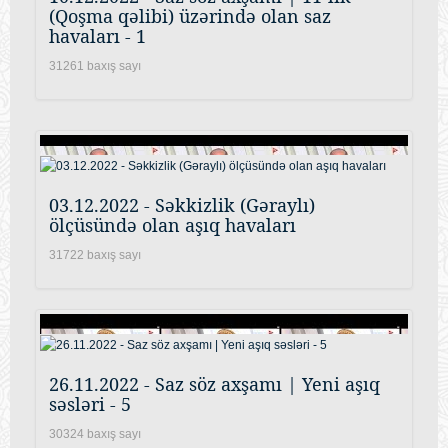
(Qoşma qəlibi) üzərində olan saz
havaları - 1
31261 baxış sayı
03.12.2022 - Səkkizlik (Gəraylı)
ölçüsündə olan aşıq havaları
31722 baxış sayı
26.11.2022 - Saz söz axşamı | Yeni aşıq
səsləri - 5
30324 baxış sayı