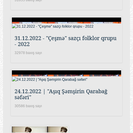
31.12.2022 - "Çeşmə" sazçı folklor qrupu
- 2022
32978 baxış sayı
24.12.2022 | "Aşıq Şəmşirin Qarabağ
səfəri"
30586 baxış sayı