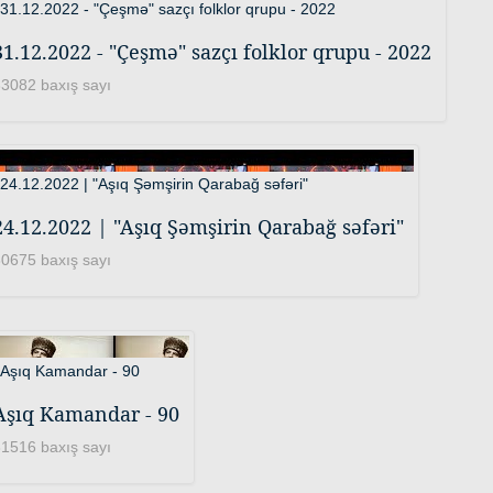
31.12.2022 - "Çeşmə" sazçı folklor qrupu - 2022
3082 baxış sayı
24.12.2022 | "Aşıq Şəmşirin Qarabağ səfəri"
0675 baxış sayı
Aşıq Kamandar - 90
1516 baxış sayı