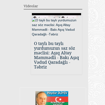
Videolar
O taylı bu taylı
yurdumuzun saz söz
məclisi: Aşıq Altay
Məmmədli - Bakı Aşıq
Vədud Qaradağlı -
Təbriz