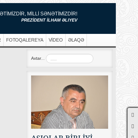
ƏTİMİZDİR, MİLLİ SƏNƏTİMİZDİR!
PREZİDENT İLHAM ƏLIYEV
R
FOTOQALEREYA
VİDEO
ƏLAQƏ
Axtar...
AŞIQLAR BİRLİYİ