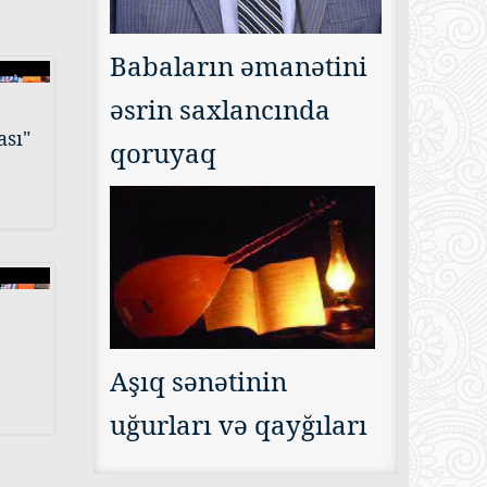
Babaların əmanətini
əsrin saxlancında
ası"
qoruyaq
Aşıq sənətinin
uğurları və qayğıları