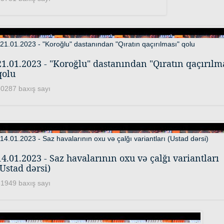
21.01.2023 - "Koroğlu" dastanından "Qıratın qaçırılm
qolu
0287 baxış sayı
14.01.2023 - Saz havalarının oxu və çalğı variantları
(Ustad dərsi)
1949 baxış sayı