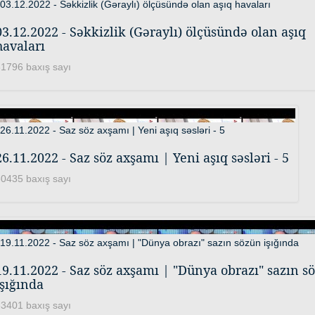
03.12.2022 - Səkkizlik (Gəraylı) ölçüsündə olan aşıq
havaları
1796 baxış sayı
26.11.2022 - Saz söz axşamı | Yeni aşıq səsləri - 5
0435 baxış sayı
19.11.2022 - Saz söz axşamı | "Dünya obrazı" sazın s
işığında
3401 baxış sayı