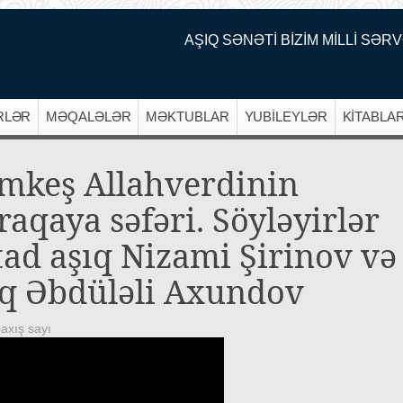
AŞIQ SƏNƏTİ BİZİM MİLLİ SƏRV
RLƏR
MƏQALƏLƏR
MƏKTUBLAR
YUBİLEYLƏR
KİTABLA
mkeş Allahverdinin
aqaya səfəri. Söyləyirlər
tad aşıq Nizami Şirinov və
ıq Əbdüləli Axundov
axış sayı