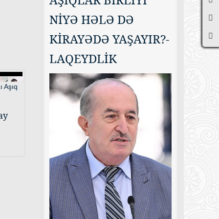
NİYƏ HƏLƏ DƏ
KİRAYƏDƏ YAŞAYIR?-
LAQEYDLİK
ay