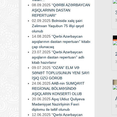
08.09.2025
“QƏRBİ AZƏRBAYCAN
AŞIQLARININ DASTAN
REPERTUARI”
3
02.09.2025
Bolnisidə xalq şairi
Zəlimxan Yaqubun 75 illiyi qeyd
olunub
14.08.2025
“Qərbi Azərbaycan
aşıqlarının dastan repertuarı” kitabı
çap olunacaq
23.07.2025
“Qərbi Azərbaycan
aşıqların dastan repertuarı” adlı
3
kitab hazırlanır
09.07.2025
“OZAN” ELM VƏ
SƏNƏT TOPLUSUNUN YENİ SAYI
İŞIQ ÜZÜ GÖRÜB
24.06.2025
AAB-nin SUMQAYIT
REGİONAL BÖLMƏSİNDƏ
AŞIQLARIN KONSERTİ OLUB
20.06.2025
Aşıq Ulduz Quliyeva
Mədəniyyət Nazirliyinin Fəxri
3
diplomu ilə təltif olunub
12.06.2025
“Qərbi Azərbaycan