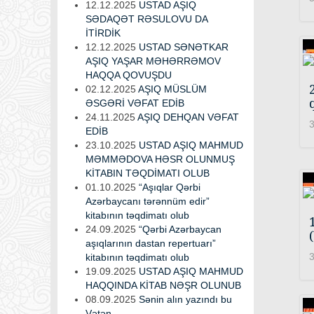
12.12.2025
USTAD AŞIQ
SƏDAQƏT RƏSULOVU DA
İTİRDİK
12.12.2025
USTAD SƏNƏTKAR
AŞIQ YAŞAR MƏHƏRRƏMOV
HAQQA QOVUŞDU
02.12.2025
AŞIQ MÜSLÜM
ƏSGƏRİ VƏFAT EDİB
24.11.2025
AŞIQ DEHQAN VƏFAT
3
EDİB
23.10.2025
USTAD AŞIQ MAHMUD
MƏMMƏDOVA HƏSR OLUNMUŞ
KİTABIN TƏQDİMATI OLUB
01.10.2025
“Aşıqlar Qərbi
Azərbaycanı tərənnüm edir”
kitabının təqdimatı olub
24.09.2025
“Qərbi Azərbaycan
aşıqlarının dastan repertuarı”
3
kitabının təqdimatı olub
19.09.2025
USTAD AŞIQ MAHMUD
HAQQINDA KİTAB NƏŞR OLUNUB
08.09.2025
Sənin alın yazındı bu
Vətən...