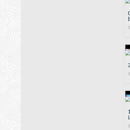
3
3
3