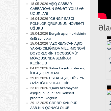
18.05.2026
AŞIQ CABBAR
CABBAROVUN SƏNƏT YOLU VƏ
UĞURLARI
16.04.2026
“CƏNGİ” SAZÇI
FOLKLOR QRUPUNUN NÖVBƏTİ
Əla
UĞURU
15.04.2026
Borçalı aşıq məktəbinin
ünlü sənətkarı
15.04.2026
“AZƏRBAYCAN AŞIQ
YARADICILIĞINDA MİLLİ-MƏNƏVİ
DƏYƏRLƏRİN TƏCƏSSÜMÜ”
MÖVZUSUNDA SEMİNAR
KEÇİRİLİB
04.02.2026
Xatirə Bəşirli professor,
3
İLK AŞIQ ROMANI
29.01.2026
USTAD AŞIQ HÜSEYN
ƏZİZOĞLU VƏFAT EDİB
23.01.2026
“Qərbi Azərbaycan
aşıqlığı bu gün” adlı konsert
proqramı keçirilib
29.12.2025
CƏFƏR XAKİPUR
AAB-NİN QONAĞI OLUB
3