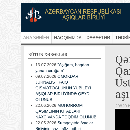
ANA SƏHİFƏ
HAQQIMIZDA
XƏBƏRLƏR
TƏDBİ
BÜTÜN
XƏBƏRLƏR
Qə
13.07.2026
“Aşığam, haqdan
Qar
yanan çırağam”
09.07.2026
ƏMƏKDAR
Us
JURNALİST FAİQ
QİSMƏTOĞLUNUN YUBİLEYİ
aş
AŞIQLAR BİRLİYİNDƏ QEYD
OLUNUB
22.06.2026
MƏHƏRRƏM
29820 b
QASIMLININ KİTABLARI
NAXÇIVANDA TƏQDİM OLUNUB
22.05.2026
Sumqayıtda Aşıqlar
Birliyinin saz - söz tədbiri