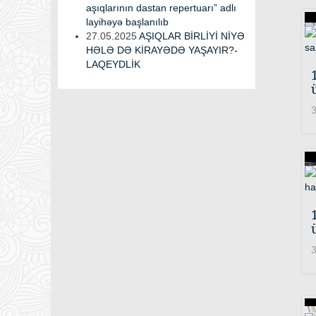
aşıqlarının dastan repertuarı” adlı
layihəyə başlanılıb
27.05.2025
AŞIQLAR BİRLİYİ NİYƏ
HƏLƏ DƏ KİRAYƏDƏ YAŞAYIR?-
LAQEYDLİK
3
3