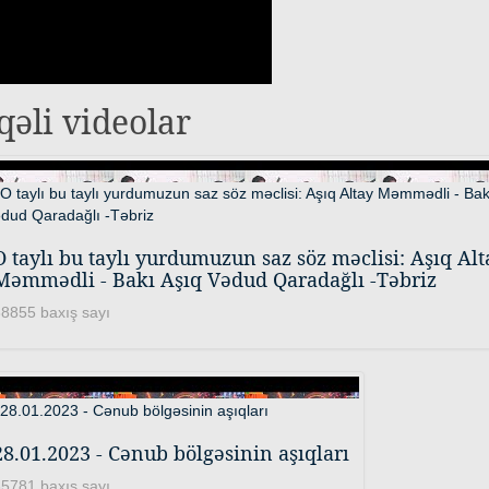
qəli videolar
O taylı bu taylı yurdumuzun saz söz məclisi: Aşıq Alt
Məmmədli - Bakı Aşıq Vədud Qaradağlı -Təbriz
8855 baxış sayı
28.01.2023 - Cənub bölgəsinin aşıqları
5781 baxış sayı