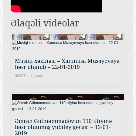
Əlaqəli videolar
Musiqi xəzinəsi – Xanmusa Musayevaya
həsr olunub – 22-01-2019
38307 baxış sayı
Əmrah Gülməmmədovun 110 illiyinə
həsr olunmuş yubiley gecəsi – 13-01-
2019