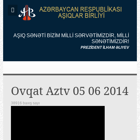
AŞIQ SƏNƏTİ BİZİM MİLLİ SƏRVƏTİMİZDİR, MİLLİ
SƏNƏTİMİZDİR!
PREZİDENT İLHAM ƏLIYEV
Ovqat Aztv 05 06 2014
38916 baxış sayı