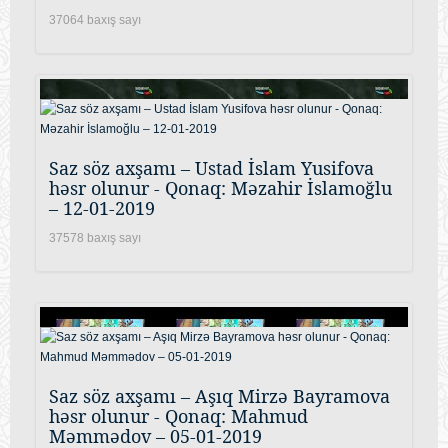
37064 baxış sayı
Saz söz axşamı – Ustad İslam Yusifova
həsr olunur - Qonaq: Məzahir İslamoğlu
– 12-01-2019
37578 baxış sayı
Saz söz axşamı – Aşıq Mirzə Bayramova
həsr olunur - Qonaq: Mahmud
Məmmədov – 05-01-2019