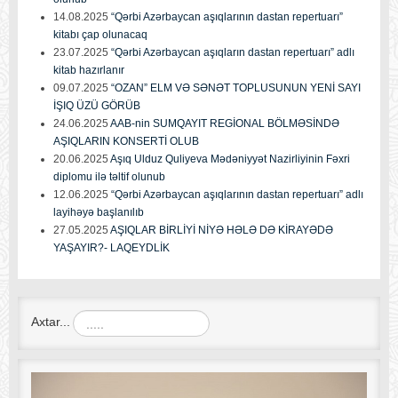
14.08.2025
“Qərbi Azərbaycan aşıqlarının dastan repertuarı”
kitabı çap olunacaq
23.07.2025
“Qərbi Azərbaycan aşıqların dastan repertuarı” adlı
kitab hazırlanır
09.07.2025
“OZAN” ELM VƏ SƏNƏT TOPLUSUNUN YENİ SAYI
İŞIQ ÜZÜ GÖRÜB
24.06.2025
AAB-nin SUMQAYIT REGİONAL BÖLMƏSİNDƏ
AŞIQLARIN KONSERTİ OLUB
20.06.2025
Aşıq Ulduz Quliyeva Mədəniyyət Nazirliyinin Fəxri
diplomu ilə təltif olunub
12.06.2025
“Qərbi Azərbaycan aşıqlarının dastan repertuarı” adlı
layihəyə başlanılıb
27.05.2025
AŞIQLAR BİRLİYİ NİYƏ HƏLƏ DƏ KİRAYƏDƏ
YAŞAYIR?- LAQEYDLİK
Axtar...