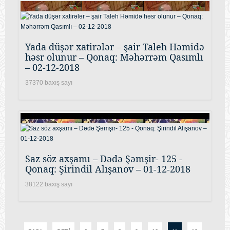
Yada düşər xatirələr – şair Taleh Həmidə
həsr olunur – Qonaq: Məhərrəm Qasımlı
– 02-12-2018
37370 baxış sayı
Saz söz axşamı – Dədə Şəmşir- 125 -
Qonaq: Şirindil Alışanov – 01-12-2018
38122 baxış sayı