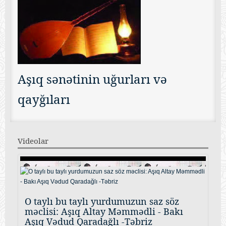
Aşıq sənətinin uğurları və
qayğıları
Videolar
O taylı bu taylı yurdumuzun saz söz
məclisi: Aşıq Altay Məmmədli - Bakı
Aşıq Vədud Qaradağlı -Təbriz