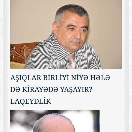
AŞIQLAR BİRLİYİ NİYƏ HƏLƏ
DƏ KİRAYƏDƏ YAŞAYIR?-
LAQEYDLİK