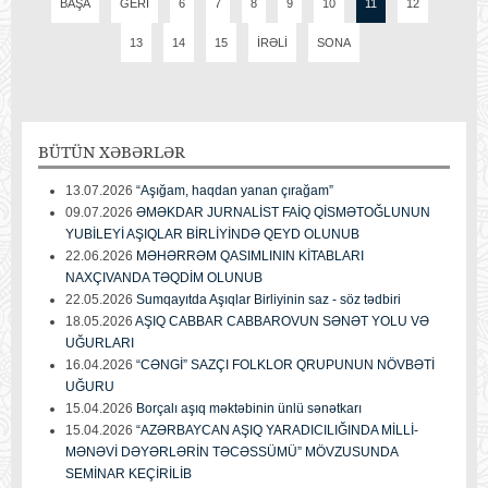
BAŞA
GERI
6
7
8
9
10
11
12
13
14
15
İRƏLI
SONA
BÜTÜN
XƏBƏRLƏR
13.07.2026
“Aşığam, haqdan yanan çırağam”
09.07.2026
ƏMƏKDAR JURNALİST FAİQ QİSMƏTOĞLUNUN
YUBİLEYİ AŞIQLAR BİRLİYİNDƏ QEYD OLUNUB
22.06.2026
MƏHƏRRƏM QASIMLININ KİTABLARI
NAXÇIVANDA TƏQDİM OLUNUB
22.05.2026
Sumqayıtda Aşıqlar Birliyinin saz - söz tədbiri
18.05.2026
AŞIQ CABBAR CABBAROVUN SƏNƏT YOLU VƏ
UĞURLARI
16.04.2026
“CƏNGİ” SAZÇI FOLKLOR QRUPUNUN NÖVBƏTİ
UĞURU
15.04.2026
Borçalı aşıq məktəbinin ünlü sənətkarı
15.04.2026
“AZƏRBAYCAN AŞIQ YARADICILIĞINDA MİLLİ-
MƏNƏVİ DƏYƏRLƏRİN TƏCƏSSÜMÜ” MÖVZUSUNDA
SEMİNAR KEÇİRİLİB