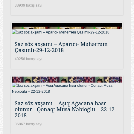
38939 baxış sayı
Saz söz axşamı – Aparıcı- Məhərrəm
Qasımlı-29-12-2018
40256 baxış sayı
Saz söz axşamı – Aşıq Ağacana həsr
olunur - Qonaq: Musa Nəbioğlu – 22-12-
2018
36867 baxış sayı