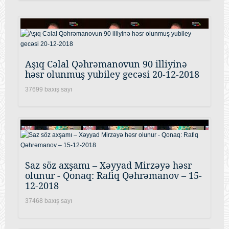
Aşıq Cəlal Qəhrəmanovun 90 illiyinə
həsr olunmuş yubiley gecəsi 20-12-2018
37699 baxış sayı
Saz söz axşamı – Xəyyad Mirzəyə həsr
olunur - Qonaq: Rafiq Qəhrəmanov – 15-
12-2018
37468 baxış sayı