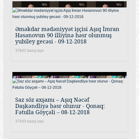
Əməkdar mədəniyyət işçisi Aşıq İmran
Həsənovun 90 illiyinə həsr olunmuş
yubiley gecəsi - 09-12-2018
37842 baxış sayı
Saz söz axşamı – Aşıq Nəcəf
Daşkəndliyə həsr olunur - Qonaq:
Fətulla Göyçəli – 08-12-2018
37543 baxış sayı