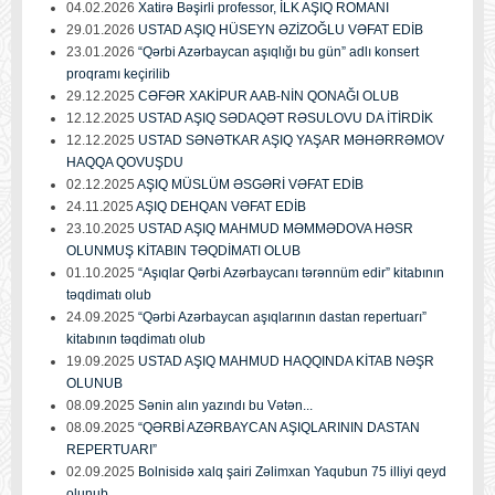
04.02.2026
Xatirə Bəşirli professor, İLK AŞIQ ROMANI
29.01.2026
USTAD AŞIQ HÜSEYN ƏZİZOĞLU VƏFAT EDİB
23.01.2026
“Qərbi Azərbaycan aşıqlığı bu gün” adlı konsert
proqramı keçirilib
29.12.2025
CƏFƏR XAKİPUR AAB-NİN QONAĞI OLUB
12.12.2025
USTAD AŞIQ SƏDAQƏT RƏSULOVU DA İTİRDİK
12.12.2025
USTAD SƏNƏTKAR AŞIQ YAŞAR MƏHƏRRƏMOV
HAQQA QOVUŞDU
02.12.2025
AŞIQ MÜSLÜM ƏSGƏRİ VƏFAT EDİB
24.11.2025
AŞIQ DEHQAN VƏFAT EDİB
23.10.2025
USTAD AŞIQ MAHMUD MƏMMƏDOVA HƏSR
OLUNMUŞ KİTABIN TƏQDİMATI OLUB
01.10.2025
“Aşıqlar Qərbi Azərbaycanı tərənnüm edir” kitabının
təqdimatı olub
24.09.2025
“Qərbi Azərbaycan aşıqlarının dastan repertuarı”
kitabının təqdimatı olub
19.09.2025
USTAD AŞIQ MAHMUD HAQQINDA KİTAB NƏŞR
OLUNUB
08.09.2025
Sənin alın yazındı bu Vətən...
08.09.2025
“QƏRBİ AZƏRBAYCAN AŞIQLARININ DASTAN
REPERTUARI”
02.09.2025
Bolnisidə xalq şairi Zəlimxan Yaqubun 75 illiyi qeyd
olunub