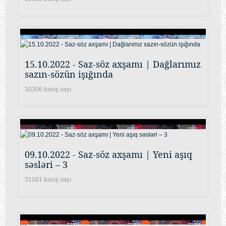
15.10.2022 - Saz-söz axşamı | Dağlarımız
sazın-sözün işığında
30306 baxış sayı
09.10.2022 - Saz-söz axşamı | Yeni aşıq
səsləri – 3
31081 baxış sayı