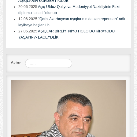
AŞIQLARIN KONSERTİ OLUB
20.06.2025
Aşıq Ulduz Quliyeva Mədəniyyət Nazirliyinin Fəxri
diplomu ilə təltif olunub
12.06.2025
“Qərbi Azərbaycan aşıqlarının dastan repertuarı” adlı
layihəyə başlanılıb
27.05.2025
AŞIQLAR BİRLİYİ NİYƏ HƏLƏ DƏ KİRAYƏDƏ
YAŞAYIR?- LAQEYDLİK
Axtar...