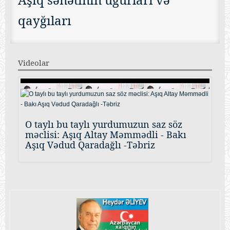
qayğıları
Videolar
O taylı bu taylı yurdumuzun saz söz
məclisi: Aşıq Altay Məmmədli - Bakı
Aşıq Vədud Qaradağlı -Təbriz