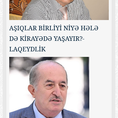
AŞIQLAR BİRLİYİ NİYƏ HƏLƏ
DƏ KİRAYƏDƏ YAŞAYIR?-
LAQEYDLİK