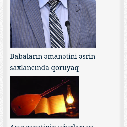
Babaların əmanətini əsrin
saxlancında qoruyaq
Aşıq sənətinin uğurları və