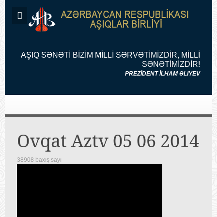
AŞIQ SƏNƏTİ BİZİM MİLLİ SƏRVƏTİMİZDİR, MİLLİ
SƏNƏTİMİZDİR!
PREZİDENT İLHAM ƏLIYEV
Ovqat Aztv 05 06 2014
38908 baxış sayı