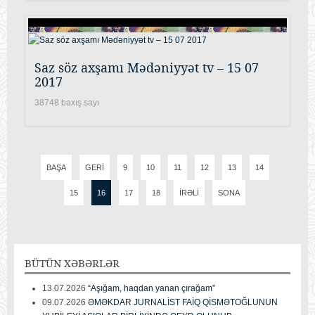
Saz söz axşamı Mədəniyyət tv – 15 07
2017
38748 baxış sayı
BAŞA
GERI
9
10
11
12
13
14
15
16
17
18
İRƏLI
SONA
BÜTÜN
XƏBƏRLƏR
13.07.2026
“Aşığam, haqdan yanan çırağam”
09.07.2026
ƏMƏKDAR JURNALİST FAİQ QİSMƏTOĞLUNUN