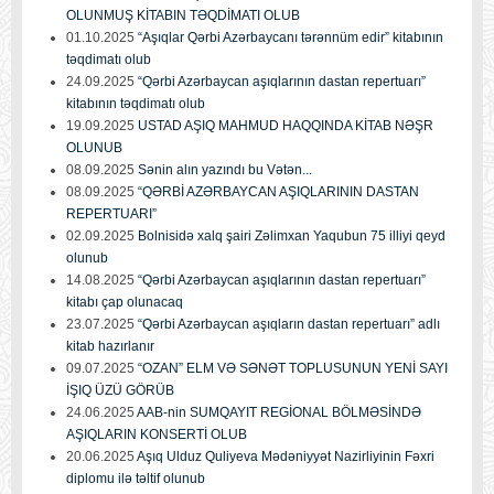
OLUNMUŞ KİTABIN TƏQDİMATI OLUB
01.10.2025
“Aşıqlar Qərbi Azərbaycanı tərənnüm edir” kitabının
təqdimatı olub
24.09.2025
“Qərbi Azərbaycan aşıqlarının dastan repertuarı”
kitabının təqdimatı olub
19.09.2025
USTAD AŞIQ MAHMUD HAQQINDA KİTAB NƏŞR
OLUNUB
08.09.2025
Sənin alın yazındı bu Vətən...
08.09.2025
“QƏRBİ AZƏRBAYCAN AŞIQLARININ DASTAN
REPERTUARI”
02.09.2025
Bolnisidə xalq şairi Zəlimxan Yaqubun 75 illiyi qeyd
olunub
14.08.2025
“Qərbi Azərbaycan aşıqlarının dastan repertuarı”
kitabı çap olunacaq
23.07.2025
“Qərbi Azərbaycan aşıqların dastan repertuarı” adlı
kitab hazırlanır
09.07.2025
“OZAN” ELM VƏ SƏNƏT TOPLUSUNUN YENİ SAYI
İŞIQ ÜZÜ GÖRÜB
24.06.2025
AAB-nin SUMQAYIT REGİONAL BÖLMƏSİNDƏ
AŞIQLARIN KONSERTİ OLUB
20.06.2025
Aşıq Ulduz Quliyeva Mədəniyyət Nazirliyinin Fəxri
diplomu ilə təltif olunub