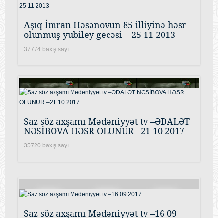
Aşıq İmran Həsənovun 85 illiyinə həsr
olunmuş yubiley gecəsi – 25 11 2013
37774 baxış sayı
Saz söz axşamı Mədəniyyət tv –ƏDALƏT
NƏSİBOVA HƏSR OLUNUR –21 10 2017
35720 baxış sayı
Saz söz axşamı Mədəniyyət tv –16 09