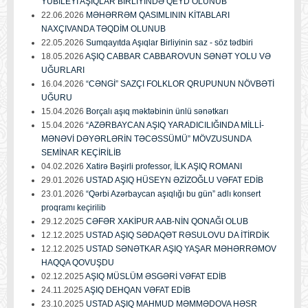
YUBİLEYİ AŞIQLAR BİRLİYİNDƏ QEYD OLUNUB
22.06.2026
MƏHƏRRƏM QASIMLININ KİTABLARI
NAXÇIVANDA TƏQDİM OLUNUB
22.05.2026
Sumqayıtda Aşıqlar Birliyinin saz - söz tədbiri
18.05.2026
AŞIQ CABBAR CABBAROVUN SƏNƏT YOLU VƏ
UĞURLARI
16.04.2026
“CƏNGİ” SAZÇI FOLKLOR QRUPUNUN NÖVBƏTİ
UĞURU
15.04.2026
Borçalı aşıq məktəbinin ünlü sənətkarı
15.04.2026
“AZƏRBAYCAN AŞIQ YARADICILIĞINDA MİLLİ-
MƏNƏVİ DƏYƏRLƏRİN TƏCƏSSÜMÜ” MÖVZUSUNDA
SEMİNAR KEÇİRİLİB
04.02.2026
Xatirə Bəşirli professor, İLK AŞIQ ROMANI
29.01.2026
USTAD AŞIQ HÜSEYN ƏZİZOĞLU VƏFAT EDİB
23.01.2026
“Qərbi Azərbaycan aşıqlığı bu gün” adlı konsert
proqramı keçirilib
29.12.2025
CƏFƏR XAKİPUR AAB-NİN QONAĞI OLUB
12.12.2025
USTAD AŞIQ SƏDAQƏT RƏSULOVU DA İTİRDİK
12.12.2025
USTAD SƏNƏTKAR AŞIQ YAŞAR MƏHƏRRƏMOV
HAQQA QOVUŞDU
02.12.2025
AŞIQ MÜSLÜM ƏSGƏRİ VƏFAT EDİB
24.11.2025
AŞIQ DEHQAN VƏFAT EDİB
23.10.2025
USTAD AŞIQ MAHMUD MƏMMƏDOVA HƏSR