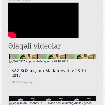
36150 baxış sayı
Əlaqəli videolar
SAZ SÖZ axşamı Mədəniyyət tv 28 10
2017
38005 baxış sayı