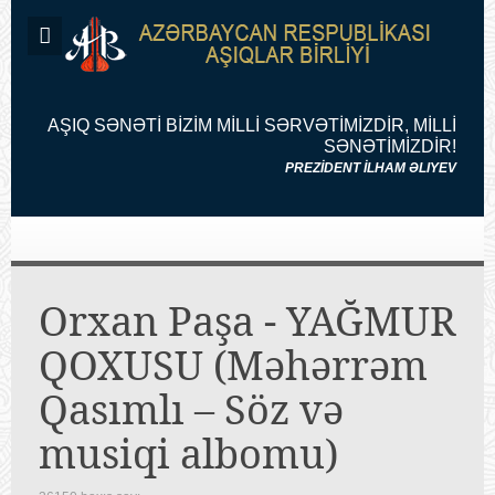
AŞIQ SƏNƏTİ BİZİM MİLLİ SƏRVƏTİMİZDİR, MİLLİ
SƏNƏTİMİZDİR!
PREZİDENT İLHAM ƏLIYEV
Orxan Paşa - YAĞMUR
QOXUSU (Məhərrəm
Qasımlı – Söz və
musiqi albomu)