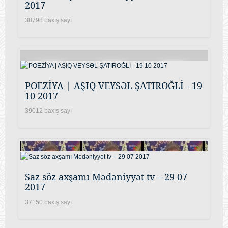
2017
38798 baxış sayı
POEZİYA | AŞIQ VEYSƏL ŞATIROĞLİ - 19
10 2017
39012 baxış sayı
Saz söz axşamı Mədəniyyət tv – 29 07
2017
37150 baxış sayı