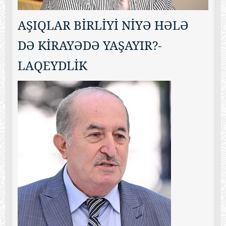
AŞIQLAR BİRLİYİ NİYƏ HƏLƏ
DƏ KİRAYƏDƏ YAŞAYIR?-
LAQEYDLİK