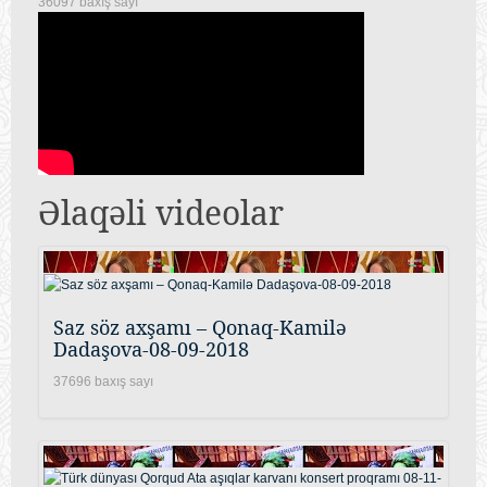
36097 baxış sayı
Əlaqəli videolar
Saz söz axşamı – Qonaq-Kamilə
Dadaşova-08-09-2018
37696 baxış sayı