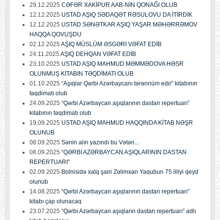
29.12.2025
CƏFƏR XAKİPUR AAB-NİN QONAĞI OLUB
12.12.2025
USTAD AŞIQ SƏDAQƏT RƏSULOVU DA İTİRDİK
12.12.2025
USTAD SƏNƏTKAR AŞIQ YAŞAR MƏHƏRRƏMOV
HAQQA QOVUŞDU
02.12.2025
AŞIQ MÜSLÜM ƏSGƏRİ VƏFAT EDİB
24.11.2025
AŞIQ DEHQAN VƏFAT EDİB
23.10.2025
USTAD AŞIQ MAHMUD MƏMMƏDOVA HƏSR
OLUNMUŞ KİTABIN TƏQDİMATI OLUB
01.10.2025
“Aşıqlar Qərbi Azərbaycanı tərənnüm edir” kitabının
təqdimatı olub
24.09.2025
“Qərbi Azərbaycan aşıqlarının dastan repertuarı”
kitabının təqdimatı olub
19.09.2025
USTAD AŞIQ MAHMUD HAQQINDA KİTAB NƏŞR
OLUNUB
08.09.2025
Sənin alın yazındı bu Vətən...
08.09.2025
“QƏRBİ AZƏRBAYCAN AŞIQLARININ DASTAN
REPERTUARI”
02.09.2025
Bolnisidə xalq şairi Zəlimxan Yaqubun 75 illiyi qeyd
olunub
14.08.2025
“Qərbi Azərbaycan aşıqlarının dastan repertuarı”
kitabı çap olunacaq
23.07.2025
“Qərbi Azərbaycan aşıqların dastan repertuarı” adlı