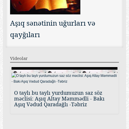
Aşıq sənətinin uğurları və
qayğıları
Videolar
O taylı bu taylı yurdumuzun saz söz
məclisi: Aşıq Altay Məmmədli - Bakı
Aşıq Vədud Qaradağlı -Təbriz