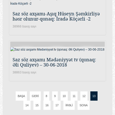
Saz söz axşamı-Aşıq Hüseyn Şəmkirliyə
həsr olunur-qonaq: İradə Köçərli -2
38966 baxış sayı
Saz söz axşamı Mədəniyyət tv (qonaq:
Əli Quliyev) – 30-06-2018
38863 baxış sayı
BAŞA
GERI
8
9
10
11
12
13
14
15
16
17
İRƏLI
SONA