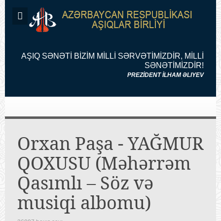
AŞIQ SƏNƏTİ BİZİM MİLLİ SƏRVƏTİMİZDİR, MİLLİ
SƏNƏTİMİZDİR!
PREZİDENT İLHAM ƏLIYEV
Orxan Paşa - YAĞMUR
QOXUSU (Məhərrəm
Qasımlı – Söz və
musiqi albomu)