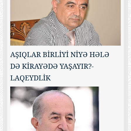
AŞIQLAR BİRLİYİ NİYƏ HƏLƏ
DƏ KİRAYƏDƏ YAŞAYIR?-
LAQEYDLİK