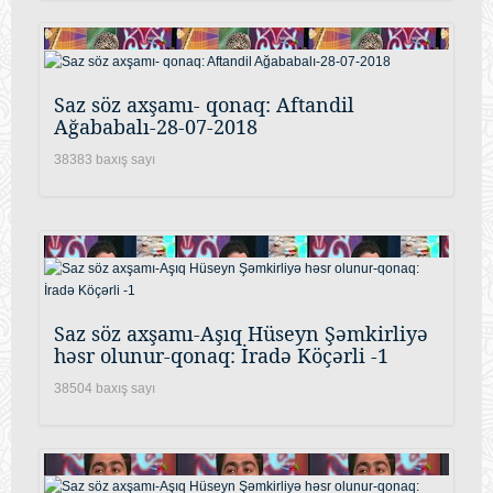
Saz söz axşamı- qonaq: Aftandil
Ağababalı-28-07-2018
38383 baxış sayı
Saz söz axşamı-Aşıq Hüseyn Şəmkirliyə
həsr olunur-qonaq: İradə Köçərli -1
38504 baxış sayı