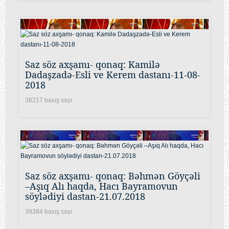
Saz söz axşamı- qonaq: Kamilə
Dadaşzadə-Esli ve Kerem dastanı-11-08-
2018
38217 baxış sayı
Saz söz axşamı- qonaq: Bəhmən Göyçəli
–Aşıq Alı haqda, Hacı Bayramovun
söylədiyi dastan-21.07.2018
39384 baxış sayı