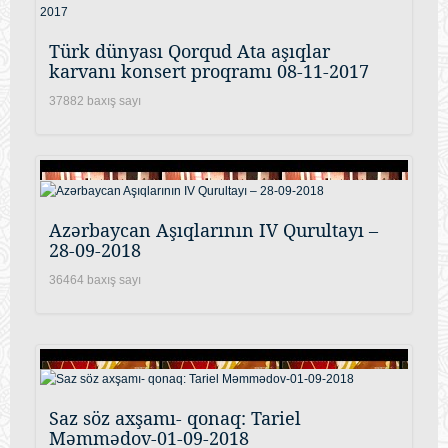
Türk dünyası Qorqud Ata aşıqlar
karvanı konsert proqramı 08-11-2017
37882 baxış sayı
Azərbaycan Aşıqlarının IV Qurultayı –
28-09-2018
36464 baxış sayı
Saz söz axşamı- qonaq: Tariel
Məmmədov-01-09-2018