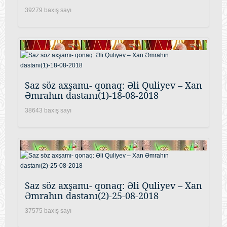
39279 baxış sayı
Saz söz axşamı- qonaq: Əli Quliyev – Xan
Əmrahın dastanı(1)-18-08-2018
38643 baxış sayı
Saz söz axşamı- qonaq: Əli Quliyev – Xan
Əmrahın dastanı(2)-25-08-2018
37575 baxış sayı