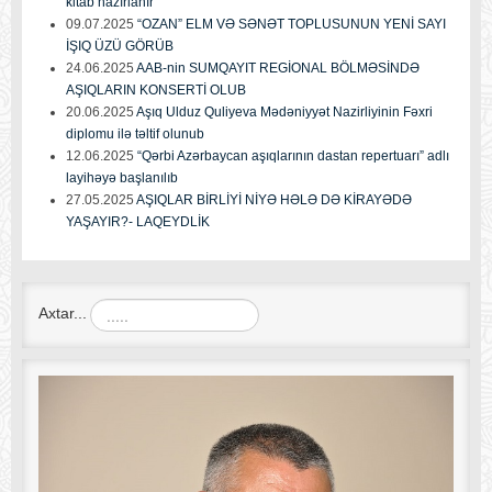
kitab hazırlanır
09.07.2025
“OZAN” ELM VƏ SƏNƏT TOPLUSUNUN YENİ SAYI
İŞIQ ÜZÜ GÖRÜB
24.06.2025
AAB-nin SUMQAYIT REGİONAL BÖLMƏSİNDƏ
AŞIQLARIN KONSERTİ OLUB
20.06.2025
Aşıq Ulduz Quliyeva Mədəniyyət Nazirliyinin Fəxri
diplomu ilə təltif olunub
12.06.2025
“Qərbi Azərbaycan aşıqlarının dastan repertuarı” adlı
layihəyə başlanılıb
27.05.2025
AŞIQLAR BİRLİYİ NİYƏ HƏLƏ DƏ KİRAYƏDƏ
YAŞAYIR?- LAQEYDLİK
Axtar...