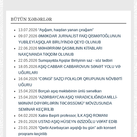
BÜTÜN
XƏBƏRLƏR
13.07.2026
“Aşığam, haqdan yanan çırağam”
09.07.2026
ƏMƏKDAR JURNALİST FAİQ QİSMƏTOĞLUNUN
YUBİLEYİ AŞIQLAR BİRLİYİNDƏ QEYD OLUNUB
22.06.2026
MƏHƏRRƏM QASIMLININ KİTABLARI
NAXÇIVANDA TƏQDİM OLUNUB
22.05.2026
Sumqayıtda Aşıqlar Birliyinin saz - söz tədbiri
18.05.2026
AŞIQ CABBAR CABBAROVUN SƏNƏT YOLU VƏ
UĞURLARI
16.04.2026
“CƏNGİ” SAZÇI FOLKLOR QRUPUNUN NÖVBƏTİ
UĞURU
15.04.2026
Borçalı aşıq məktəbinin ünlü sənətkarı
15.04.2026
“AZƏRBAYCAN AŞIQ YARADICILIĞINDA MİLLİ-
MƏNƏVİ DƏYƏRLƏRİN TƏCƏSSÜMÜ” MÖVZUSUNDA
SEMİNAR KEÇİRİLİB
04.02.2026
Xatirə Bəşirli professor, İLK AŞIQ ROMANI
29.01.2026
USTAD AŞIQ HÜSEYN ƏZİZOĞLU VƏFAT EDİB
23.01.2026
“Qərbi Azərbaycan aşıqlığı bu gün” adlı konsert
proqramı keçirilib