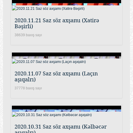
2020.11.21 Saz söz axşamı (Xatirə
Bəşirli)
38639 baxış sayı
2020.11.07 Saz söz axşamı (Laçın
aşıqalrı)
37778 baxış sayı
2020.10.31 Saz söz axşamı (Kəlbəcər
aşıqalrı)