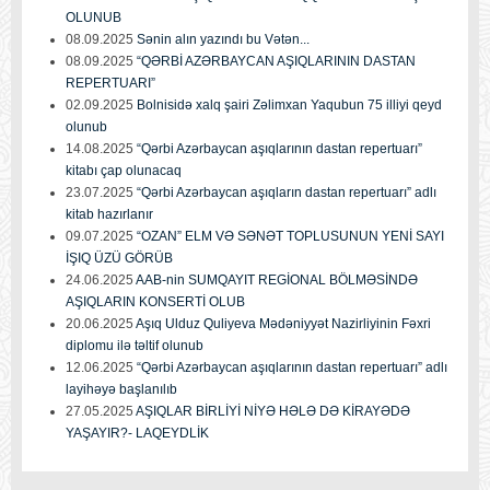
OLUNUB
08.09.2025
Sənin alın yazındı bu Vətən...
08.09.2025
“QƏRBİ AZƏRBAYCAN AŞIQLARININ DASTAN
REPERTUARI”
02.09.2025
Bolnisidə xalq şairi Zəlimxan Yaqubun 75 illiyi qeyd
olunub
14.08.2025
“Qərbi Azərbaycan aşıqlarının dastan repertuarı”
kitabı çap olunacaq
23.07.2025
“Qərbi Azərbaycan aşıqların dastan repertuarı” adlı
kitab hazırlanır
09.07.2025
“OZAN” ELM VƏ SƏNƏT TOPLUSUNUN YENİ SAYI
İŞIQ ÜZÜ GÖRÜB
24.06.2025
AAB-nin SUMQAYIT REGİONAL BÖLMƏSİNDƏ
AŞIQLARIN KONSERTİ OLUB
20.06.2025
Aşıq Ulduz Quliyeva Mədəniyyət Nazirliyinin Fəxri
diplomu ilə təltif olunub
12.06.2025
“Qərbi Azərbaycan aşıqlarının dastan repertuarı” adlı
layihəyə başlanılıb
27.05.2025
AŞIQLAR BİRLİYİ NİYƏ HƏLƏ DƏ KİRAYƏDƏ
YAŞAYIR?- LAQEYDLİK