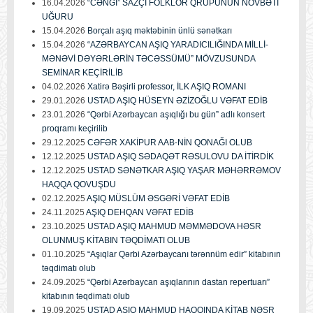
16.04.2026
“CƏNGİ” SAZÇI FOLKLOR QRUPUNUN NÖVBƏTİ
UĞURU
15.04.2026
Borçalı aşıq məktəbinin ünlü sənətkarı
15.04.2026
“AZƏRBAYCAN AŞIQ YARADICILIĞINDA MİLLİ-
MƏNƏVİ DƏYƏRLƏRİN TƏCƏSSÜMÜ” MÖVZUSUNDA
SEMİNAR KEÇİRİLİB
04.02.2026
Xatirə Bəşirli professor, İLK AŞIQ ROMANI
29.01.2026
USTAD AŞIQ HÜSEYN ƏZİZOĞLU VƏFAT EDİB
23.01.2026
“Qərbi Azərbaycan aşıqlığı bu gün” adlı konsert
proqramı keçirilib
29.12.2025
CƏFƏR XAKİPUR AAB-NİN QONAĞI OLUB
12.12.2025
USTAD AŞIQ SƏDAQƏT RƏSULOVU DA İTİRDİK
12.12.2025
USTAD SƏNƏTKAR AŞIQ YAŞAR MƏHƏRRƏMOV
HAQQA QOVUŞDU
02.12.2025
AŞIQ MÜSLÜM ƏSGƏRİ VƏFAT EDİB
24.11.2025
AŞIQ DEHQAN VƏFAT EDİB
23.10.2025
USTAD AŞIQ MAHMUD MƏMMƏDOVA HƏSR
OLUNMUŞ KİTABIN TƏQDİMATI OLUB
01.10.2025
“Aşıqlar Qərbi Azərbaycanı tərənnüm edir” kitabının
təqdimatı olub
24.09.2025
“Qərbi Azərbaycan aşıqlarının dastan repertuarı”
kitabının təqdimatı olub
19.09.2025
USTAD AŞIQ MAHMUD HAQQINDA KİTAB NƏŞR