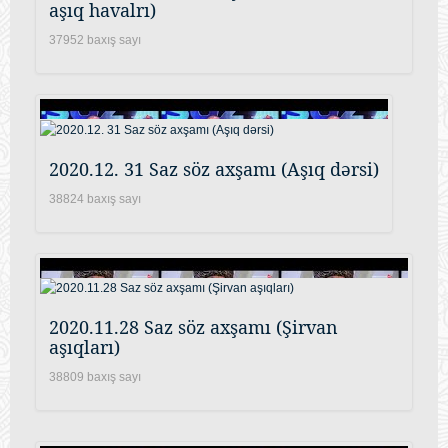
aşıq havalrı)
37952 baxış sayı
2020.12. 31 Saz söz axşamı (Aşıq dərsi)
38824 baxış sayı
2020.11.28 Saz söz axşamı (Şirvan
aşıqları)
38809 baxış sayı