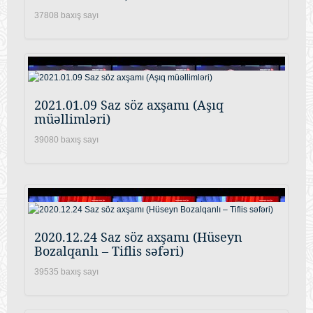
37808 baxış sayı
2021.01.09 Saz söz axşamı (Aşıq
müəllimləri)
39080 baxış sayı
2020.12.24 Saz söz axşamı (Hüseyn
Bozalqanlı – Tiflis səfəri)
39535 baxış sayı