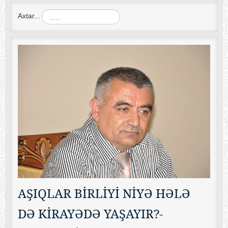
Axtar...
AŞIQLAR BİRLİYİ NİYƏ HƏLƏ
DƏ KİRAYƏDƏ YAŞAYIR?-