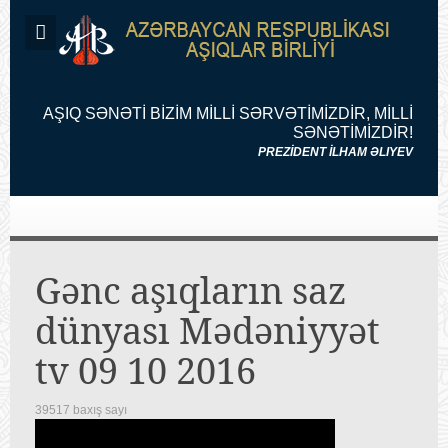
AŞIQ SƏNƏTİ BİZİM MİLLİ SƏRVƏTİMİZDİR, MİLLİ
SƏNƏTİMİZDİR!
PREZİDENT İLHAM ƏLIYEV
Gənc aşıqların saz
dünyası Mədəniyyət
tv 09 10 2016
39517 baxış sayı