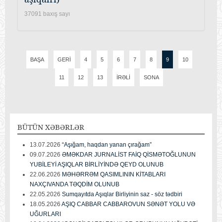
37091 baxış sayı
BAŞA
GERI
4
5
6
7
8
9
10
11
12
13
İRƏLI
SONA
BÜTÜN
XƏBƏRLƏR
13.07.2026
“Aşığam, haqdan yanan çırağam”
09.07.2026
ƏMƏKDAR JURNALİST FAİQ QİSMƏTOĞLUNUN
YUBİLEYİ AŞIQLAR BİRLİYİNDƏ QEYD OLUNUB
22.06.2026
MƏHƏRRƏM QASIMLININ KİTABLARI
NAXÇIVANDA TƏQDİM OLUNUB
22.05.2026
Sumqayıtda Aşıqlar Birliyinin saz - söz tədbiri
18.05.2026
AŞIQ CABBAR CABBAROVUN SƏNƏT YOLU VƏ
UĞURLARI