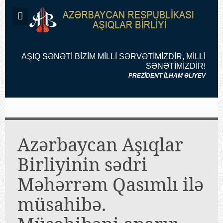
AŞIQ SƏNƏTİ BİZİM MİLLİ SƏRVƏTİMİZDİR, MİLLİ
SƏNƏTİMİZDİR!
PREZİDENT İLHAM ƏLIYEV
Azərbaycan Aşıqlar
Birliyinin sədri
Məhərrəm Qasımlı ilə
müsahibə.