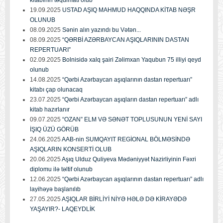
19.09.2025
USTAD AŞIQ MAHMUD HAQQINDA KİTAB NƏŞR
OLUNUB
08.09.2025
Sənin alın yazındı bu Vətən...
08.09.2025
“QƏRBİ AZƏRBAYCAN AŞIQLARININ DASTAN
REPERTUARI”
02.09.2025
Bolnisidə xalq şairi Zəlimxan Yaqubun 75 illiyi qeyd
olunub
14.08.2025
“Qərbi Azərbaycan aşıqlarının dastan repertuarı”
kitabı çap olunacaq
23.07.2025
“Qərbi Azərbaycan aşıqların dastan repertuarı” adlı
kitab hazırlanır
09.07.2025
“OZAN” ELM VƏ SƏNƏT TOPLUSUNUN YENİ SAYI
İŞIQ ÜZÜ GÖRÜB
24.06.2025
AAB-nin SUMQAYIT REGİONAL BÖLMƏSİNDƏ
AŞIQLARIN KONSERTİ OLUB
20.06.2025
Aşıq Ulduz Quliyeva Mədəniyyət Nazirliyinin Fəxri
diplomu ilə təltif olunub
12.06.2025
“Qərbi Azərbaycan aşıqlarının dastan repertuarı” adlı
layihəyə başlanılıb
27.05.2025
AŞIQLAR BİRLİYİ NİYƏ HƏLƏ DƏ KİRAYƏDƏ
YAŞAYIR?- LAQEYDLİK