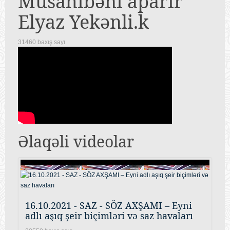
Müsahibəni aparır
Elyaz Yekənli.k
31460 baxış sayı
Əlaqəli videolar
16.10.2021 - SAZ - SÖZ AXŞAMI – Eyni
adlı aşıq şeir biçimləri və saz havaları