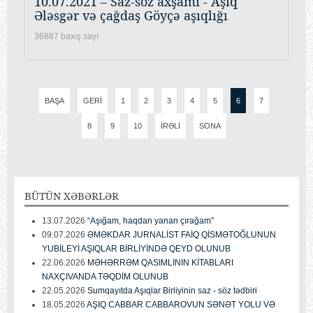
10.07.2021 – Saz-söz axşamı - Aşıq
Ələsgər və çağdaş Göyçə aşıqlığı
36887 baxış sayı
BAŞA
GERI
1
2
3
4
5
6
7
8
9
10
İRƏLI
SONA
BÜTÜN
XƏBƏRLƏR
13.07.2026
“Aşığam, haqdan yanan çırağam”
09.07.2026
ƏMƏKDAR JURNALİST FAİQ QİSMƏTOĞLUNUN
YUBİLEYİ AŞIQLAR BİRLİYİNDƏ QEYD OLUNUB
22.06.2026
MƏHƏRRƏM QASIMLININ KİTABLARI
NAXÇIVANDA TƏQDİM OLUNUB
22.05.2026
Sumqayıtda Aşıqlar Birliyinin saz - söz tədbiri
18.05.2026
AŞIQ CABBAR CABBAROVUN SƏNƏT YOLU VƏ