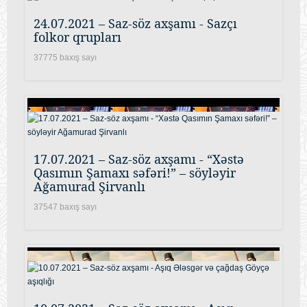
24.07.2021 – Saz-söz axşamı - Sazçı
folkor qrupları
37775 baxış sayı
17.07.2021 – Saz-söz axşamı - “Xəstə
Qasımın Şamaxı səfəri!” – söyləyir
Ağamurad Şirvanlı
37547 baxış sayı