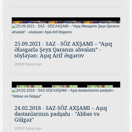
25.09.2021 - SAZ - SÖZ AXŞAMI – “Aşıq
Ələsgərlə Şeyx Qaranın əhvalatı” -
söyləyən: Aşıq Arif Əsgərov
29888 baxış sayı
24.02.2018 - SAZ-SÖZ AXŞAMI – Aşıq
dastanlarının padşahı - "Abbas və
Gülgəz"
30016 baxış sayı