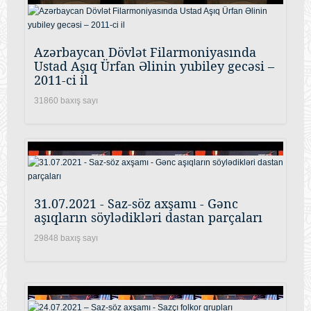
Azərbaycan Dövlət Filarmoniyasında
Ustad Aşıq Ürfan Əlinin yubiley gecəsi –
2011-ci il
31860 baxış sayı
31.07.2021 - Saz-söz axşamı - Gənc
aşıqların söylədikləri dastan parçaları
29848 baxış sayı