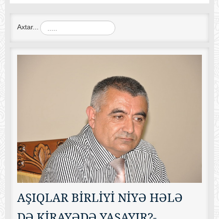
Axtar...
AŞIQLAR BİRLİYİ NİYƏ HƏLƏ
DƏ KİRAYƏDƏ YAŞAYIR?-