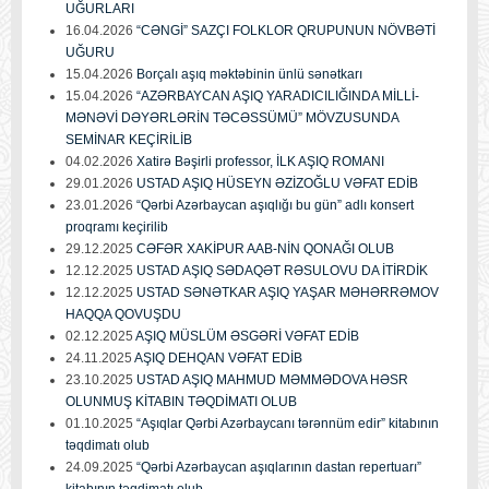
UĞURLARI
16.04.2026
“CƏNGİ” SAZÇI FOLKLOR QRUPUNUN NÖVBƏTİ
UĞURU
15.04.2026
Borçalı aşıq məktəbinin ünlü sənətkarı
15.04.2026
“AZƏRBAYCAN AŞIQ YARADICILIĞINDA MİLLİ-
MƏNƏVİ DƏYƏRLƏRİN TƏCƏSSÜMÜ” MÖVZUSUNDA
SEMİNAR KEÇİRİLİB
04.02.2026
Xatirə Bəşirli professor, İLK AŞIQ ROMANI
29.01.2026
USTAD AŞIQ HÜSEYN ƏZİZOĞLU VƏFAT EDİB
23.01.2026
“Qərbi Azərbaycan aşıqlığı bu gün” adlı konsert
proqramı keçirilib
29.12.2025
CƏFƏR XAKİPUR AAB-NİN QONAĞI OLUB
12.12.2025
USTAD AŞIQ SƏDAQƏT RƏSULOVU DA İTİRDİK
12.12.2025
USTAD SƏNƏTKAR AŞIQ YAŞAR MƏHƏRRƏMOV
HAQQA QOVUŞDU
02.12.2025
AŞIQ MÜSLÜM ƏSGƏRİ VƏFAT EDİB
24.11.2025
AŞIQ DEHQAN VƏFAT EDİB
23.10.2025
USTAD AŞIQ MAHMUD MƏMMƏDOVA HƏSR
OLUNMUŞ KİTABIN TƏQDİMATI OLUB
01.10.2025
“Aşıqlar Qərbi Azərbaycanı tərənnüm edir” kitabının
təqdimatı olub
24.09.2025
“Qərbi Azərbaycan aşıqlarının dastan repertuarı”
kitabının təqdimatı olub