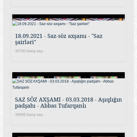
18.09.2021 - Saz-söz axşamı - "Saz
şairləri"
30760 baxış sayı
SAZ SÖZ AXŞAMI - 03.03.2018 - Aşıqlığın
padşahı - Abbas Tufarqanlı
30898 baxış sayı