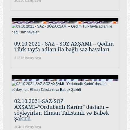
30550 baxış sayı
09.10.2021 - SAZ - SÖZ AXŞAMI – Qədim
Türk tayfa adları ilə bağlı saz havaları
31216 baxış sayı
02.10.2021-SAZ-SÖZ
AXŞAMI–“Ordubadlı Kərim” dastanı –
söyləyirlər: Elman Talıstanlı və Babək
Şakirli
30407 baxış sayı