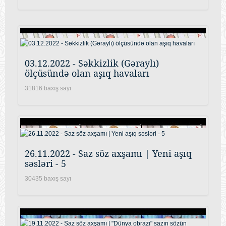
03.12.2022 - Səkkizlik (Gəraylı)
ölçüsündə olan aşıq havaları
31816 baxış sayı
26.11.2022 - Saz söz axşamı | Yeni aşıq
səsləri - 5
30435 baxış sayı