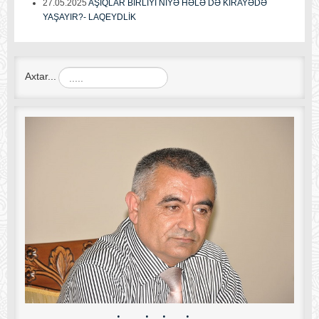
27.05.2025
AŞIQLAR BİRLİYİ NİYƏ HƏLƏ DƏ KİRAYƏDƏ
YAŞAYIR?- LAQEYDLİK
Axtar...