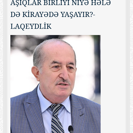
AŞIQLAR BİRLİYİ NİYƏ HƏLƏ
DƏ KİRAYƏDƏ YAŞAYIR?-
LAQEYDLİK