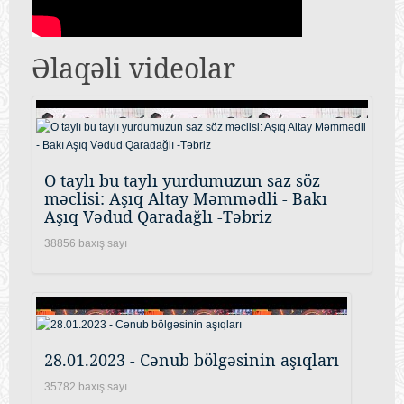
Əlaqəli videolar
O taylı bu taylı yurdumuzun saz söz
məclisi: Aşıq Altay Məmmədli - Bakı
Aşıq Vədud Qaradağlı -Təbriz
38856 baxış sayı
28.01.2023 - Cənub bölgəsinin aşıqları
35782 baxış sayı