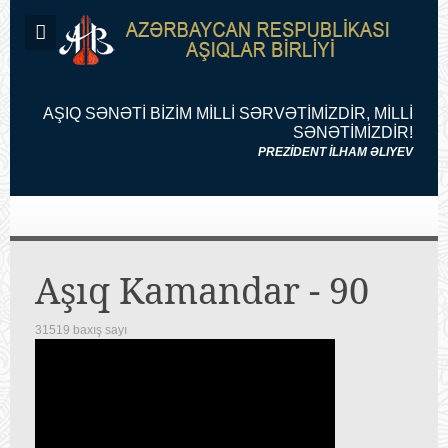
AŞIQ SƏNƏTİ BİZİM MİLLİ SƏRVƏTİMİZDİR, MİLLİ
SƏNƏTİMİZDİR!
PREZİDENT İLHAM ƏLIYEV
Aşıq Kamandar - 90
31519 baxış sayı