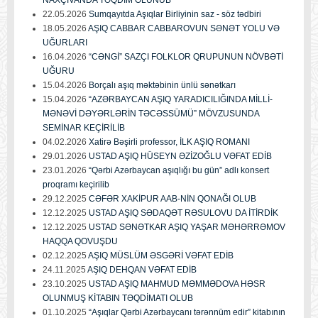
22.05.2026
Sumqayıtda Aşıqlar Birliyinin saz - söz tədbiri
18.05.2026
AŞIQ CABBAR CABBAROVUN SƏNƏT YOLU VƏ
UĞURLARI
16.04.2026
“CƏNGİ” SAZÇI FOLKLOR QRUPUNUN NÖVBƏTİ
UĞURU
15.04.2026
Borçalı aşıq məktəbinin ünlü sənətkarı
15.04.2026
“AZƏRBAYCAN AŞIQ YARADICILIĞINDA MİLLİ-
MƏNƏVİ DƏYƏRLƏRİN TƏCƏSSÜMÜ” MÖVZUSUNDA
SEMİNAR KEÇİRİLİB
04.02.2026
Xatirə Bəşirli professor, İLK AŞIQ ROMANI
29.01.2026
USTAD AŞIQ HÜSEYN ƏZİZOĞLU VƏFAT EDİB
23.01.2026
“Qərbi Azərbaycan aşıqlığı bu gün” adlı konsert
proqramı keçirilib
29.12.2025
CƏFƏR XAKİPUR AAB-NİN QONAĞI OLUB
12.12.2025
USTAD AŞIQ SƏDAQƏT RƏSULOVU DA İTİRDİK
12.12.2025
USTAD SƏNƏTKAR AŞIQ YAŞAR MƏHƏRRƏMOV
HAQQA QOVUŞDU
02.12.2025
AŞIQ MÜSLÜM ƏSGƏRİ VƏFAT EDİB
24.11.2025
AŞIQ DEHQAN VƏFAT EDİB
23.10.2025
USTAD AŞIQ MAHMUD MƏMMƏDOVA HƏSR
OLUNMUŞ KİTABIN TƏQDİMATI OLUB
01.10.2025
“Aşıqlar Qərbi Azərbaycanı tərənnüm edir” kitabının