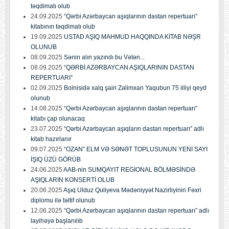
təqdimatı olub
24.09.2025
“Qərbi Azərbaycan aşıqlarının dastan repertuarı”
kitabının təqdimatı olub
19.09.2025
USTAD AŞIQ MAHMUD HAQQINDA KİTAB NƏŞR
OLUNUB
08.09.2025
Sənin alın yazındı bu Vətən...
08.09.2025
“QƏRBİ AZƏRBAYCAN AŞIQLARININ DASTAN
REPERTUARI”
02.09.2025
Bolnisidə xalq şairi Zəlimxan Yaqubun 75 illiyi qeyd
olunub
14.08.2025
“Qərbi Azərbaycan aşıqlarının dastan repertuarı”
kitabı çap olunacaq
23.07.2025
“Qərbi Azərbaycan aşıqların dastan repertuarı” adlı
kitab hazırlanır
09.07.2025
“OZAN” ELM VƏ SƏNƏT TOPLUSUNUN YENİ SAYI
İŞIQ ÜZÜ GÖRÜB
24.06.2025
AAB-nin SUMQAYIT REGİONAL BÖLMƏSİNDƏ
AŞIQLARIN KONSERTİ OLUB
20.06.2025
Aşıq Ulduz Quliyeva Mədəniyyət Nazirliyinin Fəxri
diplomu ilə təltif olunub
12.06.2025
“Qərbi Azərbaycan aşıqlarının dastan repertuarı” adlı
layihəyə başlanılıb