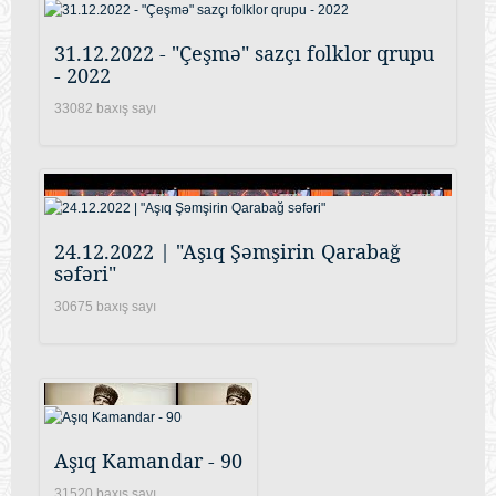
31.12.2022 - "Çeşmə" sazçı folklor qrupu
- 2022
33082 baxış sayı
24.12.2022 | "Aşıq Şəmşirin Qarabağ
səfəri"
30675 baxış sayı
Aşıq Kamandar - 90
31520 baxış sayı