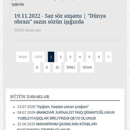
19.11.2022 - Saz söz axşamı | "Dünya
obrazı" sazın sözün işığında
33401 baxış sayı
BAŞA
GERI
1
2
3
4
5
6
7
8
9
10
İRƏLI
SONA
BÜTÜN
XƏBƏRLƏR
13.07.2026
“Aşığam, haqdan yanan çırağam”
09.07.2026
ƏMƏKDAR JURNALİST FAİQ QİSMƏTOĞLUNUN
YUBİLEYİ AŞIQLAR BİRLİYİNDƏ QEYD OLUNUB
22.06.2026
MƏHƏRRƏM QASIMLININ KİTABLARI
NAXÇIVANDA TƏQDİM OLUNUB