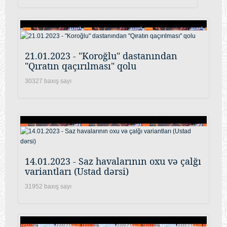
21.01.2023 - "Koroğlu" dastanından
"Qıratın qaçırılması" qolu
30327 baxış sayı
14.01.2023 - Saz havalarının oxu və çalğı
variantları (Ustad dərsi)
31952 baxış sayı