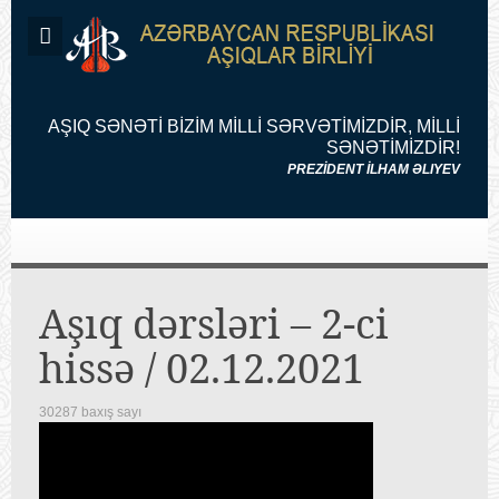
AŞIQ SƏNƏTİ BİZİM MİLLİ SƏRVƏTİMİZDİR, MİLLİ
SƏNƏTİMİZDİR!
PREZİDENT İLHAM ƏLIYEV
Aşıq dərsləri – 2-ci
hissə / 02.12.2021
30287 baxış sayı