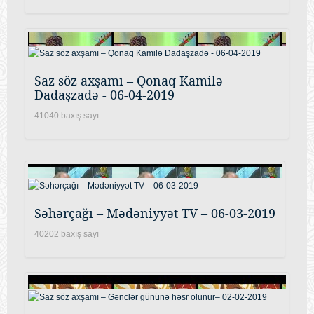
Saz söz axşamı – Qonaq Kamilə
Dadaşzadə - 06-04-2019
41040 baxış sayı
Səhərçağı – Mədəniyyət TV – 06-03-2019
40202 baxış sayı