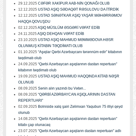
29.12.2025
CƏFƏR XAKİPUR AAB-NİN QONAĞI OLUB
12.12.2025
USTAD AŞIQ SƏDAQƏT RƏSULOVU DA İTİRDİK
12.12.2025
USTAD SƏNƏTKAR AŞIQ YAŞAR MƏHƏRRƏMOV
HAQQA QOVUŞDU
02.12.2025
AŞIQ MÜSLÜM ƏSGƏRİ VƏFAT EDİB
24.11.2025
AŞIQ DEHQAN VƏFAT EDİB
23.10.2025
USTAD AŞIQ MAHMUD MƏMMƏDOVA HƏSR
OLUNMUŞ KİTABIN TƏQDİMATI OLUB
01.10.2025
“Aşıqlar Qərbi Azərbaycanı tərənnüm edir” kitabının
təqdimatı olub
24.09.2025
“Qərbi Azərbaycan aşıqlarının dastan repertuarı”
kitabının təqdimatı olub
19.09.2025
USTAD AŞIQ MAHMUD HAQQINDA KİTAB NƏŞR
OLUNUB
08.09.2025
Sənin alın yazındı bu Vətən...
08.09.2025
“QƏRBİ AZƏRBAYCAN AŞIQLARININ DASTAN
REPERTUARI”
02.09.2025
Bolnisidə xalq şairi Zəlimxan Yaqubun 75 illiyi qeyd
olunub
14.08.2025
“Qərbi Azərbaycan aşıqlarının dastan repertuarı”
kitabı çap olunacaq
23.07.2025
“Qərbi Azərbaycan aşıqların dastan repertuarı” adlı