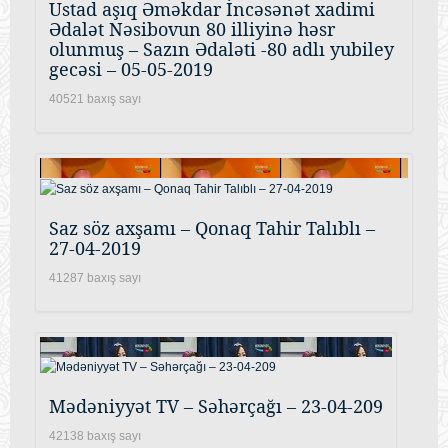
Ustad aşıq Əməkdar İncəsənət xadimi
Ədalət Nəsibovun 80 illiyinə həsr
olunmuş – Sazın Ədaləti -80 adlı yubiley
gecəsi – 05-05-2019
40521 baxış sayı
Saz söz axşamı – Qonaq Tahir Talıblı –
27-04-2019
41287 baxış sayı
Mədəniyyət TV – Səhərçağı – 23-04-209
42138 baxış sayı