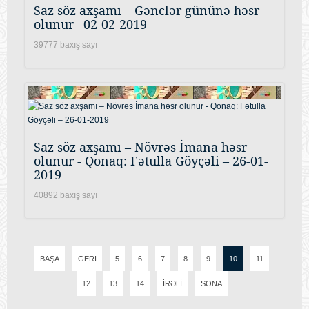
Saz söz axşamı – Gənclər gününə həsr
olunur– 02-02-2019
39777 baxış sayı
Saz söz axşamı – Növrəs İmana həsr
olunur - Qonaq: Fətulla Göyçəli – 26-01-
2019
40892 baxış sayı
BAŞA
GERI
5
6
7
8
9
10
11
12
13
14
İRƏLI
SONA