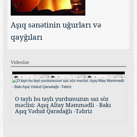
Aşıq sənətinin uğurları və
qayğıları
Videolar
O taylı bu taylı yurdumuzun saz söz
məclisi: Aşıq Altay Məmmədli - Bakı
Aşıq Vədud Qaradağlı -Təbriz