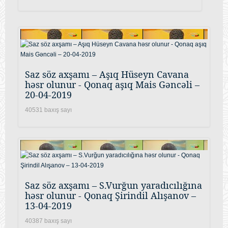
Saz söz axşamı – Aşıq Hüseyn Cavana
həsr olunur - Qonaq aşıq Mais Gəncəli –
20-04-2019
40531 baxış sayı
Saz söz axşamı – S.Vurğun yaradıcılığına
həsr olunur - Qonaq Şirindil Alışanov –
13-04-2019
40387 baxış sayı