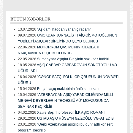
BÜTÜN
XƏBƏRLƏR
13.07.2026
“Aşığam, haqdan yanan çırağam”
09.07.2026
ƏMƏKDAR JURNALİST FAİQ QİSMƏTOĞLUNUN
YUBİLEYİ AŞIQLAR BİRLİYİNDƏ QEYD OLUNUB
22.06.2026
MƏHƏRRƏM QASIMLININ KİTABLARI
NAXÇIVANDA TƏQDİM OLUNUB
22.05.2026
Sumqayıtda Aşıqlar Birliyinin saz - söz tədbiri
18.05.2026
AŞIQ CABBAR CABBAROVUN SƏNƏT YOLU VƏ
UĞURLARI
16.04.2026
“CƏNGİ” SAZÇI FOLKLOR QRUPUNUN NÖVBƏTİ
UĞURU
15.04.2026
Borçalı aşıq məktəbinin ünlü sənətkarı
15.04.2026
“AZƏRBAYCAN AŞIQ YARADICILIĞINDA MİLLİ-
MƏNƏVİ DƏYƏRLƏRİN TƏCƏSSÜMÜ” MÖVZUSUNDA
SEMİNAR KEÇİRİLİB
04.02.2026
Xatirə Bəşirli professor, İLK AŞIQ ROMANI
29.01.2026
USTAD AŞIQ HÜSEYN ƏZİZOĞLU VƏFAT EDİB
23.01.2026
“Qərbi Azərbaycan aşıqlığı bu gün” adlı konsert
proqramı keçirilib