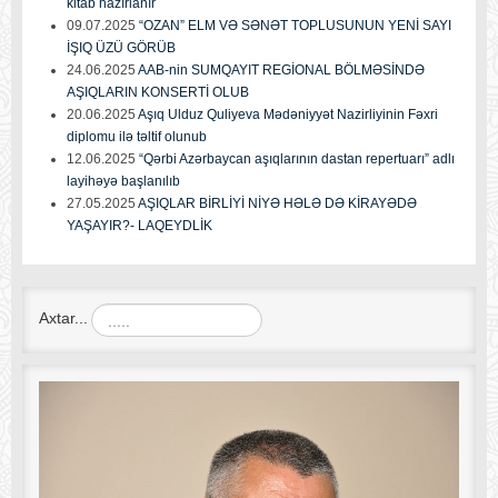
kitab hazırlanır
09.07.2025
“OZAN” ELM VƏ SƏNƏT TOPLUSUNUN YENİ SAYI
İŞIQ ÜZÜ GÖRÜB
24.06.2025
AAB-nin SUMQAYIT REGİONAL BÖLMƏSİNDƏ
AŞIQLARIN KONSERTİ OLUB
20.06.2025
Aşıq Ulduz Quliyeva Mədəniyyət Nazirliyinin Fəxri
diplomu ilə təltif olunub
12.06.2025
“Qərbi Azərbaycan aşıqlarının dastan repertuarı” adlı
layihəyə başlanılıb
27.05.2025
AŞIQLAR BİRLİYİ NİYƏ HƏLƏ DƏ KİRAYƏDƏ
YAŞAYIR?- LAQEYDLİK
Axtar...