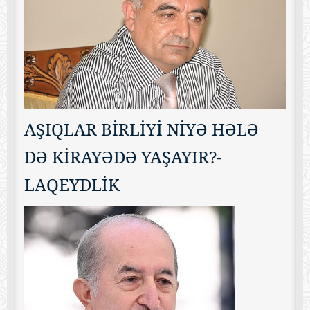
AŞIQLAR BİRLİYİ NİYƏ HƏLƏ
DƏ KİRAYƏDƏ YAŞAYIR?-
LAQEYDLİK