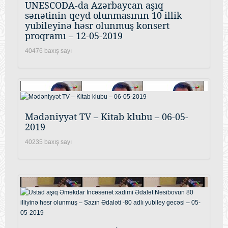
UNESCODA-da Azərbaycan aşıq
sənətinin qeyd olunmasının 10 illik
yubileyinə həsr olunmuş konsert
proqramı – 12-05-2019
40476 baxış sayı
Mədəniyyət TV – Kitab klubu – 06-05-
2019
40235 baxış sayı