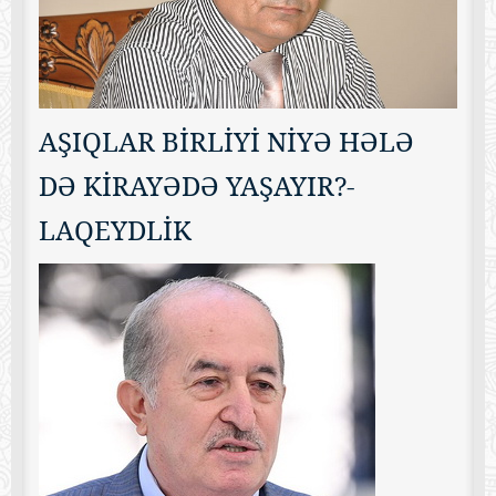
AŞIQLAR BİRLİYİ NİYƏ HƏLƏ
DƏ KİRAYƏDƏ YAŞAYIR?-
LAQEYDLİK