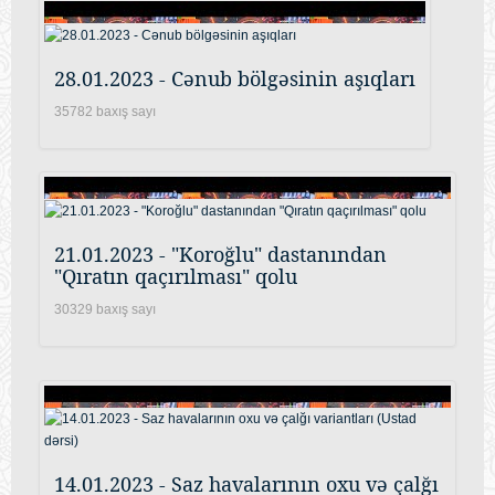
28.01.2023 - Cənub bölgəsinin aşıqları
35782 baxış sayı
21.01.2023 - "Koroğlu" dastanından
"Qıratın qaçırılması" qolu
30329 baxış sayı
14.01.2023 - Saz havalarının oxu və çalğı