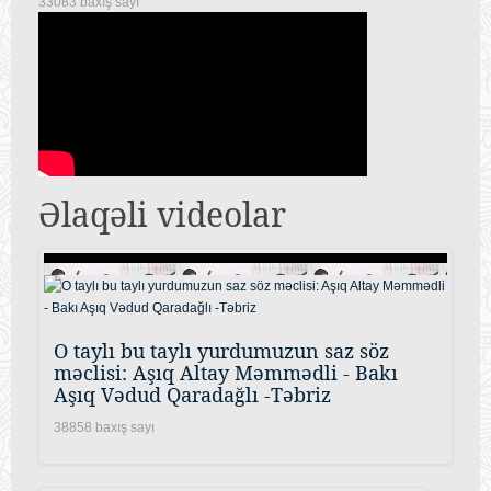
33083 baxış sayı
Əlaqəli videolar
O taylı bu taylı yurdumuzun saz söz
məclisi: Aşıq Altay Məmmədli - Bakı
Aşıq Vədud Qaradağlı -Təbriz
38858 baxış sayı