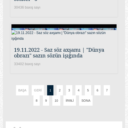
30436 baxış sayı
19.11.2022 - Saz söz axşamı | "Dünya
obrazı" sazın sözün işığında
33402 baxış sayı
BAŞA
GERI
1
2
3
4
5
6
7
8
9
10
İRƏLI
SONA