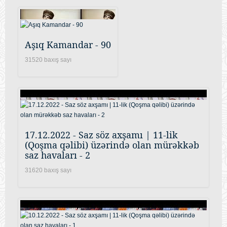
Aşıq Kamandar - 90
31520 baxış sayı
17.12.2022 - Saz söz axşamı | 11-lik
(Qoşma qəlibi) üzərində olan mürəkkəb
saz havaları - 2
31620 baxış sayı