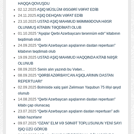
HAQQA QOVUŞDU
02.12.2025
AŞIQ MÜSLÜM ƏSGƏRİ VƏFAT EDİB
24.11.2025
AŞIQ DEHQAN VƏFAT EDİB
23.10.2025
USTAD AŞIQ MAHMUD MƏMMƏDOVA HƏSR
OLUNMUŞ KİTABIN TƏQDİMATI OLUB
01.10.2025
“Aşıqlar Qərbi Azərbaycanı tərənnüm edir” kitabının
təqdimatı olub
24.09.2025
“Qərbi Azərbaycan aşıqlarının dastan repertuarı”
kitabının təqdimatı olub
19.09.2025
USTAD AŞIQ MAHMUD HAQQINDA KİTAB NƏŞR
OLUNUB
08.09.2025
Sənin alın yazındı bu Vətən...
08.09.2025
“QƏRBİ AZƏRBAYCAN AŞIQLARININ DASTAN
REPERTUARI”
02.09.2025
Bolnisidə xalq şairi Zəlimxan Yaqubun 75 illiyi qeyd
olunub
14.08.2025
“Qərbi Azərbaycan aşıqlarının dastan repertuarı”
kitabı çap olunacaq
23.07.2025
“Qərbi Azərbaycan aşıqların dastan repertuarı” adlı
kitab hazırlanır
09.07.2025
“OZAN” ELM VƏ SƏNƏT TOPLUSUNUN YENİ SAYI
İŞIQ ÜZÜ GÖRÜB