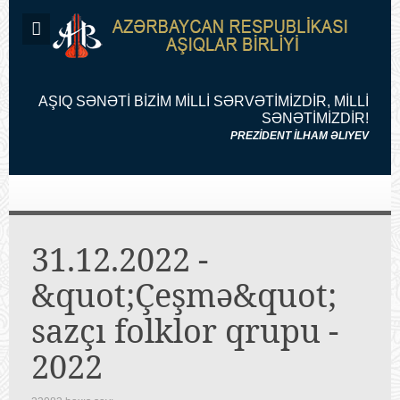
AŞIQ SƏNƏTİ BİZİM MİLLİ SƏRVƏTİMİZDİR, MİLLİ
SƏNƏTİMİZDİR!
PREZİDENT İLHAM ƏLIYEV
31.12.2022 -
&quot;Çeşmə&quot;
sazçı folklor qrupu -
2022