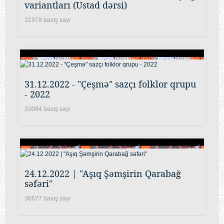
variantları (Ustad dərsi)
31978 baxış sayı
31.12.2022 - "Çeşmə" sazçı folklor qrupu
- 2022
33084 baxış sayı
24.12.2022 | "Aşıq Şəmşirin Qarabağ
səfəri"
30677 baxış sayı