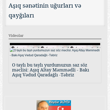
Aşıq sənətinin uğurları və
qayğıları
Videolar
O taylı bu taylı yurdumuzun saz söz
məclisi: Aşıq Altay Məmmədli - Bakı
Aşıq Vədud Qaradağlı -Təbriz