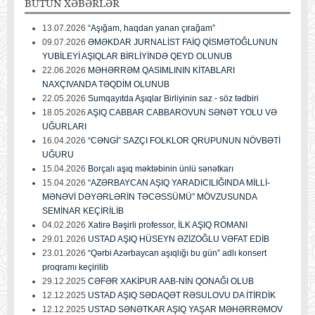
BÜTÜN
XƏBƏRLƏR
13.07.2026
“Aşığam, haqdan yanan çırağam”
09.07.2026
ƏMƏKDAR JURNALİST FAİQ QİSMƏTOĞLUNUN
YUBİLEYİ AŞIQLAR BİRLİYİNDƏ QEYD OLUNUB
22.06.2026
MƏHƏRRƏM QASIMLININ KİTABLARI
NAXÇIVANDA TƏQDİM OLUNUB
22.05.2026
Sumqayıtda Aşıqlar Birliyinin saz - söz tədbiri
18.05.2026
AŞIQ CABBAR CABBAROVUN SƏNƏT YOLU VƏ
UĞURLARI
16.04.2026
“CƏNGİ” SAZÇI FOLKLOR QRUPUNUN NÖVBƏTİ
UĞURU
15.04.2026
Borçalı aşıq məktəbinin ünlü sənətkarı
15.04.2026
“AZƏRBAYCAN AŞIQ YARADICILIĞINDA MİLLİ-
MƏNƏVİ DƏYƏRLƏRİN TƏCƏSSÜMÜ” MÖVZUSUNDA
SEMİNAR KEÇİRİLİB
04.02.2026
Xatirə Bəşirli professor, İLK AŞIQ ROMANI
29.01.2026
USTAD AŞIQ HÜSEYN ƏZİZOĞLU VƏFAT EDİB
23.01.2026
“Qərbi Azərbaycan aşıqlığı bu gün” adlı konsert
proqramı keçirilib
29.12.2025
CƏFƏR XAKİPUR AAB-NİN QONAĞI OLUB
12.12.2025
USTAD AŞIQ SƏDAQƏT RƏSULOVU DA İTİRDİK
12.12.2025
USTAD SƏNƏTKAR AŞIQ YAŞAR MƏHƏRRƏMOV