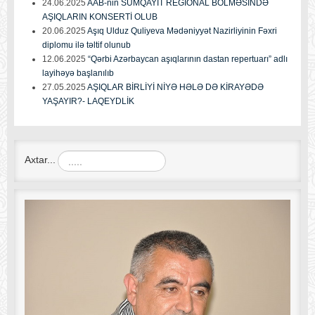
24.06.2025
AAB-nin SUMQAYIT REGİONAL BÖLMƏSİNDƏ
AŞIQLARIN KONSERTİ OLUB
20.06.2025
Aşıq Ulduz Quliyeva Mədəniyyət Nazirliyinin Fəxri
diplomu ilə təltif olunub
12.06.2025
“Qərbi Azərbaycan aşıqlarının dastan repertuarı” adlı
layihəyə başlanılıb
27.05.2025
AŞIQLAR BİRLİYİ NİYƏ HƏLƏ DƏ KİRAYƏDƏ
YAŞAYIR?- LAQEYDLİK
Axtar...