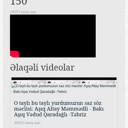
150
29053 baxış sayı
Əlaqəli videolar
O taylı bu taylı yurdumuzun saz söz
məclisi: Aşıq Altay Məmmədli - Bakı
Aşıq Vədud Qaradağlı -Təbriz
39002 baxış sayı