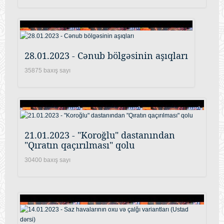
28.01.2023 - Cənub bölgəsinin aşıqları
35875 baxış sayı
21.01.2023 - "Koroğlu" dastanından
"Qıratın qaçırılması" qolu
30400 baxış sayı