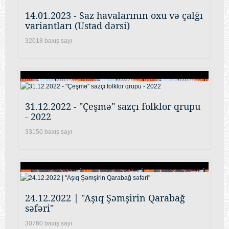
14.01.2023 - Saz havalarının oxu və çalğı
variantları (Ustad dərsi)
32018 baxış sayı
31.12.2022 - "Çeşmə" sazçı folklor qrupu
- 2022
33150 baxış sayı
24.12.2022 | "Aşıq Şəmşirin Qarabağ
səfəri"
30760 baxış sayı