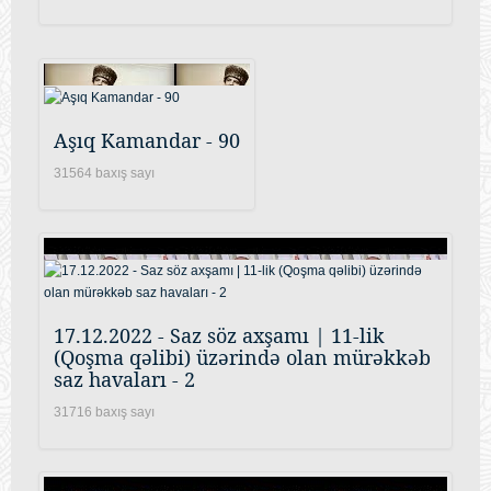
Aşıq Kamandar - 90
31564 baxış sayı
17.12.2022 - Saz söz axşamı | 11-lik
(Qoşma qəlibi) üzərində olan mürəkkəb
saz havaları - 2
31716 baxış sayı