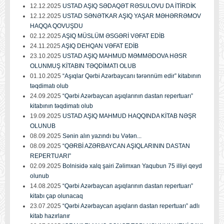
12.12.2025
USTAD AŞIQ SƏDAQƏT RƏSULOVU DA İTİRDİK
12.12.2025
USTAD SƏNƏTKAR AŞIQ YAŞAR MƏHƏRRƏMOV
HAQQA QOVUŞDU
02.12.2025
AŞIQ MÜSLÜM ƏSGƏRİ VƏFAT EDİB
24.11.2025
AŞIQ DEHQAN VƏFAT EDİB
23.10.2025
USTAD AŞIQ MAHMUD MƏMMƏDOVA HƏSR
OLUNMUŞ KİTABIN TƏQDİMATI OLUB
01.10.2025
“Aşıqlar Qərbi Azərbaycanı tərənnüm edir” kitabının
təqdimatı olub
24.09.2025
“Qərbi Azərbaycan aşıqlarının dastan repertuarı”
kitabının təqdimatı olub
19.09.2025
USTAD AŞIQ MAHMUD HAQQINDA KİTAB NƏŞR
OLUNUB
08.09.2025
Sənin alın yazındı bu Vətən...
08.09.2025
“QƏRBİ AZƏRBAYCAN AŞIQLARININ DASTAN
REPERTUARI”
02.09.2025
Bolnisidə xalq şairi Zəlimxan Yaqubun 75 illiyi qeyd
olunub
14.08.2025
“Qərbi Azərbaycan aşıqlarının dastan repertuarı”
kitabı çap olunacaq
23.07.2025
“Qərbi Azərbaycan aşıqların dastan repertuarı” adlı
kitab hazırlanır