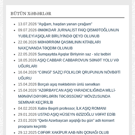
BÜTÜN
XƏBƏRLƏR
13.07.2026
“Aşığam, haqdan yanan çırağam”
09.07.2026
ƏMƏKDAR JURNALİST FAİQ QİSMƏTOĞLUNUN
YUBİLEYİ AŞIQLAR BİRLİYİNDƏ QEYD OLUNUB
22.06.2026
MƏHƏRRƏM QASIMLININ KİTABLARI
NAXÇIVANDA TƏQDİM OLUNUB
22.05.2026
Sumqayıtda Aşıqlar Birliyinin saz - söz tədbiri
18.05.2026
AŞIQ CABBAR CABBAROVUN SƏNƏT YOLU VƏ
UĞURLARI
16.04.2026
“CƏNGİ” SAZÇI FOLKLOR QRUPUNUN NÖVBƏTİ
UĞURU
15.04.2026
Borçalı aşıq məktəbinin ünlü sənətkarı
15.04.2026
“AZƏRBAYCAN AŞIQ YARADICILIĞINDA MİLLİ-
MƏNƏVİ DƏYƏRLƏRİN TƏCƏSSÜMÜ” MÖVZUSUNDA
SEMİNAR KEÇİRİLİB
04.02.2026
Xatirə Bəşirli professor, İLK AŞIQ ROMANI
29.01.2026
USTAD AŞIQ HÜSEYN ƏZİZOĞLU VƏFAT EDİB
23.01.2026
“Qərbi Azərbaycan aşıqlığı bu gün” adlı konsert
proqramı keçirilib
29.12.2025
CƏFƏR XAKİPUR AAB-NİN QONAĞI OLUB