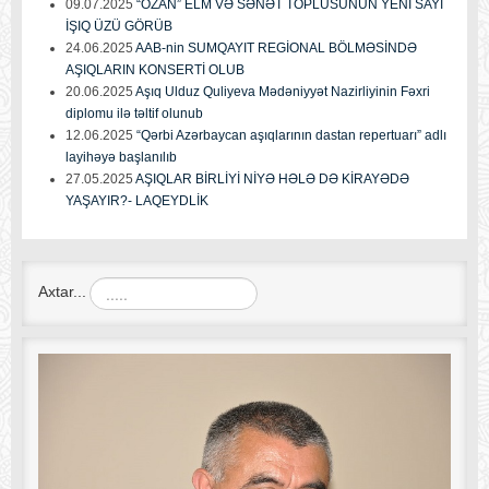
09.07.2025
“OZAN” ELM VƏ SƏNƏT TOPLUSUNUN YENİ SAYI
İŞIQ ÜZÜ GÖRÜB
24.06.2025
AAB-nin SUMQAYIT REGİONAL BÖLMƏSİNDƏ
AŞIQLARIN KONSERTİ OLUB
20.06.2025
Aşıq Ulduz Quliyeva Mədəniyyət Nazirliyinin Fəxri
diplomu ilə təltif olunub
12.06.2025
“Qərbi Azərbaycan aşıqlarının dastan repertuarı” adlı
layihəyə başlanılıb
27.05.2025
AŞIQLAR BİRLİYİ NİYƏ HƏLƏ DƏ KİRAYƏDƏ
YAŞAYIR?- LAQEYDLİK
Axtar...