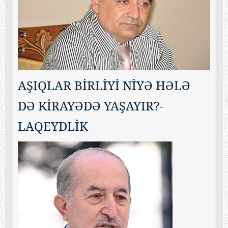
AŞIQLAR BİRLİYİ NİYƏ HƏLƏ
DƏ KİRAYƏDƏ YAŞAYIR?-
LAQEYDLİK