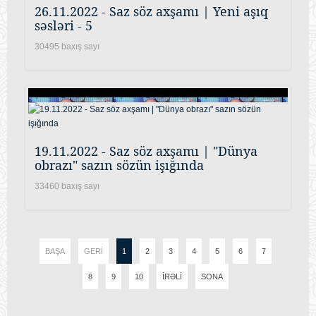
26.11.2022 - Saz söz axşamı | Yeni aşıq
səsləri - 5
30495 baxış sayı
19.11.2022 - Saz söz axşamı | "Dünya
obrazı" sazın sözün işığında
33460 baxış sayı
BAŞA
GERI
1
2
3
4
5
6
7
8
9
10
İRƏLI
SONA