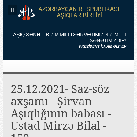
AŞIQ SƏNƏTİ BİZİM MİLLİ SƏRVƏTİMİZDİR, MİLLİ
SƏNƏTİMİZDİR!
PREZİDENT İLHAM ƏLIYEV
25.12.2021- Saz-söz
axşamı - Şirvan
Aşıqlığının babası -
Ustad Mirzə Bilal -