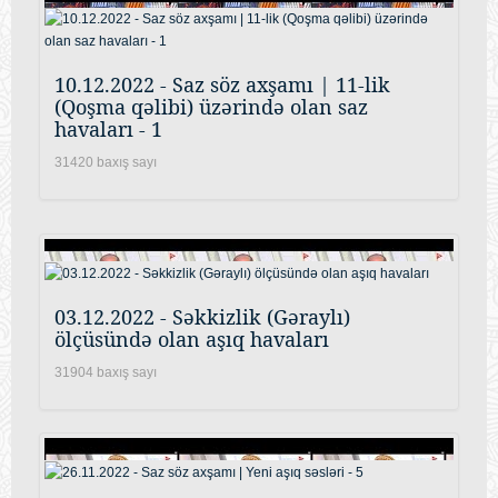
10.12.2022 - Saz söz axşamı | 11-lik
(Qoşma qəlibi) üzərində olan saz
havaları - 1
31420 baxış sayı
03.12.2022 - Səkkizlik (Gəraylı)
ölçüsündə olan aşıq havaları
31904 baxış sayı