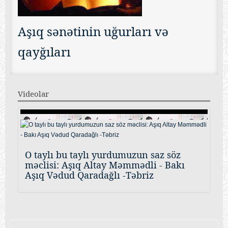
Aşıq sənətinin uğurları və
qayğıları
Videolar
O taylı bu taylı yurdumuzun saz söz
məclisi: Aşıq Altay Məmmədli - Bakı
Aşıq Vədud Qaradağlı -Təbriz