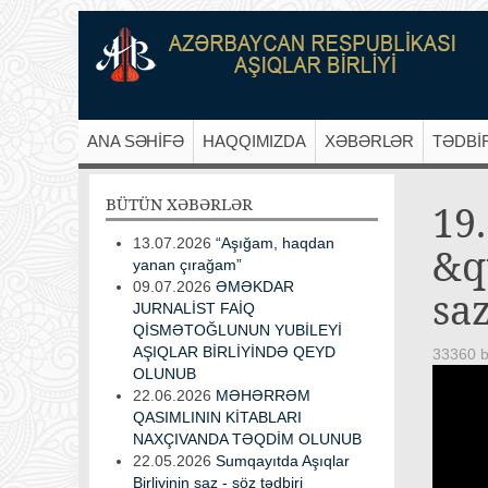
ANA SƏHİFƏ
HAQQIMIZDA
XƏBƏRLƏR
TƏDBİ
BÜTÜN
XƏBƏRLƏR
19.
13.07.2026
“Aşığam, haqdan
&q
yanan çırağam”
09.07.2026
ƏMƏKDAR
sa
JURNALİST FAİQ
QİSMƏTOĞLUNUN YUBİLEYİ
AŞIQLAR BİRLİYİNDƏ QEYD
33360 b
OLUNUB
22.06.2026
MƏHƏRRƏM
QASIMLININ KİTABLARI
NAXÇIVANDA TƏQDİM OLUNUB
22.05.2026
Sumqayıtda Aşıqlar
Birliyinin saz - söz tədbiri