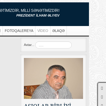
ƏTİMİZDİR, MİLLİ SƏNƏTİMİZDİR!
PREZİDENT İLHAM ƏLIYEV
R
FOTOQALEREYA
VİDEO
ƏLAQƏ
Axtar...
AŞIQLAR BİRLİYİ