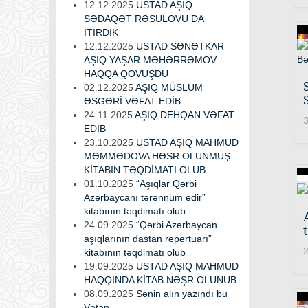
12.12.2025
USTAD AŞIQ
SƏDAQƏT RƏSULOVU DA
İTİRDİK
12.12.2025
USTAD SƏNƏTKAR
AŞIQ YAŞAR MƏHƏRRƏMOV
HAQQA QOVUŞDU
02.12.2025
AŞIQ MÜSLÜM
ƏSGƏRİ VƏFAT EDİB
24.11.2025
AŞIQ DEHQAN VƏFAT
3
EDİB
23.10.2025
USTAD AŞIQ MAHMUD
MƏMMƏDOVA HƏSR OLUNMUŞ
KİTABIN TƏQDİMATI OLUB
01.10.2025
“Aşıqlar Qərbi
Azərbaycanı tərənnüm edir”
kitabının təqdimatı olub
24.09.2025
“Qərbi Azərbaycan
aşıqlarının dastan repertuarı”
2
kitabının təqdimatı olub
19.09.2025
USTAD AŞIQ MAHMUD
HAQQINDA KİTAB NƏŞR OLUNUB
08.09.2025
Sənin alın yazındı bu
Vətən...