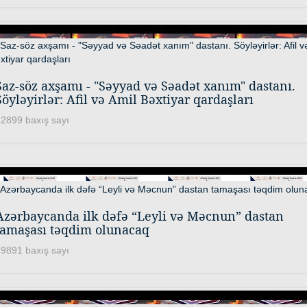
Saz-söz axşamı - "Səyyad və Səadət xanım" dastanı.
Söyləyirlər: Afil və Amil Bəxtiyar qardaşları
2899 baxış sayı
Azərbaycanda ilk dəfə “Leyli və Məcnun” dastan
tamaşası təqdim olunacaq
9891 baxış sayı