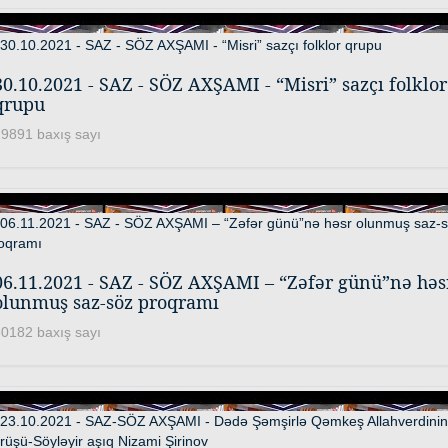
30.10.2021 - SAZ - SÖZ AXŞAMI - “Misri” sazçı folklor
qrupu
9891 baxış sayı
06.11.2021 - SAZ - SÖZ AXŞAMI – “Zəfər günü”nə həs
olunmuş saz-söz proqramı
0182 baxış sayı