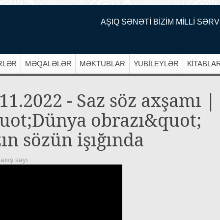
AŞIQ SƏNƏTİ BİZİM MİLLİ SƏRV
RLƏR
MƏQALƏLƏR
MƏKTUBLAR
YUBİLEYLƏR
KİTABLA
11.2022 - Saz söz axşamı |
uot;Dünya obrazı&quot;
zın sözün işığında
axış sayı