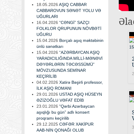
18.05.2026
AŞIQ CABBAR
CABBAROVUN SƏNƏT YOLU VƏ
UĞURLARI
Əla
16.04.2026
“CƏNGİ” SAZÇI
FOLKLOR QRUPUNUN NÖVBƏTİ
UĞURU
15.04.2026
Borçalı aşıq məktəbinin
ünlü sənətkarı
15.04.2026
“AZƏRBAYCAN AŞIQ
YARADICILIĞINDA MİLLİ-MƏNƏVİ
DƏYƏRLƏRİN TƏCƏSSÜMÜ”
MÖVZUSUNDA SEMİNAR
2
KEÇİRİLİB
04.02.2026
Xatirə Bəşirli professor,
İLK AŞIQ ROMANI
29.01.2026
USTAD AŞIQ HÜSEYN
ƏZİZOĞLU VƏFAT EDİB
23.01.2026
“Qərbi Azərbaycan
aşıqlığı bu gün” adlı konsert
proqramı keçirilib
29.12.2025
CƏFƏR XAKİPUR
3
AAB-NİN QONAĞI OLUB