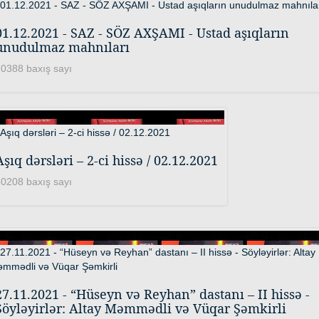
01.12.2021 - SAZ - SÖZ AXŞAMI - Ustad aşıqların
unudulmaz mahnıları
0388 baxış sayı
Aşıq dərsləri – 2-ci hissə / 02.12.2021
0208 baxış sayı
27.11.2021 - “Hüseyn və Reyhan” dastanı – II hissə -
Söyləyirlər: Altay Məmmədli və Vüqar Şəmkirli