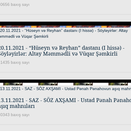
0656 baxış sayı
20.11.2021 - “Hüseyn və Reyhan” dastanı (I hissə) -
Söyləyirlər: Altay Məmmədli və Vüqar Şəmkirli
1435 baxış sayı
13.11.2021 - SAZ - SÖZ AXŞAMI - Ustad Pənah Pənah
aşıq mahnıları
0343 baxış sayı