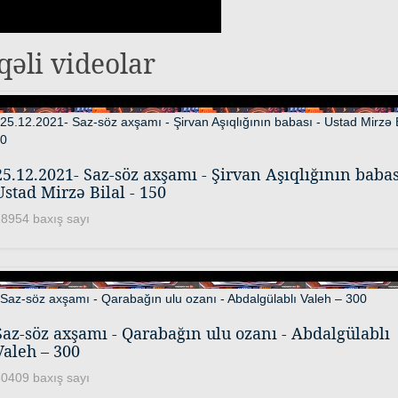
qəli videolar
25.12.2021- Saz-söz axşamı - Şirvan Aşıqlığının babas
Ustad Mirzə Bilal - 150
8954 baxış sayı
Saz-söz axşamı - Qarabağın ulu ozanı - Abdalgülablı
Valeh – 300
0409 baxış sayı