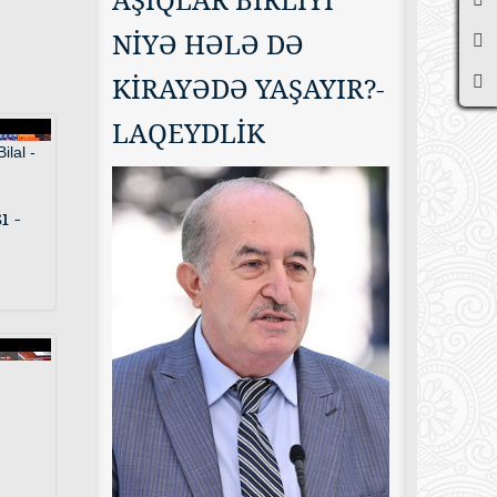
NİYƏ HƏLƏ DƏ
KİRAYƏDƏ YAŞAYIR?-
LAQEYDLİK
ı -