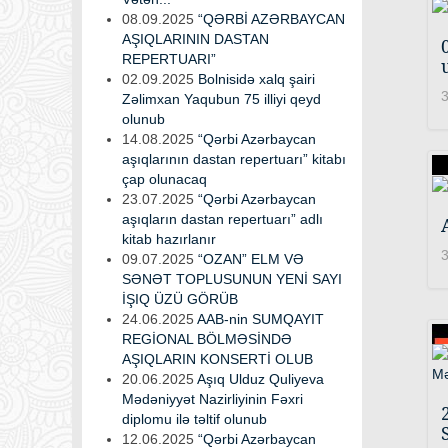
08.09.2025
“QƏRBİ AZƏRBAYCAN
AŞIQLARININ DASTAN
REPERTUARI”
02.09.2025
Bolnisidə xalq şairi
3
Zəlimxan Yaqubun 75 illiyi qeyd
olunub
14.08.2025
“Qərbi Azərbaycan
aşıqlarının dastan repertuarı” kitabı
çap olunacaq
23.07.2025
“Qərbi Azərbaycan
aşıqların dastan repertuarı” adlı
kitab hazırlanır
3
09.07.2025
“OZAN” ELM VƏ
SƏNƏT TOPLUSUNUN YENİ SAYI
İŞIQ ÜZÜ GÖRÜB
24.06.2025
AAB-nin SUMQAYIT
REGİONAL BÖLMƏSİNDƏ
AŞIQLARIN KONSERTİ OLUB
20.06.2025
Aşıq Ulduz Quliyeva
Mədəniyyət Nazirliyinin Fəxri
diplomu ilə təltif olunub
12.06.2025
“Qərbi Azərbaycan