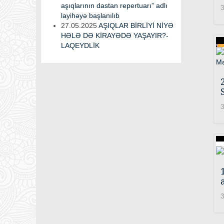
aşıqlarının dastan repertuarı” adlı
3
layihəyə başlanılıb
27.05.2025
AŞIQLAR BİRLİYİ NİYƏ
HƏLƏ DƏ KİRAYƏDƏ YAŞAYIR?-
LAQEYDLİK
3
3