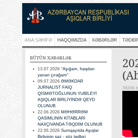
ANA SƏHİFƏ
HAQQIMIZDA
XƏBƏRLƏR
TƏDBİ
BÜTÜN
XƏBƏRLƏR
20
13.07.2026
“Aşığam, haqdan
(A
yanan çırağam”
09.07.2026
ƏMƏKDAR
JURNALİST FAİQ
39246 b
QİSMƏTOĞLUNUN YUBİLEYİ
AŞIQLAR BİRLİYİNDƏ QEYD
OLUNUB
22.06.2026
MƏHƏRRƏM
QASIMLININ KİTABLARI
NAXÇIVANDA TƏQDİM OLUNUB
22.05.2026
Sumqayıtda Aşıqlar
Birliyinin saz - söz tədbiri