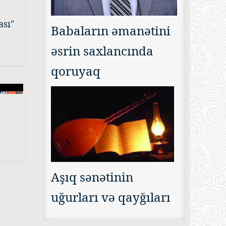
ası"
Babaların əmanətini
əsrin saxlancında
qoruyaq
Aşıq sənətinin
uğurları və qayğıları