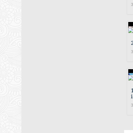
3
3
3