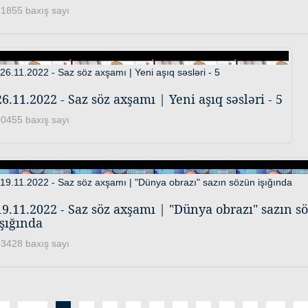
1855 baxış sayı
26.11.2022 - Saz söz axşamı | Yeni aşıq səsləri - 5
0455 baxış sayı
19.11.2022 - Saz söz axşamı | "Dünya obrazı" sazın s
işığında
3428 baxış sayı