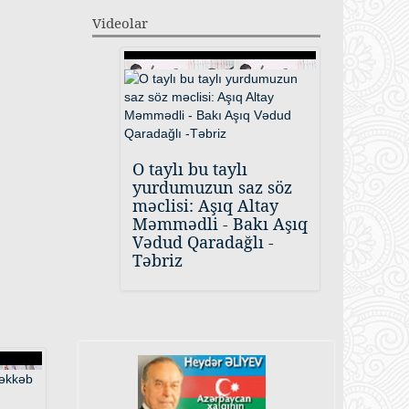
Videolar
O taylı bu taylı
yurdumuzun saz söz
məclisi: Aşıq Altay
Məmmədli - Bakı Aşıq
Vədud Qaradağlı -
Təbriz