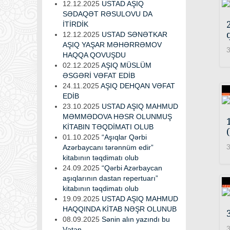
12.12.2025
USTAD AŞIQ
SƏDAQƏT RƏSULOVU DA
İTİRDİK
12.12.2025
USTAD SƏNƏTKAR
AŞIQ YAŞAR MƏHƏRRƏMOV
3
HAQQA QOVUŞDU
02.12.2025
AŞIQ MÜSLÜM
ƏSGƏRİ VƏFAT EDİB
24.11.2025
AŞIQ DEHQAN VƏFAT
EDİB
23.10.2025
USTAD AŞIQ MAHMUD
MƏMMƏDOVA HƏSR OLUNMUŞ
KİTABIN TƏQDİMATI OLUB
01.10.2025
“Aşıqlar Qərbi
3
Azərbaycanı tərənnüm edir”
kitabının təqdimatı olub
24.09.2025
“Qərbi Azərbaycan
aşıqlarının dastan repertuarı”
kitabının təqdimatı olub
19.09.2025
USTAD AŞIQ MAHMUD
HAQQINDA KİTAB NƏŞR OLUNUB
08.09.2025
Sənin alın yazındı bu
3
Vətən...