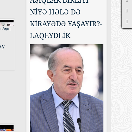
NİYƏ HƏLƏ DƏ
KİRAYƏDƏ YAŞAYIR?-
LAQEYDLİK
ay