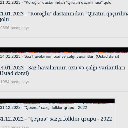
21.01.2023 - "Koroğlu" dastanından "Qıratın qaçırılm
qolu
0366 baxış sayı
14.01.2023 - Saz havalarının oxu və çalğı variantları
(Ustad dərsi)
1984 baxış sayı
31.12.2022 - "Çeşmə" sazçı folklor qrupu - 2022
3107 baxış sayı