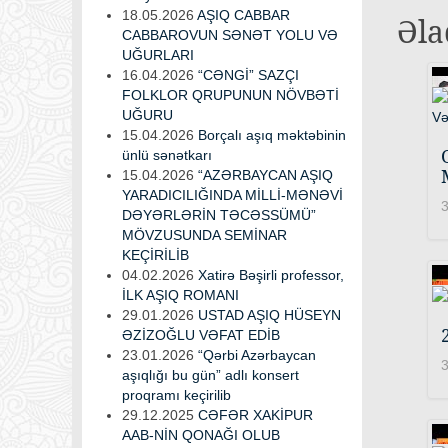
18.05.2026
AŞIQ CABBAR
Əla
CABBAROVUN SƏNƏT YOLU VƏ
UĞURLARI
16.04.2026
“CƏNGİ” SAZÇI
FOLKLOR QRUPUNUN NÖVBƏTİ
UĞURU
15.04.2026
Borçalı aşıq məktəbinin
ünlü sənətkarı
15.04.2026
“AZƏRBAYCAN AŞIQ
YARADICILIĞINDA MİLLİ-MƏNƏVİ
3
DƏYƏRLƏRİN TƏCƏSSÜMÜ”
MÖVZUSUNDA SEMİNAR
KEÇİRİLİB
04.02.2026
Xatirə Bəşirli professor,
İLK AŞIQ ROMANI
29.01.2026
USTAD AŞIQ HÜSEYN
ƏZİZOĞLU VƏFAT EDİB
23.01.2026
“Qərbi Azərbaycan
3
aşıqlığı bu gün” adlı konsert
proqramı keçirilib
29.12.2025
CƏFƏR XAKİPUR
AAB-NİN QONAĞI OLUB