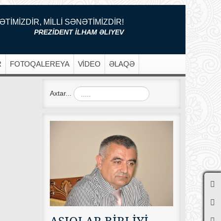
ƏTİMİZDİR, MİLLİ SƏNƏTİMİZDİR!
PREZİDENT İLHAM ƏLIYEV
R
FOTOQALEREYA
VİDEO
ƏLAQƏ
Axtar...
AŞIQLAR BİRLİYİ