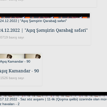
24.12.2022 | "Aşıq Şəmşirin Qarabağ səfəri"
0719 baxış sayı
Aşıq Kamandar - 90
1526 baxış sayı