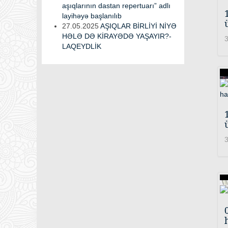
aşıqlarının dastan repertuarı” adlı
layihəyə başlanılıb
27.05.2025
AŞIQLAR BİRLİYİ NİYƏ
HƏLƏ DƏ KİRAYƏDƏ YAŞAYIR?-
3
LAQEYDLİK
3