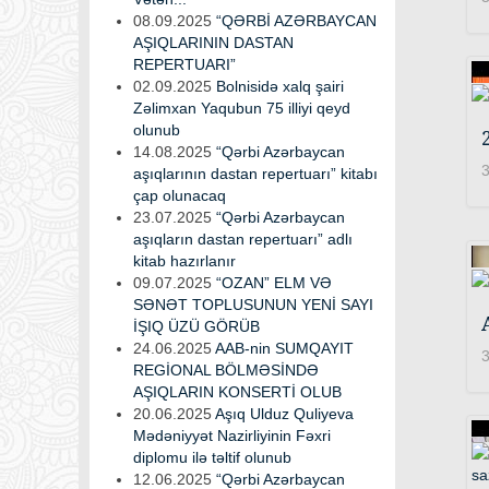
08.09.2025
“QƏRBİ AZƏRBAYCAN
AŞIQLARININ DASTAN
REPERTUARI”
02.09.2025
Bolnisidə xalq şairi
Zəlimxan Yaqubun 75 illiyi qeyd
olunub
14.08.2025
“Qərbi Azərbaycan
3
aşıqlarının dastan repertuarı” kitabı
çap olunacaq
23.07.2025
“Qərbi Azərbaycan
aşıqların dastan repertuarı” adlı
kitab hazırlanır
09.07.2025
“OZAN” ELM VƏ
SƏNƏT TOPLUSUNUN YENİ SAYI
İŞIQ ÜZÜ GÖRÜB
24.06.2025
AAB-nin SUMQAYIT
3
REGİONAL BÖLMƏSİNDƏ
AŞIQLARIN KONSERTİ OLUB
20.06.2025
Aşıq Ulduz Quliyeva
Mədəniyyət Nazirliyinin Fəxri
diplomu ilə təltif olunub
12.06.2025
“Qərbi Azərbaycan