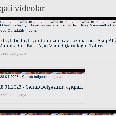
qəli videolar
O taylı bu taylı yurdumuzun saz söz məclisi: Aşıq Alt
Məmmədli - Bakı Aşıq Vədud Qaradağlı -Təbriz
8925 baxış sayı
28.01.2023 - Cənub bölgəsinin aşıqları
5834 baxış sayı