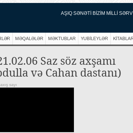
AŞIQ SƏNƏTİ BİZİM MİLLİ SƏRV
RLƏR
MƏQALƏLƏR
MƏKTUBLAR
YUBİLEYLƏR
KİTABLA
21.02.06 Saz söz axşamı
bdulla və Cahan dastanı)
axış sayı