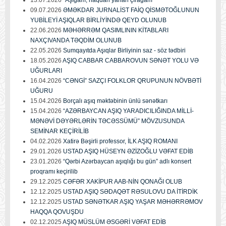
09.07.2026
ƏMƏKDAR JURNALİST FAİQ QİSMƏTOĞLUNUN
YUBİLEYİ AŞIQLAR BİRLİYİNDƏ QEYD OLUNUB
22.06.2026
MƏHƏRRƏM QASIMLININ KİTABLARI
NAXÇIVANDA TƏQDİM OLUNUB
22.05.2026
Sumqayıtda Aşıqlar Birliyinin saz - söz tədbiri
18.05.2026
AŞIQ CABBAR CABBAROVUN SƏNƏT YOLU VƏ
UĞURLARI
16.04.2026
“CƏNGİ” SAZÇI FOLKLOR QRUPUNUN NÖVBƏTİ
UĞURU
15.04.2026
Borçalı aşıq məktəbinin ünlü sənətkarı
15.04.2026
“AZƏRBAYCAN AŞIQ YARADICILIĞINDA MİLLİ-
MƏNƏVİ DƏYƏRLƏRİN TƏCƏSSÜMÜ” MÖVZUSUNDA
SEMİNAR KEÇİRİLİB
04.02.2026
Xatirə Bəşirli professor, İLK AŞIQ ROMANI
29.01.2026
USTAD AŞIQ HÜSEYN ƏZİZOĞLU VƏFAT EDİB
23.01.2026
“Qərbi Azərbaycan aşıqlığı bu gün” adlı konsert
proqramı keçirilib
29.12.2025
CƏFƏR XAKİPUR AAB-NİN QONAĞI OLUB
12.12.2025
USTAD AŞIQ SƏDAQƏT RƏSULOVU DA İTİRDİK
12.12.2025
USTAD SƏNƏTKAR AŞIQ YAŞAR MƏHƏRRƏMOV
HAQQA QOVUŞDU
02.12.2025
AŞIQ MÜSLÜM ƏSGƏRİ VƏFAT EDİB