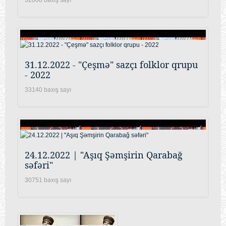
31.12.2022 - "Çeşmə" sazçı folklor qrupu
- 2022
33140 baxış sayı
24.12.2022 | "Aşıq Şəmşirin Qarabağ
səfəri"
30751 baxış sayı