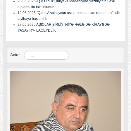
20.06.2025
Aşıq Ulduz Quliyeva Mədəniyyət Nazirliyinin Fəxri
diplomu ilə təltif olunub
12.06.2025
“Qərbi Azərbaycan aşıqlarının dastan repertuarı” adlı
layihəyə başlanılıb
27.05.2025
AŞIQLAR BİRLİYİ NİYƏ HƏLƏ DƏ KİRAYƏDƏ
YAŞAYIR?- LAQEYDLİK
Axtar...