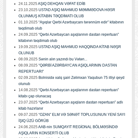
24.11.2025
AŞIQ DEHQAN VƏFAT EDİB
23.10.2025
USTAD AŞIQ MAHMUD MƏMMƏDOVA HƏSR
OLUNMUŞ KİTABIN TƏQDİMATI OLUB
01.10.2025
“Aşıqlar Qərbi Azərbaycanı tərənnüm edir” kitabının
təqdimatı olub
24.09.2025
“Qərbi Azərbaycan aşıqlarının dastan repertuarı”
kitabının təqdimatı olub
19.09.2025
USTAD AŞIQ MAHMUD HAQQINDA KİTAB NƏŞR
OLUNUB
08.09.2025
Sənin alın yazındı bu Vətən...
08.09.2025
“QƏRBİ AZƏRBAYCAN AŞIQLARININ DASTAN
REPERTUARI”
02.09.2025
Bolnisidə xalq şairi Zəlimxan Yaqubun 75 illiyi qeyd
olunub
14.08.2025
“Qərbi Azərbaycan aşıqlarının dastan repertuarı”
kitabı çap olunacaq
23.07.2025
“Qərbi Azərbaycan aşıqların dastan repertuarı” adlı
kitab hazırlanır
09.07.2025
“OZAN” ELM VƏ SƏNƏT TOPLUSUNUN YENİ SAYI
İŞIQ ÜZÜ GÖRÜB
24.06.2025
AAB-nin SUMQAYIT REGİONAL BÖLMƏSİNDƏ
AŞIQLARIN KONSERTİ OLUB