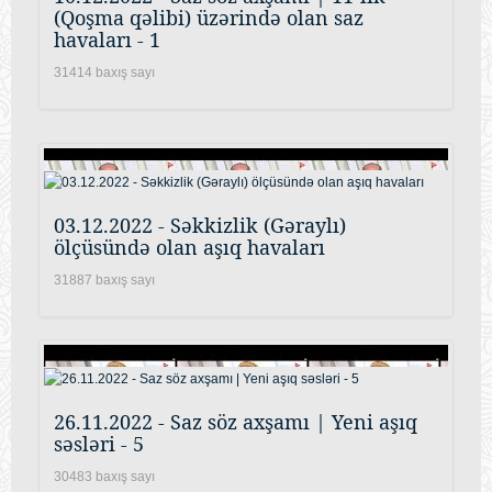
(Qoşma qəlibi) üzərində olan saz
havaları - 1
31414 baxış sayı
03.12.2022 - Səkkizlik (Gəraylı)
ölçüsündə olan aşıq havaları
31887 baxış sayı
26.11.2022 - Saz söz axşamı | Yeni aşıq
səsləri - 5
30483 baxış sayı