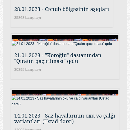
28.01.2023 - Cənub bölgəsinin aşıqları
35863 baxış sayı
21.01.2023 - "Koroğlu" dastanından
"Qıratın qaçırılması" qolu
30395 baxış sayı
14.01.2023 - Saz havalarının oxu və çalğı
variantları (Ustad dərsi)
32008 baxış sayı