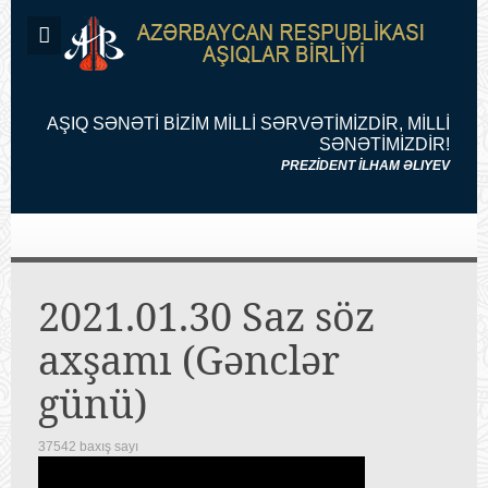
AŞIQ SƏNƏTİ BİZİM MİLLİ SƏRVƏTİMİZDİR, MİLLİ
SƏNƏTİMİZDİR!
PREZİDENT İLHAM ƏLIYEV
2021.01.30 Saz söz
axşamı (Gənclər
günü)
37542 baxış sayı