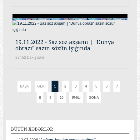
19.11.2022 - Saz söz axşamı | "Dünya
obrazı" sazın sözün işığında
33452 baxış sayı
BAŞA
GERI
1
2
3
4
5
6
7
8
9
10
İRƏLI
SONA
BÜTÜN
XƏBƏRLƏR
13.07.2026
“Aşığam, haqdan yanan çırağam”