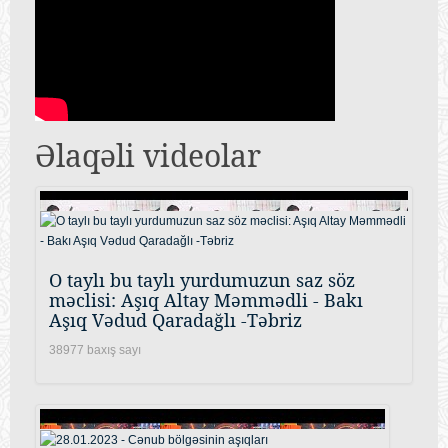
Əlaqəli videolar
O taylı bu taylı yurdumuzun saz söz
məclisi: Aşıq Altay Məmmədli - Bakı
Aşıq Vədud Qaradağlı -Təbriz
38977 baxış sayı