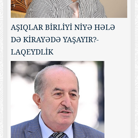
AŞIQLAR BİRLİYİ NİYƏ HƏLƏ
DƏ KİRAYƏDƏ YAŞAYIR?-
LAQEYDLİK