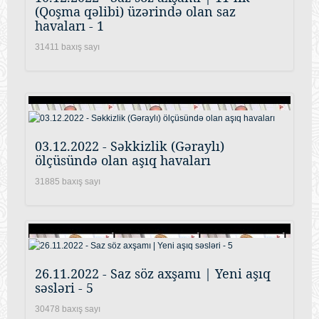
(Qoşma qəlibi) üzərində olan saz
havaları - 1
31411 baxış sayı
03.12.2022 - Səkkizlik (Gəraylı)
ölçüsündə olan aşıq havaları
31885 baxış sayı
26.11.2022 - Saz söz axşamı | Yeni aşıq
səsləri - 5
30478 baxış sayı