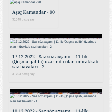
Aşıq Kamandar - 90
31548 baxış sayı
17.12.2022 - Saz söz axşamı | 11-lik
(Qoşma qəlibi) üzərində olan mürəkkəb
saz havaları - 2
31703 baxış sayı
10.12.2022 - Saz söz axşamı | 11-lik