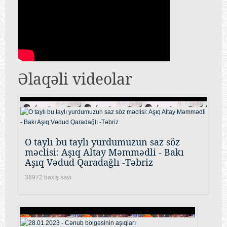
Əlaqəli videolar
O taylı bu taylı yurdumuzun saz söz
məclisi: Aşıq Altay Məmmədli - Bakı
Aşıq Vədud Qaradağlı -Təbriz
38972 baxış sayı