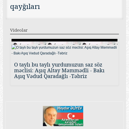
qayğıları
Videolar
O taylı bu taylı yurdumuzun saz söz
məclisi: Aşıq Altay Məmmədli - Bakı
Aşıq Vədud Qaradağlı -Təbriz