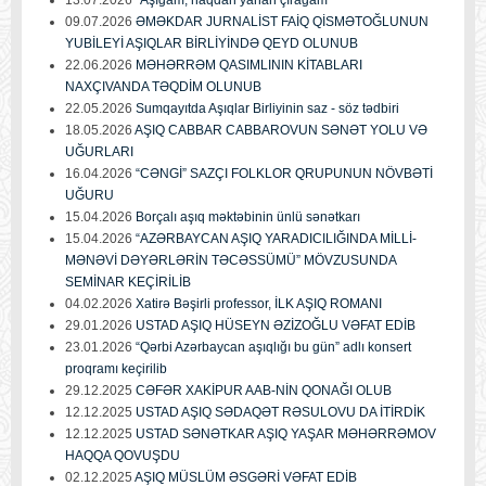
09.07.2026
ƏMƏKDAR JURNALİST FAİQ QİSMƏTOĞLUNUN
YUBİLEYİ AŞIQLAR BİRLİYİNDƏ QEYD OLUNUB
22.06.2026
MƏHƏRRƏM QASIMLININ KİTABLARI
NAXÇIVANDA TƏQDİM OLUNUB
22.05.2026
Sumqayıtda Aşıqlar Birliyinin saz - söz tədbiri
18.05.2026
AŞIQ CABBAR CABBAROVUN SƏNƏT YOLU VƏ
UĞURLARI
16.04.2026
“CƏNGİ” SAZÇI FOLKLOR QRUPUNUN NÖVBƏTİ
UĞURU
15.04.2026
Borçalı aşıq məktəbinin ünlü sənətkarı
15.04.2026
“AZƏRBAYCAN AŞIQ YARADICILIĞINDA MİLLİ-
MƏNƏVİ DƏYƏRLƏRİN TƏCƏSSÜMÜ” MÖVZUSUNDA
SEMİNAR KEÇİRİLİB
04.02.2026
Xatirə Bəşirli professor, İLK AŞIQ ROMANI
29.01.2026
USTAD AŞIQ HÜSEYN ƏZİZOĞLU VƏFAT EDİB
23.01.2026
“Qərbi Azərbaycan aşıqlığı bu gün” adlı konsert
proqramı keçirilib
29.12.2025
CƏFƏR XAKİPUR AAB-NİN QONAĞI OLUB
12.12.2025
USTAD AŞIQ SƏDAQƏT RƏSULOVU DA İTİRDİK
12.12.2025
USTAD SƏNƏTKAR AŞIQ YAŞAR MƏHƏRRƏMOV
HAQQA QOVUŞDU
02.12.2025
AŞIQ MÜSLÜM ƏSGƏRİ VƏFAT EDİB