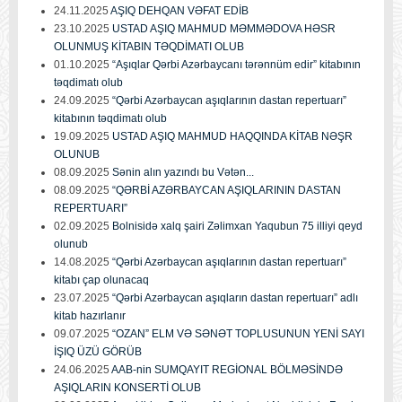
24.11.2025
AŞIQ DEHQAN VƏFAT EDİB
23.10.2025
USTAD AŞIQ MAHMUD MƏMMƏDOVA HƏSR
OLUNMUŞ KİTABIN TƏQDİMATI OLUB
01.10.2025
“Aşıqlar Qərbi Azərbaycanı tərənnüm edir” kitabının
təqdimatı olub
24.09.2025
“Qərbi Azərbaycan aşıqlarının dastan repertuarı”
kitabının təqdimatı olub
19.09.2025
USTAD AŞIQ MAHMUD HAQQINDA KİTAB NƏŞR
OLUNUB
08.09.2025
Sənin alın yazındı bu Vətən...
08.09.2025
“QƏRBİ AZƏRBAYCAN AŞIQLARININ DASTAN
REPERTUARI”
02.09.2025
Bolnisidə xalq şairi Zəlimxan Yaqubun 75 illiyi qeyd
olunub
14.08.2025
“Qərbi Azərbaycan aşıqlarının dastan repertuarı”
kitabı çap olunacaq
23.07.2025
“Qərbi Azərbaycan aşıqların dastan repertuarı” adlı
kitab hazırlanır
09.07.2025
“OZAN” ELM VƏ SƏNƏT TOPLUSUNUN YENİ SAYI
İŞIQ ÜZÜ GÖRÜB
24.06.2025
AAB-nin SUMQAYIT REGİONAL BÖLMƏSİNDƏ
AŞIQLARIN KONSERTİ OLUB