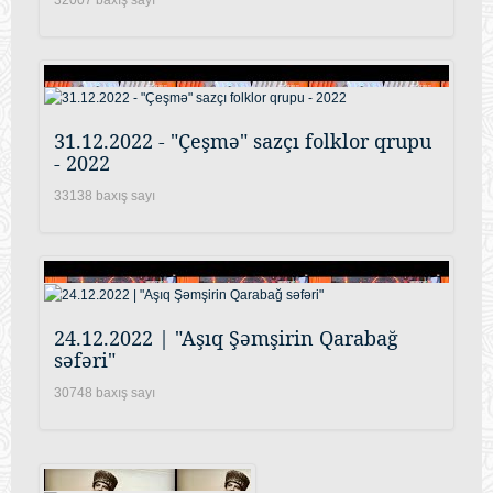
31.12.2022 - "Çeşmə" sazçı folklor qrupu
- 2022
33138 baxış sayı
24.12.2022 | "Aşıq Şəmşirin Qarabağ
səfəri"
30748 baxış sayı