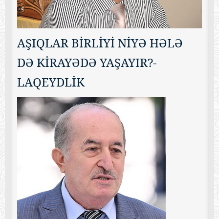
AŞIQLAR BİRLİYİ NİYƏ HƏLƏ
DƏ KİRAYƏDƏ YAŞAYIR?-
LAQEYDLİK