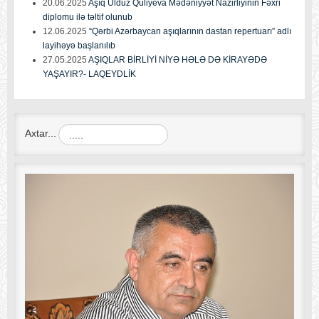
20.06.2025
Aşıq Ulduz Quliyeva Mədəniyyət Nazirliyinin Fəxri
diplomu ilə təltif olunub
12.06.2025
“Qərbi Azərbaycan aşıqlarının dastan repertuarı” adlı
layihəyə başlanılıb
27.05.2025
AŞIQLAR BİRLİYİ NİYƏ HƏLƏ DƏ KİRAYƏDƏ
YAŞAYIR?- LAQEYDLİK
Axtar...