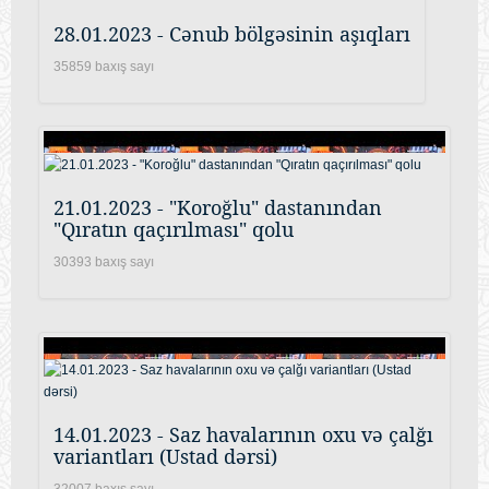
28.01.2023 - Cənub bölgəsinin aşıqları
35859 baxış sayı
21.01.2023 - "Koroğlu" dastanından
"Qıratın qaçırılması" qolu
30393 baxış sayı
14.01.2023 - Saz havalarının oxu və çalğı
variantları (Ustad dərsi)
32007 baxış sayı