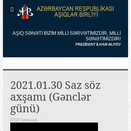
AŞIQ SƏNƏTİ BİZİM MİLLİ SƏRVƏTİMİZDİR, MİLLİ
SƏNƏTİMİZDİR!
PREZİDENT İLHAM ƏLIYEV
2021.01.30 Saz söz
axşamı (Gənclər
günü)
37537 baxış sayı