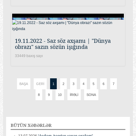
19.11.2022 - Saz söz axşamı | "Dünya
obrazı" sazın sözün işığında
33449 baxış sayı
BAŞA
GERI
1
2
3
4
5
6
7
8
9
10
İRƏLI
SONA
BÜTÜN
XƏBƏRLƏR
13.07.2026
“Aşığam, haqdan yanan çırağam”