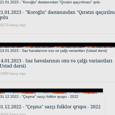
21.01.2023 - "Koroğlu" dastanından "Qıratın qaçırılm
qolu
0273 baxış sayı
14.01.2023 - Saz havalarının oxu və çalğı variantları
(Ustad dərsi)
1883 baxış sayı
31.12.2022 - "Çeşmə" sazçı folklor qrupu - 2022
3016 baxış sayı