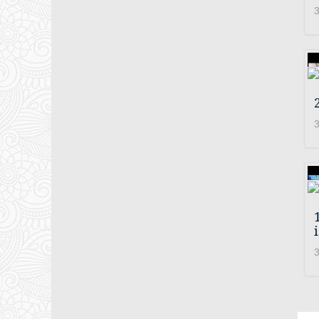
3
3
3