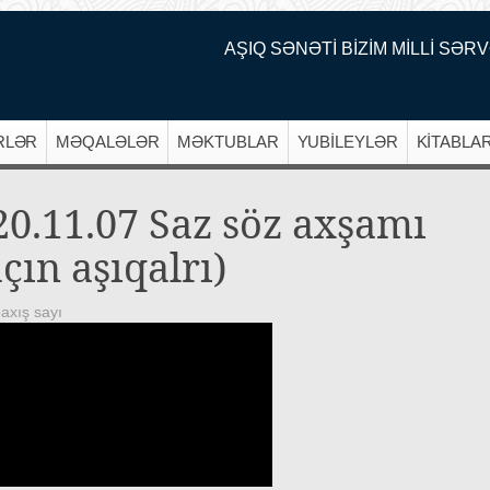
AŞIQ SƏNƏTİ BİZİM MİLLİ SƏRV
RLƏR
MƏQALƏLƏR
MƏKTUBLAR
YUBİLEYLƏR
KİTABLA
20.11.07 Saz söz axşamı
çın aşıqalrı)
axış sayı