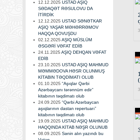
12.12.2025
USTAD AŞIQ
SƏDAQƏT RƏSULOVU DA
İTİRDİK
12.12.2025
USTAD SƏNƏTKAR
AŞIQ YAŞAR MƏHƏRRƏMOV
3
HAQQA QOVUŞDU
02.12.2025
AŞIQ MÜSLÜM
ƏSGƏRİ VƏFAT EDİB
24.11.2025
AŞIQ DEHQAN VƏFAT
EDİB
23.10.2025
USTAD AŞIQ MAHMUD
MƏMMƏDOVA HƏSR OLUNMUŞ
KİTABIN TƏQDİMATI OLUB
01.10.2025
“Aşıqlar Qərbi
3
Azərbaycanı tərənnüm edir”
kitabının təqdimatı olub
24.09.2025
“Qərbi Azərbaycan
aşıqlarının dastan repertuarı”
kitabının təqdimatı olub
19.09.2025
USTAD AŞIQ MAHMUD
HAQQINDA KİTAB NƏŞR OLUNUB
08.09.2025
Sənin alın yazındı bu
3
Vətən...