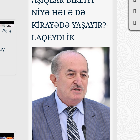
NİYƏ HƏLƏ DƏ
KİRAYƏDƏ YAŞAYIR?-
LAQEYDLİK
ay