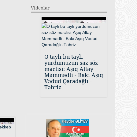
Videolar
O taylı bu taylı
yurdumuzun saz söz
məclisi: Aşıq Altay
Məmmədli - Bakı Aşıq
Vədud Qaradağlı -
Təbriz