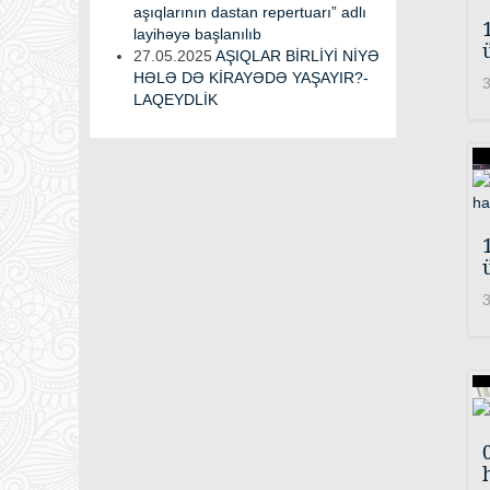
aşıqlarının dastan repertuarı” adlı
layihəyə başlanılıb
27.05.2025
AŞIQLAR BİRLİYİ NİYƏ
HƏLƏ DƏ KİRAYƏDƏ YAŞAYIR?-
3
LAQEYDLİK
3