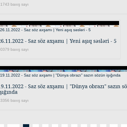
1743 baxış sayı
26.11.2022 - Saz söz axşamı | Yeni aşıq səsləri - 5
0379 baxış sayı
19.11.2022 - Saz söz axşamı | "Dünya obrazı" sazın s
işığında
3356 baxış sayı