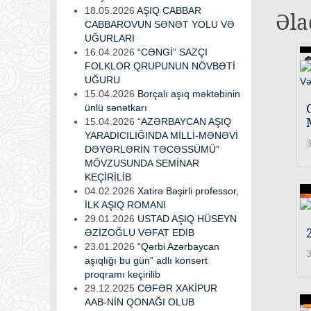
18.05.2026
AŞIQ CABBAR
Əla
CABBAROVUN SƏNƏT YOLU VƏ
UĞURLARI
16.04.2026
“CƏNGİ” SAZÇI
FOLKLOR QRUPUNUN NÖVBƏTİ
UĞURU
15.04.2026
Borçalı aşıq məktəbinin
ünlü sənətkarı
15.04.2026
“AZƏRBAYCAN AŞIQ
YARADICILIĞINDA MİLLİ-MƏNƏVİ
3
DƏYƏRLƏRİN TƏCƏSSÜMÜ”
MÖVZUSUNDA SEMİNAR
KEÇİRİLİB
04.02.2026
Xatirə Bəşirli professor,
İLK AŞIQ ROMANI
29.01.2026
USTAD AŞIQ HÜSEYN
ƏZİZOĞLU VƏFAT EDİB
23.01.2026
“Qərbi Azərbaycan
3
aşıqlığı bu gün” adlı konsert
proqramı keçirilib
29.12.2025
CƏFƏR XAKİPUR
AAB-NİN QONAĞI OLUB