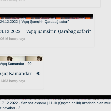
24.12.2022 | "Aşıq Şəmşirin Qarabağ səfəri"
0616 baxış sayı
Aşıq Kamandar - 90
1463 baxış sayı