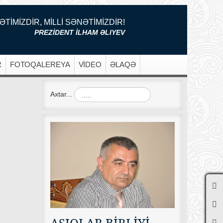
ƏTİMİZDİR, MİLLİ SƏNƏTİMİZDİR!
PREZİDENT İLHAM ƏLIYEV
R
FOTOQALEREYA
VİDEO
ƏLAQƏ
Axtar...
AŞIQLAR BİRLİYİ