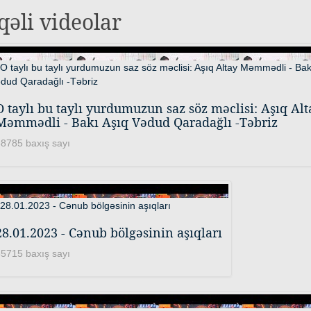
qəli videolar
O taylı bu taylı yurdumuzun saz söz məclisi: Aşıq Alt
Məmmədli - Bakı Aşıq Vədud Qaradağlı -Təbriz
8785 baxış sayı
28.01.2023 - Cənub bölgəsinin aşıqları
5715 baxış sayı