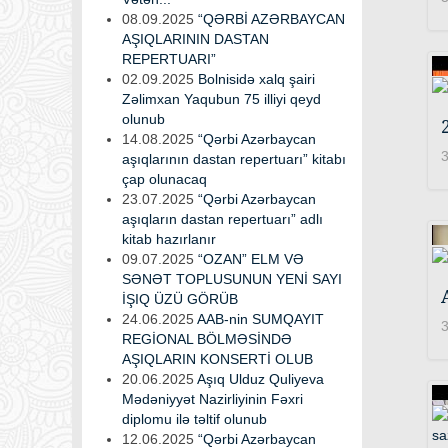
08.09.2025
“QƏRBİ AZƏRBAYCAN
AŞIQLARININ DASTAN
REPERTUARI”
02.09.2025
Bolnisidə xalq şairi
Zəlimxan Yaqubun 75 illiyi qeyd
olunub
14.08.2025
“Qərbi Azərbaycan
3
aşıqlarının dastan repertuarı” kitabı
çap olunacaq
23.07.2025
“Qərbi Azərbaycan
aşıqların dastan repertuarı” adlı
kitab hazırlanır
09.07.2025
“OZAN” ELM VƏ
SƏNƏT TOPLUSUNUN YENİ SAYI
İŞIQ ÜZÜ GÖRÜB
24.06.2025
AAB-nin SUMQAYIT
3
REGİONAL BÖLMƏSİNDƏ
AŞIQLARIN KONSERTİ OLUB
20.06.2025
Aşıq Ulduz Quliyeva
Mədəniyyət Nazirliyinin Fəxri
diplomu ilə təltif olunub
12.06.2025
“Qərbi Azərbaycan