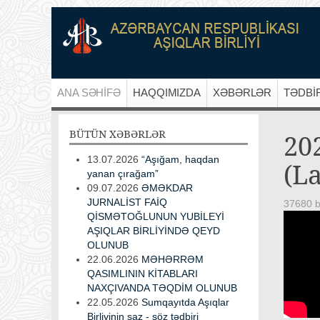
ANA SƏHİFƏ
HAQQIMIZDA
XƏBƏRLƏR
TƏDBİ
BÜTÜN
XƏBƏRLƏR
20
13.07.2026
“Aşığam, haqdan
(La
yanan çırağam”
09.07.2026
ƏMƏKDAR
JURNALİST FAİQ
37680 b
QİSMƏTOĞLUNUN YUBİLEYİ
AŞIQLAR BİRLİYİNDƏ QEYD
OLUNUB
22.06.2026
MƏHƏRRƏM
QASIMLININ KİTABLARI
NAXÇIVANDA TƏQDİM OLUNUB
22.05.2026
Sumqayıtda Aşıqlar
Birliyinin saz - söz tədbiri