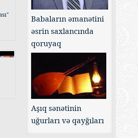
ası"
Babaların əmanətini
əsrin saxlancında
qoruyaq
Aşıq sənətinin
uğurları və qayğıları