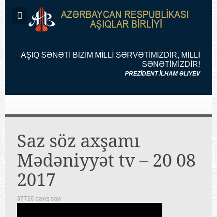
AŞIQ SƏNƏTİ BİZİM MİLLİ SƏRVƏTİMİZDİR, MİLLİ
SƏNƏTİMİZDİR!
PREZİDENT İLHAM ƏLIYEV
Saz söz axşamı
Mədəniyyət tv – 20 08
2017
37726 baxış sayı