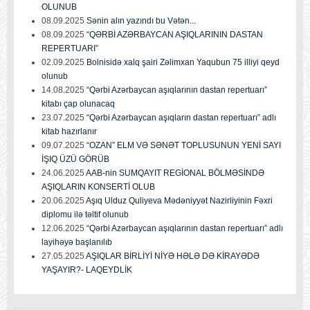
OLUNUB
08.09.2025
Sənin alın yazındı bu Vətən...
08.09.2025
“QƏRBİ AZƏRBAYCAN AŞIQLARININ DASTAN
REPERTUARI”
02.09.2025
Bolnisidə xalq şairi Zəlimxan Yaqubun 75 illiyi qeyd
olunub
14.08.2025
“Qərbi Azərbaycan aşıqlarının dastan repertuarı”
kitabı çap olunacaq
23.07.2025
“Qərbi Azərbaycan aşıqların dastan repertuarı” adlı
kitab hazırlanır
09.07.2025
“OZAN” ELM VƏ SƏNƏT TOPLUSUNUN YENİ SAYI
İŞIQ ÜZÜ GÖRÜB
24.06.2025
AAB-nin SUMQAYIT REGİONAL BÖLMƏSİNDƏ
AŞIQLARIN KONSERTİ OLUB
20.06.2025
Aşıq Ulduz Quliyeva Mədəniyyət Nazirliyinin Fəxri
diplomu ilə təltif olunub
12.06.2025
“Qərbi Azərbaycan aşıqlarının dastan repertuarı” adlı
layihəyə başlanılıb
27.05.2025
AŞIQLAR BİRLİYİ NİYƏ HƏLƏ DƏ KİRAYƏDƏ
YAŞAYIR?- LAQEYDLİK