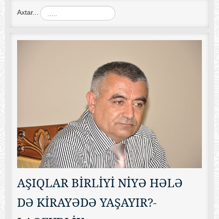
Axtar...
AŞIQLAR BİRLİYİ NİYƏ HƏLƏ
DƏ KİRAYƏDƏ YAŞAYIR?-