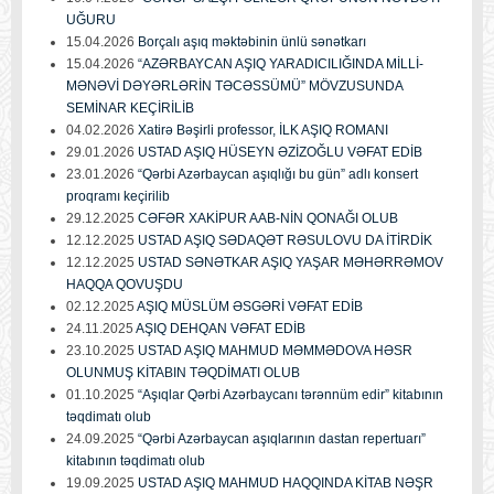
UĞURU
15.04.2026
Borçalı aşıq məktəbinin ünlü sənətkarı
15.04.2026
“AZƏRBAYCAN AŞIQ YARADICILIĞINDA MİLLİ-
MƏNƏVİ DƏYƏRLƏRİN TƏCƏSSÜMÜ” MÖVZUSUNDA
SEMİNAR KEÇİRİLİB
04.02.2026
Xatirə Bəşirli professor, İLK AŞIQ ROMANI
29.01.2026
USTAD AŞIQ HÜSEYN ƏZİZOĞLU VƏFAT EDİB
23.01.2026
“Qərbi Azərbaycan aşıqlığı bu gün” adlı konsert
proqramı keçirilib
29.12.2025
CƏFƏR XAKİPUR AAB-NİN QONAĞI OLUB
12.12.2025
USTAD AŞIQ SƏDAQƏT RƏSULOVU DA İTİRDİK
12.12.2025
USTAD SƏNƏTKAR AŞIQ YAŞAR MƏHƏRRƏMOV
HAQQA QOVUŞDU
02.12.2025
AŞIQ MÜSLÜM ƏSGƏRİ VƏFAT EDİB
24.11.2025
AŞIQ DEHQAN VƏFAT EDİB
23.10.2025
USTAD AŞIQ MAHMUD MƏMMƏDOVA HƏSR
OLUNMUŞ KİTABIN TƏQDİMATI OLUB
01.10.2025
“Aşıqlar Qərbi Azərbaycanı tərənnüm edir” kitabının
təqdimatı olub
24.09.2025
“Qərbi Azərbaycan aşıqlarının dastan repertuarı”
kitabının təqdimatı olub
19.09.2025
USTAD AŞIQ MAHMUD HAQQINDA KİTAB NƏŞR