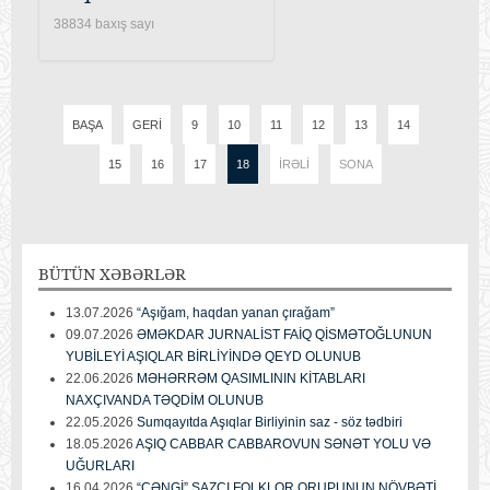
38834 baxış sayı
BAŞA
GERI
9
10
11
12
13
14
15
16
17
18
İRƏLI
SONA
BÜTÜN
XƏBƏRLƏR
13.07.2026
“Aşığam, haqdan yanan çırağam”
09.07.2026
ƏMƏKDAR JURNALİST FAİQ QİSMƏTOĞLUNUN
YUBİLEYİ AŞIQLAR BİRLİYİNDƏ QEYD OLUNUB
22.06.2026
MƏHƏRRƏM QASIMLININ KİTABLARI
NAXÇIVANDA TƏQDİM OLUNUB
22.05.2026
Sumqayıtda Aşıqlar Birliyinin saz - söz tədbiri
18.05.2026
AŞIQ CABBAR CABBAROVUN SƏNƏT YOLU VƏ
UĞURLARI
16.04.2026
“CƏNGİ” SAZÇI FOLKLOR QRUPUNUN NÖVBƏTİ