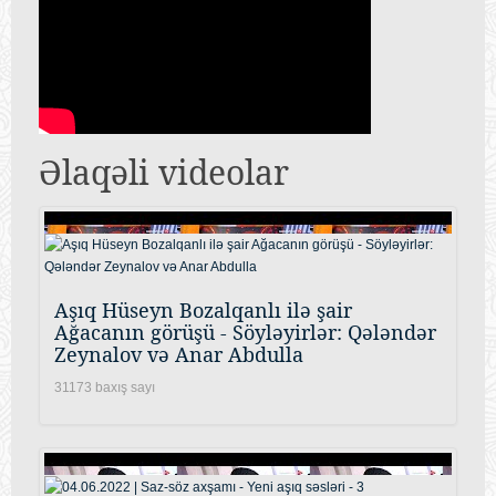
Əlaqəli videolar
Aşıq Hüseyn Bozalqanlı ilə şair
Ağacanın görüşü - Söyləyirlər: Qələndər
Zeynalov və Anar Abdulla
31173 baxış sayı