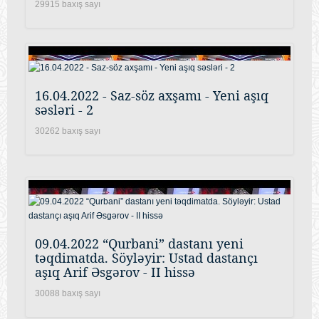
29915 baxış sayı
16.04.2022 - Saz-söz axşamı - Yeni aşıq
səsləri - 2
30262 baxış sayı
09.04.2022 “Qurbani” dastanı yeni
təqdimatda. Söyləyir: Ustad dastançı
aşıq Arif Əsgərov - II hissə
30088 baxış sayı