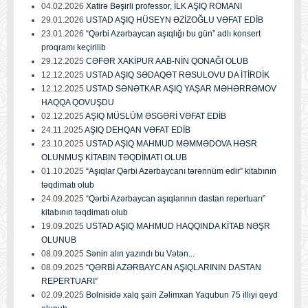
04.02.2026
Xatirə Bəşirli professor, İLK AŞIQ ROMANI
29.01.2026
USTAD AŞIQ HÜSEYN ƏZİZOĞLU VƏFAT EDİB
23.01.2026
“Qərbi Azərbaycan aşıqlığı bu gün” adlı konsert
proqramı keçirilib
29.12.2025
CƏFƏR XAKİPUR AAB-NİN QONAĞI OLUB
12.12.2025
USTAD AŞIQ SƏDAQƏT RƏSULOVU DA İTİRDİK
12.12.2025
USTAD SƏNƏTKAR AŞIQ YAŞAR MƏHƏRRƏMOV
HAQQA QOVUŞDU
02.12.2025
AŞIQ MÜSLÜM ƏSGƏRİ VƏFAT EDİB
24.11.2025
AŞIQ DEHQAN VƏFAT EDİB
23.10.2025
USTAD AŞIQ MAHMUD MƏMMƏDOVA HƏSR
OLUNMUŞ KİTABIN TƏQDİMATI OLUB
01.10.2025
“Aşıqlar Qərbi Azərbaycanı tərənnüm edir” kitabının
təqdimatı olub
24.09.2025
“Qərbi Azərbaycan aşıqlarının dastan repertuarı”
kitabının təqdimatı olub
19.09.2025
USTAD AŞIQ MAHMUD HAQQINDA KİTAB NƏŞR
OLUNUB
08.09.2025
Sənin alın yazındı bu Vətən...
08.09.2025
“QƏRBİ AZƏRBAYCAN AŞIQLARININ DASTAN
REPERTUARI”
02.09.2025
Bolnisidə xalq şairi Zəlimxan Yaqubun 75 illiyi qeyd