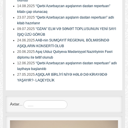
olunub
14.08.2025
“Qərbi Azərbaycan aşıqlarının dastan repertuarı”
kitabı çap olunacaq
23.07.2025
“Qərbi Azərbaycan aşıqların dastan repertuarı” adlı
kitab hazırlanır
09.07.2025
“OZAN” ELM VƏ SƏNƏT TOPLUSUNUN YENİ SAYI
İŞIQ ÜZÜ GÖRÜB
24.06.2025
AAB-nin SUMQAYIT REGİONAL BÖLMƏSİNDƏ
AŞIQLARIN KONSERTİ OLUB
20.06.2025
Aşıq Ulduz Quliyeva Mədəniyyət Nazirliyinin Fəxri
diplomu ilə təltif olunub
12.06.2025
“Qərbi Azərbaycan aşıqlarının dastan repertuarı” adlı
layihəyə başlanılıb
27.05.2025
AŞIQLAR BİRLİYİ NİYƏ HƏLƏ DƏ KİRAYƏDƏ
YAŞAYIR?- LAQEYDLİK
Axtar...