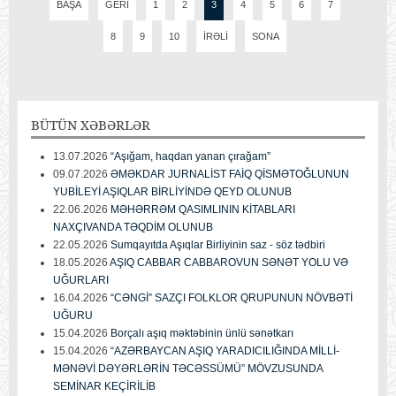
BAŞA
GERI
1
2
3
4
5
6
7
8
9
10
İRƏLI
SONA
BÜTÜN
XƏBƏRLƏR
13.07.2026
“Aşığam, haqdan yanan çırağam”
09.07.2026
ƏMƏKDAR JURNALİST FAİQ QİSMƏTOĞLUNUN
YUBİLEYİ AŞIQLAR BİRLİYİNDƏ QEYD OLUNUB
22.06.2026
MƏHƏRRƏM QASIMLININ KİTABLARI
NAXÇIVANDA TƏQDİM OLUNUB
22.05.2026
Sumqayıtda Aşıqlar Birliyinin saz - söz tədbiri
18.05.2026
AŞIQ CABBAR CABBAROVUN SƏNƏT YOLU VƏ
UĞURLARI
16.04.2026
“CƏNGİ” SAZÇI FOLKLOR QRUPUNUN NÖVBƏTİ
UĞURU
15.04.2026
Borçalı aşıq məktəbinin ünlü sənətkarı
15.04.2026
“AZƏRBAYCAN AŞIQ YARADICILIĞINDA MİLLİ-
MƏNƏVİ DƏYƏRLƏRİN TƏCƏSSÜMÜ” MÖVZUSUNDA
SEMİNAR KEÇİRİLİB