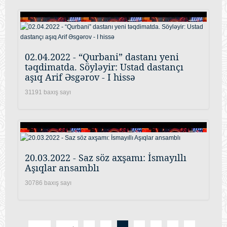
02.04.2022 - “Qurbani” dastanı yeni
təqdimatda. Söyləyir: Ustad dastançı
aşıq Arif Əsgərov - I hissə
31191 baxış sayı
20.03.2022 - Saz söz axşamı: İsmayıllı
Aşıqlar ansamblı
30786 baxış sayı