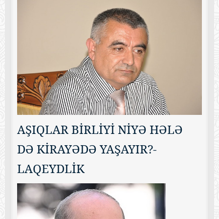
AŞIQLAR BİRLİYİ NİYƏ HƏLƏ
DƏ KİRAYƏDƏ YAŞAYIR?-
LAQEYDLİK