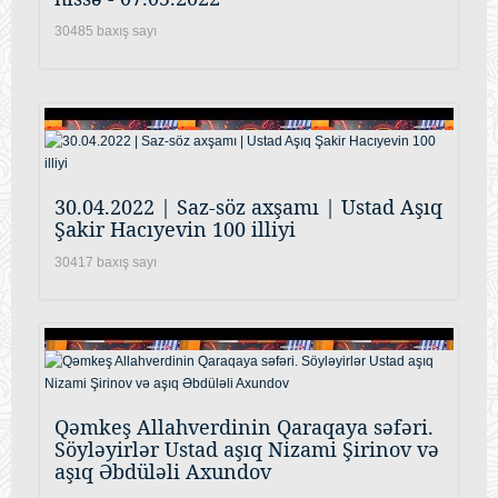
30485 baxış sayı
30.04.2022 | Saz-söz axşamı | Ustad Aşıq
Şakir Hacıyevin 100 illiyi
30417 baxış sayı
Qəmkeş Allahverdinin Qaraqaya səfəri.
Söyləyirlər Ustad aşıq Nizami Şirinov və
aşıq Əbdüləli Axundov