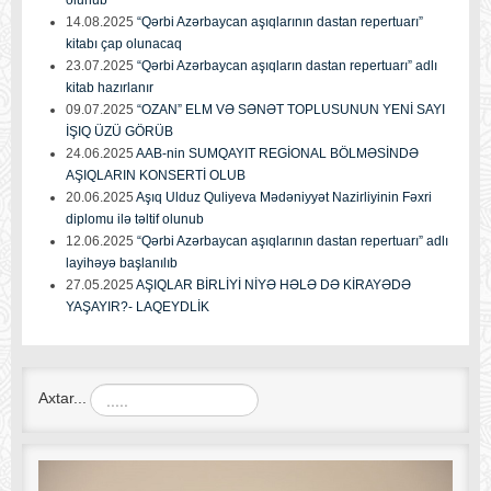
14.08.2025
“Qərbi Azərbaycan aşıqlarının dastan repertuarı”
kitabı çap olunacaq
23.07.2025
“Qərbi Azərbaycan aşıqların dastan repertuarı” adlı
kitab hazırlanır
09.07.2025
“OZAN” ELM VƏ SƏNƏT TOPLUSUNUN YENİ SAYI
İŞIQ ÜZÜ GÖRÜB
24.06.2025
AAB-nin SUMQAYIT REGİONAL BÖLMƏSİNDƏ
AŞIQLARIN KONSERTİ OLUB
20.06.2025
Aşıq Ulduz Quliyeva Mədəniyyət Nazirliyinin Fəxri
diplomu ilə təltif olunub
12.06.2025
“Qərbi Azərbaycan aşıqlarının dastan repertuarı” adlı
layihəyə başlanılıb
27.05.2025
AŞIQLAR BİRLİYİ NİYƏ HƏLƏ DƏ KİRAYƏDƏ
YAŞAYIR?- LAQEYDLİK
Axtar...