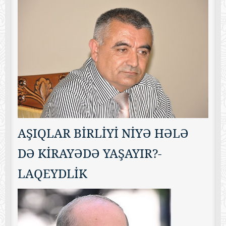
AŞIQLAR BİRLİYİ NİYƏ HƏLƏ
DƏ KİRAYƏDƏ YAŞAYIR?-
LAQEYDLİK