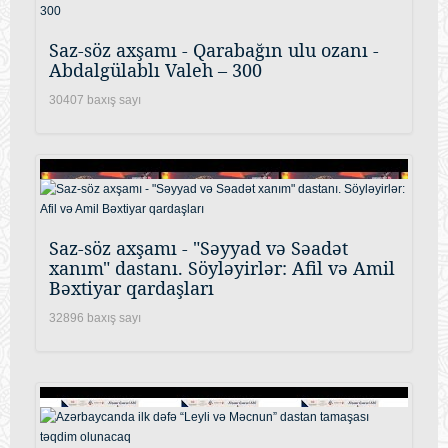
Saz-söz axşamı - Qarabağın ulu ozanı -
Abdalgülablı Valeh – 300
30407 baxış sayı
Saz-söz axşamı - "Səyyad və Səadət
xanım" dastanı. Söyləyirlər: Afil və Amil
Bəxtiyar qardaşları
32896 baxış sayı