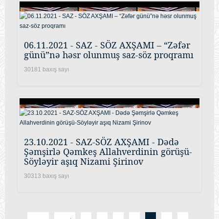
06.11.2021 - SAZ - SÖZ AXŞAMI – “Zəfər
günü”nə həsr olunmuş saz-söz proqramı
30181 baxış sayı
23.10.2021 - SAZ-SÖZ AXŞAMI - Dədə
Şəmşirlə Qəmkeş Allahverdinin görüşü-
Söyləyir aşıq Nizami Şirinov
30313 baxış sayı