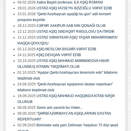
04.02.2026
Xatirə Bəşirli professor, İLK AŞIQ ROMANI
29.01.2026
USTAD AŞIQ HÜSEYN ƏZİZOĞLU VƏFAT EDİB
23.01.2026
“Qərbi Azərbaycan aşıqlığı bu gün” adlı konsert
proqramı keçirilib
29.12.2025
CƏFƏR XAKİPUR AAB-NİN QONAĞI OLUB
12.12.2025
USTAD AŞIQ SƏDAQƏT RƏSULOVU DA İTİRDİK
12.12.2025
USTAD SƏNƏTKAR AŞIQ YAŞAR MƏHƏRRƏMOV
HAQQA QOVUŞDU
02.12.2025
AŞIQ MÜSLÜM ƏSGƏRİ VƏFAT EDİB
24.11.2025
AŞIQ DEHQAN VƏFAT EDİB
23.10.2025
USTAD AŞIQ MAHMUD MƏMMƏDOVA HƏSR
OLUNMUŞ KİTABIN TƏQDİMATI OLUB
01.10.2025
“Aşıqlar Qərbi Azərbaycanı tərənnüm edir” kitabının
təqdimatı olub
24.09.2025
“Qərbi Azərbaycan aşıqlarının dastan repertuarı”
kitabının təqdimatı olub
19.09.2025
USTAD AŞIQ MAHMUD HAQQINDA KİTAB NƏŞR
OLUNUB
08.09.2025
Sənin alın yazındı bu Vətən...
08.09.2025
“QƏRBİ AZƏRBAYCAN AŞIQLARININ DASTAN
REPERTUARI”
02.09.2025
Bolnisidə xalq şairi Zəlimxan Yaqubun 75 illiyi qeyd
olunub