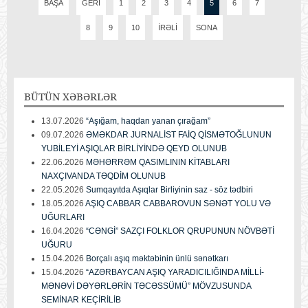
BAŞA
GERI
1
2
3
4
5
6
7
8
9
10
İRƏLI
SONA
BÜTÜN
XƏBƏRLƏR
13.07.2026
“Aşığam, haqdan yanan çırağam”
09.07.2026
ƏMƏKDAR JURNALİST FAİQ QİSMƏTOĞLUNUN
YUBİLEYİ AŞIQLAR BİRLİYİNDƏ QEYD OLUNUB
22.06.2026
MƏHƏRRƏM QASIMLININ KİTABLARI
NAXÇIVANDA TƏQDİM OLUNUB
22.05.2026
Sumqayıtda Aşıqlar Birliyinin saz - söz tədbiri
18.05.2026
AŞIQ CABBAR CABBAROVUN SƏNƏT YOLU VƏ
UĞURLARI
16.04.2026
“CƏNGİ” SAZÇI FOLKLOR QRUPUNUN NÖVBƏTİ
UĞURU
15.04.2026
Borçalı aşıq məktəbinin ünlü sənətkarı
15.04.2026
“AZƏRBAYCAN AŞIQ YARADICILIĞINDA MİLLİ-
MƏNƏVİ DƏYƏRLƏRİN TƏCƏSSÜMÜ” MÖVZUSUNDA
SEMİNAR KEÇİRİLİB