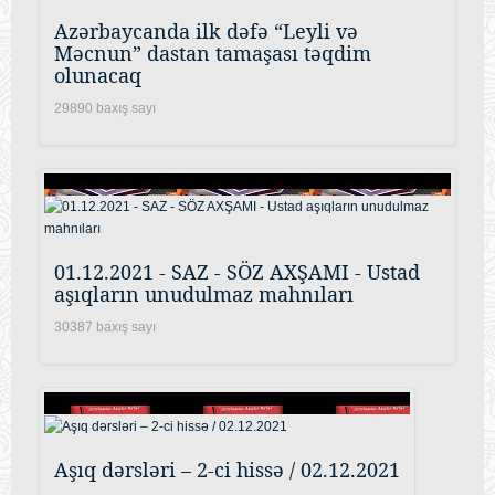
Azərbaycanda ilk dəfə “Leyli və
Məcnun” dastan tamaşası təqdim
olunacaq
29890 baxış sayı
01.12.2021 - SAZ - SÖZ AXŞAMI - Ustad
aşıqların unudulmaz mahnıları
30387 baxış sayı
Aşıq dərsləri – 2-ci hissə / 02.12.2021