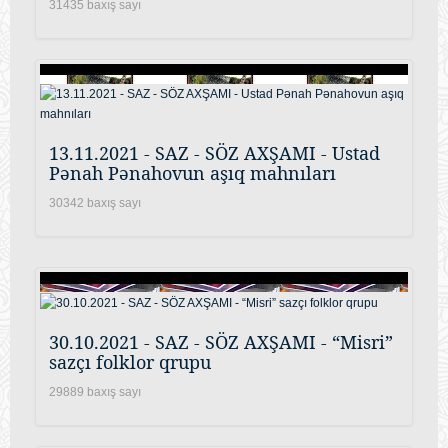
31435 baxış sayı
13.11.2021 - SAZ - SÖZ AXŞAMI - Ustad
Pənah Pənahovun aşıq mahnıları
30342 baxış sayı
30.10.2021 - SAZ - SÖZ AXŞAMI - “Misri”
sazçı folklor qrupu
29889 baxış sayı