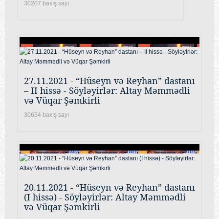
30207 baxış sayı
27.11.2021 - “Hüseyn və Reyhan” dastanı
– II hissə - Söyləyirlər: Altay Məmmədli
və Vüqar Şəmkirli
30654 baxış sayı
20.11.2021 - “Hüseyn və Reyhan” dastanı
(I hissə) - Söyləyirlər: Altay Məmmədli
və Vüqar Şəmkirli