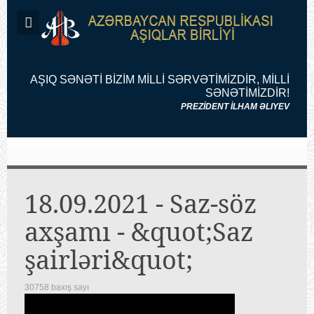
AŞIQ SƏNƏTİ BİZİM MİLLİ SƏRVƏTİMİZDİR, MİLLİ
SƏNƏTİMİZDİR!
PREZİDENT İLHAM ƏLIYEV
18.09.2021 - Saz-söz
axşamı - &quot;Saz
şairləri&quot;
30758 baxış sayı