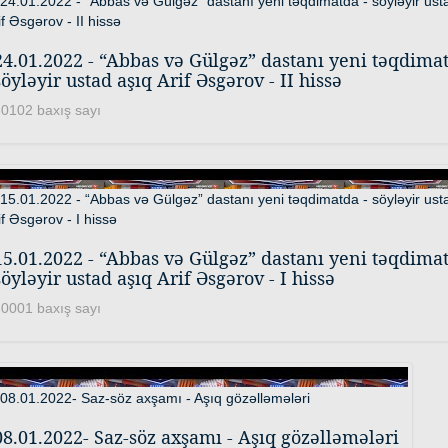
24.01.2022 - “Abbas və Gülgəz” dastanı yeni təqdimat
söyləyir ustad aşıq Arif Əsgərov - II hissə
0102 baxış sayı
15.01.2022 - “Abbas və Gülgəz” dastanı yeni təqdimat
söyləyir ustad aşıq Arif Əsgərov - I hissə
0001 baxış sayı
08.01.2022- Saz-söz axşamı - Aşıq gözəlləmələri