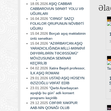
18.05.2026
AŞIQ CABBAR
Əla
CABBAROVUN SƏNƏT YOLU VƏ
UĞURLARI
16.04.2026
“CƏNGİ” SAZÇI
FOLKLOR QRUPUNUN NÖVBƏTİ
UĞURU
15.04.2026
Borçalı aşıq məktəbinin
ünlü sənətkarı
3
15.04.2026
“AZƏRBAYCAN AŞIQ
YARADICILIĞINDA MİLLİ-MƏNƏVİ
DƏYƏRLƏRİN TƏCƏSSÜMÜ”
MÖVZUSUNDA SEMİNAR
KEÇİRİLİB
04.02.2026
Xatirə Bəşirli professor,
İLK AŞIQ ROMANI
29.01.2026
USTAD AŞIQ HÜSEYN
ƏZİZOĞLU VƏFAT EDİB
23.01.2026
“Qərbi Azərbaycan
2
aşıqlığı bu gün” adlı konsert
proqramı keçirilib
29.12.2025
CƏFƏR XAKİPUR
AAB-NİN QONAĞI OLUB