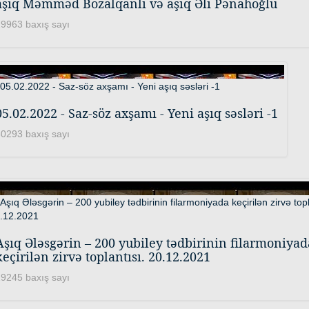
aşıq Məmməd Bozalqanlı və aşıq Əli Pənahoğlu
9963 baxış sayı
05.02.2022 - Saz-söz axşamı - Yeni aşıq səsləri -1
0293 baxış sayı
Aşıq Ələsgərin – 200 yubiley tədbirinin filarmoniyad
keçirilən zirvə toplantısı. 20.12.2021
9245 baxış sayı