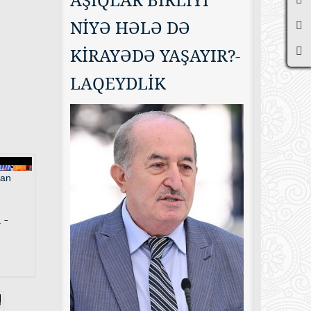
NİYƏ HƏLƏ DƏ
KİRAYƏDƏ YAŞAYIR?-
LAQEYDLİK
 -