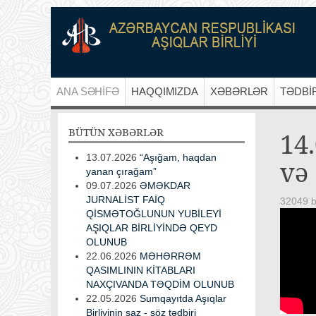
ANA SƏHİFƏ
HAQQIMIZDA
XƏBƏRLƏR
TƏDBİ
BÜTÜN
XƏBƏRLƏR
14
13.07.2026
“Aşığam, haqdan
və 
yanan çırağam”
09.07.2026
ƏMƏKDAR
JURNALİST FAİQ
32049 b
QİSMƏTOĞLUNUN YUBİLEYİ
AŞIQLAR BİRLİYİNDƏ QEYD
OLUNUB
22.06.2026
MƏHƏRRƏM
QASIMLININ KİTABLARI
NAXÇIVANDA TƏQDİM OLUNUB
22.05.2026
Sumqayıtda Aşıqlar
Birliyinin saz - söz tədbiri