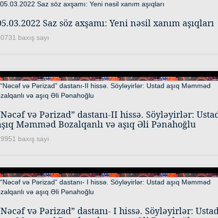
05.03.2022 Saz söz axşamı: Yeni nəsil xanım aşıqları
0731 baxış sayı
“Nəcəf və Pərizad” dastanı-II hissə. Söyləyirlər: Usta
aşıq Məmməd Bozalqanlı və aşıq Əli Pənahoğlu
9951 baxış sayı
“Nəcəf və Pərizad” dastanı- I hissə. Söyləyirlər: Usta