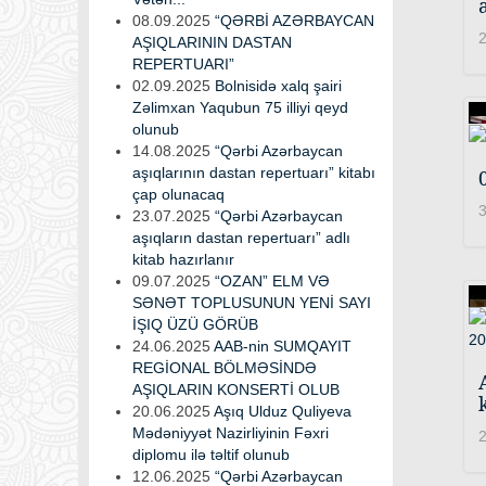
08.09.2025
“QƏRBİ AZƏRBAYCAN
2
AŞIQLARININ DASTAN
REPERTUARI”
02.09.2025
Bolnisidə xalq şairi
Zəlimxan Yaqubun 75 illiyi qeyd
olunub
14.08.2025
“Qərbi Azərbaycan
aşıqlarının dastan repertuarı” kitabı
çap olunacaq
3
23.07.2025
“Qərbi Azərbaycan
aşıqların dastan repertuarı” adlı
kitab hazırlanır
09.07.2025
“OZAN” ELM VƏ
SƏNƏT TOPLUSUNUN YENİ SAYI
İŞIQ ÜZÜ GÖRÜB
24.06.2025
AAB-nin SUMQAYIT
REGİONAL BÖLMƏSİNDƏ
AŞIQLARIN KONSERTİ OLUB
20.06.2025
Aşıq Ulduz Quliyeva
Mədəniyyət Nazirliyinin Fəxri
2
diplomu ilə təltif olunub
12.06.2025
“Qərbi Azərbaycan