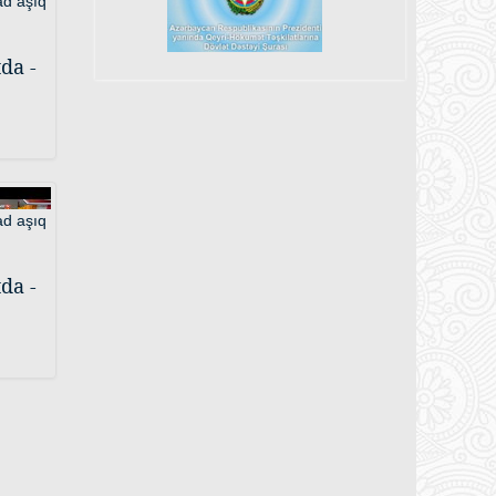
da -
da -