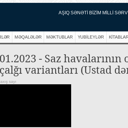
AŞIQ SƏNƏTİ BİZİM MİLLİ SƏRV
RLƏR
MƏQALƏLƏR
MƏKTUBLAR
YUBİLEYLƏR
KİTABLA
.01.2023 - Saz havalarının 
çalğı variantları (Ustad də
axış sayı