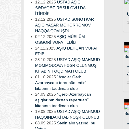
12.12.2025
USTAD AŞIQ
SƏDAQƏT RƏSULOVU DA
İTİRDİK
12.12.2025
USTAD SƏNƏTKAR
3
AŞIQ YAŞAR MƏHƏRRƏMOV
HAQQA QOVUŞDU
02.12.2025
AŞIQ MÜSLÜM
ƏSGƏRİ VƏFAT EDİB
24.11.2025
AŞIQ DEHQAN VƏFAT
EDİB
23.10.2025
USTAD AŞIQ MAHMUD
MƏMMƏDOVA HƏSR OLUNMUŞ
KİTABIN TƏQDİMATI OLUB
01.10.2025
“Aşıqlar Qərbi
2
Azərbaycanı tərənnüm edir”
kitabının təqdimatı olub
24.09.2025
“Qərbi Azərbaycan
aşıqlarının dastan repertuarı”
kitabının təqdimatı olub
19.09.2025
USTAD AŞIQ MAHMUD
HAQQINDA KİTAB NƏŞR OLUNUB
08.09.2025
Sənin alın yazındı bu
Vətən...