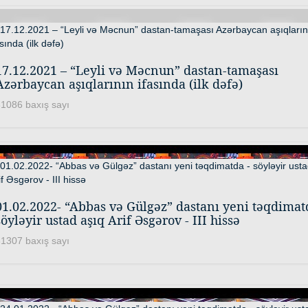
17.12.2021 – “Leyli və Məcnun” dastan-tamaşası
Azərbaycan aşıqlarının ifasında (ilk dəfə)
1086 baxış sayı
01.02.2022- “Abbas və Gülgəz” dastanı yeni təqdimat
söyləyir ustad aşıq Arif Əsgərov - III hissə
1307 baxış sayı