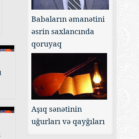
Babaların əmanətini
əsrin saxlancında
qoruyaq
d
Aşıq sənətinin
uğurları və qayğıları
d