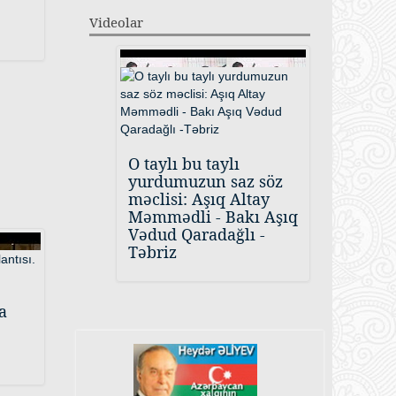
Videolar
O taylı bu taylı
yurdumuzun saz söz
məclisi: Aşıq Altay
Məmmədli - Bakı Aşıq
Vədud Qaradağlı -
Təbriz
a