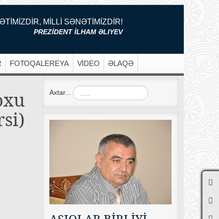
ƏTİMİZDİR, MİLLİ SƏNƏTİMİZDİR!
PREZİDENT İLHAM ƏLIYEV
R
FOTOQALEREYA
VİDEO
ƏLAQƏ
oxu
Axtar...
rsi)
AŞIQLAR BİRLİYİ