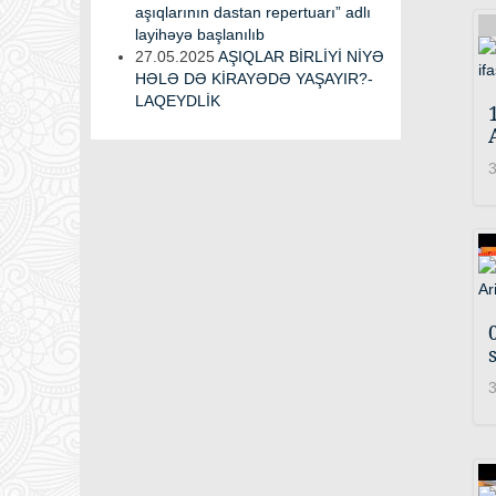
aşıqlarının dastan repertuarı” adlı
layihəyə başlanılıb
27.05.2025
AŞIQLAR BİRLİYİ NİYƏ
HƏLƏ DƏ KİRAYƏDƏ YAŞAYIR?-
LAQEYDLİK
3
3