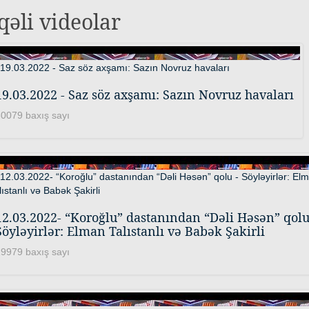
qəli videolar
19.03.2022 - Saz söz axşamı: Sazın Novruz havaları
0079 baxış sayı
12.03.2022- “Koroğlu” dastanından “Dəli Həsən” qolu
Söyləyirlər: Elman Talıstanlı və Babək Şakirli
9979 baxış sayı