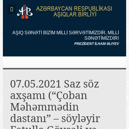
AŞIQ SƏNƏTİ BİZİM MİLLİ SƏRVƏTİMİZDİR, MİLLİ
SƏNƏTİMİZDİR!
PREZİDENT İLHAM ƏLIYEV
07.05.2021 Saz söz
axşamı (“Çoban
Məhəmmədin
dastanı” – söyləyir