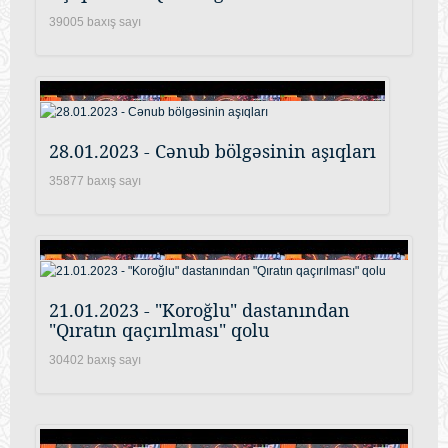
39005 baxış sayı
28.01.2023 - Cənub bölgəsinin aşıqları
35877 baxış sayı
21.01.2023 - "Koroğlu" dastanından
"Qıratın qaçırılması" qolu
30402 baxış sayı