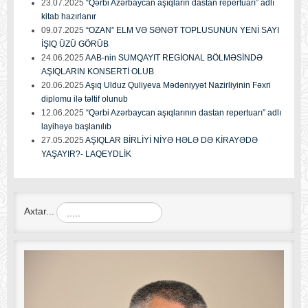
23.07.2025
“Qərbi Azərbaycan aşıqların dastan repertuarı” adlı
kitab hazırlanır
09.07.2025
“OZAN” ELM VƏ SƏNƏT TOPLUSUNUN YENİ SAYI
İŞIQ ÜZÜ GÖRÜB
24.06.2025
AAB-nin SUMQAYIT REGİONAL BÖLMƏSİNDƏ
AŞIQLARIN KONSERTİ OLUB
20.06.2025
Aşıq Ulduz Quliyeva Mədəniyyət Nazirliyinin Fəxri
diplomu ilə təltif olunub
12.06.2025
“Qərbi Azərbaycan aşıqlarının dastan repertuarı” adlı
layihəyə başlanılıb
27.05.2025
AŞIQLAR BİRLİYİ NİYƏ HƏLƏ DƏ KİRAYƏDƏ
YAŞAYIR?- LAQEYDLİK
Axtar...