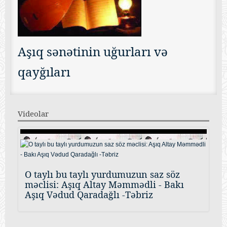
Aşıq sənətinin uğurları və
qayğıları
Videolar
O taylı bu taylı yurdumuzun saz söz
məclisi: Aşıq Altay Məmmədli - Bakı
Aşıq Vədud Qaradağlı -Təbriz