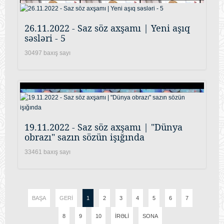
26.11.2022 - Saz söz axşamı | Yeni aşıq
səsləri - 5
30497 baxış sayı
19.11.2022 - Saz söz axşamı | "Dünya
obrazı" sazın sözün işığında
33461 baxış sayı
BAŞA
GERI
1
2
3
4
5
6
7
8
9
10
İRƏLI
SONA