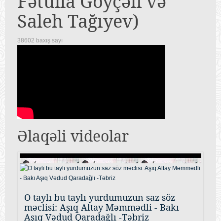
Fətulla Göyçəli və
Saleh Tağıyev)
38602 baxış sayı
Əlaqəli videolar
O taylı bu taylı yurdumuzun saz söz
məclisi: Aşıq Altay Məmmədli - Bakı
Aşıq Vədud Qaradağlı -Təbriz