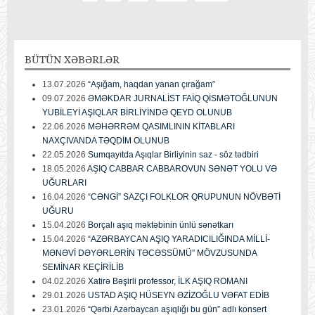
BÜTÜN
XƏBƏRLƏR
13.07.2026
“Aşığam, haqdan yanan çırağam”
09.07.2026
ƏMƏKDAR JURNALİST FAİQ QİSMƏTOĞLUNUN
YUBİLEYİ AŞIQLAR BİRLİYİNDƏ QEYD OLUNUB
22.06.2026
MƏHƏRRƏM QASIMLININ KİTABLARI
NAXÇIVANDA TƏQDİM OLUNUB
22.05.2026
Sumqayıtda Aşıqlar Birliyinin saz - söz tədbiri
18.05.2026
AŞIQ CABBAR CABBAROVUN SƏNƏT YOLU VƏ
UĞURLARI
16.04.2026
“CƏNGİ” SAZÇI FOLKLOR QRUPUNUN NÖVBƏTİ
UĞURU
15.04.2026
Borçalı aşıq məktəbinin ünlü sənətkarı
15.04.2026
“AZƏRBAYCAN AŞIQ YARADICILIĞINDA MİLLİ-
MƏNƏVİ DƏYƏRLƏRİN TƏCƏSSÜMÜ” MÖVZUSUNDA
SEMİNAR KEÇİRİLİB
04.02.2026
Xatirə Bəşirli professor, İLK AŞIQ ROMANI
29.01.2026
USTAD AŞIQ HÜSEYN ƏZİZOĞLU VƏFAT EDİB
23.01.2026
“Qərbi Azərbaycan aşıqlığı bu gün” adlı konsert