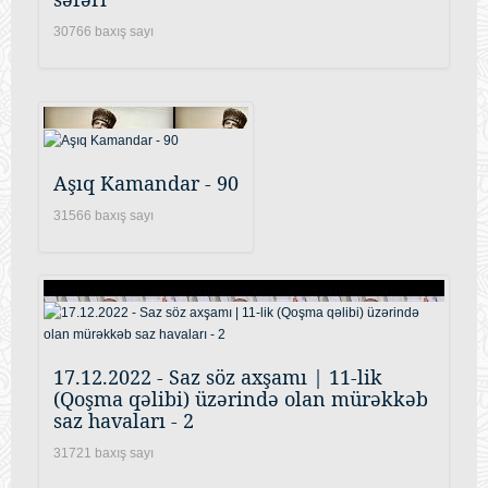
30766 baxış sayı
Aşıq Kamandar - 90
31566 baxış sayı
17.12.2022 - Saz söz axşamı | 11-lik
(Qoşma qəlibi) üzərində olan mürəkkəb
saz havaları - 2
31721 baxış sayı