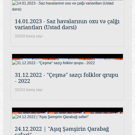
14.01.2023 - Saz havalarının oxu və çalğı
variantları (Ustad dərsi)
32020 baxış sayı
31.12.2022 - "Çeşmə" sazçı folklor qrupu
- 2022
33152 baxış sayı
24.12.2022 | "Aşıq Şəmşirin Qarabağ
səfəri"