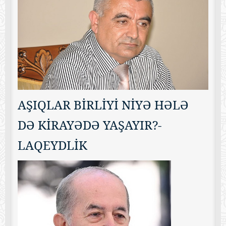
AŞIQLAR BİRLİYİ NİYƏ HƏLƏ
DƏ KİRAYƏDƏ YAŞAYIR?-
LAQEYDLİK