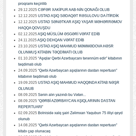
proqramı keçirilib
29.12.2025
CƏFƏR XAKİPUR AAB-NİN QONAĞI OLUB
12.12.2025
USTAD AŞIQ SƏDAQƏT RƏSULOVU DA İTİRDİK
12.12.2025
USTAD SƏNƏTKAR AŞIQ YAŞAR MƏHƏRRƏMOV
HAQQA QOVUŞDU
02.12.2025
AŞIQ MÜSLÜM ƏSGƏRİ VƏFAT EDİB
24.11.2025
AŞIQ DEHQAN VƏFAT EDİB
23.10.2025
USTAD AŞIQ MAHMUD MƏMMƏDOVA HƏSR
OLUNMUŞ KİTABIN TƏQDİMATI OLUB
01.10.2025
“Aşıqlar Qərbi Azərbaycanı tərənnüm edir” kitabının
təqdimatı olub
24.09.2025
“Qərbi Azərbaycan aşıqlarının dastan repertuarı”
kitabının təqdimatı olub
19.09.2025
USTAD AŞIQ MAHMUD HAQQINDA KİTAB NƏŞR
OLUNUB
08.09.2025
Sənin alın yazındı bu Vətən...
08.09.2025
“QƏRBİ AZƏRBAYCAN AŞIQLARININ DASTAN
REPERTUARI”
02.09.2025
Bolnisidə xalq şairi Zəlimxan Yaqubun 75 illiyi qeyd
olunub
14.08.2025
“Qərbi Azərbaycan aşıqlarının dastan repertuarı”
kitabı çap olunacaq