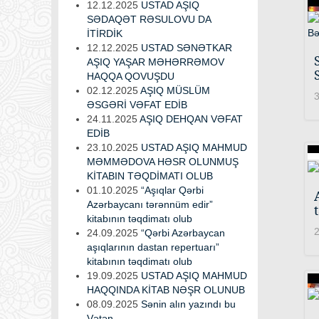
12.12.2025
USTAD AŞIQ
SƏDAQƏT RƏSULOVU DA
İTİRDİK
12.12.2025
USTAD SƏNƏTKAR
AŞIQ YAŞAR MƏHƏRRƏMOV
HAQQA QOVUŞDU
02.12.2025
AŞIQ MÜSLÜM
3
ƏSGƏRİ VƏFAT EDİB
24.11.2025
AŞIQ DEHQAN VƏFAT
EDİB
23.10.2025
USTAD AŞIQ MAHMUD
MƏMMƏDOVA HƏSR OLUNMUŞ
KİTABIN TƏQDİMATI OLUB
01.10.2025
“Aşıqlar Qərbi
Azərbaycanı tərənnüm edir”
kitabının təqdimatı olub
2
24.09.2025
“Qərbi Azərbaycan
aşıqlarının dastan repertuarı”
kitabının təqdimatı olub
19.09.2025
USTAD AŞIQ MAHMUD
HAQQINDA KİTAB NƏŞR OLUNUB
08.09.2025
Sənin alın yazındı bu
Vətən...