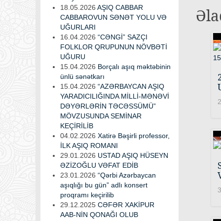
18.05.2026
AŞIQ CABBAR
Əla
CABBAROVUN SƏNƏT YOLU VƏ
UĞURLARI
16.04.2026
“CƏNGİ” SAZÇI
FOLKLOR QRUPUNUN NÖVBƏTİ
UĞURU
15.04.2026
Borçalı aşıq məktəbinin
ünlü sənətkarı
15.04.2026
“AZƏRBAYCAN AŞIQ
YARADICILIĞINDA MİLLİ-MƏNƏVİ
2
DƏYƏRLƏRİN TƏCƏSSÜMÜ”
MÖVZUSUNDA SEMİNAR
KEÇİRİLİB
04.02.2026
Xatirə Bəşirli professor,
İLK AŞIQ ROMANI
29.01.2026
USTAD AŞIQ HÜSEYN
ƏZİZOĞLU VƏFAT EDİB
23.01.2026
“Qərbi Azərbaycan
aşıqlığı bu gün” adlı konsert
3
proqramı keçirilib
29.12.2025
CƏFƏR XAKİPUR
AAB-NİN QONAĞI OLUB