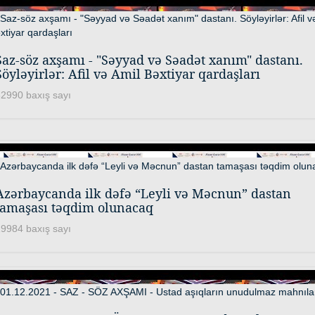
Saz-söz axşamı - "Səyyad və Səadət xanım" dastanı.
Söyləyirlər: Afil və Amil Bəxtiyar qardaşları
2990 baxış sayı
Azərbaycanda ilk dəfə “Leyli və Məcnun” dastan
tamaşası təqdim olunacaq
9984 baxış sayı