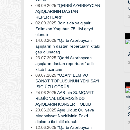
08.09.2025
“QƏRBİ AZƏRBAYCAN
AŞIQLARININ DASTAN
3
REPERTUARI”
02.09.2025
Bolnisidə xalq şairi
Zəlimxan Yaqubun 75 illiyi qeyd
olunub
14.08.2025
“Qərbi Azərbaycan
aşıqlarının dastan repertuarı” kitabı
çap olunacaq
23.07.2025
“Qərbi Azərbaycan
3
aşıqların dastan repertuarı” adlı
kitab hazırlanır
09.07.2025
“OZAN” ELM VƏ
SƏNƏT TOPLUSUNUN YENİ SAYI
İŞIQ ÜZÜ GÖRÜB
24.06.2025
AAB-nin SUMQAYIT
REGİONAL BÖLMƏSİNDƏ
AŞIQLARIN KONSERTİ OLUB
20.06.2025
Aşıq Ulduz Quliyeva
Mədəniyyət Nazirliyinin Fəxri
diplomu ilə təltif olunub
3
12.06.2025
“Qərbi Azərbaycan