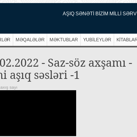
AŞIQ SƏNƏTİ BİZİM MİLLİ SƏRV
RLƏR
MƏQALƏLƏR
MƏKTUBLAR
YUBİLEYLƏR
KİTABLA
02.2022 - Saz-söz axşamı -
i aşıq səsləri -1
axış sayı