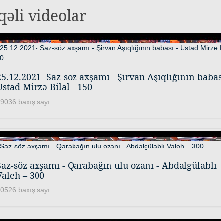
qəli videolar
25.12.2021- Saz-söz axşamı - Şirvan Aşıqlığının babas
Ustad Mirzə Bilal - 150
9036 baxış sayı
Saz-söz axşamı - Qarabağın ulu ozanı - Abdalgülablı
Valeh – 300
0526 baxış sayı