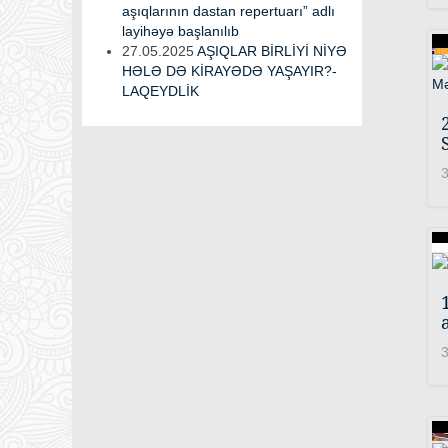
aşıqlarının dastan repertuarı” adlı
layihəyə başlanılıb
27.05.2025
AŞIQLAR BİRLİYİ NİYƏ
HƏLƏ DƏ KİRAYƏDƏ YAŞAYIR?-
LAQEYDLİK
3
3