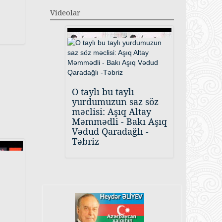
Videolar
O taylı bu taylı
yurdumuzun saz söz
məclisi: Aşıq Altay
Məmmədli - Bakı Aşıq
Vədud Qaradağlı -
Təbriz