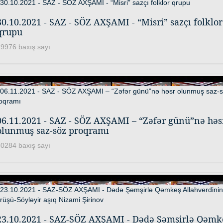
30.10.2021 - SAZ - SÖZ AXŞAMI - “Misri” sazçı folklor
qrupu
9976 baxış sayı
06.11.2021 - SAZ - SÖZ AXŞAMI – “Zəfər günü”nə həs
olunmuş saz-söz proqramı
0284 baxış sayı
23.10.2021 - SAZ-SÖZ AXŞAMI - Dədə Şəmşirlə Qəmk