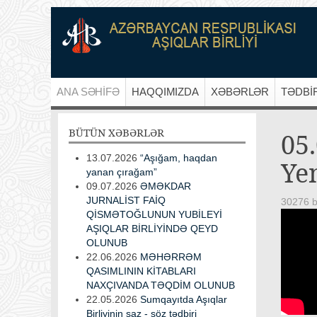
ANA SƏHİFƏ
HAQQIMIZDA
XƏBƏRLƏR
TƏDBİ
BÜTÜN
XƏBƏRLƏR
05.
13.07.2026
“Aşığam, haqdan
Yen
yanan çırağam”
09.07.2026
ƏMƏKDAR
JURNALİST FAİQ
30276 b
QİSMƏTOĞLUNUN YUBİLEYİ
AŞIQLAR BİRLİYİNDƏ QEYD
OLUNUB
22.06.2026
MƏHƏRRƏM
QASIMLININ KİTABLARI
NAXÇIVANDA TƏQDİM OLUNUB
22.05.2026
Sumqayıtda Aşıqlar
Birliyinin saz - söz tədbiri