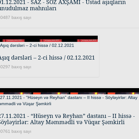
01.12.2021 - SAZ - SÖZ AXŞAMI - Ustad aşıqların
unudulmaz mahnıları
0487 baxış sayı
Aşıq dərsləri – 2-ci hissə / 02.12.2021
0297 baxış sayı
27.11.2021 - “Hüseyn və Reyhan” dastanı – II hissə -
Söyləyirlər: Altay Məmmədli və Vüqar Şəmkirli
0761 baxış sayı