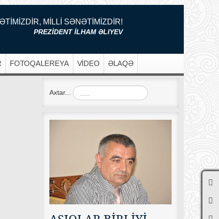
ƏTİMİZDİR, MİLLİ SƏNƏTİMİZDİR!
PREZİDENT İLHAM ƏLIYEV
R
FOTOQALEREYA
VİDEO
ƏLAQƏ
Axtar...
AŞIQLAR BİRLİYİ