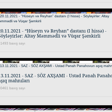
20.11.2021 - “Hüseyn və Reyhan” dastanı (I hissə) -
Söyləyirlər: Altay Məmmədli və Vüqar Şəmkirli
1493 baxış sayı
13.11.2021 - SAZ - SÖZ AXŞAMI - Ustad Pənah Pənah
aşıq mahnıları
0461 baxış sayı