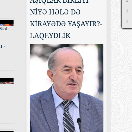
NİYƏ HƏLƏ DƏ
KİRAYƏDƏ YAŞAYIR?-
LAQEYDLİK
ı -