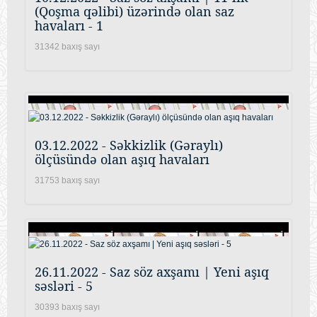
(Qoşma qəlibi) üzərində olan saz
havaları - 1
31342 baxış sayı
03.12.2022 - Səkkizlik (Gəraylı)
ölçüsündə olan aşıq havaları
31753 baxış sayı
26.11.2022 - Saz söz axşamı | Yeni aşıq
səsləri - 5
30393 baxış sayı