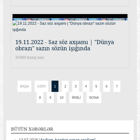
19.11.2022 - Saz söz axşamı | "Dünya
obrazı" sazın sözün işığında
33360 baxış sayı
BAŞA
GERI
1
2
3
4
5
6
7
8
9
10
İRƏLI
SONA
BÜTÜN
XƏBƏRLƏR
13.07.2026
“Aşığam, haqdan yanan çırağam”