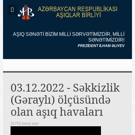
AŞIQ SƏNƏTİ BİZİM MİLLİ SƏRVƏTİMİZDİR, MİLLİ
SƏNƏTİMİZDİR!
PREZİDENT İLHAM ƏLIYEV
03.12.2022 - Səkkizlik
(Gəraylı) ölçüsündə
olan aşıq havaları
31752 baxış sayı