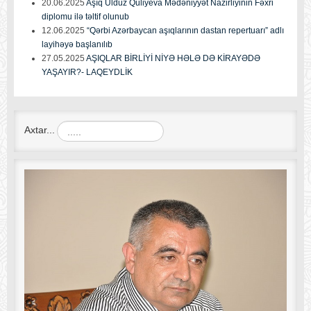
20.06.2025
Aşıq Ulduz Quliyeva Mədəniyyət Nazirliyinin Fəxri
diplomu ilə təltif olunub
12.06.2025
“Qərbi Azərbaycan aşıqlarının dastan repertuarı” adlı
layihəyə başlanılıb
27.05.2025
AŞIQLAR BİRLİYİ NİYƏ HƏLƏ DƏ KİRAYƏDƏ
YAŞAYIR?- LAQEYDLİK
Axtar...