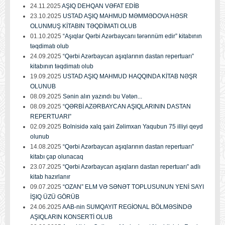
24.11.2025
AŞIQ DEHQAN VƏFAT EDİB
23.10.2025
USTAD AŞIQ MAHMUD MƏMMƏDOVA HƏSR
OLUNMUŞ KİTABIN TƏQDİMATI OLUB
01.10.2025
“Aşıqlar Qərbi Azərbaycanı tərənnüm edir” kitabının
təqdimatı olub
24.09.2025
“Qərbi Azərbaycan aşıqlarının dastan repertuarı”
kitabının təqdimatı olub
19.09.2025
USTAD AŞIQ MAHMUD HAQQINDA KİTAB NƏŞR
OLUNUB
08.09.2025
Sənin alın yazındı bu Vətən...
08.09.2025
“QƏRBİ AZƏRBAYCAN AŞIQLARININ DASTAN
REPERTUARI”
02.09.2025
Bolnisidə xalq şairi Zəlimxan Yaqubun 75 illiyi qeyd
olunub
14.08.2025
“Qərbi Azərbaycan aşıqlarının dastan repertuarı”
kitabı çap olunacaq
23.07.2025
“Qərbi Azərbaycan aşıqların dastan repertuarı” adlı
kitab hazırlanır
09.07.2025
“OZAN” ELM VƏ SƏNƏT TOPLUSUNUN YENİ SAYI
İŞIQ ÜZÜ GÖRÜB
24.06.2025
AAB-nin SUMQAYIT REGİONAL BÖLMƏSİNDƏ
AŞIQLARIN KONSERTİ OLUB