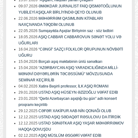
09.07.2026
ƏMƏKDAR JURNALİST FAİQ QİSMƏTOĞLUNUN
YUBİLEYİ AŞIQLAR BİRLİYİNDƏ QEYD OLUNUB
22.06.2026
MƏHƏRRƏM QASIMLININ KİTABLARI
NAXÇIVANDA TƏQDİM OLUNUB
22.05.2026
Sumqayıtda Aşıqlar Birliyinin saz - söz tədbiri
18.05.2026
AŞIQ CABBAR CABBAROVUN SƏNƏT YOLU VƏ
UĞURLARI
16.04.2026
“CƏNGİ” SAZÇI FOLKLOR QRUPUNUN NÖVBƏTİ
UĞURU
15.04.2026
Borçalı aşıq məktəbinin ünlü sənətkarı
15.04.2026
“AZƏRBAYCAN AŞIQ YARADICILIĞINDA MİLLİ-
MƏNƏVİ DƏYƏRLƏRİN TƏCƏSSÜMÜ” MÖVZUSUNDA
SEMİNAR KEÇİRİLİB
04.02.2026
Xatirə Bəşirli professor, İLK AŞIQ ROMANI
29.01.2026
USTAD AŞIQ HÜSEYN ƏZİZOĞLU VƏFAT EDİB
23.01.2026
“Qərbi Azərbaycan aşıqlığı bu gün” adlı konsert
proqramı keçirilib
29.12.2025
CƏFƏR XAKİPUR AAB-NİN QONAĞI OLUB
12.12.2025
USTAD AŞIQ SƏDAQƏT RƏSULOVU DA İTİRDİK
12.12.2025
USTAD SƏNƏTKAR AŞIQ YAŞAR MƏHƏRRƏMOV
HAQQA QOVUŞDU
02.12.2025
AŞIQ MÜSLÜM ƏSGƏRİ VƏFAT EDİB