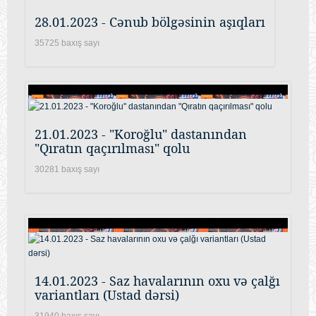
28.01.2023 - Cənub bölgəsinin aşıqları
35725 baxış sayı
21.01.2023 - "Koroğlu" dastanından
"Qıratın qaçırılması" qolu
30281 baxış sayı
14.01.2023 - Saz havalarının oxu və çalğı
variantları (Ustad dərsi)
31940 baxış sayı