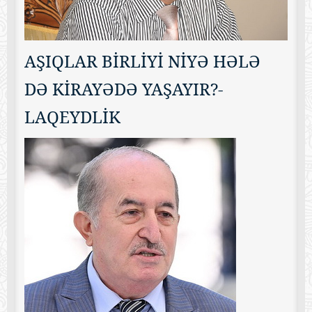
AŞIQLAR BİRLİYİ NİYƏ HƏLƏ
DƏ KİRAYƏDƏ YAŞAYIR?-
LAQEYDLİK