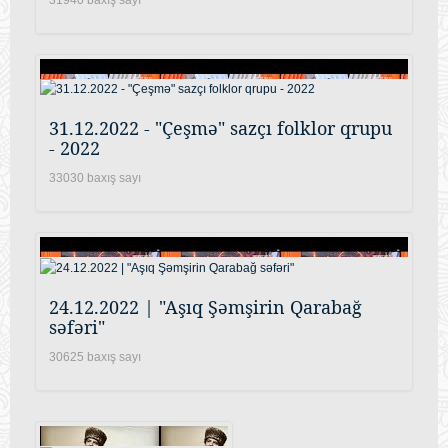
31.12.2022 - "Çeşmə" sazçı folklor qrupu
- 2022
33030 baxış sayı
24.12.2022 | "Aşıq Şəmşirin Qarabağ
səfəri"
30625 baxış sayı