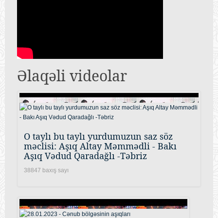
Əlaqəli videolar
O taylı bu taylı yurdumuzun saz söz
məclisi: Aşıq Altay Məmmədli - Bakı
Aşıq Vədud Qaradağlı -Təbriz
38847 baxış sayı